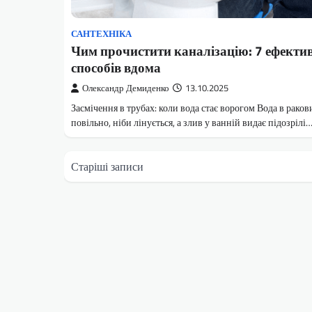
САНТЕХНІКА
Чим прочистити каналізацію: 7 ефекти
способів вдома
Олександр Демиденко
13.10.2025
Засмічення в трубах: коли вода стає ворогом Вода в ракови
повільно, ніби лінується, а злив у ванній видає підозрілі
Навігація
Старіші записи
за
записами