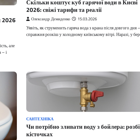
Скільки коштує куб гарячої води в Києві
2026: свіжі тарифи та реалії
и 2026
Олександр Демиденко
15.03.2026
Уявіть, як струменить гаряча вода з крана після довгого дня 
справжня розкіш у холодному київському вітрі. Наразі, у бе
сть, але
 – і
САНТЕХНІКА
Чи потрібно зливати воду з бойлера: розбі
кісточках