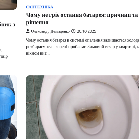
САНТЕХНІКА
Чому не гріє остання батарея: причини та
рішення
бник з
Олександр Демиденко
20.10.2025
Чому остання батарея в системі опалення залишається холод
розбираємося в корені проблеми Зимовий вечір у квартирі, к
м,
вікном виє…
твір