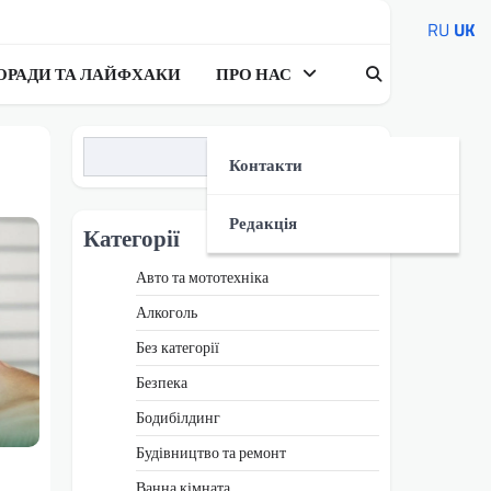
RU
UK
ОРАДИ ТА ЛАЙФХАКИ
ПРО НАС
Пошук
Контакти
Редакція
Категорії
Авто та мототехніка
Алкоголь
Без категорії
Безпека
Бодибілдинг
Будівництво та ремонт
Ванна кімната