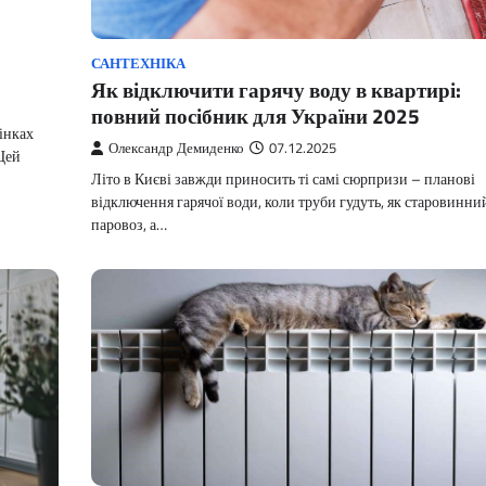
:
САНТЕХНІКА
Як відключити гарячу воду в квартирі:
повний посібник для України 2025
тінках
Олександр Демиденко
07.12.2025
 Цей
Літо в Києві завжди приносить ті самі сюрпризи – планові
відключення гарячої води, коли труби гудуть, як старовинни
паровоз, а…