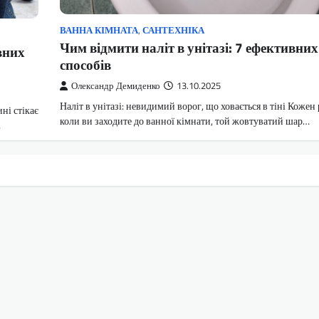
ВАННА КІМНАТА
,
САНТЕХНІКА
Чим відмити наліт в унітазі: 7 ефективних
вних
способів
Олександр Демиденко
13.10.2025
Наліт в унітазі: невидимий ворог, що ховається в тіні Кожен 
ні стікає
коли ви заходите до ванної кімнати, той жовтуватий шар…
…