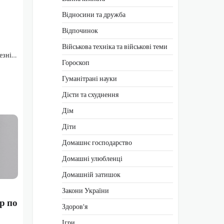
Відносини та дружба
Відпочинок
–
Військова техніка та військові теми
резні…
Гороскоп
Гуманітрані науки
Дієти та схуднення
Дім
Діти
Домашнє господарство
Домашні улюбленці
Домашній затишок
Закони України
р по
Здоров'я
Ігри