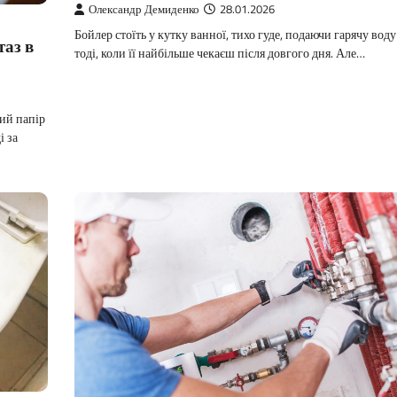
Олександр Демиденко
28.01.2026
Бойлер стоїть у кутку ванної, тихо гуде, подаючи гарячу воду
таз в
тоді, коли її найбільше чекаєш після довгого дня. Але…
ий папір
і за