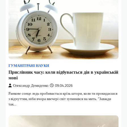
ГУМАНІТРАНІ НАУКИ
Прислівник часу: коли відбувається дія в українській
мові
Олександр Демиденко
09.04.2026
Ранкове сонце ледь пробивається крізь штори, коли ти прокидаєшся
з відчуттям, ніби вчора ввечері світ зупинився на мить. “Завжди
так…