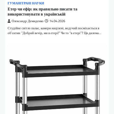
ГУМАНІТРАНІ НАУКИ
Етер чи ефір: як правильно писати та
використовувати в українській
Олександр Демиденко
14.04.2026
Студійне світло палає, камери націлені, ведучий посміхається в
об’єктив: “Добрий вечір, ми в етері!” Чи то “в етері”? Ця дилема…