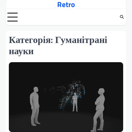
Retro
Перейти
до
вмісту
Категорія:
Гуманітрані
науки