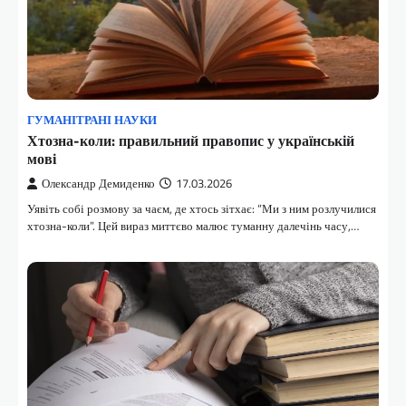
ГУМАНІТРАНІ НАУКИ
Хтозна-коли: правильний правопис у українській
мові
Олександр Демиденко
17.03.2026
Уявіть собі розмову за чаєм, де хтось зітхає: “Ми з ним розлучилися
хтозна-коли”. Цей вираз миттєво малює туманну далечінь часу,…