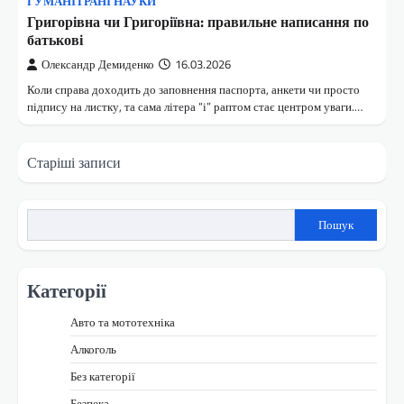
ГУМАНІТРАНІ НАУКИ
Григорівна чи Григоріївна: правильне написання по
батькові
Олександр Демиденко
16.03.2026
Коли справа доходить до заповнення паспорта, анкети чи просто
підпису на листку, та сама літера “і” раптом стає центром уваги.…
Навігація
Старіші записи
за
записами
Пошук
Категорії
Авто та мототехніка
Алкоголь
Без категорії
Безпека