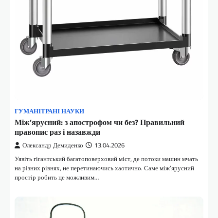
ГУМАНІТРАНІ НАУКИ
Між’ярусний: з апострофом чи без? Правильний
правопис раз і назавжди
Олександр Демиденко
13.04.2026
Уявіть гігантський багатоповерховий міст, де потоки машин мчать
на різних рівнях, не перетинаючись хаотично. Саме між’ярусний
простір робить це можливим…