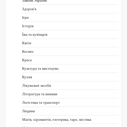
Закони України
Здоров'я
Ігри
Історія
Їжа та кулінарія
Квіти
Космос
Краса
Культура та мистецтво
Кухня
Лікувальні засоби
Література та книжки
Логістика та транспорт
Людина
Магія, хіромантія, езотерика, таро, містика