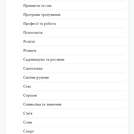
Прикмети та сни
Програми тренування
Професії та робота
Психологія
Релігія
Розваги
Садівництво та рослини
Сантехніка
Своїми руками
Секс
Серіали
Символіка та значення
Сім’я
Соки
Спорт