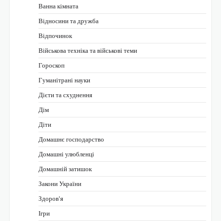
Ванна кімната
Відносини та дружба
Відпочинок
Військова техніка та військові теми
Гороскоп
Гуманітрані науки
Дієти та схуднення
Дім
Діти
Домашнє господарство
Домашні улюбленці
Домашній затишок
Закони України
Здоров'я
Ігри