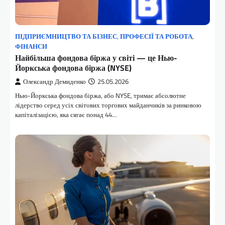
ПІДПРИЄМНИЦТВО ТА БІЗНЕС
,
ПРОФЕСІЇ ТА РОБОТА
,
ФІНАНСИ
Найбільша фондова біржа у світі — це Нью-
Йоркська фондова біржа (NYSE)
Олександр Демиденко
25.05.2026
Нью-Йоркська фондова біржа, або NYSE, тримає абсолютне
лідерство серед усіх світових торгових майданчиків за ринковою
капіталізацією, яка сягає понад 44…