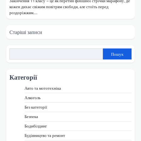
Закінчення 11 класу – це як перетин фінішної стрічки марафону, де
кожен дихає свіжим повітрям свободи, але стоїть перед
роздоріжжям.…
Навігація
Старіші записи
за
записами
Пошук
Категорії
Авто та мототехніка
Алкоголь
Без категорії
Безпека
Бодибілдинг
Будівництво та ремонт