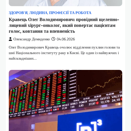
ЗДОРОВ'Я
,
ЛЮДИНА
,
ПРОФЕСІЇ ТА РОБОТА
Кравець Олег Володимирович: провідний щелепно-
лицевий хірург-онколог, який повертає пацієнтам
голос, ковтання та впевненість
Олександр Демиденко
04.06.2026
Олег Володимирович Кравець очолює відділення пухлин голови та
шиї Національного інституту раку в Києві. Це один із найвужчих і
найскладніших…