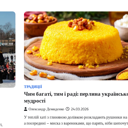
ТРАДИЦІЇ
Чим багаті, тим і раді: перлина українськ
мудрості
Олександр Демиденко
24.03.2026
У теплій хаті з глиняною долівкою розкладають рушники на 
а посередині – миска з варениками, що парять, ніби шепочу
і,