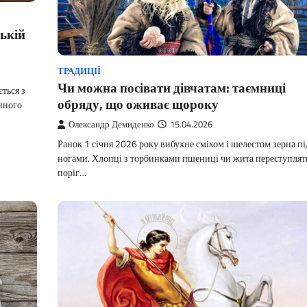
ській
ТРАДИЦІЇ
Чи можна посівати дівчатам: таємниці
ться з
обряду, що оживає щороку
инного
Олександр Демиденко
15.04.2026
Ранок 1 січня 2026 року вибухне сміхом і шелестом зерна пі
ногами. Хлопці з торбинками пшениці чи жита переступлят
поріг…