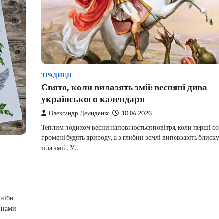
ТРАДИЦІЇ
Свято, коли вилазять змії: весняні дива
українського календаря
Олександр Демиденко
10.04.2026
Теплим подихом весни наповнюється повітря, коли перші со
промені будять природу, а з глибин землі виповзають блиску
тіла змій. У…
 ніби
тинами