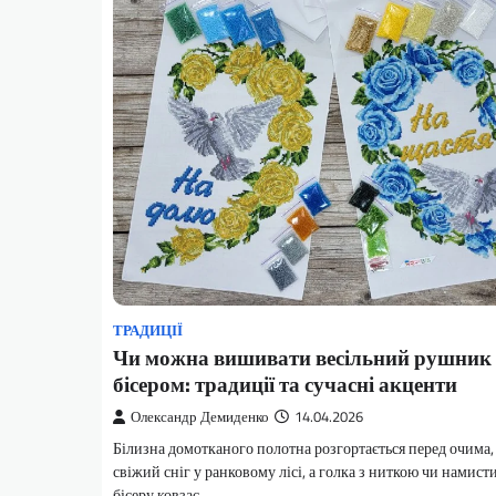
ТРАДИЦІЇ
Чи можна вишивати весільний рушник
бісером: традиції та сучасні акценти
Олександр Демиденко
14.04.2026
Білизна домотканого полотна розгортається перед очима,
свіжий сніг у ранковому лісі, а голка з ниткою чи намис
бісеру ковзає,…