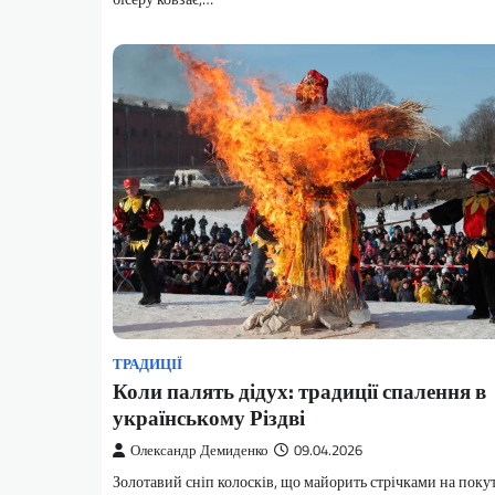
ТРАДИЦІЇ
Коли палять дідух: традиції спалення в
українському Різдві
Олександр Демиденко
09.04.2026
Золотавий сніп колосків, що майорить стрічками на покут