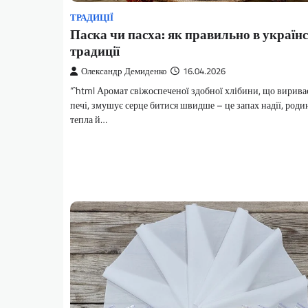
ТРАДИЦІЇ
Паска чи пасха: як правильно в україн
традиції
Олександр Демиденко
16.04.2026
“`html Аромат свіжоспеченої здобної хлібини, що вириває
печі, змушує серце битися швидше – це запах надії, род
тепла й…