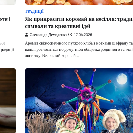
ТРАДИЦІЇ
Як прикрасити коровай на весілля: традиц
ти і
символи та креативні ідеї
Олександр Демиденко
17.04.2026
Аромат свіжоспеченого пухкого хліба з нотками шафрану та
ної
ванілі розноситься по дому, ніби обіцянка родинного тепла 
традиції
достатку. Весільний коровай…