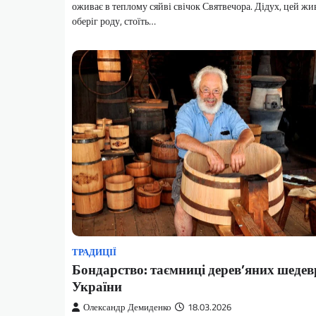
оживає в теплому сяйві свічок Святвечора. Дідух, цей ж
оберіг роду, стоїть…
ТРАДИЦІЇ
Бондарство: таємниці дерев’яних шедев
України
Олександр Демиденко
18.03.2026