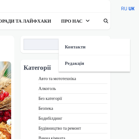
RU
UK
ОРАДИ ТА ЛАЙФХАКИ
ПРО НАС
Пошук
Контакти
Редакція
Категорії
Авто та мототехніка
Алкоголь
Без категорії
Безпека
Бодибілдинг
Будівництво та ремонт
Ванна кімната