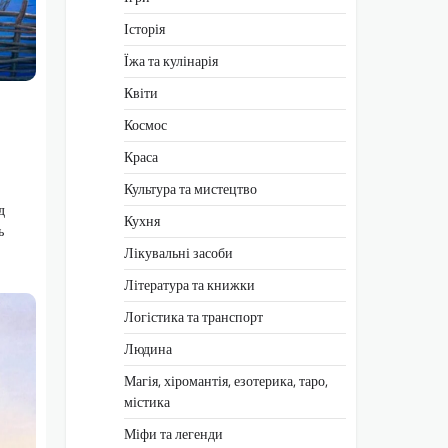
Історія
Їжа та кулінарія
Квіти
Космос
Краса
Культура та мистецтво
д
Кухня
ь
Лікувальні засоби
Література та книжки
Логістика та транспорт
Людина
Магія, хіромантія, езотерика, таро,
містика
Міфи та легенди