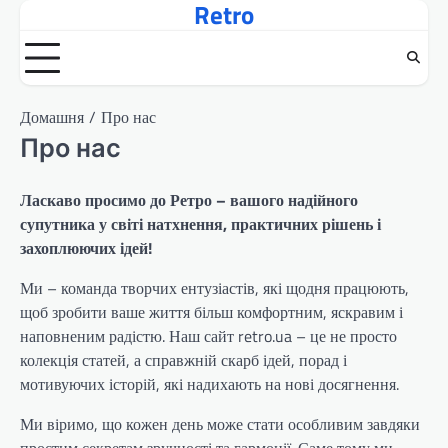
Retro
Перейти
до
вмісту
Домашня
Про нас
Про нас
Ласкаво просимо до Ретро – вашого надійного
супутника у світі натхнення, практичних рішень і
захоплюючих ідей!
Ми – команда творчих ентузіастів, які щодня працюють,
щоб зробити ваше життя більш комфортним, яскравим і
наповненим радістю. Наш сайт retro.ua – це не просто
колекція статей, а справжній скарб ідей, порад і
мотивуючих історій, які надихають на нові досягнення.
Ми віримо, що кожен день може стати особливим завдяки
простим секретам зручності та гармонії. Саме тому ми