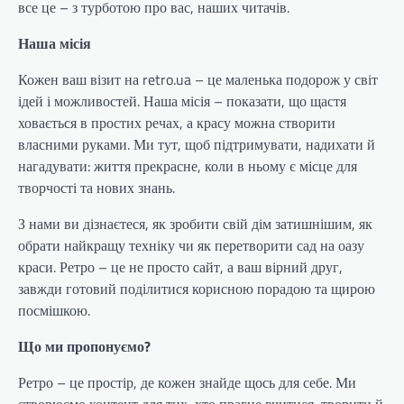
все це – з турботою про вас, наших читачів.
Наша місія
Кожен ваш візит на retro.ua – це маленька подорож у світ
ідей і можливостей. Наша місія – показати, що щастя
ховається в простих речах, а красу можна створити
власними руками. Ми тут, щоб підтримувати, надихати й
нагадувати: життя прекрасне, коли в ньому є місце для
творчості та нових знань.
З нами ви дізнаєтеся, як зробити свій дім затишнішим, як
обрати найкращу техніку чи як перетворити сад на оазу
краси. Ретро – це не просто сайт, а ваш вірний друг,
завжди готовий поділитися корисною порадою та щирою
посмішкою.
Що ми пропонуємо?
Ретро – це простір, де кожен знайде щось для себе. Ми
створюємо контент для тих, хто прагне вчитися, творити й