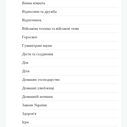
Ванна кімната
Відносини та дружба
Відпочинок
Військова техніка та військові теми
Гороскоп
Гуманітрані науки
Дієти та схуднення
Дім
Діти
Домашнє господарство
Домашні улюбленці
Домашній затишок
Закони України
Здоров'я
Ігри