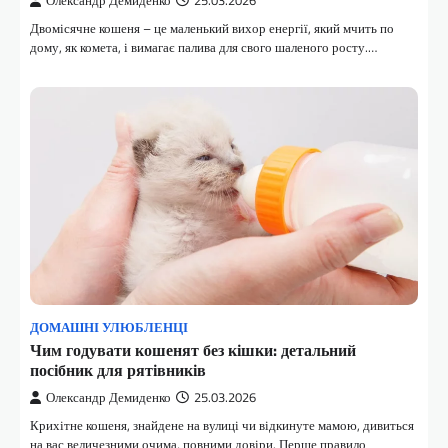
Олександр Демиденко
25.03.2026
Двомісячне кошеня – це маленький вихор енергії, який мчить по
дому, як комета, і вимагає палива для свого шаленого росту.…
ДОМАШНІ УЛЮБЛЕНЦІ
Чим годувати кошенят без кішки: детальний
посібник для рятівників
Олександр Демиденко
25.03.2026
Крихітне кошеня, знайдене на вулиці чи відкинуте мамою, дивиться
на вас величезними очима, повними довіри. Перше правило