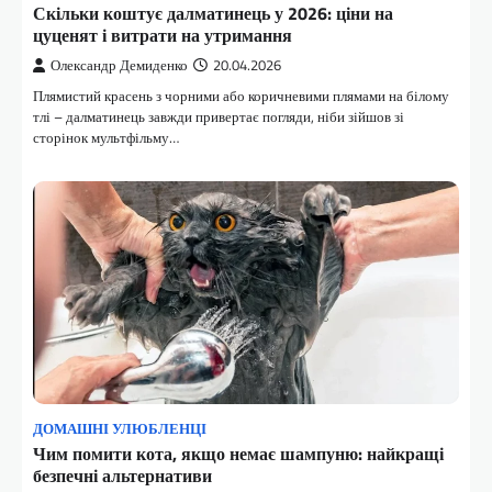
Скільки коштує далматинець у 2026: ціни на
цуценят і витрати на утримання
Олександр Демиденко
20.04.2026
Плямистий красень з чорними або коричневими плямами на білому
тлі – далматинець завжди привертає погляди, ніби зійшов зі
сторінок мультфільму…
ДОМАШНІ УЛЮБЛЕНЦІ
Чим помити кота, якщо немає шампуню: найкращі
безпечні альтернативи