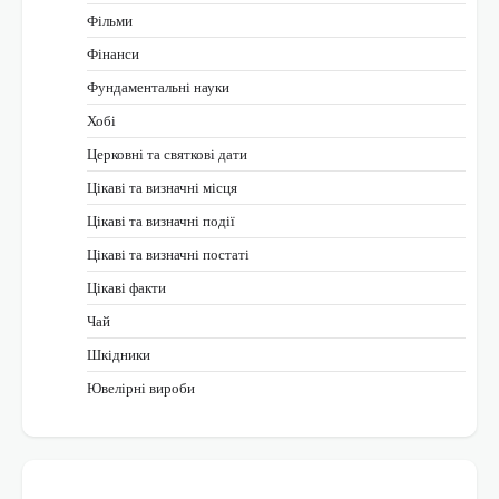
Фільми
Фінанси
Фундаментальні науки
Хобі
Церковні та святкові дати
Цікаві та визначні місця
Цікаві та визначні події
Цікаві та визначні постаті
Цікаві факти
Чай
Шкідники
Ювелірні вироби