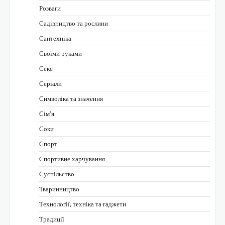
Розваги
Садівництво та рослини
Сантехніка
Своїми руками
Секс
Серіали
Символіка та значення
Сім’я
Соки
Спорт
Спортивне харчування
Суспільство
Тваринництво
Технології, техніка та гаджети
Традиції