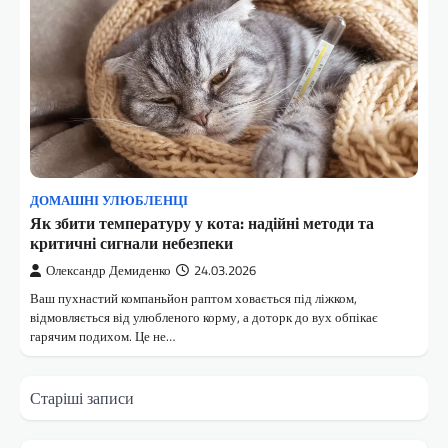
ДОМАШНІ УЛЮБЛЕНЦІ
Як збити температуру у кота: надійні методи та
критичні сигнали небезпеки
Олександр Демиденко
24.03.2026
Ваш пухнастий компаньйон раптом ховається під ліжком,
відмовляється від улюбленого корму, а доторк до вух обпікає
гарячим подихом. Це не…
Навігація
Старіші записи
за