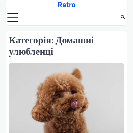
Retro
Перейти
до
вмісту
Категорія:
Домашні
улюбленці