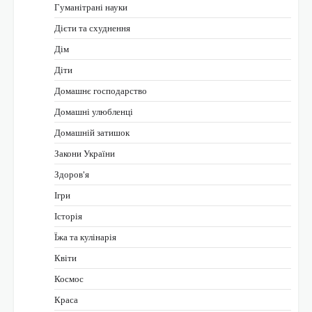
Гуманітрані науки
Дієти та схуднення
Дім
Діти
Домашнє господарство
Домашні улюбленці
Домашній затишок
Закони України
Здоров'я
Ігри
Історія
Їжа та кулінарія
Квіти
Космос
Краса