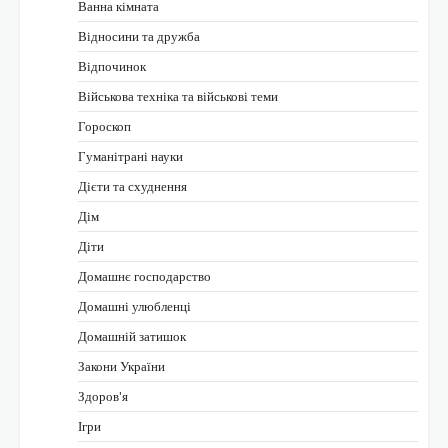
Ванна кімната
Відносини та дружба
Відпочинок
Військова техніка та військові теми
Гороскоп
Гуманітрані науки
Дієти та схуднення
Дім
Діти
Домашнє господарство
Домашні улюбленці
Домашній затишок
Закони України
Здоров'я
Ігри