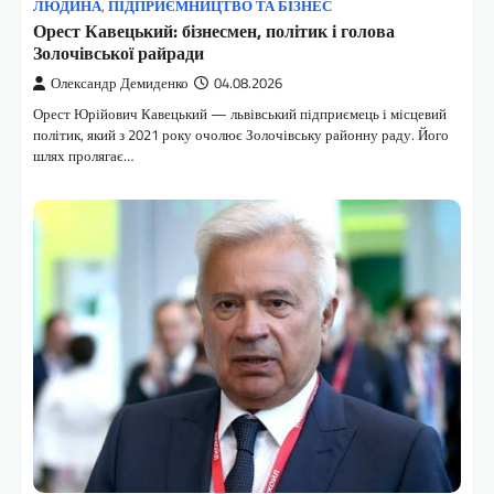
ЛЮДИНА
,
ПІДПРИЄМНИЦТВО ТА БІЗНЕС
Орест Кавецький: бізнесмен, політик і голова
Золочівської райради
Олександр Демиденко
04.08.2026
Орест Юрійович Кавецький — львівський підприємець і місцевий
політик, який з 2021 року очолює Золочівську районну раду. Його
шлях пролягає…