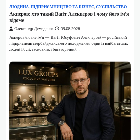
ЛЮДИНА
,
ПІДПРИЄМНИЦТВО ТА БІЗНЕС
,
СУСПІЛЬСТВО
Акперов: хто такий Вагіт Алекперов і чому його ім’я
відоме
Олександр Демиденко
03.08.2026
Акперов (повне ім’я — Вагіт Юсуфович Алекперов) — російський
підприємець азербайджанського походження, один із найбагатших
людей Росії, засновник і багаторічний…