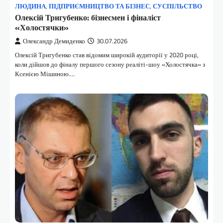
ЛЮДИНА
,
ПІДПРИЄМНИЦТВО ТА БІЗНЕС
,
СУСПІЛЬСТВО
Олексій Тригубенко: бізнесмен і фіналіст
«Холостячки»
Олександр Демиденко
30.07.2026
Олексій Тригубенко став відомим широкій аудиторії у 2020 році,
коли дійшов до фіналу першого сезону реаліті-шоу «Холостячка» з
Ксенією Мішиною.…