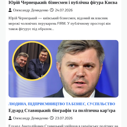
Юрій Чернецький: бізнесмен і публічна фігура Києва
Олександр Демиденко
24.07.2026
Юрій Чернецький — київський бізнесмен, відомий як власник
мережі чоловічих перукарень FIRM. У публічному просторі він
також фігурує під образом…
ЛЮДИНА
,
ПІДПРИЄМНИЦТВО ТА БІЗНЕС
,
СУСПІЛЬСТВО
Едуард Ставицький: біографія та політична кар’єра
Олександр Демиденко
23.07.2026
Едуард Анатолійович Ставицький увійшов в українську політику на