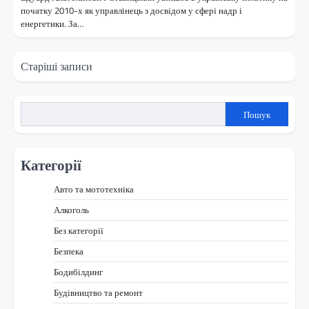
початку 2010-х як управлінець з досвідом у сфері надр і
енергетики. За…
Навігація
Старіші записи
за
записами
Пошук
Категорії
Авто та мототехніка
Алкоголь
Без категорії
Безпека
Бодибілдинг
Будівництво та ремонт