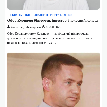
ЛЮДИНА
,
ПІДПРИЄМНИЦТВО ТА БІЗНЕС
Офер Керцнер: бізнесмен, інвестор і почесний консул
Олександр Демиденко
05.08.2026
Офер Керцнер (також Керзнер) — ізраїльський підприємець,
девелопер і міжнародний інвестор, який понад чверть століття
працює в Україні. Народився 1957…