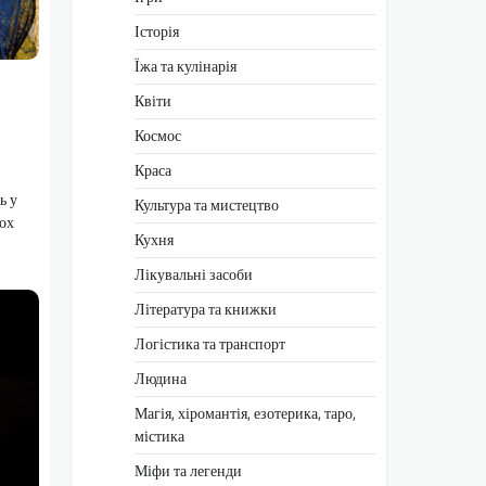
Історія
Їжа та кулінарія
Квіти
Космос
Краса
ь у
Культура та мистецтво
ьох
Кухня
Лікувальні засоби
Література та книжки
Логістика та транспорт
Людина
Магія, хіромантія, езотерика, таро,
містика
Міфи та легенди