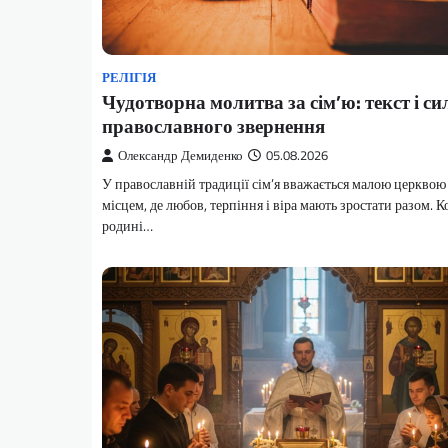
РЕЛІГІЯ
Чудотворна молитва за сім’ю: текст і си
православного звернення
Олександр Демиденко
05.08.2026
У православній традиції сім’я вважається малою церкво
місцем, де любов, терпіння і віра мають зростати разом. К
родині…