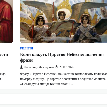
РЕЛІГІЯ
ксти
Коли кажуть Царство Небесне: значення
фрази
Олександр Демиденко
27.07.2026
я до
Фразу «Царство Небесне» найчастіше вимовляють, коли зга
д
померлу людину. Це коротке побажання і водночас молитва:
«Нехай душа знайде вічний спокій…