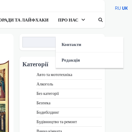
RU
UK
ОРАДИ ТА ЛАЙФХАКИ
ПРО НАС
Пошук
Контакти
Редакція
Категорії
Авто та мототехніка
Алкоголь
Без категорії
Безпека
Бодибілдинг
Будівництво та ремонт
Ванна кімната