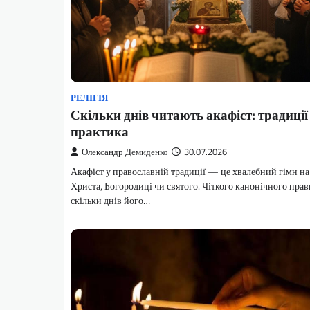
РЕЛІГІЯ
Скільки днів читають акафіст: традиції 
практика
Олександр Демиденко
30.07.2026
Акафіст у православній традиції — це хвалебний гімн на
Христа, Богородиці чи святого. Чіткого канонічного прав
скільки днів його…