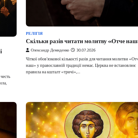
РЕЛІГІЯ
Скільки разів читати молитву «Отче наш
і
Олександр Демиденко
30.07.2026
Чіткої обов’язкової кількості разів для читання молитви «От
наш» у православній традиції немає. Церква не встановлює
правила на кшталт «тричі»,…
 честь
ила,