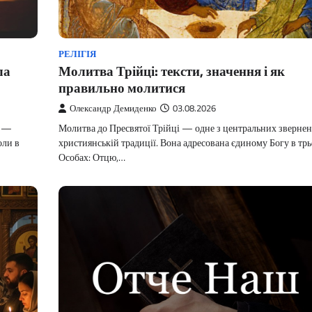
РЕЛІГІЯ
ла
Молитва Трійці: тексти, значення і як
правильно молитися
Олександр Демиденко
03.08.2026
ю —
Молитва до Пресвятої Трійці — одне з центральних звернен
оли в
християнській традиції. Вона адресована єдиному Богу в тр
Особах: Отцю,…