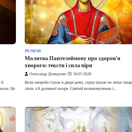
РЕЛІГІЯ
Молитва Пантелеймону про здоров’я
хворого: тексти і сила віри
Олександр Демиденко
29.07.2026
її
Коли хвороба стукає в двері дому, серце шукає не лише лікарі
ьози. Це
ліків, а й духовної опори. Святий великомученик і…