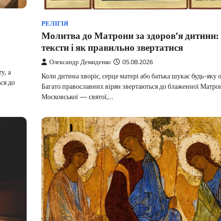
РЕЛІГІЯ
Молитва до Матрони за здоров’я дитини:
тексти і як правильно звертатися
Олександр Демиденко
05.08.2026
у, а
Коли дитина хворіє, серце матері або батька шукає будь-яку 
ься до
Багато православних вірян звертаються до блаженної Матро
Московської — святої,…