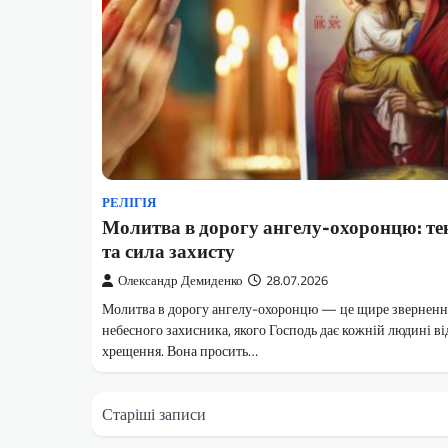
РЕЛІГІЯ
Молитва в дорогу ангелу-охоронцю: те
та сила захисту
Олександр Демиденко
28.07.2026
Молитва в дорогу ангелу-охоронцю — це щире зверненн
небесного захисника, якого Господь дає кожній людині ві
хрещення. Вона просить…
Навігація
Старіші записи
за