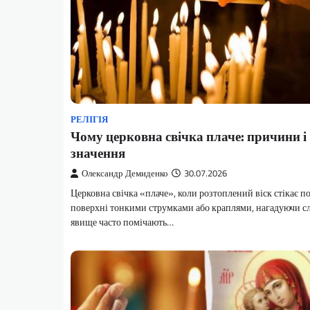
РЕЛІГІЯ
Чому церковна свічка плаче: причини і
значення
Олександр Демиденко
30.07.2026
Церковна свічка «плаче», коли розтоплений віск стікає по 
поверхні тонкими струмками або краплями, нагадуючи сл
явище часто помічають…