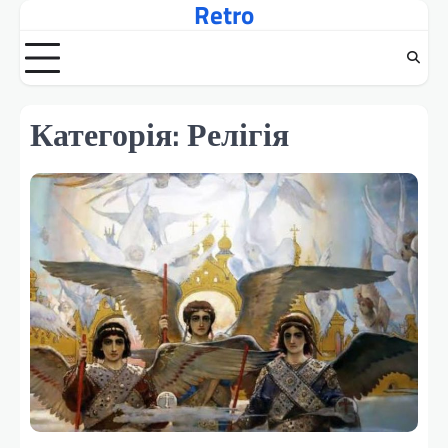
Retro
Перейти
до
вмісту
Категорія:
Релігія