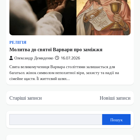
РЕЛІГІЯ
Молитва до святої Варвари про заміжжя
Олександр Демиденко
16.07.2026
Свята великомучениця Варвара століттями залишається для
багатьох жінок символом непохитної віри, захисту та надії на
сімейне щастя. Її життєвий шлях…
Навігація
Старіші записи
Новіші записи
за
записами
Пошук