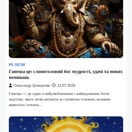
РЕЛІГІЯ
Ганеша це: слоноголовий бог мудрості, удачі та нових
починань
Олександр Демиденко
22.07.2026
Ганеша — це один із найулюбленіших і найвідоміших богів
індуїзму, якого легко впізнати за слонячою головою, великим
животом і теплою,…