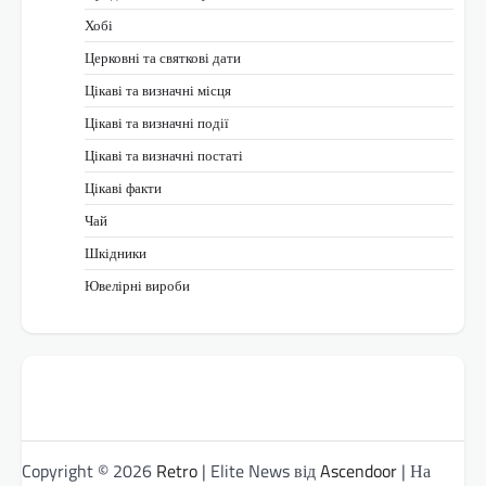
Хобі
Церковні та святкові дати
Цікаві та визначні місця
Цікаві та визначні події
Цікаві та визначні постаті
Цікаві факти
Чай
Шкідники
Ювелірні вироби
Copyright © 2026
Retro
| Elite News від
Ascendoor
| На