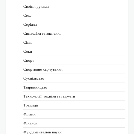
Своїми руками
Секс
Серіали
Символіка та значення
Сім’я
Соки
Спорт
Спортивне харчування
Суспільство
Тваринництво
Технології, техніка та гаджети
Традиції
Фільми
Фінанси
Фундаментальні науки