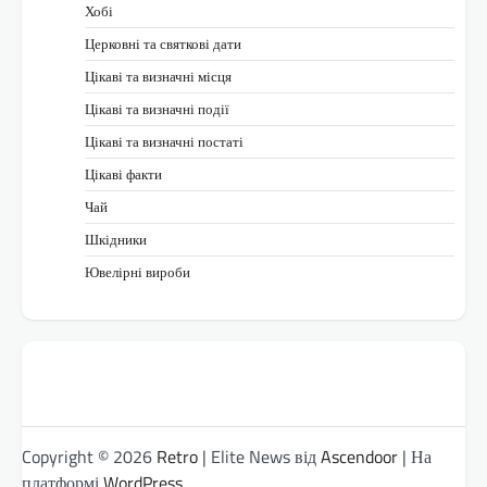
Хобі
Церковні та святкові дати
Цікаві та визначні місця
Цікаві та визначні події
Цікаві та визначні постаті
Цікаві факти
Чай
Шкідники
Ювелірні вироби
Copyright © 2026
Retro
| Elite News від
Ascendoor
| На
платформі
WordPress
.