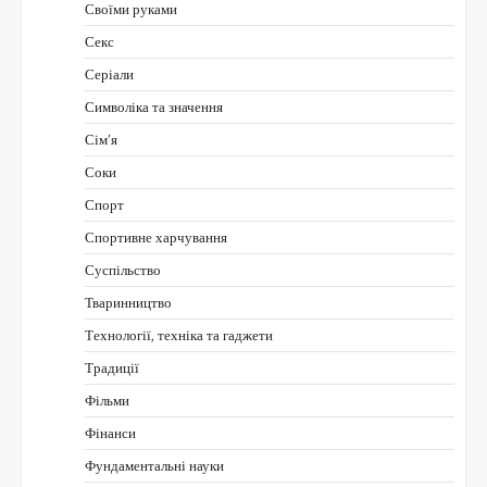
Своїми руками
Секс
Серіали
Символіка та значення
Сім’я
Соки
Спорт
Спортивне харчування
Суспільство
Тваринництво
Технології, техніка та гаджети
Традиції
Фільми
Фінанси
Фундаментальні науки