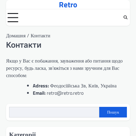
Retro
Перейти
до
вмісту
Домашня
Контакти
Контакти
Якщо у Вас є побажання, зауваження або питання щодо
ресурсу, будь ласка, зв’яжіться з нами зручним для Вас
способом:
Adress:
Феодосіїйська 3в, Київ, Україна
Email:
retro@retro.retro
Пошук
Категорії