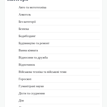
Авто та мототехніка
Алкоголь
Без категорії
Безпека
Бодибілдинг
Будівництво та ремонт
Ванна кімната
Відносини та дружба
Відпочинок
Військова техніка та військові теми
Гороскоп
Гуманітрані науки
Дієти та схуднення
Дім