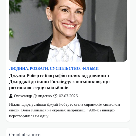
ЛЮДИНА
,
РОЗВАГИ
,
СУСПІЛЬСТВО
,
ФІЛЬМИ
Джулія Робертс біографія: шлях від дівчини з
Джорджії до ікони Голлівуду з посмішкою, що
розтоплює серця мільйонів
Олександр Демиденко
02.07.2026
Ніжна, щира усмішка Джулії Робертс стала справжнім символом
епохи. Вона з’явилася на екранах наприкінці 1980-х і швидко
перетворилася на одну…
Навігація
Старіші записи