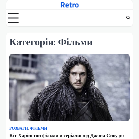
Retro
Перейти
до
вмісту
Категорія:
Фільми
РОЗВАГИ
,
ФІЛЬМИ
Кіт Харінгтон фільми й серіали: від Джона Сноу до