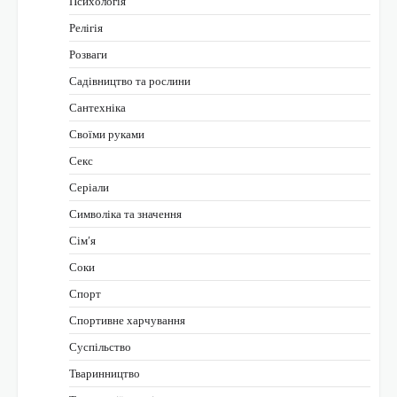
Психологія
Релігія
Розваги
Садівництво та рослини
Сантехніка
Своїми руками
Секс
Серіали
Символіка та значення
Сім’я
Соки
Спорт
Спортивне харчування
Суспільство
Тваринництво