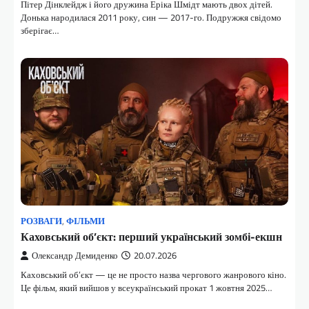
Пітер Дінклейдж і його дружина Еріка Шмідт мають двох дітей.
Донька народилася 2011 року, син — 2017-го. Подружжя свідомо
зберігає…
РОЗВАГИ
,
ФІЛЬМИ
Каховський об’єкт: перший український зомбі-екшн
Олександр Демиденко
20.07.2026
Каховський об’єкт — це не просто назва чергового жанрового кіно.
Це фільм, який вийшов у всеукраїнський прокат 1 жовтня 2025…