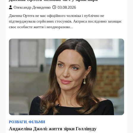
Олександр Демиденко
03.08.2026
Дженна Ортега не має офіційного чоловіка і публічно не
підтверджувала серйозних стосунків. Актриса послідовно захищає
своє особисте життя і неодноразово…
РОЗВАГИ
,
ФІЛЬМИ
Анджеліна Джолі: життя зірки Голлівуду