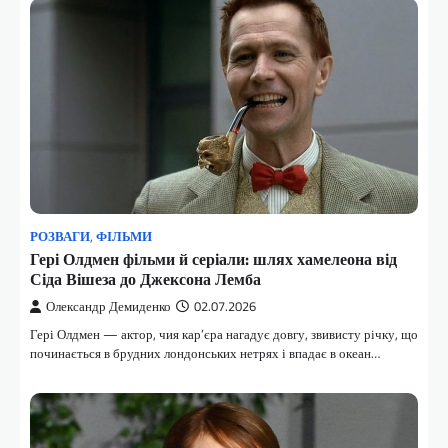
РОЗВАГИ
,
ФІЛЬМИ
Гері Олдмен фільми й серіали: шлях хамелеона від
Сіда Вішеза до Джексона Лемба
Олександр Демиденко
02.07.2026
Гері Олдмен — актор, чия кар’єра нагадує довгу, звивисту річку, що
починається в брудних лондонських нетрях і впадає в океан…