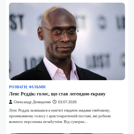
РОЗВАГИ
,
ФІЛЬМИ
Ленс Реддік: голос, що став легендою екрану
Олександр Демиденко
03.07.2026
Ленс Реддік залишався в пам’яті глядачів завдяки глибокому,
проникливому голосу і аристократичній поставі, які робили
кожного персонажа незабутнім. Від суворих…