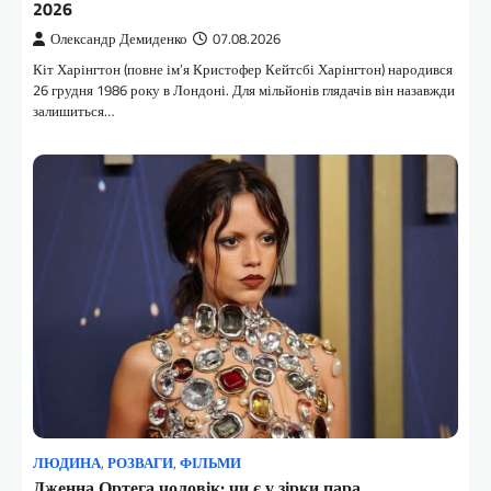
2026
Олександр Демиденко
07.08.2026
Кіт Харінгтон (повне ім’я Кристофер Кейтсбі Харінгтон) народився
26 грудня 1986 року в Лондоні. Для мільйонів глядачів він назавжди
залишиться…
ЛЮДИНА
,
РОЗВАГИ
,
ФІЛЬМИ
Дженна Ортега чоловік: чи є у зірки пара