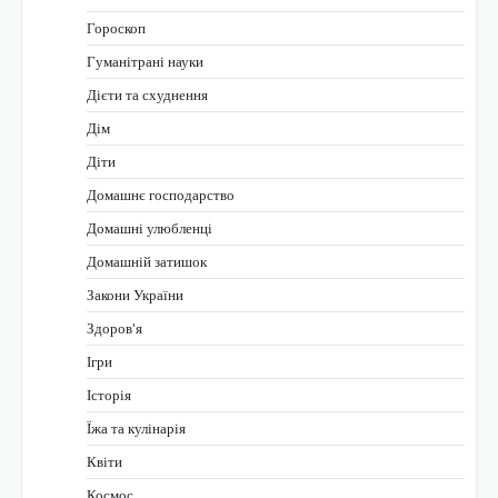
Гороскоп
Гуманітрані науки
Дієти та схуднення
Дім
Діти
Домашнє господарство
Домашні улюбленці
Домашній затишок
Закони України
Здоров'я
Ігри
Історія
Їжа та кулінарія
Квіти
Космос