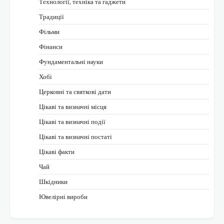
Технології, техніка та гаджети
Традиції
Фільми
Фінанси
Фундаментальні науки
Хобі
Церковні та святкові дати
Цікаві та визначні місця
Цікаві та визначні події
Цікаві та визначні постаті
Цікаві факти
Чай
Шкідники
Ювелірні вироби