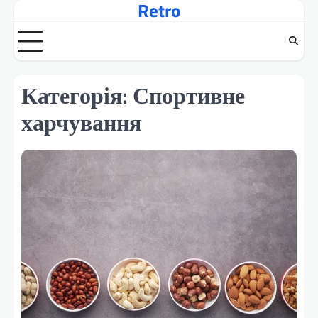
Retro
Перейти
до
вмісту
Категорія:
Спортивне
харчування