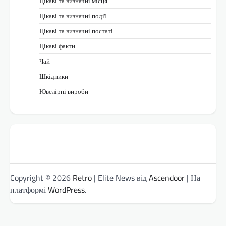
Цікаві та визначні місця
Цікаві та визначні події
Цікаві та визначні постаті
Цікаві факти
Чай
Шкідники
Ювелірні вироби
Copyright © 2026
Retro
| Elite News від
Ascendoor
| На
платформі
WordPress
.