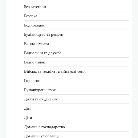
Без категорії
Безпека
Бодибілдинг
Будівництво та ремонт
Ванна кімната
Відносини та дружба
Відпочинок
Військова техніка та військові теми
Гороскоп
Гуманітрані науки
Дієти та схуднення
Дім
Діти
Домашнє господарство
Домашні улюбленці