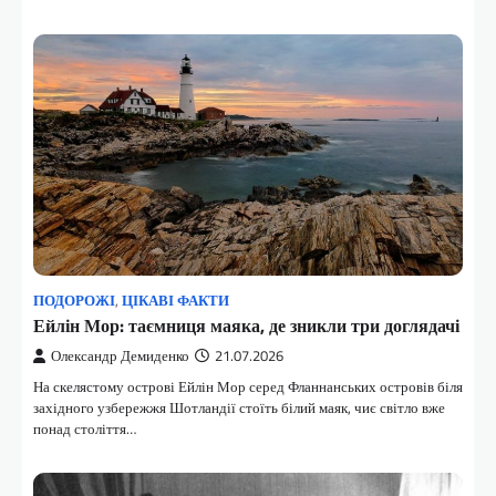
ПОДОРОЖІ
,
ЦІКАВІ ФАКТИ
Ейлін Мор: таємниця маяка, де зникли три доглядачі
Олександр Демиденко
21.07.2026
На скелястому острові Ейлін Мор серед Фланнанських островів біля
західного узбережжя Шотландії стоїть білий маяк, чиє світло вже
понад століття…