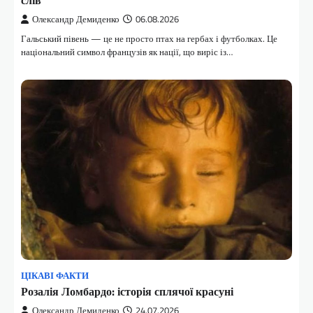
Олександр Демиденко
06.08.2026
Гальський півень — це не просто птах на гербах і футболках. Це
національний символ французів як нації, що виріс із…
ЦІКАВІ ФАКТИ
Розалія Ломбардо: історія сплячої красуні
Олександр Демиденко
24.07.2026