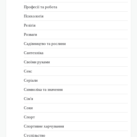
Професії та робота
Психологія
Релігія
Розваги
Садівництво та рослини
Сантехніка
Своїми руками
Секс
Серіали
Символіка та значення
Сім’я
Соки
Спорт
Спортивне харчування
Суспільство