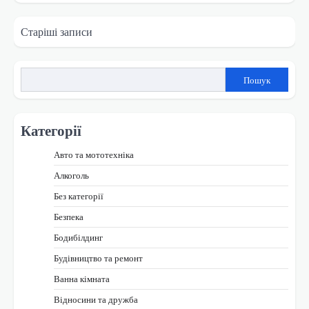
Навігація
Старіші записи
за
записами
Пошук
Категорії
Авто та мототехніка
Алкоголь
Без категорії
Безпека
Бодибілдинг
Будівництво та ремонт
Ванна кімната
Відносини та дружба