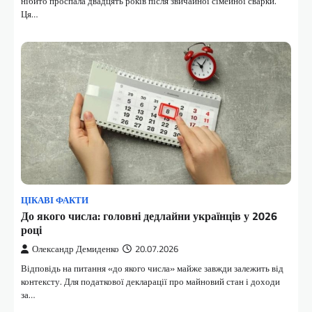
нібито проспала двадцять років після звичайної сімейної сварки.
Ця…
ЦІКАВІ ФАКТИ
До якого числа: головні дедлайни українців у 2026
році
Олександр Демиденко
20.07.2026
Відповідь на питання «до якого числа» майже завжди залежить від
контексту. Для податкової декларації про майновий стан і доходи
за…