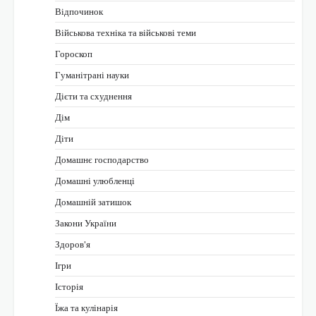
Відпочинок
Військова техніка та військові теми
Гороскоп
Гуманітрані науки
Дієти та схуднення
Дім
Діти
Домашнє господарство
Домашні улюбленці
Домашній затишок
Закони України
Здоров'я
Ігри
Історія
Їжа та кулінарія