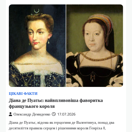
ЦІКАВІ ФАКТИ
Діана де Пуатьє: найвпливовіша фаворитка
французького короля
Олександр Демиденко
17.07.2026
Діана де Пуатьє, відома як герцогиня де Валентинуа, понад два
десятиліття правила серцем і рішеннями короля Генріха II,