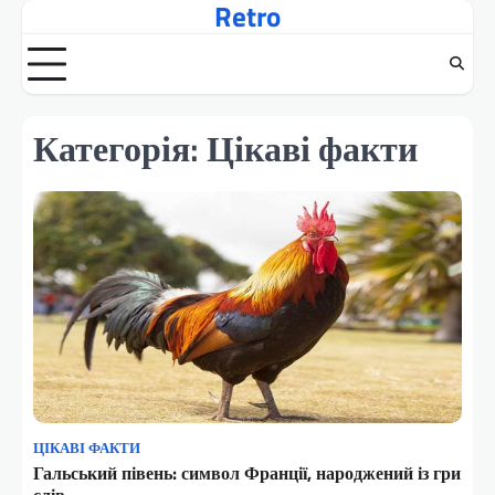
Retro
Перейти
до
вмісту
Категорія:
Цікаві факти
ЦІКАВІ ФАКТИ
Гальський півень: символ Франції, народжений із гри
слів