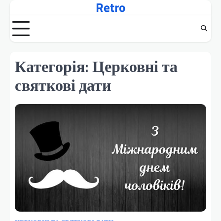
Retro
Перейти
до
вмісту
Категорія:
Церковні та
святкові дати