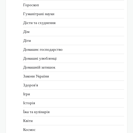
Гороскоп
Гуманітрані науки
Дієти та схуднення
Дім
Діти
Домашнє господарство
Домашні улюбленці
Домашній затишок
Закони України
Здоров'я
Ігри
Історія
Їжа та кулінарія
Квіти
Космос