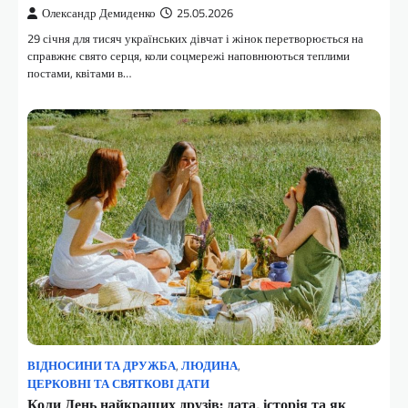
Олександр Демиденко
25.05.2026
29 січня для тисяч українських дівчат і жінок перетворюється на
справжнє свято серця, коли соцмережі наповнюються теплими
постами, квітами в…
ВІДНОСИНИ ТА ДРУЖБА
,
ЛЮДИНА
,
ЦЕРКОВНІ ТА СВЯТКОВІ ДАТИ
Коли День найкращих друзів: дата, історія та як