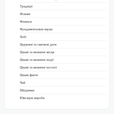
Традиції
Фільми
Фінанси
Фундаментальні науки
Хобі
Церковні та святкові дати
Цікаві та визначні місця
Цікаві та визначні події
Цікаві та визначні постаті
Цікаві факти
Чай
Шкідники
Ювелірні вироби