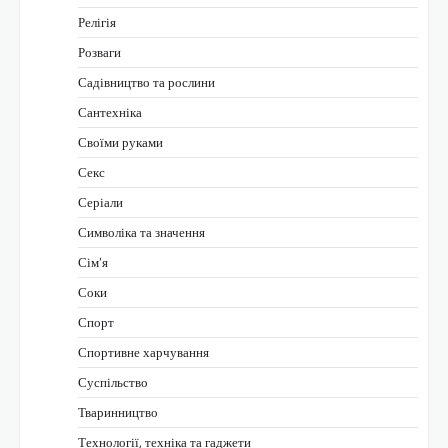
Релігія
Розваги
Садівництво та рослини
Сантехніка
Своїми руками
Секс
Серіали
Символіка та значення
Сім’я
Соки
Спорт
Спортивне харчування
Суспільство
Тваринництво
Технології, техніка та гаджети