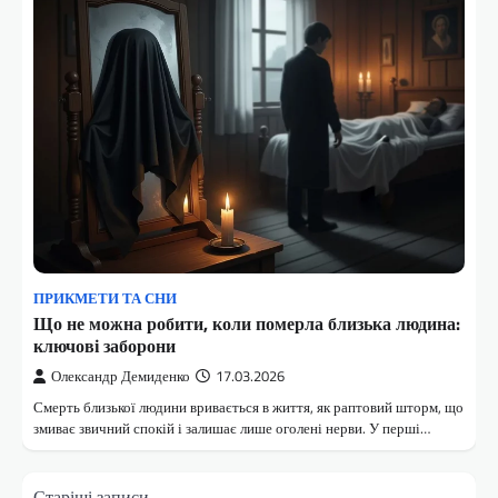
ПРИКМЕТИ ТА СНИ
Що не можна робити, коли померла близька людина:
ключові заборони
Олександр Демиденко
17.03.2026
Смерть близької людини вривається в життя, як раптовий шторм, що
змиває звичний спокій і залишає лише оголені нерви. У перші…
Навігація
Старіші записи