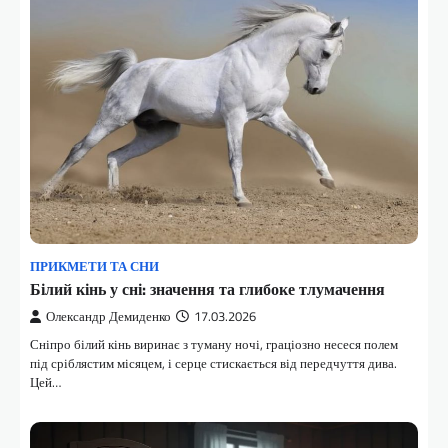
ПРИКМЕТИ ТА СНИ
Білий кінь у сні: значення та глибоке тлумачення
Олександр Демиденко
17.03.2026
Сніпро білий кінь виринає з туману ночі, граціозно несеся полем
під сріблястим місяцем, і серце стискається від передчуття дива.
Цей…