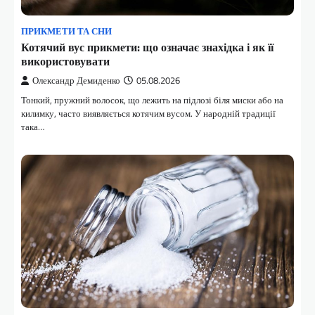
ПРИКМЕТИ ТА СНИ
Котячий вус прикмети: що означає знахідка і як її
використовувати
Олександр Демиденко
05.08.2026
Тонкий, пружний волосок, що лежить на підлозі біля миски або на
килимку, часто виявляється котячим вусом. У народній традиції
така…