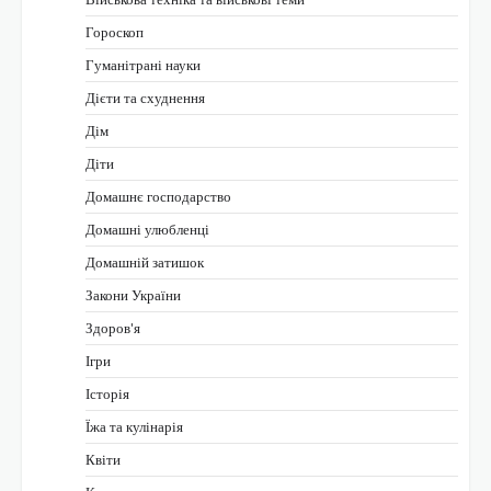
Гороскоп
Гуманітрані науки
Дієти та схуднення
Дім
Діти
Домашнє господарство
Домашні улюбленці
Домашній затишок
Закони України
Здоров'я
Ігри
Історія
Їжа та кулінарія
Квіти