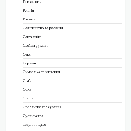
Психологія
Релігія
Розваги
Садівництво та рослини
Сантехніка
Своїми руками
Секс
Серіали
Символіка та значення
Сім’я
Соки
Спорт
Спортивне харчування
Суспільство
Тваринництво