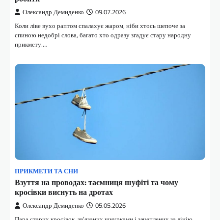
Олександр Демиденко
09.07.2026
Коли ліве вухо раптом спалахує жаром, ніби хтось шепоче за
спиною недобрі слова, багато хто одразу згадує стару народну
прикмету.…
ПРИКМЕТИ ТА СНИ
Взуття на проводах: таємниця шуфіті та чому
кросівки виснуть на дротах
Олександр Демиденко
05.05.2026
Пара старих кросівок, зв’язаних шнурками і зачеплених за лінію