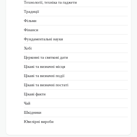
Технології, техніка та гаджети
Традиції
Фільми
Фінанси
Фундаментальні науки
Хобі
Церковні та святкові дати
Цікаві та визначні місця
Цікаві та визначні події
Цікаві та визначні постаті
Цікаві факти
Чай
Шкідники
Ювелірні вироби