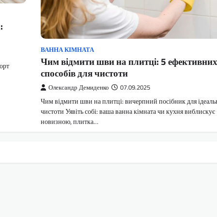
:
ВАННА КІМНАТА
Чим відмити шви на плитці: 5 ефективни
форт
способів для чистоти
Олександр Демиденко
07.09.2025
Чим відмити шви на плитці: вичерпний посібник для ідеаль
чистоти Уявіть собі: ваша ванна кімната чи кухня виблискує
новизною, плитка…