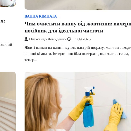
ВАННА КІМНАТА
х:
Чим очистити ванну від жовтизни: вичер
посібник для ідеальної чистоти
Олександр Демиденко
11.09.2025
роковий
Жовті плями на ванні псують настрій щоразу, коли ви заходи
ванної кімнати. Бездоганно біла поверхня, яка колись сяяла,
тепер…