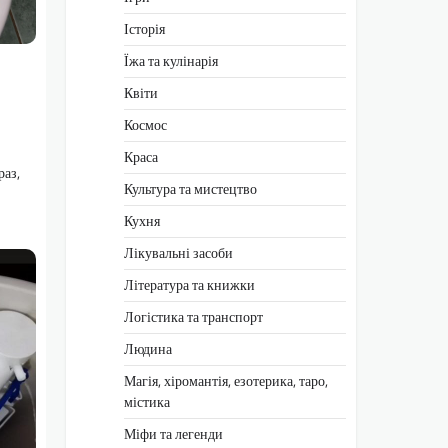
Історія
Їжа та кулінарія
Квіти
Космос
Краса
раз,
Культура та мистецтво
Кухня
Лікувальні засоби
Література та книжки
Логістика та транспорт
Людина
Магія, хіромантія, езотерика, таро,
містика
Міфи та легенди