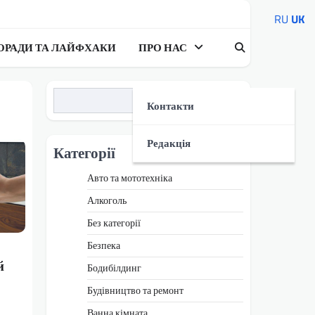
RU
UK
ОРАДИ ТА ЛАЙФХАКИ
ПРО НАС
Пошук
Контакти
Редакція
Категорії
Авто та мототехніка
Алкоголь
Без категорії
Безпека
й
Бодибілдинг
Будівництво та ремонт
Ванна кімната