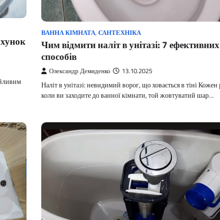
ВАННА КІМНАТА
,
САНТЕХНІКА
ахунок
Чим відмити наліт в унітазі: 7 ефективних
способів
Олександр Демиденко
13.10.2025
ійливим
Наліт в унітазі: невидимий ворог, що ховається в тіні Кожен 
коли ви заходите до ванної кімнати, той жовтуватий шар…