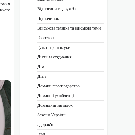
яємося
Відносини та дружба
жнього
Відпочинок
Військова техніка та військові теми
Гороскоп
Гуманітрані науки
Дієти та схуднення
Дім
Діти
Домашнє господарство
Домашні улюбленці
Домашній затишок
Закони України
Здоров'я
Ігри