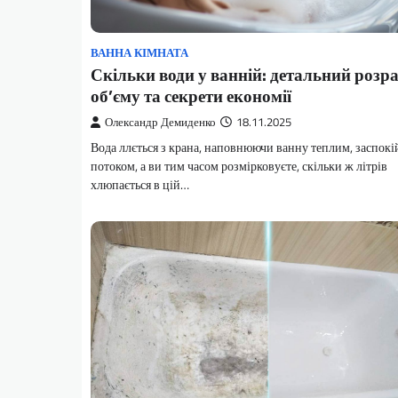
ВАННА КІМНАТА
Скільки води у ванній: детальний розр
об’єму та секрети економії
Олександр Демиденко
18.11.2025
Вода ллється з крана, наповнюючи ванну теплим, заспок
потоком, а ви тим часом розмірковуєте, скільки ж літрів
хлюпається в цій…