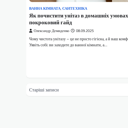
ВАННА КІМНАТА
,
САНТЕХНІКА
Як почистити унітаз в домашніх умовах
покроковий гайд
Олександр Демиденко
08.09.2025
Чому чистота унітазу – це не просто гігієна, а й ваш ком
Уявіть собі: ви заходите до ванної кімнати, а…
Навігація
Старіші записи
за
записами