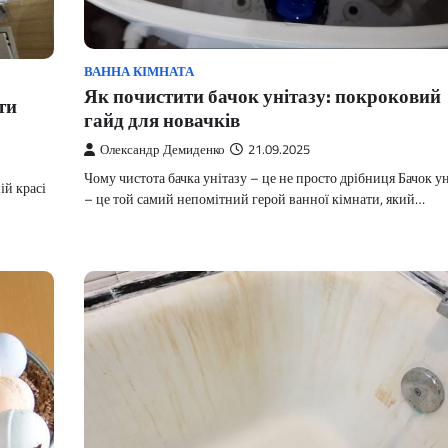
ВАННА КІМНАТА
Як почистити бачок унітазу: покроковий
ти
гайд для новачків
Олександр Демиденко
21.09.2025
Чому чистота бачка унітазу – це не просто дрібниця Бачок у
ій красі
– це той самий непомітний герой ванної кімнати, який…