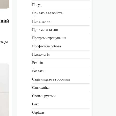
Посуд
Приватна власність
пний
Привітання
Прикмети та сни
Програми тренування
те до
Професії та робота
Психологія
Релігія
Розваги
Садівництво та рослини
Сантехніка
Своїми руками
Секс
Серіали