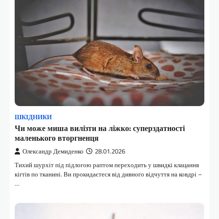
ШКІДНИКИ
Чи може миша вилізти на ліжко: суперздатності
маленького вторгненця
Олександр Демиденко
28.01.2026
Тихий шурхіт під підлогою раптом переходить у швидкі клацання
кігтів по тканині. Ви прокидаєтеся від дивного відчуття на ковдрі –
…