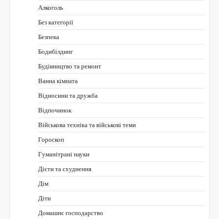
Алкоголь
Без категорії
Безпека
Бодибілдинг
Будівництво та ремонт
Ванна кімната
Відносини та дружба
Відпочинок
Військова техніка та військові теми
Гороскоп
Гуманітрані науки
Дієти та схуднення
Дім
Діти
Домашнє господарство