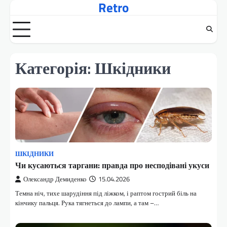
Retro
Перейти
до
вмісту
Категорія:
Шкідники
ШКІДНИКИ
Чи кусаються таргани: правда про несподівані укуси
Олександр Демиденко
15.04.2026
Темна ніч, тихе шарудіння під ліжком, і раптом гострий біль на
кінчику пальця. Рука тягнеться до лампи, а там –…