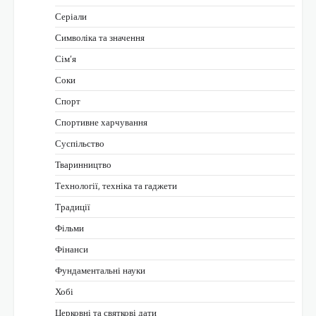
Серіали
Символіка та значення
Сім’я
Соки
Спорт
Спортивне харчування
Суспільство
Тваринництво
Технології, техніка та гаджети
Традиції
Фільми
Фінанси
Фундаментальні науки
Хобі
Церковні та святкові дати