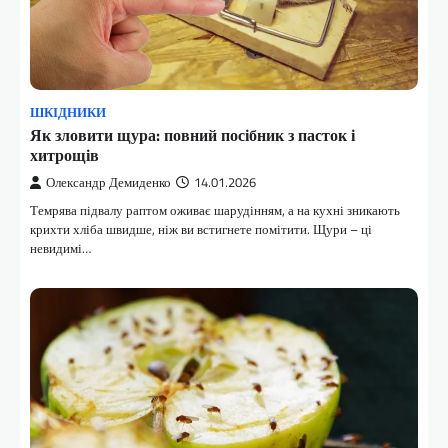
ШКІДНИКИ
Як зловити щура: повний посібник з пасток і
хитрощів
Олександр Демиденко
14.01.2026
Темрява підвалу раптом оживає шарудінням, а на кухні зникають
крихти хліба швидше, ніж ви встигнете помітити. Щури – ці
невидимі…