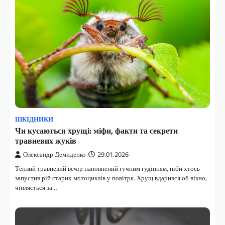
ШКІДНИКИ
Чи кусаються хрущі: міфи, факти та секрети
травневих жуків
Олександр Демиденко
29.01.2026
Теплий травневий вечір наповнений гучним гудінням, ніби хтось
запустив рій старих мотоциклів у повітря. Хрущ вдарився об вікно,
чіпляється за…