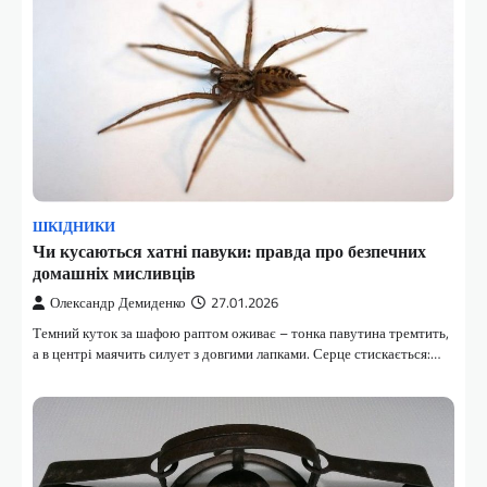
ШКІДНИКИ
Чи кусаються хатні павуки: правда про безпечних
домашніх мисливців
Олександр Демиденко
27.01.2026
Темний куток за шафою раптом оживає – тонка павутина тремтить,
а в центрі маячить силует з довгими лапками. Серце стискається:…