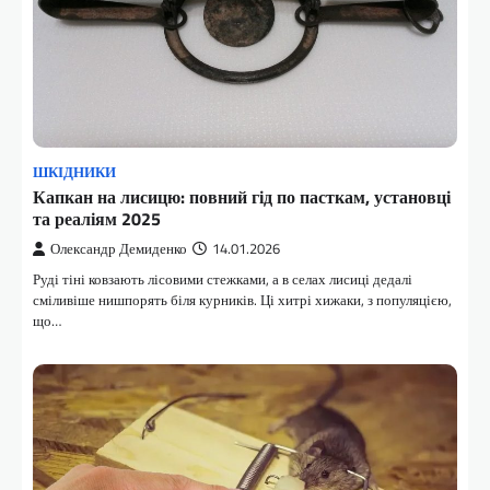
ШКІДНИКИ
Капкан на лисицю: повний гід по пасткам, установці
та реаліям 2025
Олександр Демиденко
14.01.2026
Руді тіні ковзають лісовими стежками, а в селах лисиці дедалі
сміливіше нишпорять біля курників. Ці хитрі хижаки, з популяцією,
що…