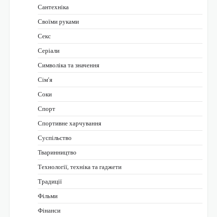
Сантехніка
Своїми руками
Секс
Серіали
Символіка та значення
Сім’я
Соки
Спорт
Спортивне харчування
Суспільство
Тваринництво
Технології, техніка та гаджети
Традиції
Фільми
Фінанси