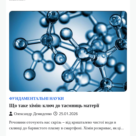
ФУНДАМЕНТАЛЬНІ НАУКИ
Що таке хімія: ключ до таємниць матерії
Олександр Демиденко
25.01.2026
Речовини оточують нас скрізь – від кришталево чистої води в
склянці до барвистого плазму в смартфоні. Хімія розкриває, як ці…