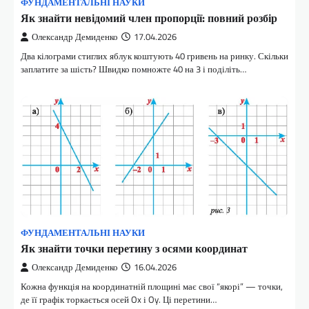
ФУНДАМЕНТАЛЬНІ НАУКИ
Як знайти невідомий член пропорції: повний розбір
Олександр Демиденко
17.04.2026
Два кілограми стиглих яблук коштують 40 гривень на ринку. Скільки
заплатите за шість? Швидко помножте 40 на 3 і поділіть…
ФУНДАМЕНТАЛЬНІ НАУКИ
Як знайти точки перетину з осями координат
Олександр Демиденко
16.04.2026
Кожна функція на координатній площині має свої “якорі” — точки,
де її графік торкається осей Ox і Oy. Ці перетини…