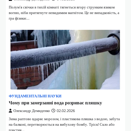
Полум’я свічки в тихій кімнаті тягнеться вгору струнким язиком
вогню, ніби притягнуте невидимим магнітом. Це не випадковість, а
гра фізики:…
ФУНДАМЕНТАЛЬНІ НАУКИ
Чому при замерзанні вода розриває пляшку
Олександр Демиденко
02.02.2026
Зима раптово вдаряє морозом, і пластикова пляшка з водою, забута
на балконі, перетворюється на вибухову бомбу. Тріск! Скло або
пластик…