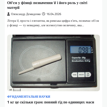
Об’єм у фізиці: позначення V і його роль у світі
матерії
Олександр Демиденко
16.04.2026
Літера V, проста і елегантна, як римська цифра п’ять, позначає об’єм
у фізиці — ту невидиму, але всемогутню величину, яка…
ФУНДАМЕНТАЛЬНІ НАУКИ
1 кг це скільки грам: повний гід по одиницях маси