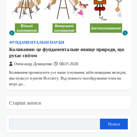
ФУНДАМЕНТАЛЬНІ НАУКИ
Коливання: це фундаментальне явище природи, що
рухає світом
Олександр Демиденко
08.01.2026
Коливання пронизують усе наше існування, ніби невидима мелодія,
яка пульсує в ритмі Всесвіту. Від ніжного погойдування гілок на
вітрі до…
Навігація
Старіші записи
за
записами
Пошук