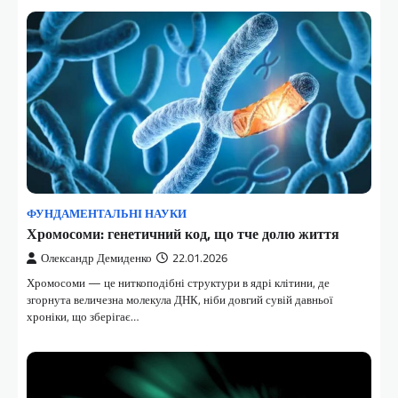
ФУНДАМЕНТАЛЬНІ НАУКИ
Хромосоми: генетичний код, що тче долю життя
Олександр Демиденко
22.01.2026
Хромосоми — це ниткоподібні структури в ядрі клітини, де
згорнута величезна молекула ДНК, ніби довгий сувій давньої
хроніки, що зберігає…