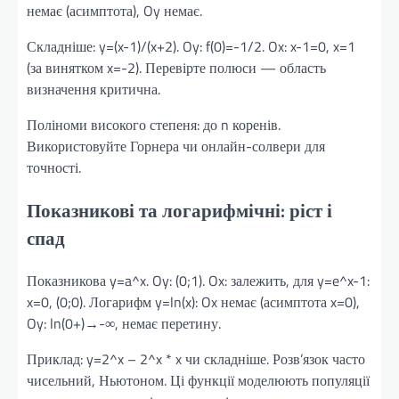
немає (асимптота), Oy немає.
Складніше: y=(x-1)/(x+2). Oy: f(0)=-1/2. Ox: x-1=0, x=1
(за винятком x=-2). Перевірте полюси — область
визначення критична.
Поліноми високого степеня: до n коренів.
Використовуйте Горнера чи онлайн-солвери для
точності.
Показникові та логарифмічні: ріст і
спад
Показникова y=a^x. Oy: (0;1). Ox: залежить, для y=e^x-1:
x=0, (0;0). Логарифм y=ln(x): Ox немає (асимптота x=0),
Oy: ln(0+)→-∞, немає перетину.
Приклад: y=2^x – 2^x * x чи складніше. Розв’язок часто
чисельний, Ньютоном. Ці функції моделюють популяції