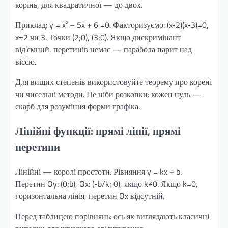
корінь, для квадратичної — до двох.
Приклад: y = x² – 5x + 6 =0. Факторизуємо: (x-2)(x-3)=0,
x=2 чи 3. Точки (2;0), (3;0). Якщо дискримінант
від’ємний, перетинів немає — парабола парит над
віссю.
Для вищих степенів використовуйте теорему про корені
чи чисельні методи. Це ніби розкопки: кожен нуль —
скарб для розуміння форми графіка.
Лінійні функції: прямі лінії, прямі
перетини
Лінійні — королі простоти. Рівняння y = kx + b.
Перетин Oy: (0;b), Ox: (-b/k; 0), якщо k≠0. Якщо k=0,
горизонтальна лінія, перетин Ox відсутній.
Перед таблицею порівнянь: ось як виглядають класичні