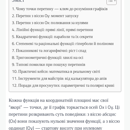
Чому точки перетину — ключ до розуміння графіків
Перетин з віссю Oy: момент запуску
Перетин з віссю Ox: полювання за нулями
Лінійні функції: прямі лінії, прямі перетини
Квадратичні функції: параболи та їх секрети
Степеневі та раціональні функції: гіперболи й поліноми
Показникові та логарифмічні: ріст і спад
Тригонометричні функції: хвилі на осі
Типові помилки при пошуку перетинів
Практичні кейси: математика в реальному світі
Інструменти для майстрів: від калькулятора до апів
Поради для просунутих: параметричні та полярні криві
Кожна функція на координатній площині має свої
“якорі” — точки, де її графік торкається осей Ox і Oy. Ці
перетини розкривають суть поведінки: з віссю абсцис
(Ox) вони показують нульові значення функції, а з віссю
ординат (Oy) — стартову висоту при нулевому