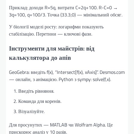
Приклад: доходи R=5q, витрати C=2q+100. R-C=0 →
3q=100, q=100/3. Точка (33.3;0) — мінімальний обсяг.
У біології моделі росту: логарифми показують
стабілізацію. Перетини — ключові фази.
Інструменти для майстрів: від
калькулятора до апів
GeoGebra: введіть f(x), “Intersect[f(x), xAxis]”. Desmos.com
— онлайн, з анімацією. Python з sympy: solve(f,x).
Введіть рівняння.
Команда для коренів.
Візуалізуйте.
Для просунутих — MATLAB чи Wolfram Alpha. Це
прискорює аналіз у 10 разів.