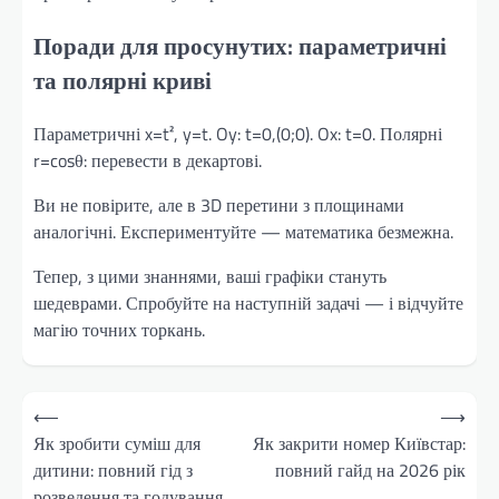
Поради для просунутих: параметричні
та полярні криві
Параметричні x=t², y=t. Oy: t=0,(0;0). Ox: t=0. Полярні
r=cosθ: перевести в декартові.
Ви не повірите, але в 3D перетини з площинами
аналогічні. Експериментуйте — математика безмежна.
Тепер, з цими знаннями, ваші графіки стануть
шедеврами. Спробуйте на наступній задачі — і відчуйте
магію точних торкань.
Навігація
⟵
⟶
записів
Як зробити суміш для
Як закрити номер Київстар:
дитини: повний гід з
повний гайд на 2026 рік
розведення та годування