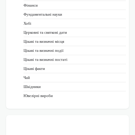
Фінанси
Фундаментальні науки
Хобі
Церковні та святкові дати
Цікаві та визначні місця
Цікаві та визначні події
Цікаві та визначні постаті
Цікаві факти
Чай
Шкідники
Ювелірні вироби