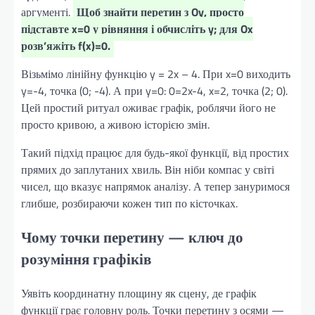
аргументі.
Щоб знайти перетин з Oy, просто
підставте x=0 у рівняння і обчисліть y; для Ox
розв’яжіть f(x)=0.
Візьмімо лінійну функцію y = 2x – 4. При x=0 виходить
y=-4, точка (0; -4). А при y=0: 0=2x-4, x=2, точка (2; 0).
Цей простий ритуал оживає графік, роблячи його не
просто кривою, а живою історією змін.
Такий підхід працює для будь-якої функції, від простих
прямих до заплутаних хвиль. Він ніби компас у світі
чисел, що вказує напрямок аналізу. А тепер зануримося
глибше, розбираючи кожен тип по кісточках.
Чому точки перетину — ключ до
розуміння графіків
Уявіть координатну площину як сцену, де графік
функції грає головну роль. Точки перетину з осями —