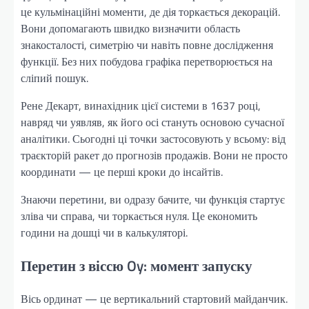
це кульмінаційні моменти, де дія торкається декорацій.
Вони допомагають швидко визначити область
знакосталості, симетрію чи навіть повне дослідження
функції. Без них побудова графіка перетворюється на
сліпий пошук.
Рене Декарт, винахідник цієї системи в 1637 році,
навряд чи уявляв, як його осі стануть основою сучасної
аналітики. Сьогодні ці точки застосовують у всьому: від
траєкторій ракет до прогнозів продажів. Вони не просто
координати — це перші кроки до інсайтів.
Знаючи перетини, ви одразу бачите, чи функція стартує
зліва чи справа, чи торкається нуля. Це економить
години на дошці чи в калькуляторі.
Перетин з віссю Oy: момент запуску
Вісь ординат — це вертикальний стартовий майданчик.