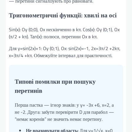
— перетини сигналізують про рівноваги.
Тригонометричні функції: хвилі на осі
Sin(x): Oy (0;0), Ox нескінченно в kπ. Cos(x): Oy (0;1), Ox
(π/2 + kπ). Tan(x): полюси, перетини Ox в kπ.
Для y=sin(2x)+1: Oy (0;1), Ox: sin(2x)=-1, 2x=3π/2 +2kπ,
x=3π/4 +kπ. Обмежуйте інтервал для практичності.
Типові помилки при пошуку
перетинів
Перша пастка — ігнор знаків: у y= -3x +6, x=2, а
не -2. Друга: забути перевірити D для парабол —
“немає коренів” не значить немає перетину.
Не враховувати область:
Для y=1/√x, x=0