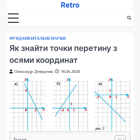
Retro
Перейти
до
вмісту
ФУНДАМЕНТАЛЬНІ НАУКИ
Як знайти точки перетину з
осями координат
Олександр Демиденко
16.04.2026
Зміст