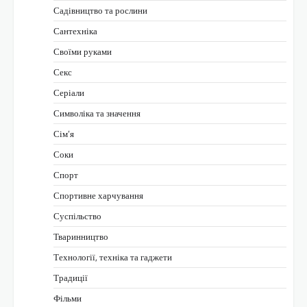
Садівництво та рослини
Сантехніка
Своїми руками
Секс
Серіали
Символіка та значення
Сім’я
Соки
Спорт
Спортивне харчування
Суспільство
Тваринництво
Технології, техніка та гаджети
Традиції
Фільми