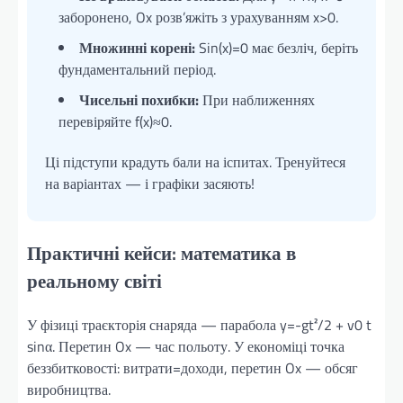
заборонено, Ox розв’яжіть з урахуванням x>0.
Множинні корені:
Sin(x)=0 має безліч, беріть
фундаментальний період.
Чисельні похибки:
При наближеннях
перевіряйте f(x)≈0.
Ці підступи крадуть бали на іспитах. Тренуйтеся
на варіантах — і графіки засяють!
Практичні кейси: математика в
реальному світі
У фізиці траєкторія снаряда — парабола y=-gt²/2 + v0 t
sinα. Перетин Ox — час польоту. У економіці точка
беззбитковості: витрати=доходи, перетин Ox — обсяг
виробництва.