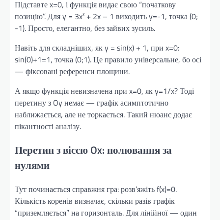
Підставте x=0, і функція видає свою “початкову
позицію”. Для y = 3x² + 2x – 1 виходить y=-1, точка (0;
-1). Просто, елегантно, без зайвих зусиль.
Навіть для складніших, як y = sin(x) + 1, при x=0:
sin(0)+1=1, точка (0;1). Це правило універсальне, бо осі
— фіксовані референси площини.
А якщо функція невизначена при x=0, як y=1/x? Тоді
перетину з Oy немає — графік асимптотично
наближається, але не торкається. Такий нюанс додає
пікантності аналізу.
Перетин з віссю Ox: полювання за
нулями
Тут починається справжня гра: розв’яжіть f(x)=0.
Кількість коренів визначає, скільки разів графік
“приземляється” на горизонталь. Для лінійної — один