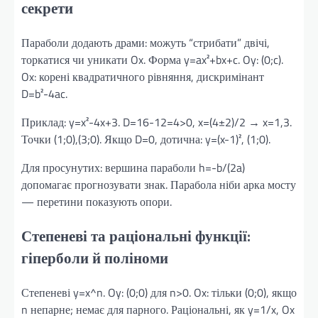
секрети
Параболи додають драми: можуть “стрибати” двічі,
торкатися чи уникати Ox. Форма y=ax²+bx+c. Oy: (0;c).
Ox: корені квадратичного рівняння, дискримінант
D=b²-4ac.
Приклад: y=x²-4x+3. D=16-12=4>0, x=(4±2)/2 → x=1,3.
Точки (1;0),(3;0). Якщо D=0, дотична: y=(x-1)², (1;0).
Для просунутих: вершина параболи h=-b/(2a)
допомагає прогнозувати знак. Парабола ніби арка мосту
— перетини показують опори.
Степеневі та раціональні функції:
гіперболи й поліноми
Степеневі y=x^n. Oy: (0;0) для n>0. Ox: тільки (0;0), якщо
n непарне; немає для парного. Раціональні, як y=1/x, Ox