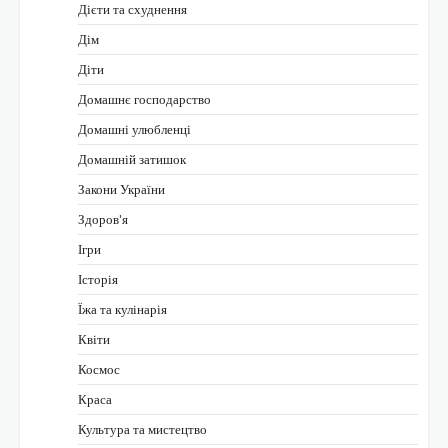
Дієти та схуднення
Дім
Діти
Домашнє господарство
Домашні улюбленці
Домашній затишок
Закони України
Здоров'я
Ігри
Історія
Їжа та кулінарія
Квіти
Космос
Краса
Культура та мистецтво