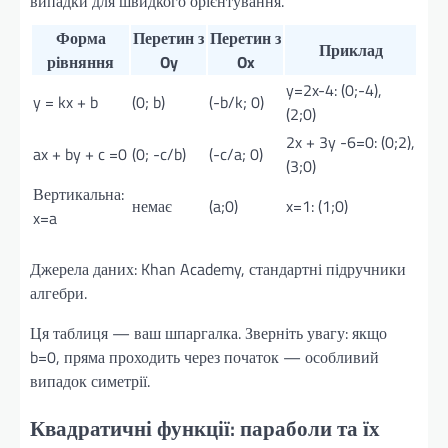
випадки для швидкого орієнтування.
Форма
Перетин з
Перетин з
Приклад
рівняння
Oy
Ox
y=2x-4: (0;-4),
y = kx + b
(0; b)
(-b/k; 0)
(2;0)
2x + 3y -6=0: (0;2),
ax + by + c =0
(0; -c/b)
(-c/a; 0)
(3;0)
Вертикальна:
немає
(a;0)
x=1: (1;0)
x=a
Джерела даних: Khan Academy, стандартні підручники
алгебри.
Ця таблиця — ваш шпаргалка. Зверніть увагу: якщо
b=0, пряма проходить через початок — особливий
випадок симетрії.
Квадратичні функції: параболи та їх