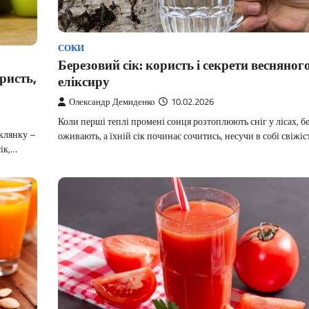
СОКИ
Березовий сік: користь і секрети весняног
ристь,
еліксиру
Олександр Демиденко
10.02.2026
Коли перші теплі промені сонця розтоплюють сніг у лісах, б
склянку –
оживають, а їхній сік починає сочитись, несучи в собі свіжі
сік,…