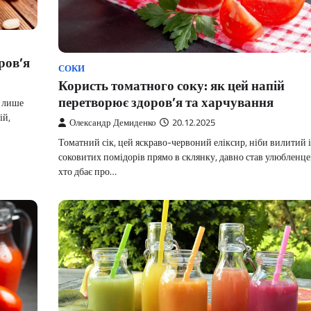
ров’я
СОКИ
Користь томатного соку: як цей напій
перетворює здоров’я та харчування
е лише
ій,
Олександр Демиденко
20.12.2025
Томатний сік, цей яскраво-червоний еліксир, ніби вилитий і
соковитих помідорів прямо в склянку, давно став улюбленце
хто дбає про…