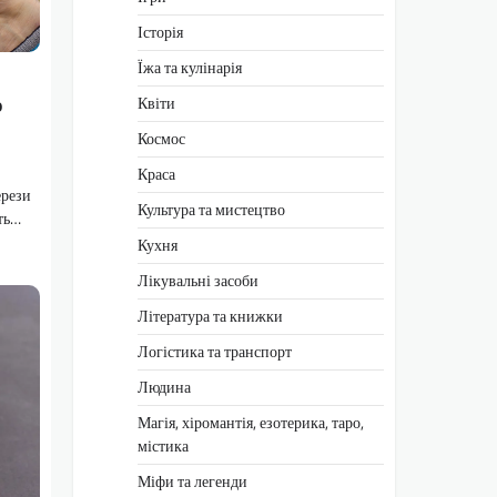
Історія
Їжа та кулінарія
о
Квіти
Космос
Краса
ерези
Культура та мистецтво
сть…
Кухня
Лікувальні засоби
Література та книжки
Логістика та транспорт
Людина
Магія, хіромантія, езотерика, таро,
містика
Міфи та легенди