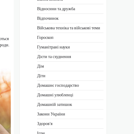
Відносини та дружба
Відпочинок
Військова техніка та військові теми
Гороскоп
ються
ироди.
Гуманітрані науки
Дієти та схуднення
Дім
Діти
Домашнє господарство
Домашні улюбленці
Домашній затишок
Закони України
Здоров'я
Ігри