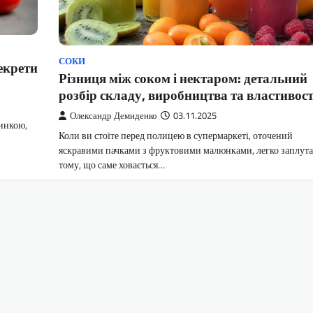
СОКИ
секрети
Різниця між соком і нектаром: детальний
розбір складу, виробництва та властивос
Олександр Демиденко
03.11.2025
линкою,
Коли ви стоїте перед полицею в супермаркеті, оточений
яскравими пачками з фруктовими малюнками, легко заплута
тому, що саме ховається…