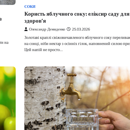
СОКИ
Користь яблучного соку: еліксир саду для
з
здоров’я
Олександр Демиденко
25.03.2026
Золотаві краплі свіжовичавленого яблучного соку перелива
ти на
на сонці, ніби нектар з осінніх гілок, наповнений силою пр
Цей напій не просто…