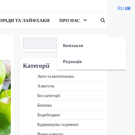
RU
UK
ОРАДИ ТА ЛАЙФХАКИ
ПРО НАС
Пошук
Контакти
Редакція
Категорії
Авто та мототехніка
Алкоголь
Без категорії
Безпека
Бодибілдинг
Будівництво та ремонт
Ванна кімната