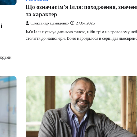
Що означає ім’я Ілля: походження, значен
та характер
Олександр Демиденко
27.04.2026
і
Ім’я Ілля пульсує давньою силою, ніби грім на грозовому небі
століття до нашої ери. Воно народилося в серці давньоєврей
людьми.