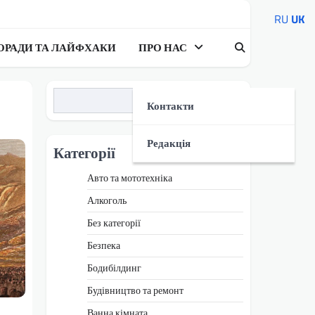
RU
UK
ОРАДИ ТА ЛАЙФХАКИ
ПРО НАС
Пошук
Контакти
Редакція
Категорії
Авто та мототехніка
Алкоголь
Без категорії
Безпека
Бодибілдинг
Будівництво та ремонт
Ванна кімната