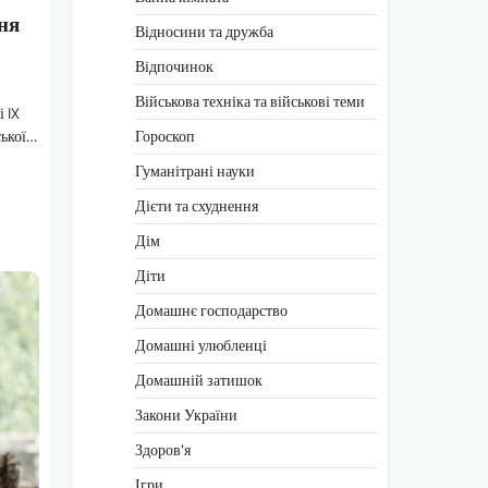
ня
Відносини та дружба
Відпочинок
Військова техніка та військові теми
 IX
Гороскоп
ської…
Гуманітрані науки
Дієти та схуднення
Дім
Діти
Домашнє господарство
Домашні улюбленці
Домашній затишок
Закони України
Здоров'я
Ігри