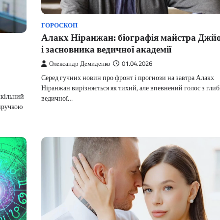
ГОРОСКОП
Алакх Ніранжан: біографія майстра Джй
і засновника ведичної академії
Олександр Демиденко
01.04.2026
Серед гучних новин про фронт і прогнози на завтра Алакх
Ніранжан вирізняється як тихий, але впевнений голос з гли
шкільний
ведичної…
виручкою