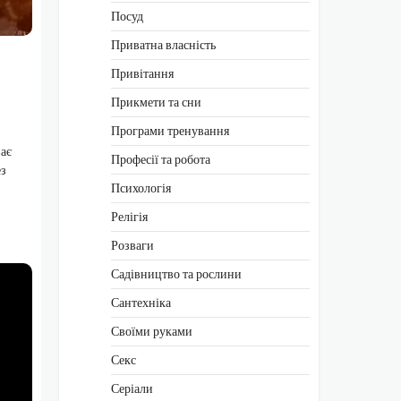
Посуд
Приватна власність
Привітання
Прикмети та сни
Програми тренування
ває
Професії та робота
ез
Психологія
Релігія
Розваги
Садівництво та рослини
Сантехніка
Своїми руками
Секс
Серіали