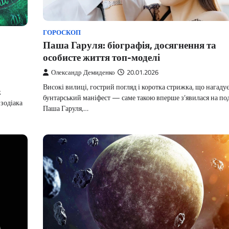
ГОРОСКОП
Паша Гаруля: біографія, досягнення та
особисте життя топ-моделі
Олександр Демиденко
20.01.2026
Високі вилиці, гострий погляд і коротка стрижка, що нагаду
к
бунтарський маніфест — саме такою вперше з’явилася на по
 зодіака
Паша Гаруля,…