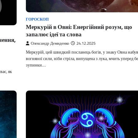
ГОРОСКОП
Меркурій в Овні: Енергійний розум, що
запалює ідеї та слова
чення,
Олександр Демиденко
24.12.2025
Меркурій, цей швидкий посланець богів, у знаку Овна набу
вогняної сили, ніби стріла, випущена з лука, мчить уперед б
зупинки.…
ває, як