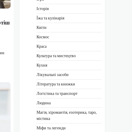
Історія
Їжа та кулінарія
отіш
Квіти
Космос
Краса
бин
Культура та мистецтво
Кухня
Лікувальні засоби
Література та книжки
Логістика та транспорт
Людина
Магія, хіромантія, езотерика, таро,
містика
Міфи та легенди