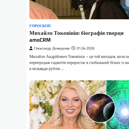
ГОРОСКОП
Михайло Токовінін: біографія творця
amoCRM
Олександр Демиденко
01.04.2026
Михайло Андрійович Токовінін – це той випадок, коли 
перепродаж гаджетів переростає в глобальний бізнес із 
в мільярди рублів.…