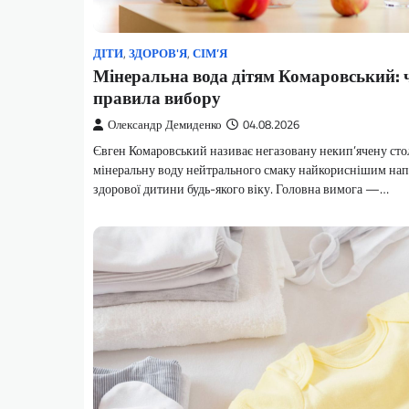
ДІТИ
,
ЗДОРОВ'Я
,
СІМ’Я
Мінеральна вода дітям Комаровський: ч
правила вибору
Олександр Демиденко
04.08.2026
Євген Комаровський називає негазовану некип’ячену сто
мінеральну воду нейтрального смаку найкориснішим нап
здорової дитини будь-якого віку. Головна вимога —…