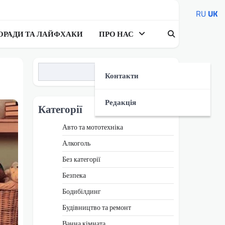
RU
UK
ОРАДИ ТА ЛАЙФХАКИ
ПРО НАС
Пошук
Контакти
Редакція
Категорії
Авто та мототехніка
Алкоголь
Без категорії
Безпека
Бодибілдинг
Будівництво та ремонт
Ванна кімната