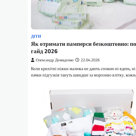
ДІТИ
Як отримати памперси безкоштовно: п
гайд 2026
Олександр Демиденко
22.04.2026
Коли крихітні ніжки малюка не дають спокою ні вдень, ні 
пачки підгузків тануть швидше за морозиво влітку, кож