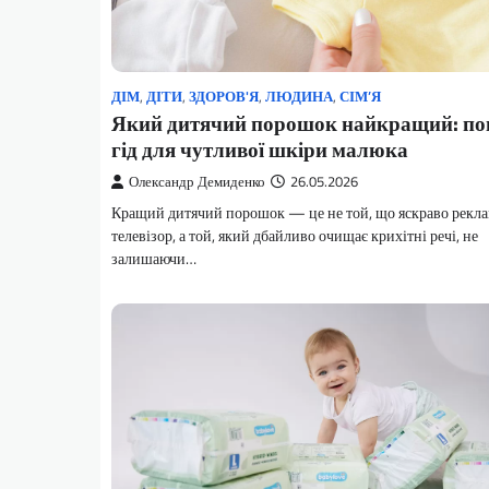
ДІМ
,
ДІТИ
,
ЗДОРОВ'Я
,
ЛЮДИНА
,
СІМ’Я
Який дитячий порошок найкращий: по
гід для чутливої шкіри малюка
Олександр Демиденко
26.05.2026
Кращий дитячий порошок — це не той, що яскраво рекл
телевізор, а той, який дбайливо очищає крихітні речі, не
залишаючи…