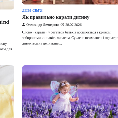
ДІТИ
,
СІМ’Я
Як правильно карати дитину
іткі
Олександр Демиденко
28.07.2026
Слово «карати» у багатьох батьків асоціюється з криком,
заборонами чи навіть ляпасом. Сучасна психологія і педіатрі
дивляться на це інакше.…
лову
оєм для