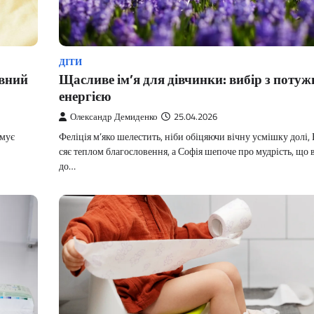
ДІТИ
вний
Щасливе ім’я для дівчинки: вибір з поту
енергією
Олександр Демиденко
25.04.2026
амує
Феліція м’яко шелестить, ніби обіцяючи вічну усмішку долі, 
сяє теплом благословення, а Софія шепоче про мудрість, що 
до…