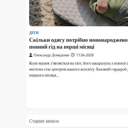
ДІТИ
Скільки одягу потрібно новонароджено
повний гід на перші місяці
Олександр Демиденко
17.04.2026
Коли малюк з’являється на світ, його шкаралупа з ніжної
миттєво стає центром вашого всесвіту. Базовий гардероб 
першого місяця…
Навігація
Старіші записи
за