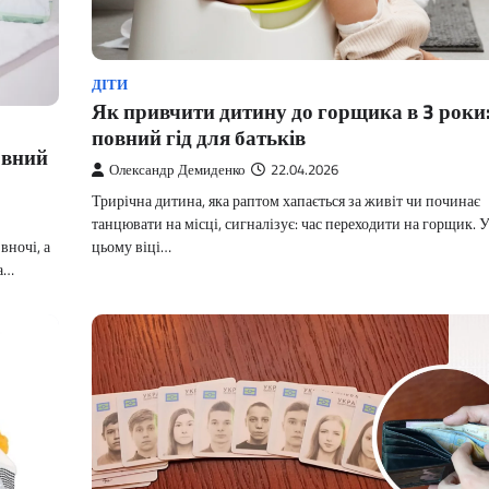
ДІТИ
Як привчити дитину до горщика в 3 роки
повний гід для батьків
овний
Олександр Демиденко
22.04.2026
Трирічна дитина, яка раптом хапається за живіт чи починає
танцювати на місці, сигналізує: час переходити на горщик. 
цьому віці…
вночі, а
на…