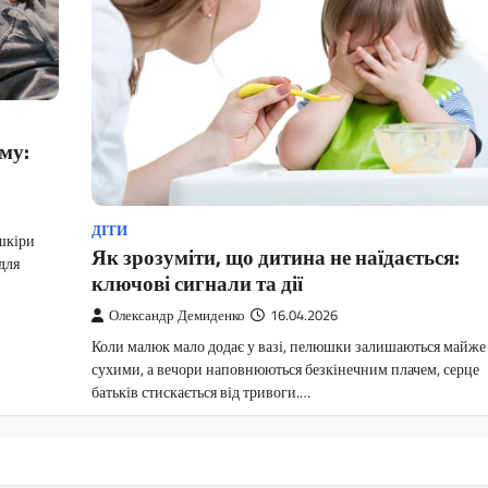
му:
ДІТИ
 шкіри
Як зрозуміти, що дитина не наїдається:
для
ключові сигнали та дії
Олександр Демиденко
16.04.2026
Коли малюк мало додає у вазі, пелюшки залишаються майже
сухими, а вечори наповнюються безкінечним плачем, серце
батьків стискається від тривоги.…