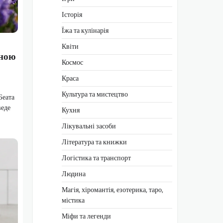
Історія
Їжа та кулінарія
Квіти
жною
Космос
Краса
Культура та мистецтво
Беата
веде
Кухня
Лікувальні засоби
Література та книжки
Логістика та транспорт
Людина
Магія, хіромантія, езотерика, таро,
містика
Міфи та легенди