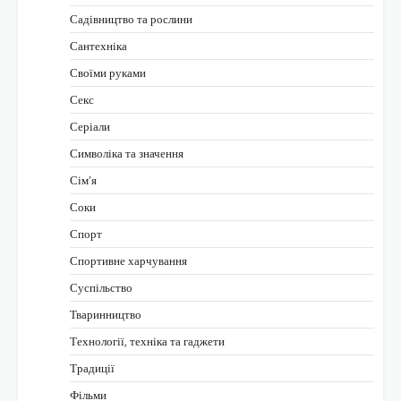
Садівництво та рослини
Сантехніка
Своїми руками
Секс
Серіали
Символіка та значення
Сім’я
Соки
Спорт
Спортивне харчування
Суспільство
Тваринництво
Технології, техніка та гаджети
Традиції
Фільми