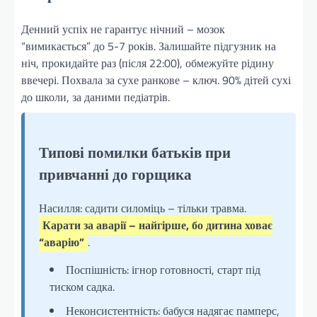
Денний успіх не гарантує нічний – мозок
“вимикається” до 5-7 років. Залишайте підгузник на
ніч, прокидайте раз (після 22:00), обмежуйте рідину
ввечері. Похвала за сухе ранкове – ключ. 90% дітей сухі
до школи, за даними педіатрів.
Типові помилки батьків при
привчанні до горщика
Насилля: садити силоміць – тільки травма.
Карати за аварії – найгірше, бо дитина ховає
“аварію”
.
Поспішність: ігнор готовності, старт під
тиском садка.
Неконсистентність: бабуся надягає памперс,