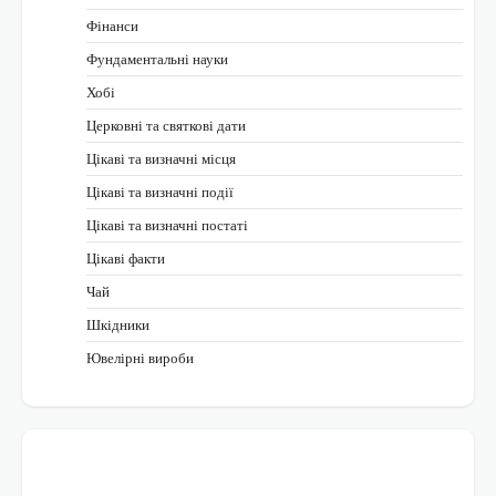
Фінанси
Фундаментальні науки
Хобі
Церковні та святкові дати
Цікаві та визначні місця
Цікаві та визначні події
Цікаві та визначні постаті
Цікаві факти
Чай
Шкідники
Ювелірні вироби