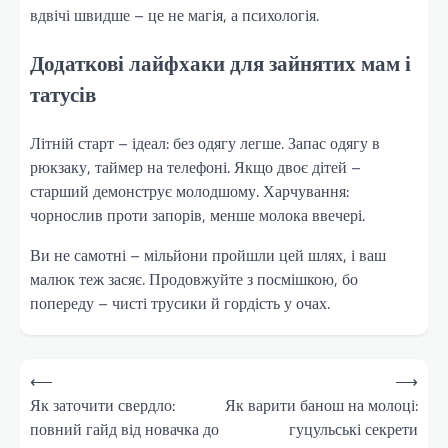
вдвічі швидше – це не магія, а психологія.
Додаткові лайфхаки для зайнятих мам і
татусів
Літній старт – ідеал: без одягу легше. Запас одягу в
рюкзаку, таймер на телефоні. Якщо двоє дітей –
старший демонструє молодшому. Харчування:
чорнослив проти запорів, менше молока ввечері.
Ви не самотні – мільйони пройшли цей шлях, і ваш
малюк теж засяє. Продовжуйте з посмішкою, бо
попереду – чисті трусики й гордість у очах.
Навігація
⟵
⟶
записів
Як заточити свердло:
Як варити банош на молоці:
повний гайд від новачка до
гуцульські секрети