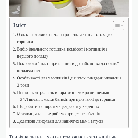
Зміст
Ознаки готовності: коли трирічна дитина готова до
горщика
Вибір ідеального горщика: комфорт і мотивація з
першого погляду
Покроковий план привчання: від знайомства до повної
незалежності
Особливості для хлопчиків і дівчаток: гендерні нюанси в
3 роки
Нічний контроль: як впоратися з мокрими ночами
Типові помилки батьків при привчанні до горщика
Що робити з опором чи регресом у 3-річних
Мотивація та ігри: робимо процес незабутнім
Додаткові лайфхаки для зайнятих мам і татусів
Трирічна дитина, яка раптом хапається за живіт чи