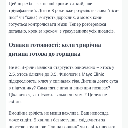
Цей перехід – як перші кроки: хиткий, але
тріумфальний. Діти в 3 роки вже розуміють слова “піся-
піся” чи “кака”, імітують дорослих, а мозок їхній
готується контролювати м’язи. Тепер розберемося
детально, крок за кроком, з урахуванням усіх нюансів.
Ознаки готовності: коли трирічна
дитина готова до горщика
Не всі 3-річні малюки стартують одночасно – хтось у
2,5, хтось ближче до 3,5. Фізіологи з Mayo Clinic
підкреслюють: ключ у сигналах тіла. Дитина довго суха
в підгузнику? Сама тягне штани вниз при позивах?
Цікавиться, як пісяють ляльки чи мама? Це зелене
світло.
Емоційна зрілість не менш важлива. Ваш непосида
може сидіти 5 хвилин без метушні, слідкувати за
простою командою “Іди на горщик” чи навіть просити: