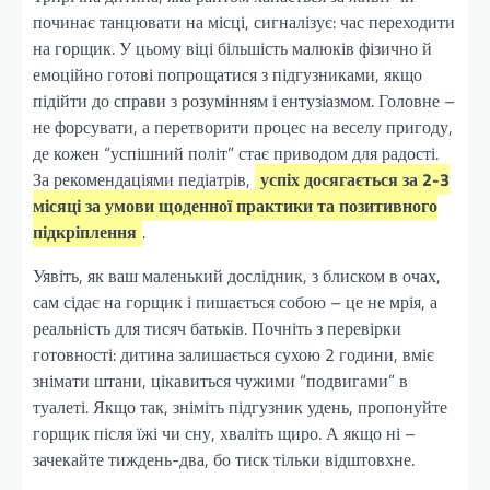
починає танцювати на місці, сигналізує: час переходити
на горщик. У цьому віці більшість малюків фізично й
емоційно готові попрощатися з підгузниками, якщо
підійти до справи з розумінням і ентузіазмом. Головне –
не форсувати, а перетворити процес на веселу пригоду,
де кожен “успішний політ” стає приводом для радості.
За рекомендаціями педіатрів,
успіх досягається за 2-3
місяці за умови щоденної практики та позитивного
підкріплення
.
Уявіть, як ваш маленький дослідник, з блиском в очах,
сам сідає на горщик і пишається собою – це не мрія, а
реальність для тисяч батьків. Почніть з перевірки
готовності: дитина залишається сухою 2 години, вміє
знімати штани, цікавиться чужими “подвигами” в
туалеті. Якщо так, зніміть підгузник удень, пропонуйте
горщик після їжі чи сну, хваліть щиро. А якщо ні –
зачекайте тиждень-два, бо тиск тільки відштовхне.