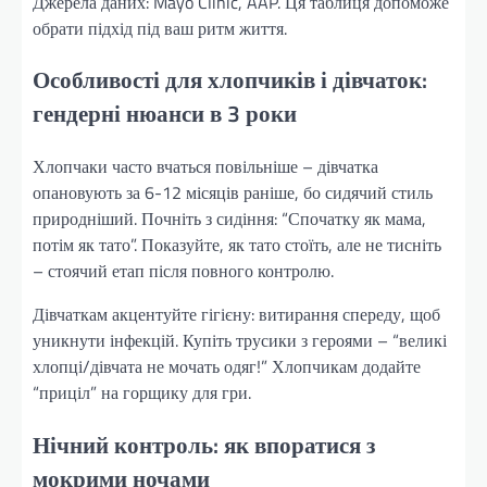
Джерела даних: Mayo Clinic, AAP. Ця таблиця допоможе
обрати підхід під ваш ритм життя.
Особливості для хлопчиків і дівчаток:
гендерні нюанси в 3 роки
Хлопчаки часто вчаться повільніше – дівчатка
опановують за 6-12 місяців раніше, бо сидячий стиль
природніший. Почніть з сидіння: “Спочатку як мама,
потім як тато”. Показуйте, як тато стоїть, але не тисніть
– стоячий етап після повного контролю.
Дівчаткам акцентуйте гігієну: витирання спереду, щоб
уникнути інфекцій. Купіть трусики з героями – “великі
хлопці/дівчата не мочать одяг!” Хлопчикам додайте
“приціл” на горщику для гри.
Нічний контроль: як впоратися з
мокрими ночами