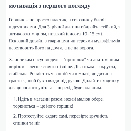
мотивація з першого погляду
Горщик – не просто пластик, а союзник у битві з
підгузниками. Для 3-річної дитини обирайте стійкий, з
антиковзким дном, низький (висота 10-15 см).
Яскравий дизайн з тваринами чи героями мультфільмів
перетворить його на друга, а не на ворога.
Хлопчикам пасує модель з “прицілом” чи анатомічним
вирізом – легше стояти пізніше. Дівчаткам – округла,
стабільна. Розмістіть у ванній чи кімнаті, де дитина
грається, щоб був завжди під рукою. Додайте сходинку
для дорослого унітаза – перехід буде плавним.
Йдіть в магазин разом: нехай малюк обере,
торкнеться – це його горщик!
Протестуйте: сядьте самі, перевірте зручність
спинки та ніг.