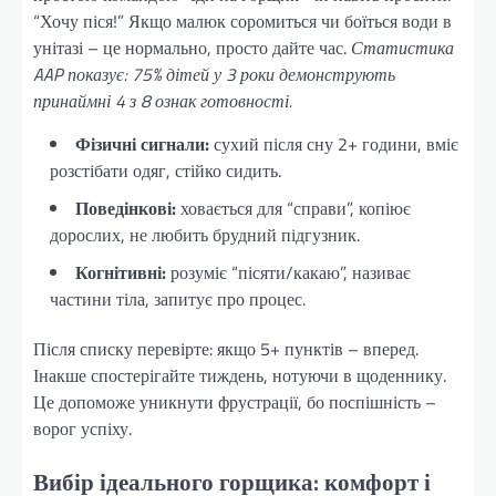
“Хочу піся!” Якщо малюк соромиться чи боїться води в
унітазі – це нормально, просто дайте час.
Статистика
AAP показує: 75% дітей у 3 роки демонструють
принаймні 4 з 8 ознак готовності.
Фізичні сигнали:
сухий після сну 2+ години, вміє
розстібати одяг, стійко сидить.
Поведінкові:
ховається для “справи”, копіює
дорослих, не любить брудний підгузник.
Когнітивні:
розуміє “пісяти/какаю”, називає
частини тіла, запитує про процес.
Після списку перевірте: якщо 5+ пунктів – вперед.
Інакше спостерігайте тиждень, нотуючи в щоденнику.
Це допоможе уникнути фрустрації, бо поспішність –
ворог успіху.
Вибір ідеального горщика: комфорт і