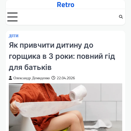
Retro
Перейти
до
вмісту
ДІТИ
Як привчити дитину до
горщика в 3 роки: повний гід
для батьків
Олександр Демиденко
22.04.2026