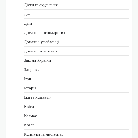
Дієти та схуднення
Дім
Діти
Домашнє господарство
Домашні улюбленці
Домашній затишок
Закони України
Здоров'я
Ігри
Історія
Їжа та кулінарія
Квіти
Космос
Краса
Культура та мистецтво