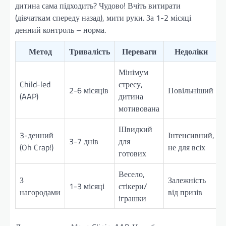
дитина сама підходить? Чудово! Вчіть витирати
(дівчаткам спереду назад), мити руки. За 1-2 місяці
денний контроль – норма.
Метод
Тривалість
Переваги
Недоліки
Мінімум
Child-led
стресу,
2-6 місяців
Повільніший
(AAP)
дитина
мотивована
Швидкий
3-денний
Інтенсивний,
3-7 днів
для
(Oh Crap!)
не для всіх
готових
Весело,
З
Залежність
1-3 місяці
стікери/
нагородами
від призів
іграшки