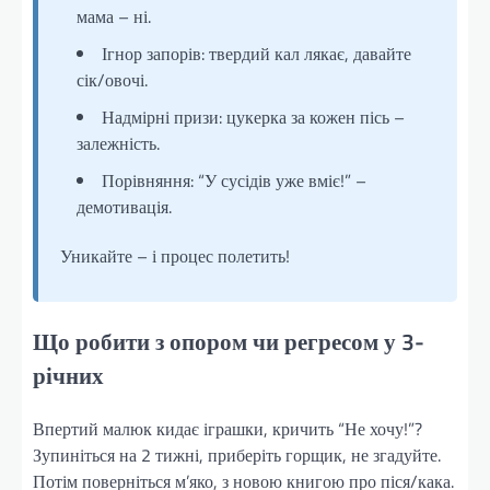
мама – ні.
Ігнор запорів: твердий кал лякає, давайте
сік/овочі.
Надмірні призи: цукерка за кожен пісь –
залежність.
Порівняння: “У сусідів уже вміє!” –
демотивація.
Уникайте – і процес полетить!
Що робити з опором чи регресом у 3-
річних
Впертий малюк кидає іграшки, кричить “Не хочу!”?
Зупиніться на 2 тижні, приберіть горщик, не згадуйте.
Потім поверніться м’яко, з новою книгою про піся/кака.