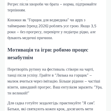
Регрес після хвороби чи брата – норма, підтримайте
терпінням.
Книжки як “Горщик для ведмедика” чи apps з
таймерами (тренд 2026) роблять усе грою. Якщо 3,5
роки – без прогресу, перевірте у педіатра: рідко, але
бувають медичні причини.
Мотивація та ігри: робимо процес
незабутнім
Перетворіть рутину на фестиваль: стікери на чарті,
танці після успіху. Грайте в “Лялька на горщик” –
малюк вчиться через імітацію. Більше рідини – частіші
візити, швидший прогрес. Ваш ентузіазм заразить: “Ура,
ти великий!”
Для садка готуйте заздалегідь: практикуйте “Я сам”.
Батьки, які святкують кожен крок, досягають мети