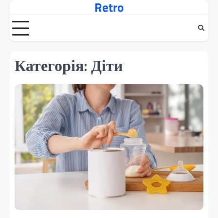
Retro
Перейти
до
вмісту
Категорія:
Діти