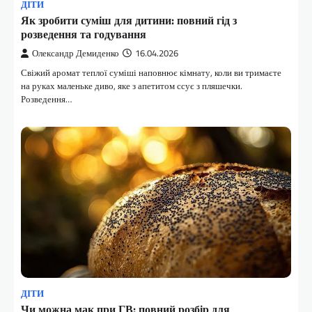
ДІТИ
Як зробити суміш для дитини: повний гід з
розведення та годування
Олександр Демиденко
16.04.2026
Свіжий аромат теплої суміші наповнює кімнату, коли ви тримаєте
на руках маленьке диво, яке з апетитом ссує з пляшечки.
Розведення…
ДІТИ
Чи можна мак при ГВ: повний розбір для