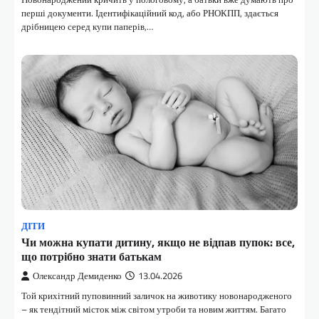
перші документи. Ідентифікаційний код, або РНОКПП, здається
дрібницею серед купи паперів,…
ДІТИ
Чи можна купати дитину, якщо не відпав пупок: все,
що потрібно знати батькам
Олександр Демиденко
13.04.2026
Той крихітний пуповинний заличок на животику новонародженого
– як тендітний місток між світом утроби та новим життям. Багато