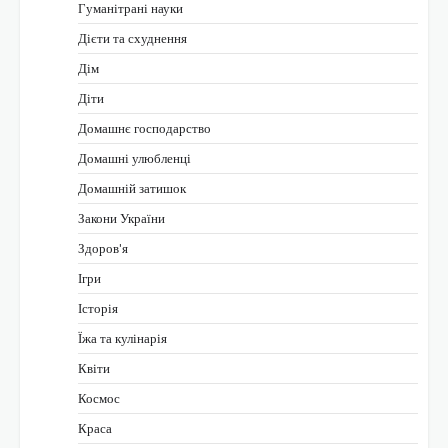
Гуманітрані науки
Дієти та схуднення
Дім
Діти
Домашнє господарство
Домашні улюбленці
Домашній затишок
Закони України
Здоров'я
Ігри
Історія
Їжа та кулінарія
Квіти
Космос
Краса