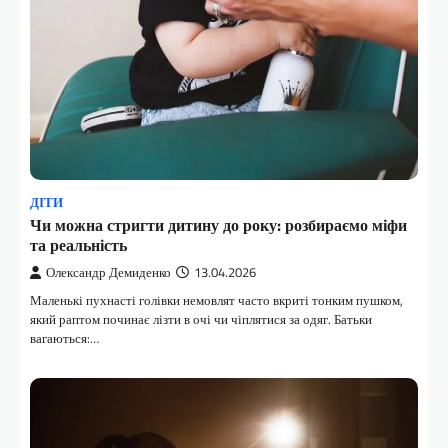
ДІТИ
Чи можна стригти дитину до року: розбираємо міфи
та реальність
Олександр Демиденко
13.04.2026
Маленькі пухнасті голівки немовлят часто вкриті тонким пушком,
який раптом починає лізти в очі чи чіплятися за одяг. Батьки
вагаються:…