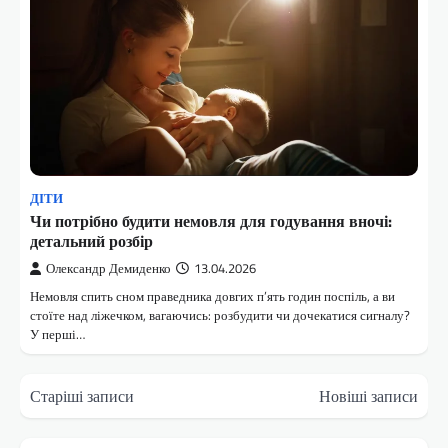
ДІТИ
Чи потрібно будити немовля для годування вночі:
детальний розбір
Олександр Демиденко
13.04.2026
Немовля спить сном праведника довгих п’ять годин поспіль, а ви
стоїте над ліжечком, вагаючись: розбудити чи дочекатися сигналу?
У перші…
Навігація
Старіші записи
Новіші записи
за