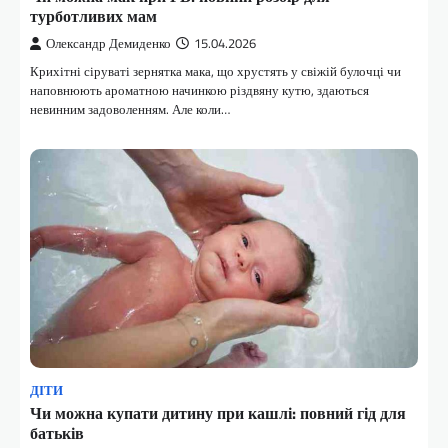
турботливих мам
Олександр Демиденко
15.04.2026
Крихітні сіруваті зернятка мака, що хрустять у свіжій булочці чи
наповнюють ароматною начинкою різдвяну кутю, здаються
невинним задоволенням. Але коли…
ДІТИ
Чи можна купати дитину при кашлі: повний гід для
батьків