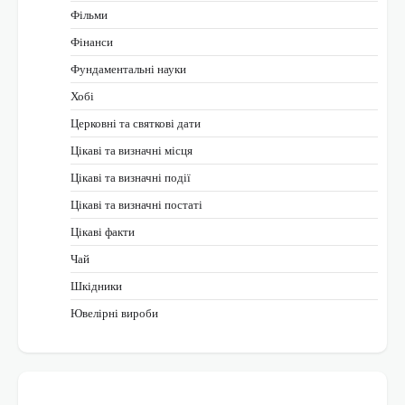
Фільми
Фінанси
Фундаментальні науки
Хобі
Церковні та святкові дати
Цікаві та визначні місця
Цікаві та визначні події
Цікаві та визначні постаті
Цікаві факти
Чай
Шкідники
Ювелірні вироби