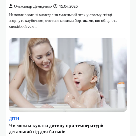
Олександр Демиденко
15.04.2026
Немовля в коконі виглядає як маленький птах у своєму гнізді –
згорнуте клубочком, оточене м’якими бортиками, що обіцяють
спокійний сон…
ДІТИ
Чи можна купати дитину при температурі:
детальний гід для батьків