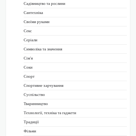
Садівництво та рослини
Сантехніка
Своїми руками
Секс
Серіали
Символіка та значення
Сім’я
Соки
Спорт
Спортивне харчування
Суспільство
Тваринництво
Технології, техніка та гаджети
Традиції
Фільми