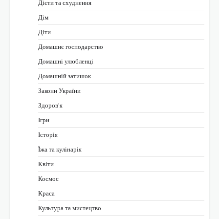
Дієти та схуднення
Дім
Діти
Домашнє господарство
Домашні улюбленці
Домашній затишок
Закони України
Здоров'я
Ігри
Історія
Їжа та кулінарія
Квіти
Космос
Краса
Культура та мистецтво