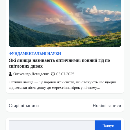
ФУНДАМЕНТАЛЬНІ НАУКИ
Які явища називають оптичними: повний гід по
світлових дивах
Олександр Демиденко
03.07.2025
Оптичні явища — це чарівні ігри світла, які оточують нас щодня:
від веселки після дощу до мерехтіння зірок у нічному…
Навігація
Старіші записи
Новіші записи
за
записами
Пошук