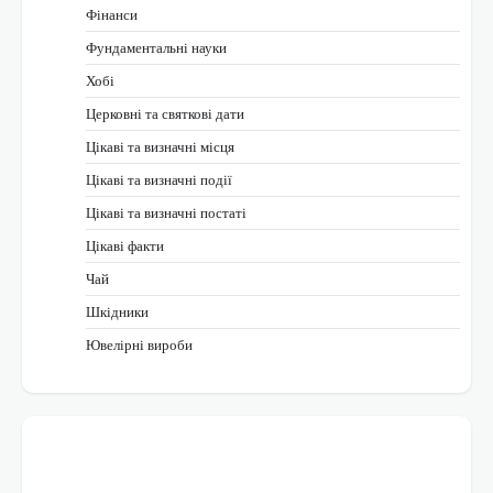
Фінанси
Фундаментальні науки
Хобі
Церковні та святкові дати
Цікаві та визначні місця
Цікаві та визначні події
Цікаві та визначні постаті
Цікаві факти
Чай
Шкідники
Ювелірні вироби