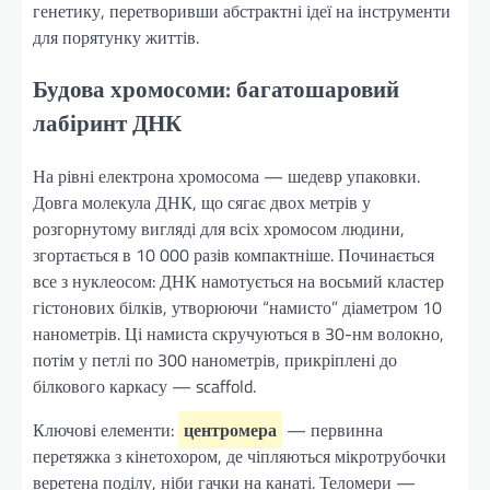
генетику, перетворивши абстрактні ідеї на інструменти
для порятунку життів.
Будова хромосоми: багатошаровий
лабіринт ДНК
На рівні електрона хромосома — шедевр упаковки.
Довга молекула ДНК, що сягає двох метрів у
розгорнутому вигляді для всіх хромосом людини,
згортається в 10 000 разів компактніше. Починається
все з нуклеосом: ДНК намотується на восьмий кластер
гістонових білків, утворюючи “намисто” діаметром 10
нанометрів. Ці намиста скручуються в 30-нм волокно,
потім у петлі по 300 нанометрів, прикріплені до
білкового каркасу — scaffold.
Ключові елементи:
центромера
— первинна
перетяжка з кінетохором, де чіпляються мікротрубочки
веретена поділу, ніби гачки на канаті. Теломери —