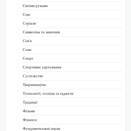
Своїми руками
Секс
Серіали
Символіка та значення
Сім’я
Соки
Спорт
Спортивне харчування
Суспільство
Тваринництво
Технології, техніка та гаджети
Традиції
Фільми
Фінанси
Фундаментальні науки