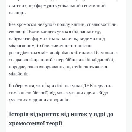
статевих, що формують унікальний генетичний
паспорт.
Без хромосом не було б поділу клітин, спадковості чи
еволюції. Вони конденсуються під час мітозу,
набуваючи форми чітких паличок, видимих під
мікроскопом, і з блискавичною точністю
розподіляються між дочірніми клітинами. Ця машина
спадковості працює безперебійно, але іноді дає збої,
породжуючи захворювання, що змінюють життя
мільйонів.
Розберемося, як ці крихітні пакунки ДНК керують
симфонією біології, від молекулярних деталей до
сучасних медичних проривів.
Історія відкриття: від ниток у ядрі до
хромосомної теорії