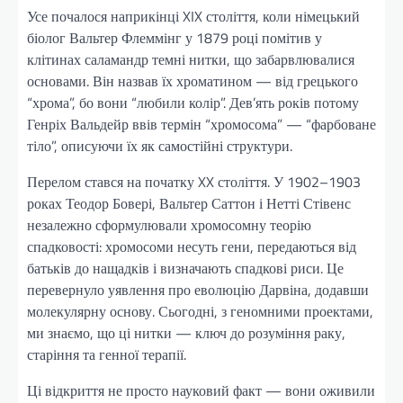
Усе почалося наприкінці XIX століття, коли німецький
біолог Вальтер Флеммінг у 1879 році помітив у
клітинах саламандр темні нитки, що забарвлювалися
основами. Він назвав їх хроматином — від грецького
“хрома”, бо вони “любили колір”. Дев’ять років потому
Генріх Вальдейр ввів термін “хромосома” — “фарбоване
тіло”, описуючи їх як самостійні структури.
Перелом стався на початку XX століття. У 1902–1903
роках Теодор Бовері, Вальтер Саттон і Нетті Стівенс
незалежно сформулювали хромосомну теорію
спадковості: хромосоми несуть гени, передаються від
батьків до нащадків і визначають спадкові риси. Це
перевернуло уявлення про еволюцію Дарвіна, додавши
молекулярну основу. Сьогодні, з геномними проектами,
ми знаємо, що ці нитки — ключ до розуміння раку,
старіння та генної терапії.
Ці відкриття не просто науковий факт — вони оживили