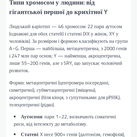
Типи хромосом у людини: від
гігантської першої до крихітної Y
Людський каріотип — 46 хромосом: 22 пари аутосом
(однакові для обох статей) і статеві (XX у жінок, XY у
чоловіків). За розміром і формою класифікують на групи
A–G. Перша — найбільша, метацентрична, з 2000 генів
і 247 млн пар основ; Y — найменша, акроцентрична,
лише 55–200 генів, але з SRY, що запускає чоловічий
розвиток.
Форми: метацентричні (центромера посередині,
симетричні), субметацентричні (зміщена),
акроцентричні (біля кінця, з супутниками для рРНК),
телецентричні (рідко).
Аутосоми
: пари 1–22, визначають соматичні
риси, від інтелекту до метаболізму.
Статеві
: X несе 900+ генів (далтонізм, гемофілія),