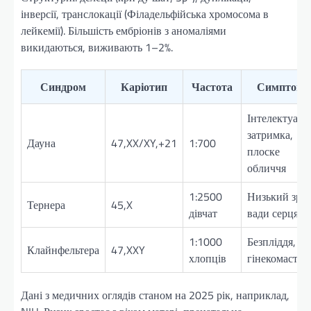
інверсії, транслокації (Філадельфійська хромосома в
лейкемії). Більшість ембріонів з аномаліями
викидаються, виживають 1–2%.
Синдром
Каріотип
Частота
Симптоми
Інтелектуаль
затримка,
Дауна
47,XX/XY,+21
1:700
плоске
обличчя
1:2500
Низький зріс
Тернера
45,X
дівчат
вади серця
1:1000
Безпліддя,
Клайнфельтера
47,XXY
хлопців
гінекомастія
Дані з медичних оглядів станом на 2025 рік, наприклад,