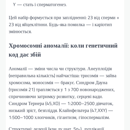
Y — стать і сперматогенез.
Цей набір формується при заплідненні: 23 від сперми +
23 від яйцеклітини. Будь-яка помилка — і каріотип
змінюється.
Хромосомні аномалії: коли генетичний
код дає збій
Аномалії — зміни числа чи структури. Анеуплоїдія
(неправильна кількість) найчастіша: трисомія — зайва
хромосома, моносомія — бракує. Синдром Дауна
(трисомія 21) трапляється у 1 з 700 новонароджених,
спричиняючи затримку розвитку, серцеві вади.
Синдром Тернера (45,XO) — 1:2000–2500 дівчаток,
низький зріст, безпліддя. Клайнфельтера (47,XXY) —
1:500–1000 хлопчиків, гігантизм, гіпоспермалізм.
Структурні: делеції (кри ду шат, 5p-), дуплікації,