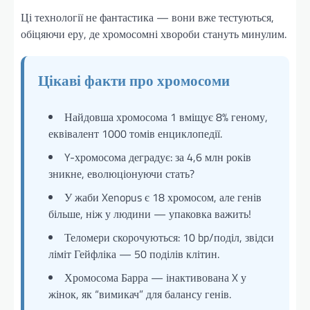
Ці технології не фантастика — вони вже тестуються,
обіцяючи еру, де хромосомні хвороби стануть минулим.
Цікаві факти про хромосоми
Найдовша хромосома 1 вміщує 8% геному,
еквівалент 1000 томів енциклопедії.
Y-хромосома деградує: за 4,6 млн років
зникне, еволюціонуючи стать?
У жаби Xenopus є 18 хромосом, але генів
більше, ніж у людини — упаковка важить!
Теломери скорочуються: 10 bp/поділ, звідси
ліміт Гейфліка — 50 поділів клітин.
Хромосома Барра — інактивована X у
жінок, як “вимикач” для балансу генів.