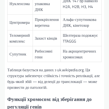
ДНК 147 bp навколо
Нуклеосома
упаковка
H2A, H2B, H3, H4
ДНК
Прикріплення
Альфа-супутникова
Центромера
веретена
ДНК, кінетохор
Теломерний
Шелтераза подовжує
Захист кінців
комплекс
TTAGGG
Рибосомні
На акроцентричних
Супутник
гени
хромосомах
Таблиця базується на даних з uk.wikipedia.org. Ця
структура забезпечує стійкість і точність реплікації, але
будь-який збій — від делеції до транслокації — може
призвести до патологій.
Функції хромосом: від зберігання до
регуляції генів