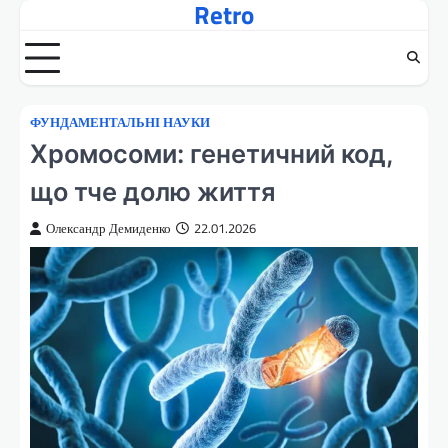
Retro
Перейти
до
вмісту
ФУНДАМЕНТАЛЬНІ НАУКИ
Хромосоми: генетичний код,
що тче долю життя
Олександр Демиденко
22.01.2026