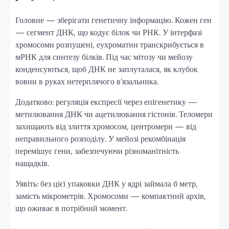
Головне — зберігати генетичну інформацію. Кожен ген
— сегмент ДНК, що кодує білок чи РНК. У інтерфазі
хромосоми розпушені, еухроматин транскрибується в
мРНК для синтезу білків. Під час мітозу чи мейозу
конденсуються, щоб ДНК не заплуталася, як клубок
вовни в руках нетерплячого в’язальника.
Додатково: регуляція експресії через епігенетику —
метилювання ДНК чи ацетилювання гістонів. Теломери
захищають від злиття хромосом, центромери — від
неправильного розподілу. У мейозі рекомбінація
перемішує гени, забезпечуючи різноманітність
нащадків.
Уявіть: без цієї упаковки ДНК у ядрі займала б метр,
замість мікрометрів. Хромосоми — компактний архів,
що оживає в потрібний момент.