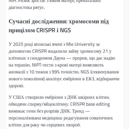
NIH. Ризик зростає з віком матері; пренатальна
діагностика рятує.
Сучасні дослідження: хромосоми під
прицілом CRISPR і NGS
У 2025 році японські вчені з Mie University за
допомогою CRISPR видалили зайву хромосому 21 у
клітинах з синдромом Дауна — прорив, що дає надію
на терапію. NIPT-тести з крові матері виявляють
аномалії з 10 тижня з 99% точністю. NGS (секвенування
нового покоління) аналізує ембріони в ЕКЗ, відбираючи
здорові.
У США створили ембріони з ДНК шкірних клітин,
обходячи сперму/яйцеклітину. CRISPR base editing
вимикає гени без розрізів ДНК. Тренд —
персоналізована медицина: редагування соматичних
клітин для раку чи серцевих хвороб.