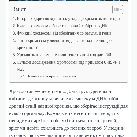
Зміст
Історія відкриття: від ниток у ядрі до хромосомної теорії
Будова хромосоми: багатошаровий лабіринт ДНК
Функції хромосом: від зберігання до регуляції генів
Типи хромосом у людини: від гігантської першої до
крихітної Y
Хромосомні аномалії: коли генетичний код дає збій
Сучасні дослідження: хромосоми під прицілом CRISPR і
NGS
Цікаві факти про хромосоми
Хромосоми — це ниткоподібні структури в ядрі
клітини, де згорнута величезна молекула ДНК, ніби
довгий сувій давньої хроніки, що зберігає інструкції для
всього організму. Кожна з них несе тисячі генів, тих
невидимих архітекторів, які визначають колір очей,
зріст чи навіть схильність до певних хвороб. У людини
їх сорок шість — двадцять дві пари аутосом плюс пара