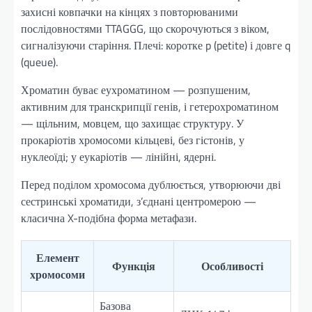
захисні ковпачки на кінцях з повторюваними
послідовностями TTAGGG, що скорочуються з віком,
сигналізуючи старіння. Плечі: коротке p (petite) і довге q
(queue).
Хроматин буває еухроматином — розпушеним,
активним для транскрипції генів, і гетерохроматином
— щільним, мовцем, що захищає структуру. У
прокаріотів хромосоми кільцеві, без гістонів, у
нуклеоїді; у еукаріотів — лінійні, ядерні.
Перед поділом хромосома дублюється, утворюючи дві
сестринські хроматиди, з’єднані центромерою —
класична X-подібна форма метафази.
Елемент
Функція
Особливості
хромосоми
Базова