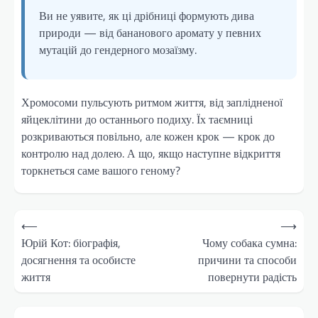
Ви не уявите, як ці дрібниці формують дива
природи — від бананового аромату у певних
мутацій до гендерного мозаїзму.
Хромосоми пульсують ритмом життя, від заплідненої
яйцеклітини до останнього подиху. Їх таємниці
розкриваються повільно, але кожен крок — крок до
контролю над долею. А що, якщо наступне відкриття
торкнеться саме вашого геному?
Навігація
⟵
⟶
записів
Юрій Кот: біографія,
Чому собака сумна:
досягнення та особисте
причини та способи
життя
повернути радість