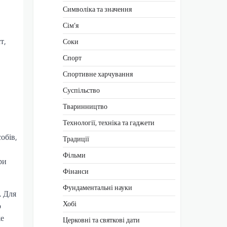
Символіка та значення
Сім’я
т,
Соки
Спорт
Спортивне харчування
Суспільство
Тваринництво
Технології, техніка та гаджети
обів,
Традиції
Фільми
ри
Фінанси
Фундаментальні науки
. Для
Хобі
о
же
Церковні та святкові дати