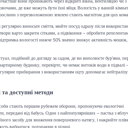
йчастіше вони проникають через відкриті вікна, вентиляцію чи з
очами, де вже можуть бути їхні яйця. Вологість у ванній кімнат
і рослини з перезволоженою землею стають магнітом для цих кома
 регулярно виносьте сміття, мийте посуд одразу після використан
вори варто закрити сітками, а підвіконня – обробити репелента
підтримка вологості нижче 50% значно знижує активність мошок,
туал, подібний до догляду за садом, де ви виполюєте бур’яни, п
артирному будинку, перевірте, чи немає витоків води в підвалі 
егулярне прибирання з використанням оцту допомагає нейтраліз
 та доступні методи
асоби стають першим рубежем оборони, пропонуючи екологічні
ти, передані від бабусь. Один з найпопулярніших – пастка з яблу
йного засобу для зниження поверхневого натягу, і накрийте плів
жуть вибратися, потопаючи в рідині.