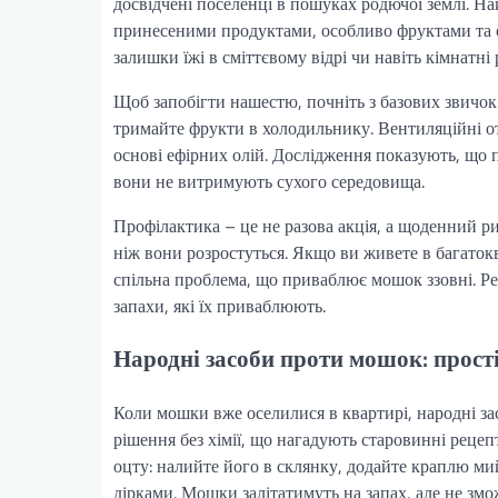
досвідчені поселенці в пошуках родючої землі. На
принесеними продуктами, особливо фруктами та ов
залишки їжі в сміттєвому відрі чи навіть кімнатн
Щоб запобігти нашестю, почніть з базових звичок:
тримайте фрукти в холодильнику. Вентиляційні от
основі ефірних олій. Дослідження показують, що 
вони не витримують сухого середовища.
Профілактика – це не разова акція, а щоденний ри
ніж вони розростуться. Якщо ви живете в багатокв
спільна проблема, що приваблює мошок ззовні. Р
запахи, які їх приваблюють.
Народні засоби проти мошок: прості
Коли мошки вже оселилися в квартирі, народні з
рішення без хімії, що нагадують старовинні рецеп
оцту: налийте його в склянку, додайте краплю ми
дірками. Мошки залітатимуть на запах, але не змо