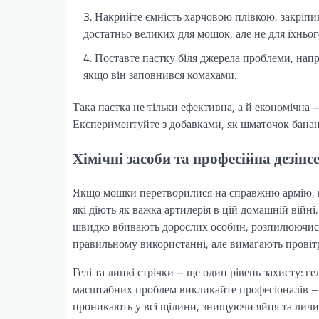
Накрийте ємність харчовою плівкою, закріпив
достатньо великих для мошок, але не для їхньог
Поставте пастку біля джерела проблеми, наприк
якщо він заповнився комахами.
Така пастка не тільки ефективна, а й економічна –
Експериментуйте з добавками, як шматочок банан
Хімічні засоби та професійна дезінс
Якщо мошки перетворилися на справжню армію, що 
які діють як важка артилерія в цій домашній війні.
швидко вбивають дорослих особин, розпилюючись 
правильному використанні, але вимагають провіт
Гелі та липкі стрічки – ще один рівень захисту: г
масштабних проблем викликайте професіоналів – 
проникають у всі щілини, знищуючи яйця та личинк