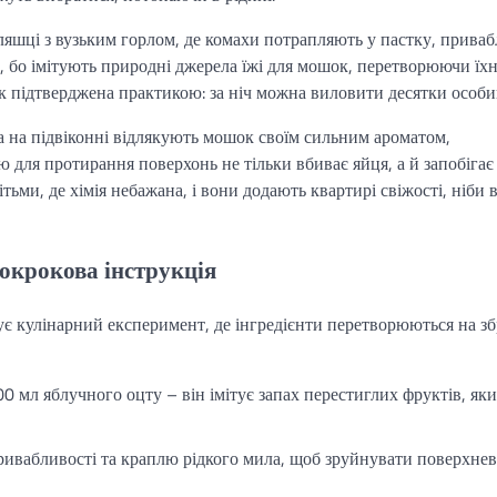
ляшці з вузьким горлом, де комахи потрапляють у пастку, приваб
 бо імітують природні джерела їжі для мошок, перетворюючи їх
ок підтверджена практикою: за ніч можна виловити десятки особи
да на підвіконні відлякують мошок своїм сильним ароматом,
 для протирання поверхонь не тільки вбиває яйця, а й запобігає
ітьми, де хімія небажана, і вони додають квартирі свіжості, ніби 
покрокова інструкція
ує кулінарний експеримент, де інгредієнти перетворюються на з
00 мл яблучного оцту – він імітує запах перестиглих фруктів, як
ривабливості та краплю рідкого мила, щоб зруйнувати поверхне