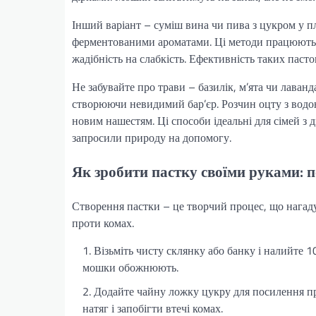
Інший варіант – суміш вина чи пива з цукром у п
ферментованими ароматами. Ці методи працюють,
жадібність на слабкість. Ефективність таких паст
Не забувайте про трави – базилік, м’ята чи лаван
створюючи невидимий бар’єр. Розчин оцту з водою
новим нашестям. Ці способи ідеальні для сімей з д
запросили природу на допомогу.
Як зробити пастку своїми руками: 
Створення пастки – це творчий процес, що нагад
проти комах.
Візьміть чисту склянку або банку і налийте 1
мошки обожнюють.
Додайте чайну ложку цукру для посилення п
натяг і запобігти втечі комах.