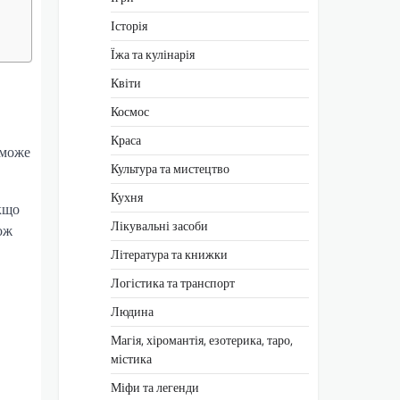
Історія
Їжа та кулінарія
Квіти
Космос
Краса
 може
Культура та мистецтво
Кухня
якщо
Лікувальні засоби
ож
Література та книжки
Логістика та транспорт
Людина
Магія, хіромантія, езотерика, таро,
містика
Міфи та легенди