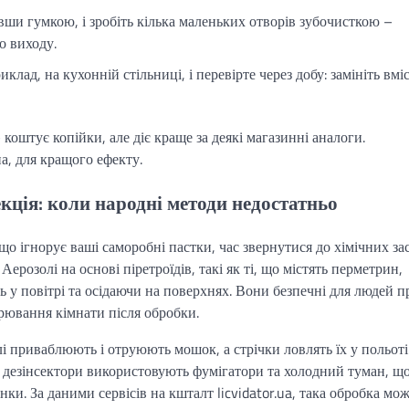
ши гумкою, і зробіть кілька маленьких отворів зубочисткою –
о виходу.
лад, на кухонній стільниці, і перевірте через добу: замініть вміс
 коштує копійки, але діє краще за деякі магазинні аналоги.
а, для кращого ефекту.
екція: коли народні методи недостатньо
ігнорує ваші саморобні пастки, час звернутися до хімічних зас
 Аерозолі на основі піретроїдів, такі як ті, що містять перметрин,
у повітрі та осідаючи на поверхнях. Вони безпечні для людей п
рювання кімнати після обробки.
елі приваблюють і отруюють мошок, а стрічки ловлять їх у польоті
дезінсектори використовують фумігатори та холодний туман, щ
и. За даними сервісів на кшталт licvidator.ua, така обробка мо