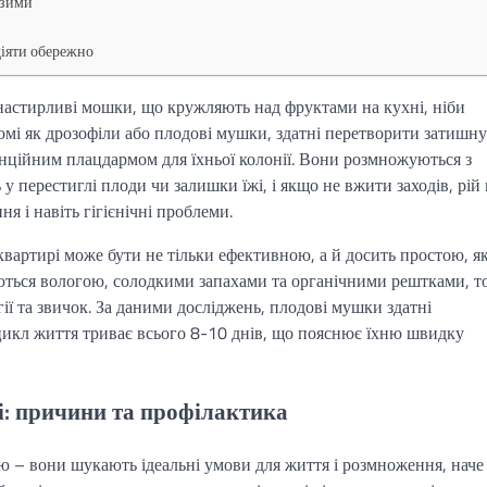
 зими
діяти обережно
і, настирливі мошки, що кружляють над фруктами на кухні, ніби
ідомі як дрозофіли або плодові мушки, здатні перетворити затишну
енційним плацдармом для їхньої колонії. Вони розмножуються з
 перестиглі плоди чи залишки їжі, і якщо не вжити заходів, рій
я і навіть гігієнічні проблеми.
квартирі може бути не тільки ефективною, а й досить простою, 
ються вологою, солодкими запахами та органічними рештками, т
гії та звичок. За даними досліджень, плодові мушки здатні
 цикл життя триває всього 8-10 днів, що пояснює їхню швидку
і: причини та профілактика
ю – вони шукають ідеальні умови для життя і розмноження, наче