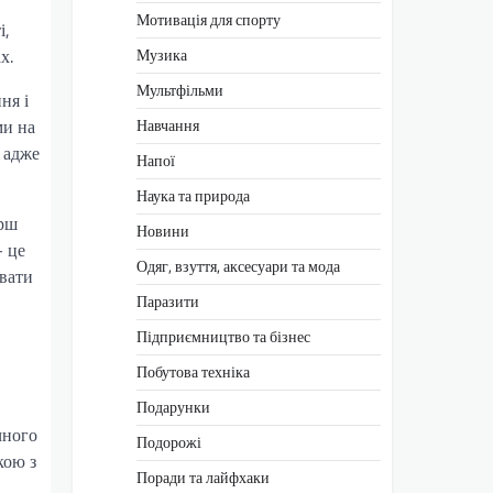
Мотивація для спорту
і,
х.
Музика
Мультфільми
ня і
ми на
Навчання
 адже
Напої
Наука та природа
ерш
Новини
– це
Одяг, взуття, аксесуари та мода
увати
Паразити
Підприємництво та бізнес
Побутова техніка
Подарунки
чного
Подорожі
кою з
Поради та лайфхаки