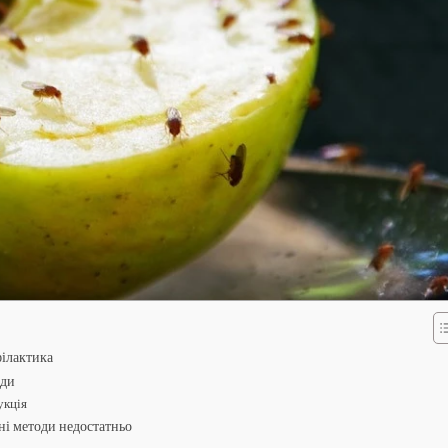
філактика
оди
укція
дні методи недостатньо