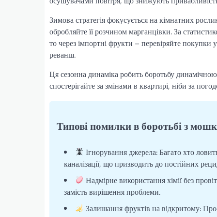
осушувачами повітря, що знижують привабливіст
Зимова стратегія фокусується на кімнатних росли
обробляйте її розчином марганцівки. За статистик
то через імпортні фрукти – перевіряйте покупки 
реванш.
Ця сезонна динаміка робить боротьбу динамічною:
спостерігайте за змінами в квартирі, ніби за погод
Типові помилки в боротьбі з мош
Ігнорування джерела: Багато хто ловить
каналізації, що призводить до постійних реци
Надмірне використання хімії без провіт
замість вирішення проблеми.
Залишання фруктів на відкритому: Прос