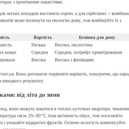
ртирах з хронічними нашестями.
для легких випадків вистачить спрею, а для серйозних – комбінац
мікатів може вплинути на екологію дому, тож комбінуйте їх з
ість
Вартість
Безпека для дому
ашесть
Низька
Висока, екологічна
их комах
Середня
Середня, потребує провітрювання
тривала
Висока
Висока з фахівцями
 unian.ua. Вона допомагає порівняти варіанти, показуючи, що наро
ля швидкого результату.
ками: від літа до зими
лод, вони можуть ховатися в теплих куточках квартири, чекаючи
мпература сягає 25-30°C, їхня активність пікує, тож посилюйте
ми і уникайте відкритих фруктів. Осінню вологість компенсуйте