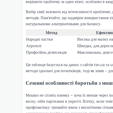
вирішити проблему за один візит, особливо в ква
Вибір хімії залежить від інтенсивності проблеми: 
методів. Пам’ятайте, що надмірне використання хі
натуральними альтернативами для балансу.
Метод
Ефективн
Народні пастки
Висока для малих н
Аерозолі
Швидка, для доросл
Професійна дезінсекція
Максимальна, довго
Ця таблиця базується на даних з сайтів tsn.ua та
методи ідеальні для початківців, тоді як хімія – д
Сезонні особливості боротьби з мош
Мошки не сплять взимку – хоча їх менше через хо
весну, ніби партизани в укритті. Влітку, коли те
профілактику: тримайте вікна з москітними сітка