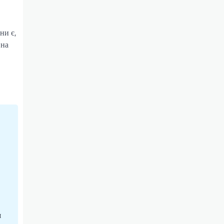
ни є,
 на
я