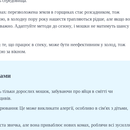
ь середовища.
нах: перезволожена земля в горщиках стає розсадником, тож
ою, в холодну пору року нашестя трапляються рідше, але якщо во
уважно. Адаптуйте методи до сезону, і мошки не матимуть шансу
 те, що працює в спеку, може бути неефективним у холод, тож
ою за вікном.
ками
 тільки дорослих мошок, забуваючи про яйця в смітті чи
дивів.
рювання: Це може викликати алергії, особливо в сім’ях з дітьми,
та звичка, але вона приваблює нових комах, роблячи всі зусилл