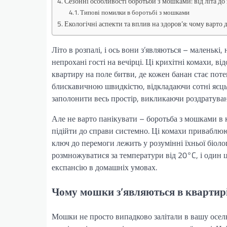
Сезонні особливості боротьби з мошками: від літа до
Типові помилки в боротьбі з мошками
Екологічні аспекти та вплив на здоров’я: чому варто 
Літо в розпалі, і ось вони з’являються – маленьк
непрохані гості на вечірці. Ці крихітні комахи, в
квартиру на поле битви, де кожен банан стає пот
блискавичною швидкістю, відкладаючи сотні яєць у
заполонити весь простір, викликаючи роздратуванн
Але не варто панікувати – боротьба з мошками в 
підійти до справи системно. Ці комахи приваблю
ключ до перемоги лежить у розумінні їхньої біоло
розмножуватися за температури від 20°C, і один
експансію в домашніх умовах.
Чому мошки з’являються в квартир
Мошки не просто випадково залітали в вашу осел