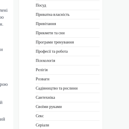
Посуд
лені
Приватна власність
ню
Привітання
н.
Прикмети та сни
Програми тренування
ви
Професії та робота
Психологія
Релігія
Розваги
брою
Садівництво та рослини
Сантехніка
ий
Своїми руками
Секс
вий
Серіали