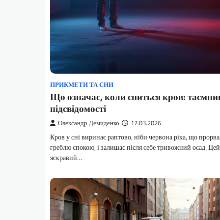
ПРИКМЕТИ ТА СНИ
Що означає, коли сниться кров: таємни
підсвідомості
Олександр Демиденко
17.03.2026
Кров у сні виринає раптово, ніби червона ріка, що прорва
греблю спокою, і залишає після себе тривожний осад. Цей
яскравий…