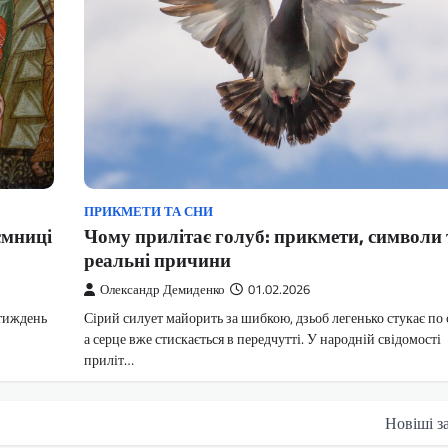
ПРИКМЕТИ ТА СНИ
Чому прилітає голуб: прикмети, символи 
ємниці
реальні причини
Олександр Демиденко
01.02.2026
Сірий силует майорить за шибкою, дзьоб легенько стукає по 
 тиждень
а серце вже стискається в передчутті. У народній свідомості
приліт…
Новіші з