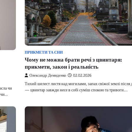
ПРИКМЕТИ ТА СНИ
Чому не можна брати речі з цвинтаря:
прикмети, закон і реальність
Олександр Демиденко
02.02.2026
Тихий шелест листя над могилами, запах свіжої землі після
асла чи
— цвинтар завжди несе в собі суміш спокою та тривоги.…
и чи…