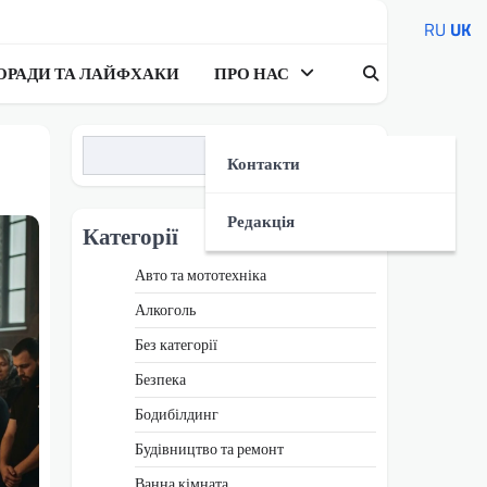
RU
UK
ОРАДИ ТА ЛАЙФХАКИ
ПРО НАС
Пошук
Контакти
Редакція
Категорії
Авто та мототехніка
Алкоголь
Без категорії
Безпека
Бодибілдинг
Будівництво та ремонт
Ванна кімната