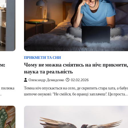
ПРИКМЕТИ ТА СНИ
м:
Чому не можна сміятись на ніч: прикмети
наука та реальність
Олександр Демиденко
02.02.2026
х, пилюка
Темна ніч опускається на село, де скрипить стара хата, а бабу
…
шепоче онукові: “Не смійся, бо вранці заплачеш”. Ця проста…