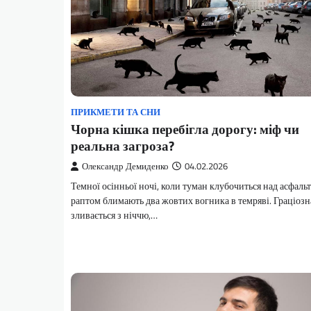
ПРИКМЕТИ ТА СНИ
Чорна кішка перебігла дорогу: міф чи
реальна загроза?
Олександр Демиденко
04.02.2026
Темної осінньої ночі, коли туман клубочиться над асфаль
раптом блимають два жовтих вогника в темряві. Граціозн
зливається з ніччю,…