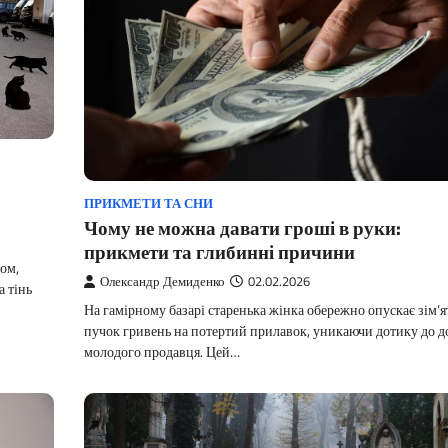
ПРИКМЕТИ ТА СНИ
Чому не можна давати гроші в руки:
прикмети та глибинні причини
том,
Олександр Демиденко
02.02.2026
а тінь
На гамірному базарі старенька жінка обережно опускає зім’
пучок гривень на потертий прилавок, уникаючи дотику до д
молодого продавця. Цей…