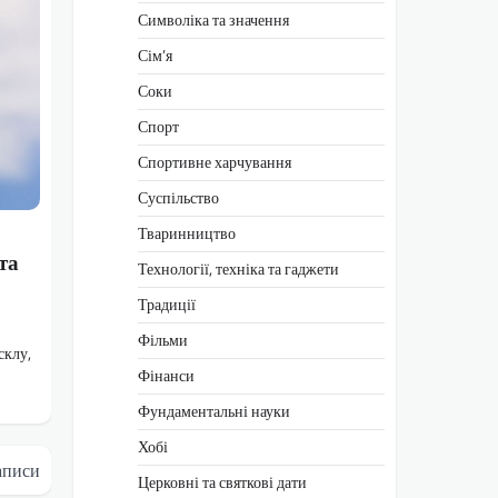
Символіка та значення
Сім’я
Соки
Спорт
Спортивне харчування
Суспільство
Тваринництво
та
Технології, техніка та гаджети
Традиції
Фільми
склу,
Фінанси
Фундаментальні науки
Хобі
аписи
Церковні та святкові дати