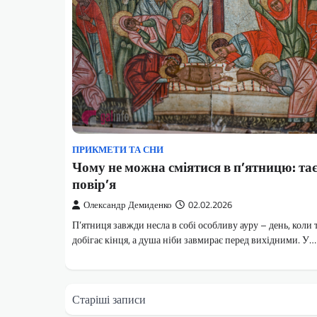
ПРИКМЕТИ ТА СНИ
Чому не можна сміятися в п’ятницю: та
повір’я
Олександр Демиденко
02.02.2026
П’ятниця завжди несла в собі особливу ауру – день, коли
добігає кінця, а душа ніби завмирає перед вихідними. У…
Навігація
Старіші записи
за