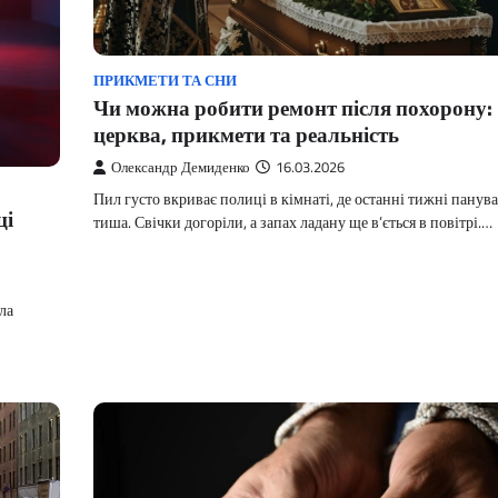
ПРИКМЕТИ ТА СНИ
Чи можна робити ремонт після похорону:
церква, прикмети та реальність
Олександр Демиденко
16.03.2026
Пил густо вкриває полиці в кімнаті, де останні тижні панув
ці
тиша. Свічки догоріли, а запах ладану ще в’ється в повітрі.…
ла