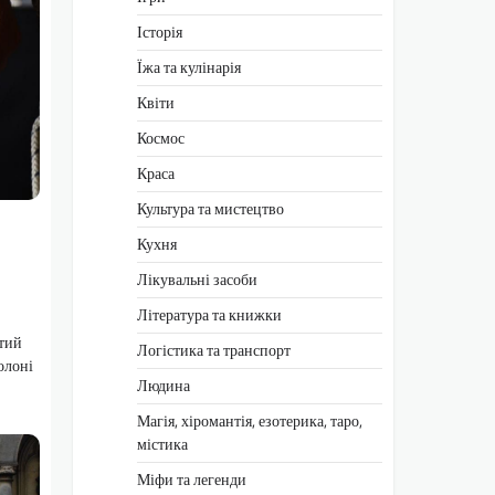
Історія
Їжа та кулінарія
Квіти
Космос
Краса
Культура та мистецтво
Кухня
Лікувальні засоби
Література та книжки
ятий
Логістика та транспорт
олоні
Людина
Магія, хіромантія, езотерика, таро,
містика
Міфи та легенди