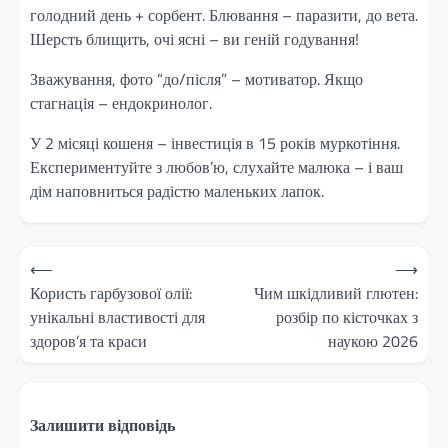
голодний день + сорбент. Блювання – паразити, до вета.
Шерсть блищить, очі ясні – ви геній годування!
Зважування, фото “до/після” – мотиватор. Якщо
стагнація – ендокринолог.
У 2 місяці кошеня – інвестиція в 15 років муркотіння.
Експериментуйте з любов’ю, слухайте малюка – і ваш
дім наповниться радістю маленьких лапок.
Навігація
⟵
⟶
записів
Користь гарбузової олії:
Чим шкідливий глютен:
унікальні властивості для
розбір по кісточках з
здоров’я та краси
наукою 2026
Залишити відповідь