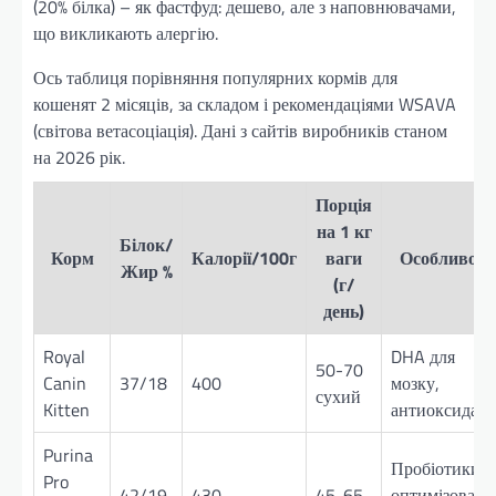
(20% білка) – як фастфуд: дешево, але з наповнювачами,
що викликають алергію.
Ось таблиця порівняння популярних кормів для
кошенят 2 місяців, за складом і рекомендаціями WSAVA
(світова ветасоціація). Дані з сайтів виробників станом
на 2026 рік.
Порція
на 1 кг
Білок/
Корм
Калорії/100г
ваги
Особливост
Жир %
(г/
день)
Royal
DHA для
50-70
Canin
37/18
400
мозку,
сухий
Kitten
антиоксидан
Purina
Пробіотики,
Pro
42/19
430
45-65
оптимізован