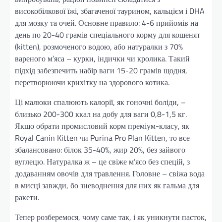
високобілкової їжі, збагаченої таурином, кальцієм і DHA
для мозку та очей. Основне правило: 4-6 прийомів на
день по 20-40 грамів спеціального корму для кошенят
(kitten), розмоченого водою, або натуралки з 70%
вареного м’яса – курки, індички чи кролика. Такий
підхід забезпечить набір ваги 15-20 грамів щодня,
перетворюючи крихітку на здорового котика.
Ці малюки спалюють калорії, як гоночні боліди, –
близько 200-300 ккал на добу для ваги 0,8-1,5 кг.
Якщо обрати промисловий корм преміум-класу, як
Royal Canin Kitten чи Purina Pro Plan Kitten, то все
збалансовано: білок 35-40%, жир 20%, без зайвого
вуглецю. Натуралка ж – це свіже м’ясо без спецій, з
додаванням овочів для травлення. Головне – свіжа вода
в мисці завжди, бо зневоднення для них як гальма для
ракети.
Тепер розберемося, чому саме так, і як уникнути пасток,