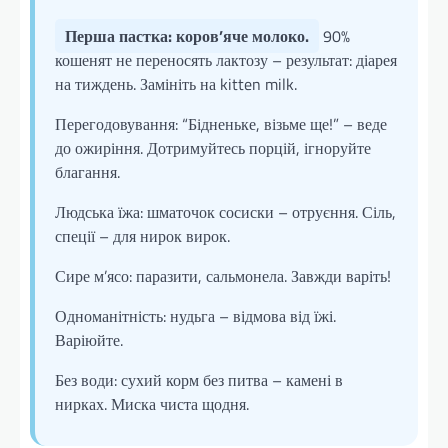
Перша пастка: коров’яче молоко.
90%
кошенят не переносять лактозу – результат: діарея
на тиждень. Замініть на kitten milk.
Перегодовування: “Бідненьке, візьме ще!” – веде
до ожиріння. Дотримуйтесь порцій, ігноруйте
благання.
Людська їжа: шматочок сосиски – отруєння. Сіль,
спеції – для нирок вирок.
Сире м’ясо: паразити, сальмонела. Завжди варіть!
Одноманітність: нудьга – відмова від їжі.
Варіюйте.
Без води: сухий корм без питва – камені в
нирках. Миска чиста щодня.