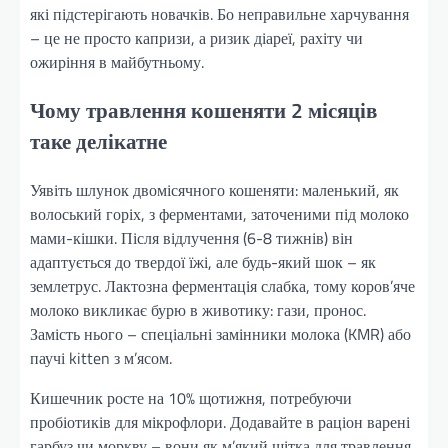
які підстерігають новачків. Бо неправильне харчування
– це не просто капризи, а ризик діареї, рахіту чи
ожиріння в майбутньому.
Чому травлення кошеняти 2 місяців
таке делікатне
Уявіть шлунок двомісячного кошеняти: маленький, як
волоський горіх, з ферментами, заточеними під молоко
мами-кішки. Після відлучення (6-8 тижнів) він
адаптується до твердої їжі, але будь-який шок – як
землетрус. Лактозна ферментація слабка, тому коров’яче
молоко викликає бурю в животику: гази, пронос.
Замість нього – спеціальні замінники молока (KMR) або
паучі kitten з м’ясом.
Кишечник росте на 10% щотижня, потребуючи
пробіотиків для мікрофлори. Додавайте в раціон варені
гарбуз чи моркву – вони як м’який щітка для травлення.