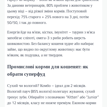
За даними ветеринарів, 80% проблем з животиком у
цьому віці – від різкої зміни кормів. Поступовий
перехід: 75% старого + 25% нового на 3 дні, потім
50/50, і так до повного.
Енергія йде на м’язи, кістки, імунітет – таурин з м’яса
запобігає сліпоті, омега-3 з риби робить шерсть
шовковистою. Без балансу кошеня худне або набирає
зайве, що видно по округлому животику: має бути
м’яким, як подушка, а не твердим.
Промислові корми для кошенят: як
обрати суперфуд
Сухий чи вологий? Комбо – ідеал для 2 місяців.
Вологий пауч (85% вологи) полегшує жування, сухий
тренує зуби. Обирайте з позначкою “Kitten” або “Junior”
до 12 місяців, класу не нижче преміум. Економ-корми