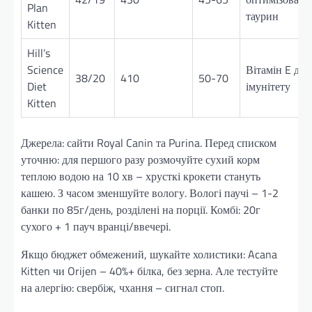
Plan
таурин
Kitten
Hill’s
Science
Вітамін E для
38/20
410
50-70
Diet
імунітету
Kitten
Джерела: сайти Royal Canin та Purina. Перед списком
уточню: для першого разу розмочуйте сухий корм
теплою водою на 10 хв – хрусткі крокети стануть
кашею. З часом зменшуйте вологу. Вологі паучі – 1-2
банки по 85г/день, розділені на порції. Комбі: 20г
сухого + 1 пауч вранці/ввечері.
Якщо бюджет обмежений, шукайте холистики: Acana
Kitten чи Orijen – 40%+ білка, без зерна. Але тестуйте
на алергію: свербіж, чхання – сигнал стоп.