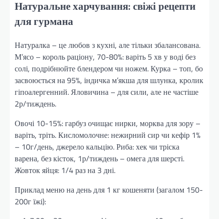
Натуральне харчування: свіжі рецепти
для гурмана
Натуралка – це любов з кухні, але тільки збалансована.
М’ясо – король раціону, 70-80%: варіть 5 хв у воді без
солі, подрібнюйте блендером чи ножем. Курка – топ, бо
засвоюється на 95%, індичка м’якша для шлунка, кролик
гіпоалергенний. Яловичина – для сили, але не частіше
2р/тиждень.
Овочі 10-15%: гарбуз очищає нирки, морква для зору –
варіть, тріть. Кисломолочне: нежирний сир чи кефір 1%
– 10г/день, джерело кальцію. Риба: хек чи тріска
варена, без кісток, 1р/тиждень – омега для шерсті.
Жовток яйця: 1/4 раз на 3 дні.
Приклад меню на день для 1 кг кошеняти (загалом 150-
200г їжі):