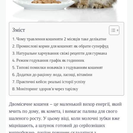
Зміст
Чому травлення кошеняти 2 місяців таке делікатне
Промислові корми для кошенят: як обрати суперфуд
Натуральне харчування: свіжі рецепти для гурмана
Режим годування: графік як годинник
Типові помилки новачків з годуванням кошенят
Додатки до раціону: вода, ласощі, вітаміни
Практичні кейси: реальні історії успіху
Моніторинг здоров’я через тарілку
Двомісячне кошеня – це маленький вихор енергії, який
мчить по дому, як комета, і вимагає палива для свого
шаленого росту. У цьому віці, коли молочні зубки вже
міцнішають, а шлунок готовий до серйозніших
випробувань, раціон повинен складатися з