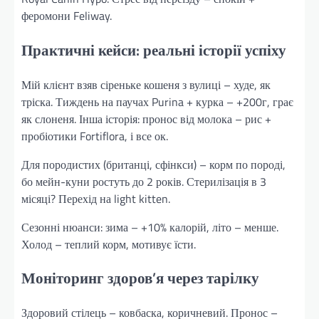
феромони Feliway.
Практичні кейси: реальні історії успіху
Мій клієнт взяв сіреньке кошеня з вулиці – худе, як
тріска. Тиждень на паучах Purina + курка – +200г, грає
як слоненя. Інша історія: пронос від молока – рис +
пробіотики Fortiflora, і все ок.
Для породистих (британці, сфінкси) – корм по породі,
бо мейн-куни ростуть до 2 років. Стерилізація в 3
місяці? Перехід на light kitten.
Сезонні нюанси: зима – +10% калорій, літо – менше.
Холод – теплий корм, мотивує їсти.
Моніторинг здоров’я через тарілку
Здоровий стілець – ковбаска, коричневий. Пронос –