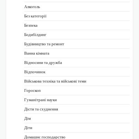
Алкоголь
Без категорії
Безпека
Бодибілдинг
Будівництво та ремонт
Ванна кімната
Відносини та дружба
Відпочинок
Військова техніка та військові теми
Гороскоп
Гуманітрані науки
Дієти та схуднення
Дім
Діти
Домашнє господарство