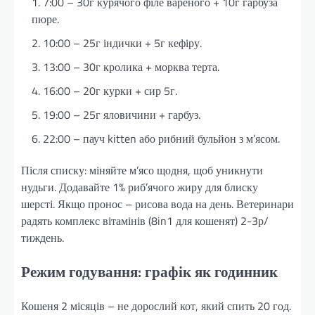
7:00 – 30г курячого філе вареного + 10г гарбуза
пюре.
10:00 – 25г індички + 5г кефіру.
13:00 – 30г кролика + морква терта.
16:00 – 20г курки + сир 5г.
19:00 – 25г яловичини + гарбуз.
22:00 – пауч kitten або рибний бульйон з м’ясом.
Після списку: міняйте м’ясо щодня, щоб уникнути
нудьги. Додавайте 1% риб’ячого жиру для блиску
шерсті. Якщо пронос – рисова вода на день. Ветеринари
радять комплекс вітамінів (8in1 для кошенят) 2-3р/
тиждень.
Режим годування: графік як годинник
Кошеня 2 місяців – не дорослий кот, який спить 20 год.