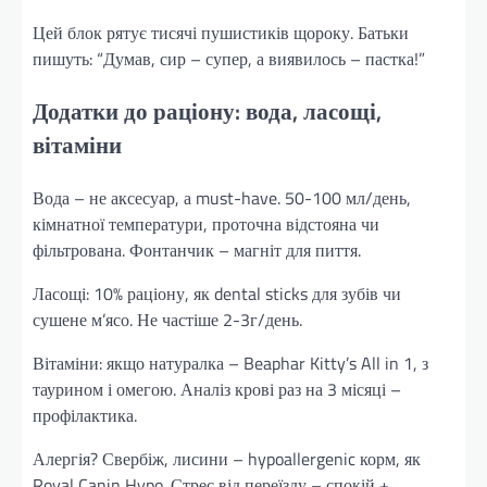
Цей блок рятує тисячі пушистиків щороку. Батьки
пишуть: “Думав, сир – супер, а виявилось – пастка!”
Додатки до раціону: вода, ласощі,
вітаміни
Вода – не аксесуар, а must-have. 50-100 мл/день,
кімнатної температури, проточна відстояна чи
фільтрована. Фонтанчик – магніт для пиття.
Ласощі: 10% раціону, як dental sticks для зубів чи
сушене м’ясо. Не частіше 2-3г/день.
Вітаміни: якщо натуралка – Beaphar Kitty’s All in 1, з
таурином і омегою. Аналіз крові раз на 3 місяці –
профілактика.
Алергія? Свербіж, лисини – hypoallergenic корм, як
Royal Canin Hypo. Стрес від переїзду – спокій +