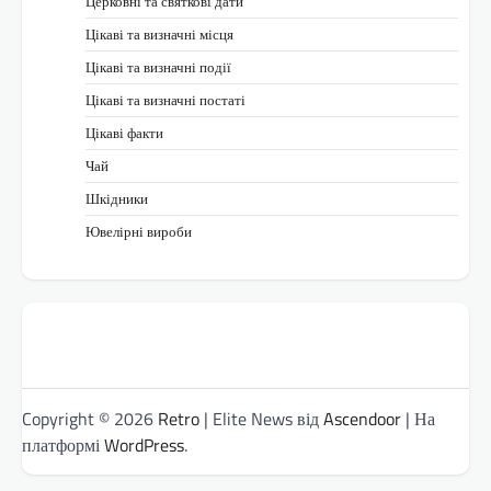
Церковні та святкові дати
Цікаві та визначні місця
Цікаві та визначні події
Цікаві та визначні постаті
Цікаві факти
Чай
Шкідники
Ювелірні вироби
Copyright © 2026
Retro
| Elite News від
Ascendoor
| На
платформі
WordPress
.