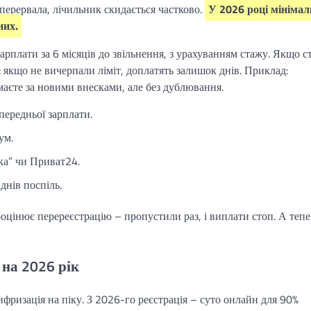
перервала, лічильник скидається частково.
У 2026 році мінімал
них.
зарплати за 6 місяців до звільнення, з урахуванням стажу. Якщо с
 якщо не вичерпали ліміт, доплатять залишок днів. Приклад:
маєте за новими внесками, але без дублювання.
передньої зарплати.
ум.
мка” чи Приват24.
днів поспіль.
ооцінює перереєстрацію – пропустили раз, і виплати стоп. А тепе
 на 2026 рік
фризація на піку. З 2026-го реєстрація – суто онлайн для 90%