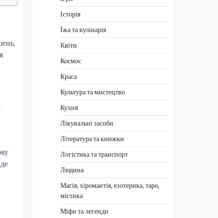
Історія
Їжа та кулінарія
шень,
Квіти
я
Космос
Краса
Культура та мистецтво
Кухня
о
Лікувальні засоби
Література та книжки
ову
Логістика та транспорт
 де
Людина
Магія, хіромантія, езотерика, таро,
містика
Міфи та легенди