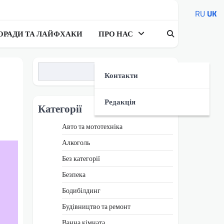
RU
UK
ОРАДИ ТА ЛАЙФХАКИ
ПРО НАС
Пошук
Контакти
Редакція
Категорії
Авто та мототехніка
Алкоголь
Без категорії
Безпека
Бодибілдинг
Будівництво та ремонт
Ванна кімната