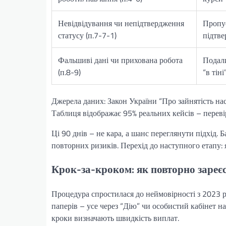
Невідвідування чи непідтвердження
Пропус
статусу (п.7-7-1)
підтв
Фальшиві дані чи прихована робота
Подали
(п.8-9)
“в тіні
Джерела даних: Закон України “Про зайнятість нас
Таблиця відображає 95% реальних кейсів – переві
Ці 90 днів – не кара, а шанс переглянути підхід. 
повторних ризиків. Перехід до наступного етапу: 
Крок-за-кроком: як повторно зареєс
Процедура спростилася до неймовірності з 2023 р
паперів – усе через “Дію” чи особистий кабінет на
кроки визначають швидкість виплат.