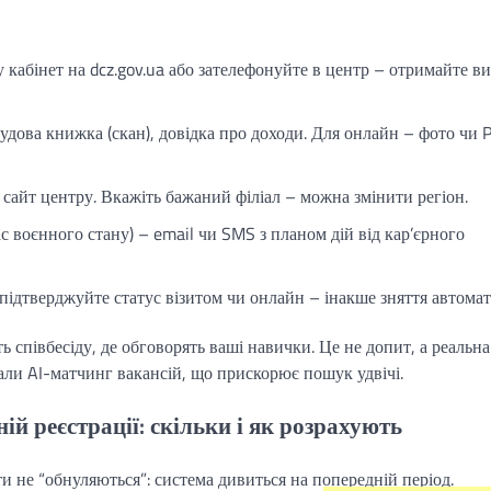
у кабінет на dcz.gov.ua або зателефонуйте в центр – отримайте ви
удова книжка (скан), довідка про доходи. Для онлайн – фото чи 
и сайт центру. Вкажіть бажаний філіал – можна змінити регіон.
ас воєнного стану) – email чи SMS з планом дій від кар’єрного
підтверджуйте статус візитом чи онлайн – інакше зняття автомат
ь співбесіду, де обговорять ваші навички. Це не допит, а реальна
дали AI-матчинг вакансій, що прискорює пошук удвічі.
ій реєстрації: скільки і як розрахують
и не “обнуляються”: система дивиться на попередній період.