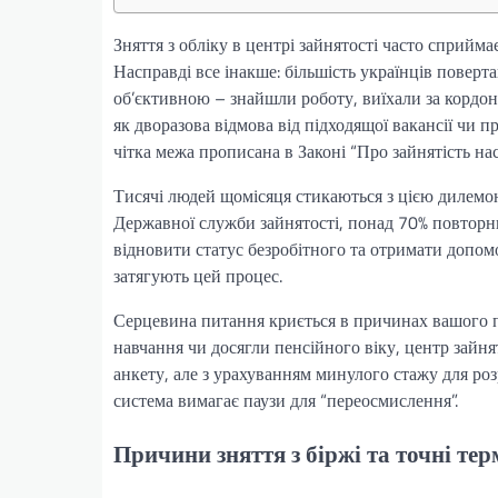
Зняття з обліку в центрі зайнятості часто сприйма
Насправді все інакше: більшість українців поверт
об’єктивною – знайшли роботу, виїхали за кордо
як дворазова відмова від підходящої вакансії чи 
чітка межа прописана в Законі “Про зайнятість насе
Тисячі людей щомісяця стикаються з цією дилемою
Державної служби зайнятості, понад 70% повторн
відновити статус безробітного та отримати допомо
затягують цей процес.
Серцевина питання криється в причинах вашого 
навчання чи досягли пенсійного віку, центр зайня
анкету, але з урахуванням минулого стажу для роз
система вимагає паузи для “переосмислення”.
Причини зняття з біржі та точні тер