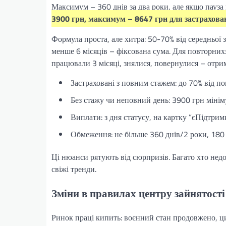
Максимум – 360 днів за два роки, але якщо пауза 
3900 грн, максимум – 8647 грн для застрахова
Формула проста, але хитра: 50-70% від середньої 
менше 6 місяців – фіксована сума. Для повторних:
працювали 3 місяці, знялися, повернулися – отри
Застраховані з повним стажем: до 70% від по
Без стажу чи неповний день: 3900 грн мінім
Виплати: з дня статусу, на картку “єПідтри
Обмеження: не більше 360 днів/2 роки, 180 
Ці нюанси рятують від сюрпризів. Багато хто нед
свіжі тренди.
Зміни в правилах центру зайнятості
Ринок праці кипить: воєнний стан продовжено, ци