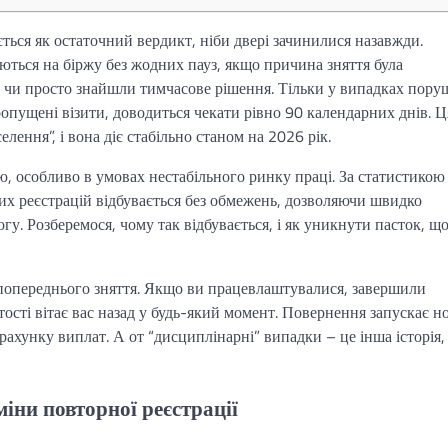
ється як остаточний вердикт, ніби двері зачинилися назавжди.
аються на біржу без жодних пауз, якщо причина зняття була
н чи просто знайшли тимчасове рішення. Тільки у випадках пору
пропущені візити, доводиться чекати рівно 90 календарних днів. Ц
лення”, і вона діє стабільно станом на 2026 рік.
, особливо в умовах нестабільного ринку праці. За статистикою
их реєстрацій відбувається без обмежень, дозволяючи швидко
гу. Розберемося, чому так відбувається, і як уникнути пасток, щ
попереднього зняття. Якщо ви працевлаштувалися, завершили
тості вітає вас назад у будь-який момент. Повернення запускає н
рахунку виплат. А от “дисциплінарні” випадки – це інша історія,
міни повторної реєстрації