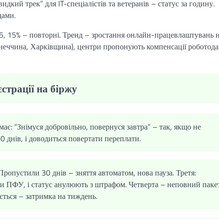
идкий трек” для IT-спеціалістів та ветеранів – статус за годину.
дами.
25, 15% – повторні. Тренд – зростання онлайн-працевлаштувань 
Донеччина, Харківщина), центри пропонують компенсації роботод
страції на біржу
ає: “Знімуся добровільно, повернуся завтра” – так, якщо не
0 днів, і доводиться повертати переплати.
ропустили 30 днів – зняття автоматом, нова пауза. Третя:
ри ПФУ, і статус анулюють з штрафом. Четверта – неповний паке
ється – затримка на тиждень.