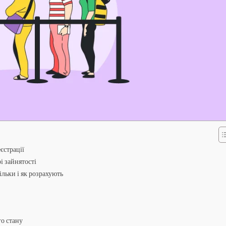
єстрації
і зайнятості
ільки і як розрахують
го стану