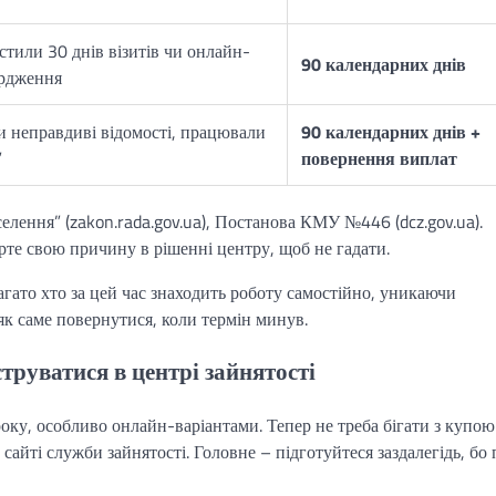
тили 30 днів візитів чи онлайн-
90 календарних днів
ердження
 неправдиві відомості, працювали
90 календарних днів +
”
повернення виплат
елення” (zakon.rada.gov.ua), Постанова КМУ №446 (dcz.gov.ua).
рте свою причину в рішенні центру, щоб не гадати.
Багато хто за цей час знаходить роботу самостійно, уникаючи
як саме повернутися, коли термін минув.
труватися в центрі зайнятості
оку, особливо онлайн-варіантами. Тепер не треба бігати з купою
 сайті служби зайнятості. Головне – підготуйтеся заздалегідь, бо