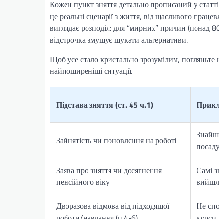
Кожен пункт зняття детально прописаний у статті
це реальні сценарії з життя, від щасливого прац
виглядає розподіл: для “мирних” причин (понад 8
відстрочка змушує шукати альтернативи.
Щоб усе стало кристально зрозумілим, погляньте 
найпоширеніші ситуації.
Підстава зняття (ст. 45 ч.1)
Прикл
Знайшл
Зайнятість чи поновлення на роботі
посаду
Заява про зняття чи досягнення
Самі з
пенсійного віку
вийшл
Дворазова відмова від підходящої
Не спо
роботи/навчання (п.4-6)
курси