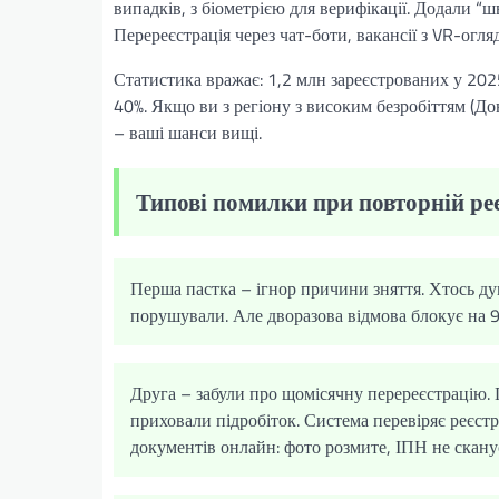
випадків, з біометрією для верифікації. Додали “шв
Перереєстрація через чат-боти, вакансії з VR-огля
Статистика вражає: 1,2 млн зареєстрованих у 20
40%. Якщо ви з регіону з високим безробіттям (
– ваші шанси вищі.
Типові помилки при повторній реє
Перша пастка – ігнор причини зняття. Хтось дум
порушували. Але дворазова відмова блокує на 9
Друга – забули про щомісячну перереєстрацію. П
приховали підробіток. Система перевіряє реєст
документів онлайн: фото розмите, ІПН не скану