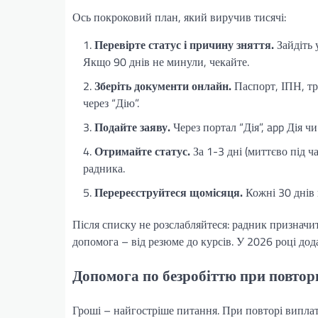
Ось покроковий план, який виручив тисячі:
Перевірте статус і причину зняття.
Зайдіть 
Якщо 90 днів не минули, чекайте.
Зберіть документи онлайн.
Паспорт, ІПН, тр
через “Дію”.
Подайте заяву.
Через портал “Дія”, app Дія ч
Отримайте статус.
За 1-3 дні (миттєво під ч
радника.
Перереєструйтеся щомісяця.
Кожні 30 днів 
Після списку не розслабляйтеся: радник призначит
допомога – від резюме до курсів. У 2026 році до
Допомога по безробіттю при повторн
Гроші – найгостріше питання. При повторі виплат