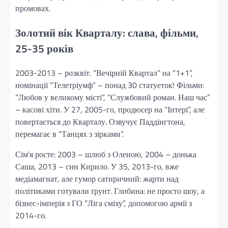
промовах.
Золотий вік Кварталу: слава, фільми,
25-35 років
2003-2013 – розквіт. “Вечірній Квартал” на “1+1”,
номінації “Телетріумф” – понад 30 статуеток! Фільми:
“Любов у великому місті”, “Службовий роман. Наш час”
– касові хіти. У 27, 2005-го, продюсер на “Інтері”, але
повертається до Кварталу. Озвучує Паддінгтона,
перемагає в “Танцях з зірками”.
Сім’я росте: 2003 – шлюб з Оленою, 2004 – донька
Саша, 2013 – син Кирило. У 35, 2013-го, вже
медіамагнат, але гумор сатиричний: жарти над
політиками готували ґрунт. Глибина: не просто шоу, а
бізнес-імперія з ГО “Ліга сміху”, допомогою армії з
2014-го.