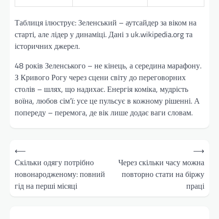
Таблиця ілюструє: Зеленський – аутсайдер за віком на
старті, але лідер у динаміці. Дані з uk.wikipedia.org та
історичних джерел.
48 років Зеленського – не кінець, а середина марафону.
З Кривого Рогу через сцени світу до переговорних
столів – шлях, що надихає. Енергія коміка, мудрість
воїна, любов сім’ї: усе це пульсує в кожному рішенні. А
попереду – перемога, де вік лише додає ваги словам.
Навігація
⟵
⟶
записів
Скільки одягу потрібно
Через скільки часу можна
новонародженому: повний
повторно стати на біржу
гід на перші місяці
праці