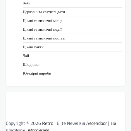
Хобі
Церковні та святкові дати
Цікаві та визначні місця
Цікаві та визначні події
Цікаві та визначні постаті
Цікаві факти
Чай
Шкідники
Ювелірні вироби
Copyright © 2026
Retro
| Elite News від
Ascendoor
| На
платформі
WordPress
.