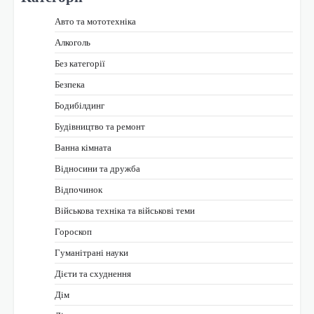
Авто та мототехніка
Алкоголь
Без категорії
Безпека
Бодибілдинг
Будівництво та ремонт
Ванна кімната
Відносини та дружба
Відпочинок
Військова техніка та військові теми
Гороскоп
Гуманітрані науки
Дієти та схуднення
Дім