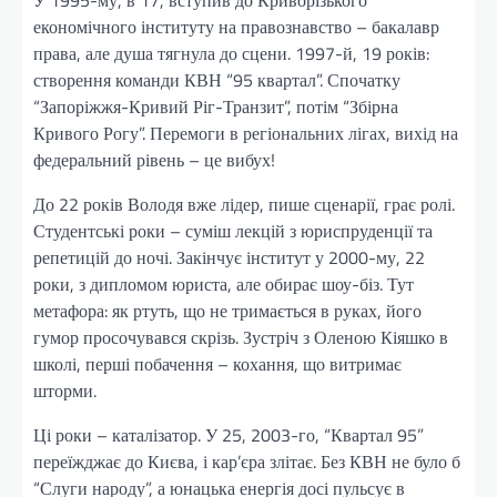
економічного інституту на правознавство – бакалавр
права, але душа тягнула до сцени. 1997-й, 19 років:
створення команди КВН “95 квартал”. Спочатку
“Запоріжжя-Кривий Ріг-Транзит”, потім “Збірна
Кривого Рогу”. Перемоги в регіональних лігах, вихід на
федеральний рівень – це вибух!
До 22 років Володя вже лідер, пише сценарії, грає ролі.
Студентські роки – суміш лекцій з юриспруденції та
репетицій до ночі. Закінчує інститут у 2000-му, 22
роки, з дипломом юриста, але обирає шоу-біз. Тут
метафора: як ртуть, що не тримається в руках, його
гумор просочувався скрізь. Зустріч з Оленою Кіяшко в
школі, перші побачення – кохання, що витримає
шторми.
Ці роки – каталізатор. У 25, 2003-го, “Квартал 95”
переїжджає до Києва, і кар’єра злітає. Без КВН не було б
“Слуги народу”, а юнацька енергія досі пульсує в