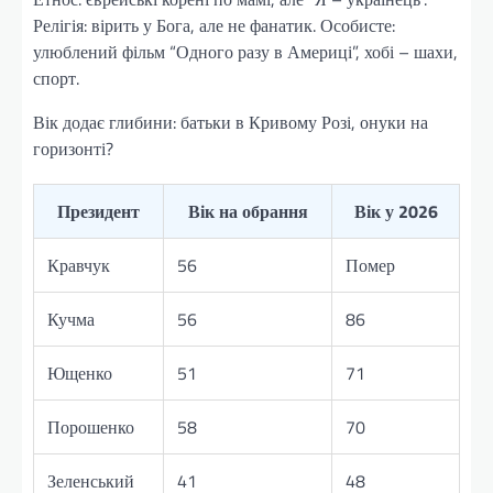
Релігія: вірить у Бога, але не фанатик. Особисте:
улюблений фільм “Одного разу в Америці”, хобі – шахи,
спорт.
Вік додає глибини: батьки в Кривому Розі, онуки на
горизонті?
Президент
Вік на обрання
Вік у 2026
Кравчук
56
Помер
Кучма
56
86
Ющенко
51
71
Порошенко
58
70
Зеленський
41
48