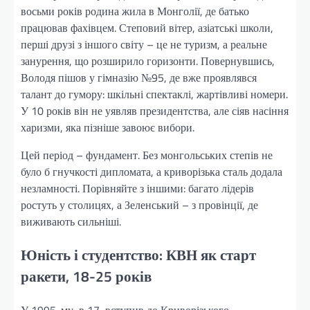
восьми років родина жила в Монголії, де батько
працював фахівцем. Степовий вітер, азіатські школи,
перші друзі з іншого світу – це не туризм, а реальне
занурення, що розширило горизонти. Повернувшись,
Володя пішов у гімназію №95, де вже проявлявся
талант до гумору: шкільні спектаклі, жартівливі номери.
У 10 років він не уявляв президентства, але сіяв насіння
харизми, яка пізніше завоює вибори.
Цей період – фундамент. Без монгольських степів не
було б гнучкості дипломата, а криворізька сталь додала
незламності. Порівняйте з іншими: багато лідерів
ростуть у столицях, а Зеленський – з провінції, де
виживають сильніші.
Юність і студентство: КВН як старт
ракети, 18-25 років
У 1995-му, в 17, вступив до Криворізького