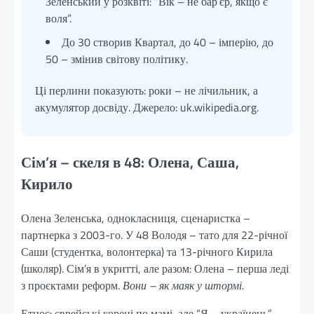
Зеленський у розквіті: “Вік – не бар’єр, якщо є
воля”.
До 30 створив Квартал, до 40 – імперію, до
50 – змінив світову політику.
Ці перлини показують: роки – не лічильник, а
акумулятор досвіду. Джерело: uk.wikipedia.org.
Сім’я – скеля в 48: Олена, Саша,
Кирило
Олена Зеленська, однокласниця, сценаристка –
партнерка з 2003-го. У 48 Володя – тато для 22-річної
Саши (студентка, волонтерка) та 13-річного Кирила
(школяр). Сім’я в укритті, але разом: Олена – перша леді
з проєктами реформ.
Вони – як маяк у штормі.
Етнос: єврейські корені по мамі, але “Я – українець”.