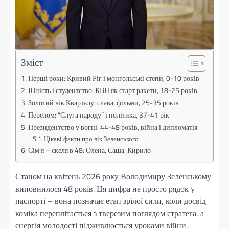
Зміст
Перші роки: Кривий Ріг і монгольські степи, 0-10 років
Юність і студентство: КВН як старт ракети, 18-25 років
Золотий вік Кварталу: слава, фільми, 25-35 років
Перелом: “Слуга народу” і політика, 37-41 рік
Президентство у вогні: 44-48 років, війна і дипломатія
Цікаві факти про вік Зеленського
Сім’я – скеля в 48: Олена, Саша, Кирило
Станом на квітень 2026 року Володимиру Зеленському
виповнилося 48 років. Ця цифра не просто рядок у
паспорті – вона позначає етап зрілої сили, коли досвід
коміка переплітається з тверезим поглядом стратега, а
енергія молодості підживлюється уроками війни.