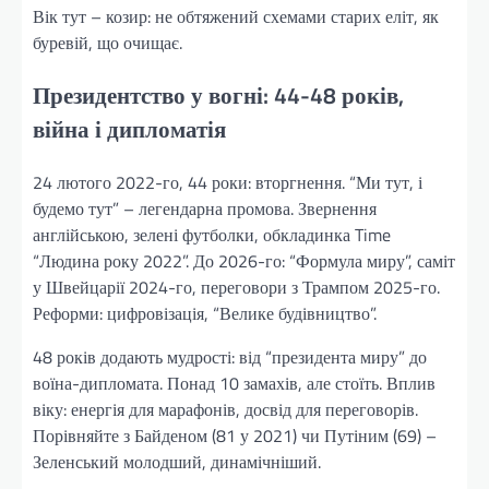
Вік тут – козир: не обтяжений схемами старих еліт, як
буревій, що очищає.
Президентство у вогні: 44-48 років,
війна і дипломатія
24 лютого 2022-го, 44 роки: вторгнення. “Ми тут, і
будемо тут” – легендарна промова. Звернення
англійською, зелені футболки, обкладинка Time
“Людина року 2022”. До 2026-го: “Формула миру”, саміт
у Швейцарії 2024-го, переговори з Трампом 2025-го.
Реформи: цифровізація, “Велике будівництво”.
48 років додають мудрості: від “президента миру” до
воїна-дипломата. Понад 10 замахів, але стоїть. Вплив
віку: енергія для марафонів, досвід для переговорів.
Порівняйте з Байденом (81 у 2021) чи Путіним (69) –
Зеленський молодший, динамічніший.