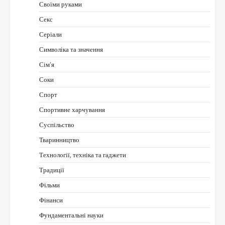
Своїми руками
Секс
Серіали
Символіка та значення
Сім’я
Соки
Спорт
Спортивне харчування
Суспільство
Тваринництво
Технології, техніка та гаджети
Традиції
Фільми
Фінанси
Фундаментальні науки