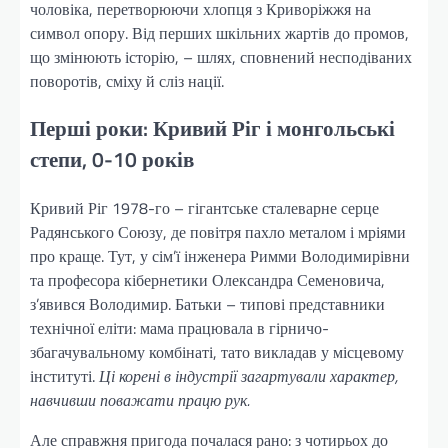
чоловіка, перетворюючи хлопця з Криворіжжя на
символ опору. Від перших шкільних жартів до промов,
що змінюють історію, – шлях, сповнений несподіваних
поворотів, сміху й сліз нації.
Перші роки: Кривий Ріг і монгольські
степи, 0-10 років
Кривий Ріг 1978-го – гігантське сталеварне серце
Радянського Союзу, де повітря пахло металом і мріями
про краще. Тут, у сім’ї інженера Римми Володимирівни
та професора кібернетики Олександра Семеновича,
з’явився Володимир. Батьки – типові представники
технічної еліти: мама працювала в гірничо-
збагачувальному комбінаті, тато викладав у місцевому
інституті.
Ці корені в індустрії загартували характер,
навчивши поважати працю рук.
Але справжня пригода почалася рано: з чотирьох до