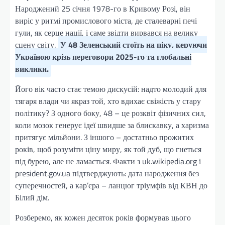
Народжений 25 січня 1978-го в Кривому Розі, він
виріс у ритмі промислового міста, де сталеварні печі
гули, як серце нації, і саме звідти вирвався на велику
сцену світу.
У 48 Зеленський стоїть на піку, керуючи
Україною крізь переговори 2025-го та глобальні
виклики.
Його вік часто стає темою дискусій: надто молодий для
тягаря влади чи якраз той, хто вдихає свіжість у стару
політику? З одного боку, 48 – це розквіт фізичних сил,
коли мозок генерує ідеї швидше за блискавку, а харизма
притягує мільйони. З іншого – достатньо прожитих
років, щоб розуміти ціну миру, як той дуб, що гнеться
під бурею, але не ламається. Факти з uk.wikipedia.org і
president.gov.ua підтверджують: дата народження без
суперечностей, а кар’єра – ланцюг тріумфів від КВН до
Білий дім.
Розберемо, як кожен десяток років формував цього