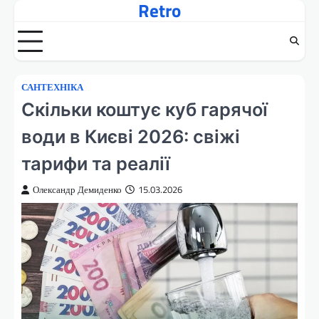
Retro
Перейти
до
вмісту
САНТЕХНІКА
Скільки коштує куб гарячої
води в Києві 2026: свіжі
тарифи та реалії
Олександр Демиденко
15.03.2026