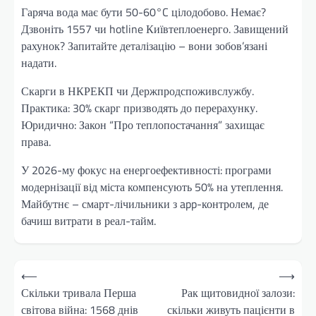
Гаряча вода має бути 50-60°C цілодобово. Немає?
Дзвоніть 1557 чи hotline Київтеплоенерго. Завищений
рахунок? Запитайте деталізацію – вони зобов’язані
надати.
Скарги в НКРЕКП чи Держпродспоживслужбу.
Практика: 30% скарг призводять до перерахунку.
Юридично: Закон “Про теплопостачання” захищає
права.
У 2026-му фокус на енергоефективності: програми
модернізації від міста компенсують 50% на утеплення.
Майбутнє – смарт-лічильники з app-контролем, де
бачиш витрати в реал-тайм.
Навігація
⟵
⟶
записів
Скільки тривала Перша
Рак щитовидної залози:
світова війна: 1568 днів
скільки живуть пацієнти в