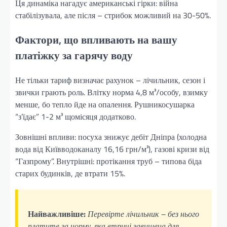
Ця динаміка нагадує американські гірки: війна
стабілізувала, але після – стрибок можливий на 30-50%.
Фактори, що впливають на вашу
платіжку за гарячу воду
Не тільки тариф визначає рахунок – лічильник, сезон і
звички грають роль. Влітку норма 4,8 м³/особу, взимку
менше, бо тепло йде на опалення. Рушникосушарка
“з’їдає” 1-2 м³ щомісяця додатково.
Зовнішні впливи: посуха знижує дебіт Дніпра (холодна
вода від Київводоканалу 16,16 грн/м³), газові кризи від
“Газпрому”. Внутрішні: протікання труб – типова біда
старих будинків, де втрати 15%.
Найважливіше:
Перевірте лічильник – без нього
платите за норму, яка втричі завищена для