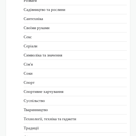
Розваги
Садівництво та рослини
Сантехніка
Своїми руками
Секс
Серіали
Символіка та значення
Сім’я
Соки
Спорт
Спортивне харчування
Суспільство
Тваринництво
Технології, техніка та гаджети
Традиції