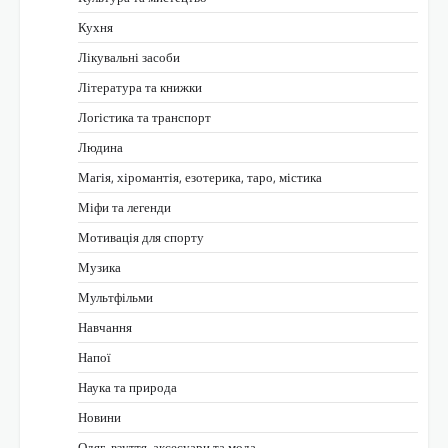
Кухня
Лікувальні засоби
Література та книжки
Логістика та транспорт
Людина
Магія, хіромантія, езотерика, таро, містика
Міфи та легенди
Мотивація для спорту
Музика
Мультфільми
Навчання
Напої
Наука та природа
Новини
Одяг, взуття, аксесуари та мода