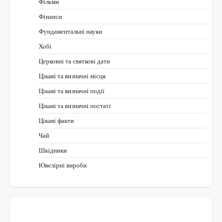
Фільми
Фінанси
Фундаментальні науки
Хобі
Церковні та святкові дати
Цікаві та визначні місця
Цікаві та визначні події
Цікаві та визначні постаті
Цікаві факти
Чай
Шкідники
Ювелірні вироби