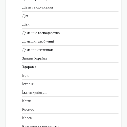
Дієти та схуднення
Дім
Діти
Домашнє господарство
Домашні улюбленці
Домашній затишок
Закони України
Здоров'я
Ігри
Історія
Їжа та кулінарія
Квіти
Космос
Краса
Культура та мистецтво