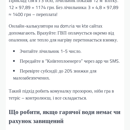
Приклад: сім’я з 3 осіб, лічильник показав 12 м³ влітку.
12 × 97,89 = 1174 грн. Без лічильника: 3 × 4,8 × 97,89
≈ 1400 грн – переплата!
Онлайн-калькулятори на dom.ria чи kte сайтах
допомагають. Врахуйте: ГВП оплачується окремо від
опалення, але тепло для нагріву перетинається взимку.
Зчитайте лічильник 1-5 число.
Передайте в “Київтеплоенерго” через app чи SMS.
Перевірте субсидії: до 20% знижки для
малозабезпечених.
Такий підхід робить комуналку прозорою, ніби гра в
тетріс – контролюєш, і все складається.
Що робити, якщо гарячої води немає чи
рахунок завищений