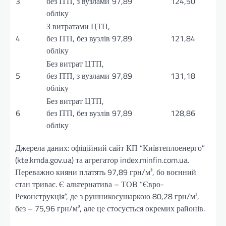
3
без ІТП, з вузлами
97,89
124,50
обліку
З витратами ЦТП,
4
без ІТП, без вузлів
97,89
121,84
обліку
Без витрат ЦТП,
5
без ІТП, з вузлами
97,89
131,18
обліку
Без витрат ЦТП,
6
без ІТП, без вузлів
97,89
128,86
обліку
Джерела даних: офіційний сайт КП “Київтеплоенерго”
(kte.kmda.gov.ua) та агрегатор index.minfin.com.ua.
Переважно кияни платять 97,89 грн/м³, бо воєнний
стан триває. Є альтернатива – ТОВ “Євро-
Реконструкція”, де з рушникосушаркою 80,28 грн/м³,
без – 75,96 грн/м³, але це стосується окремих районів.