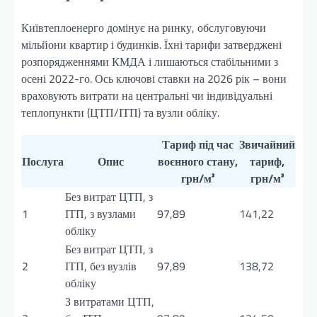
Київтеплоенерго домінує на ринку, обслуговуючи
мільйони квартир і будинків. Їхні тарифи затверджені
розпорядженнями КМДА і лишаються стабільними з
осені 2022-го. Ось ключові ставки на 2026 рік – вони
враховують витрати на центральні чи індивідуальні
теплопункти (ЦТП/ІТП) та вузли обліку.
Тариф під час
Звичайний
Послуга
Опис
воєнного стану,
тариф,
грн/м³
грн/м³
Без витрат ЦТП, з
1
ІТП, з вузлами
97,89
141,22
обліку
Без витрат ЦТП, з
2
ІТП, без вузлів
97,89
138,72
обліку
З витратами ЦТП,