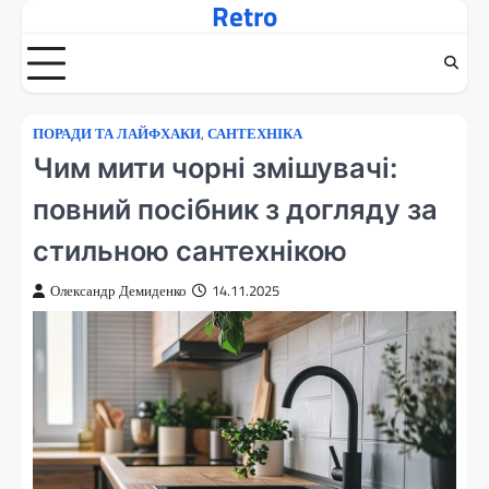
Retro
Перейти
до
вмісту
ПОРАДИ ТА ЛАЙФХАКИ
,
САНТЕХНІКА
Чим мити чорні змішувачі:
повний посібник з догляду за
стильною сантехнікою
Олександр Демиденко
14.11.2025