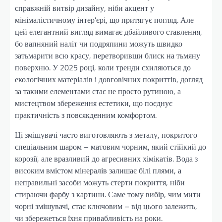
справжній витвір дизайну, ніби акцент у
мінімалістичному інтер’єрі, що притягує погляд. Але
цей елегантний вигляд вимагає дбайливого ставлення,
бо вапняний наліт чи подряпини можуть швидко
затьмарити всю красу, перетворивши блиск на тьмяну
поверхню. У 2025 році, коли тренди схиляються до
екологічних матеріалів і довговічних покриттів, догляд
за такими елементами стає не просто рутиною, а
мистецтвом збереження естетики, що поєднує
практичність з повсякденним комфортом.
Ці змішувачі часто виготовляють з металу, покритого
спеціальним шаром – матовим чорним, який стійкий до
корозії, але вразливий до агресивних хімікатів. Вода з
високим вмістом мінералів залишає білі плями, а
неправильні засоби можуть стерти покриття, ніби
стираючи фарбу з картини. Саме тому вибір, чим мити
чорні змішувачі, стає ключовим – від цього залежить,
чи збережеться їхня привабливість на роки.