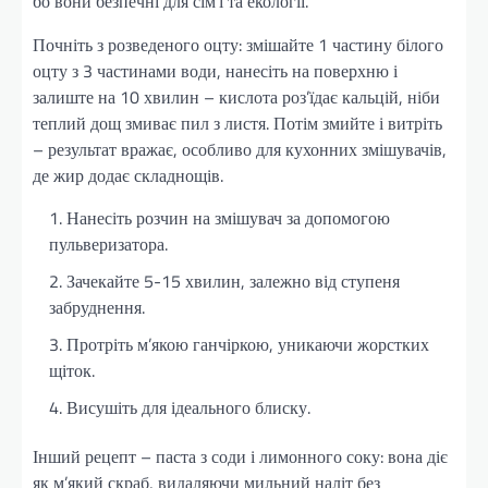
бо вони безпечні для сім’ї та екології.
Почніть з розведеного оцту: змішайте 1 частину білого
оцту з 3 частинами води, нанесіть на поверхню і
залиште на 10 хвилин – кислота роз’їдає кальцій, ніби
теплий дощ змиває пил з листя. Потім змийте і витріть
– результат вражає, особливо для кухонних змішувачів,
де жир додає складнощів.
Нанесіть розчин на змішувач за допомогою
пульверизатора.
Зачекайте 5-15 хвилин, залежно від ступеня
забруднення.
Протріть м’якою ганчіркою, уникаючи жорстких
щіток.
Висушіть для ідеального блиску.
Інший рецепт – паста з соди і лимонного соку: вона діє
як м’який скраб, видаляючи мильний наліт без