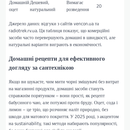
Домашній
Дешевий,
Вимагає
20
оцет
натуральний
розведення
Джерело даних: відгуки з сайтів vencon.ua та
radiotrek.rv.ua. Ця таблиця показує, що комерційні
засоби часто перевершують домашні в швидкості, але
натуральні варіанти виграють в економічності.
Домашні рецепти для ефективного
догляду за сантехнікою
Якщо ви шукаєте, чим мити чорні змішувачі без витрат
на магазинні продукти, домашні засоби стануть
справжнім порятунком – вони прості, як рецепт
бабусиного чаю, але потужні проти бруду. Оцет, сода і
лимон – це тріо, що розчиняє наліт природно, без
шкоди для матового покриття. У 2025 році, з акцентом
на sustainability, такі методи набирають популярності,