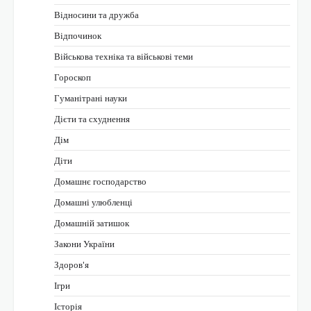
Відносини та дружба
Відпочинок
Військова техніка та військові теми
Гороскоп
Гуманітрані науки
Дієти та схуднення
Дім
Діти
Домашнє господарство
Домашні улюбленці
Домашній затишок
Закони України
Здоров'я
Ігри
Історія