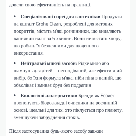
довели свою ефективність на практиці.
Спеціалізовані спреї для сантехніки:
Продукти
на кшталт Grohe Clean, розроблені для матових
покриттів, містять м’які розчинники, що видаляють
вапняний наліт за 5 хвилин. Вони не містять хлору,
що робить їх безпечними для щоденного
використання.
Нейтральні миючі засоби:
Рідке мило або
шампунь для дітей – несподіваний, але ефективний
вибір, бо їхня формула м’яка, ніби піна в ванній, що
обволікає і змиває бруд без подряпин.
Екологічні альтернативи:
Бренди як Ecover
пропонують біорозкладні очисники на рослинній
основі, ідеальні для тих, хто піклується про планету,
зменшуючи забруднення стоків.
Після застосування будь-якого засобу завжди