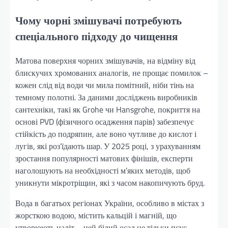
Чому чорні змішувачі потребують
спеціального підходу до чищення
Матова поверхня чорних змішувачів, на відміну від
блискучих хромованих аналогів, не прощає помилок –
кожен слід від води чи мила помітний, ніби тінь на
темному полотні. За даними досліджень виробників
сантехніки, такі як Grohe чи Hansgrohe, покриття на
основі PVD (фізичного осадження парів) забезпечує
стійкість до подряпин, але воно чутливе до кислот і
лугів, які роз’їдають шар. У 2025 році, з урахуванням
зростання популярності матових фінішів, експерти
наголошують на необхідності м’яких методів, щоб
уникнути мікротріщин, які з часом накопичують бруд.
Вода в багатьох регіонах України, особливо в містах з
жорсткою водою, містить кальцій і магній, що
утворюють наліт – цей білий осад не тільки псує