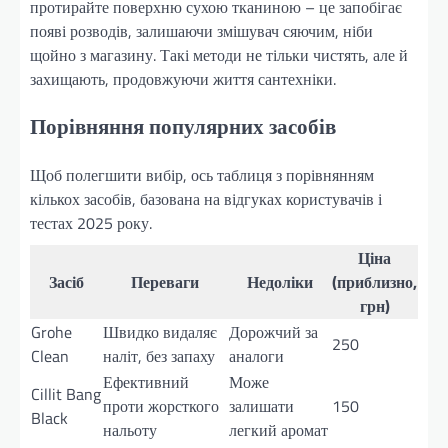
протирайте поверхню сухою тканиною – це запобігає
появі розводів, залишаючи змішувач сяючим, ніби
щойно з магазину. Такі методи не тільки чистять, але й
захищають, продовжуючи життя сантехніки.
Порівняння популярних засобів
Щоб полегшити вибір, ось таблиця з порівнянням
кількох засобів, базована на відгуках користувачів і
тестах 2025 року.
Ціна
Засіб
Переваги
Недоліки
(приблизно,
грн)
Grohe
Швидко видаляє
Дорожчий за
250
Clean
наліт, без запаху
аналоги
Ефективний
Може
Cillit Bang
проти жорсткого
залишати
150
Black
нальоту
легкий аромат