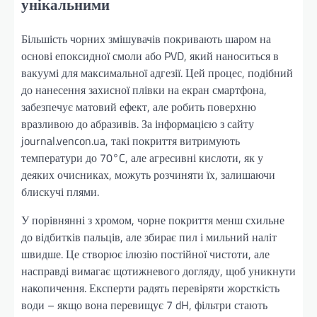
унікальними
Більшість чорних змішувачів покривають шаром на
основі епоксидної смоли або PVD, який наноситься в
вакуумі для максимальної адгезії. Цей процес, подібний
до нанесення захисної плівки на екран смартфона,
забезпечує матовий ефект, але робить поверхню
вразливою до абразивів. За інформацією з сайту
journal.vencon.ua, такі покриття витримують
температури до 70°C, але агресивні кислоти, як у
деяких очисниках, можуть розчиняти їх, залишаючи
блискучі плями.
У порівнянні з хромом, чорне покриття менш схильне
до відбитків пальців, але збирає пил і мильний наліт
швидше. Це створює ілюзію постійної чистоти, але
насправді вимагає щотижневого догляду, щоб уникнути
накопичення. Експерти радять перевіряти жорсткість
води – якщо вона перевищує 7 dH, фільтри стають