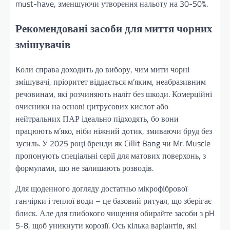
must-have, зменшуючи утворення нальоту на 30-50%.
Рекомендовані засоби для миття чорних
змішувачів
Коли справа доходить до вибору, чим мити чорні
змішувачі, пріоритет віддається м’яким, неабразивним
речовинам, які розчиняють наліт без шкоди. Комерційні
очисники на основі цитрусових кислот або
нейтральних ПАР ідеально підходять, бо вони
працюють м’яко, ніби ніжний дотик, змиваючи бруд без
зусиль. У 2025 році бренди як Cillit Bang чи Mr. Muscle
пропонують спеціальні серії для матових поверхонь, з
формулами, що не залишають розводів.
Для щоденного догляду достатньо мікрофібрової
ганчірки і теплої води – це базовий ритуал, що зберігає
блиск. Але для глибокого чищення обирайте засоби з pH
5-8, щоб уникнути корозії. Ось кілька варіантів, які