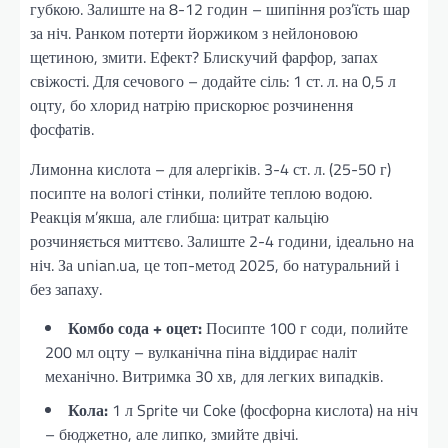
губкою. Залиште на 8-12 годин – шипіння роз’їсть шар
за ніч. Ранком потерти йоржиком з нейлоновою
щетиною, змити. Ефект? Блискучий фарфор, запах
свіжості. Для сечового – додайте сіль: 1 ст. л. на 0,5 л
оцту, бо хлорид натрію прискорює розчинення
фосфатів.
Лимонна кислота – для алергіків. 3-4 ст. л. (25-50 г)
посипте на вологі стінки, полийте теплою водою.
Реакція м’якша, але глибша: цитрат кальцію
розчиняється миттєво. Залиште 2-4 години, ідеально на
ніч. За unian.ua, це топ-метод 2025, бо натуральний і
без запаху.
Комбо сода + оцет:
Посипте 100 г соди, полийте
200 мл оцту – вулканічна піна віддирає наліт
механічно. Витримка 30 хв, для легких випадків.
Кола:
1 л Sprite чи Coke (фосфорна кислота) на ніч
– бюджетно, але липко, змийте двічі.