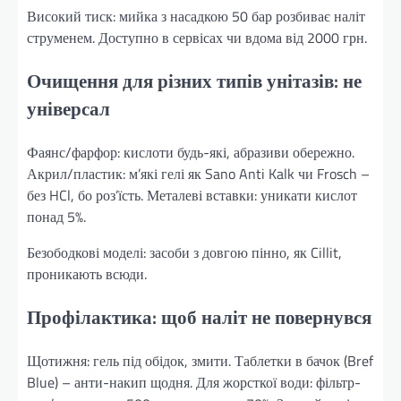
Високий тиск: мийка з насадкою 50 бар розбиває наліт
струменем. Доступно в сервісах чи вдома від 2000 грн.
Очищення для різних типів унітазів: не
універсал
Фаянс/фарфор: кислоти будь-які, абразиви обережно.
Акрил/пластик: м’які гелі як Sano Anti Kalk чи Frosch –
без HCl, бо роз’їсть. Металеві вставки: уникати кислот
понад 5%.
Безободкові моделі: засоби з довгою пінно, як Cillit,
проникають всюди.
Профілактика: щоб наліт не повернувся
Щотижня: гель під обідок, змити. Таблетки в бачок (Bref
Blue) – анти-накип щодня. Для жорсткої води: фільтр-