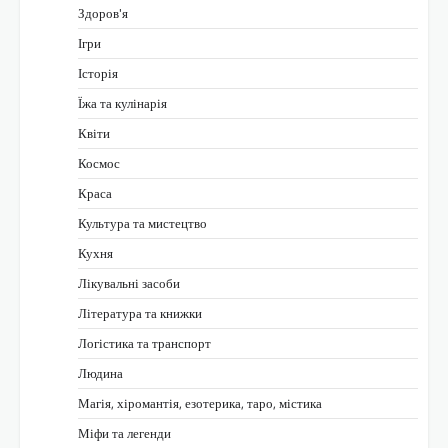
Здоров'я
Ігри
Історія
Їжа та кулінарія
Квіти
Космос
Краса
Культура та мистецтво
Кухня
Лікувальні засоби
Література та книжки
Логістика та транспорт
Людина
Магія, хіромантія, езотерика, таро, містика
Міфи та легенди