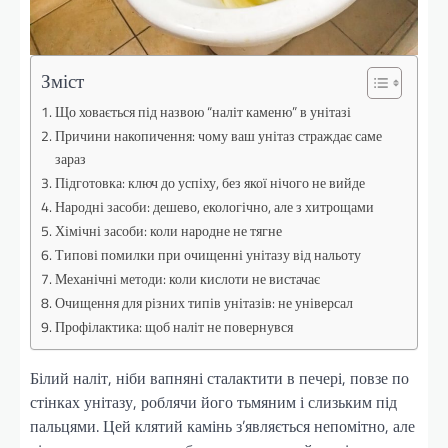
Зміст
Що ховається під назвою “наліт каменю” в унітазі
Причини накопичення: чому ваш унітаз страждає саме
зараз
Підготовка: ключ до успіху, без якої нічого не вийде
Народні засоби: дешево, екологічно, але з хитрощами
Хімічні засоби: коли народне не тягне
Типові помилки при очищенні унітазу від нальоту
Механічні методи: коли кислоти не вистачає
Очищення для різних типів унітазів: не універсал
Профілактика: щоб наліт не повернувся
Білий наліт, ніби вапняні сталактити в печері, повзе по
стінках унітазу, роблячи його тьмяним і слизьким під
пальцями. Цей клятий камінь з’являється непомітно, але