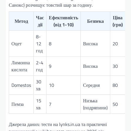
Санокс) розчищує товстий шар за годину.
Час
Ефективність
Ціна
Метод
Безпека
дії
(від 1-10)
(грн)
8-
Оцет
12
8
Висока
20
год
Лимонна
2-4
9
Висока
30
кислота
год
30
Domestos
10
Середня
80
хв
15
Низька
Пемза
7
50
хв
(подряпини)
Джерела даних: тести на lynks.in.ua та практичні