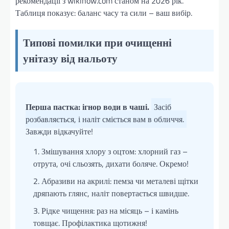
рекомендації з wikihow.com станом на 2026 рік.
Таблиця показує: баланс часу та сили – ваш вибір.
Типові помилки при очищенні
унітазу від нальоту
Перша пастка: ігнор води в чаші.
Засіб
розбавляється, і наліт сміється вам в обличчя.
Завжди відкачуйте!
Змішування хлору з оцтом: хлорний газ –
отрута, очі сльозять, дихати боляче. Окремо!
Абразиви на акрилі: пемза чи металеві щітки
дряпають глянс, наліт повертається швидше.
Рідке чищення: раз на місяць – і камінь
товщає. Профілактика щотижня!