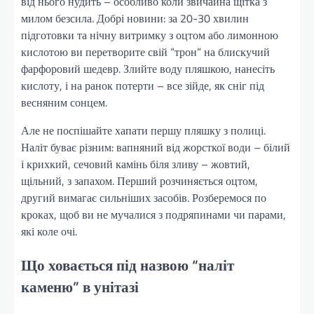
від нього нудить – особливо коли звичайна щітка з
милом безсила. Добрі новини: за 20-30 хвилин
підготовки та нічну витримку з оцтом або лимонною
кислотою ви перетворите свій “трон” на блискучий
фарфоровий шедевр. Злийте воду пляшкою, нанесіть
кислоту, і на ранок потерти – все зійде, як сніг під
весняним сонцем.
Але не поспішайте хапати першу пляшку з полиці.
Наліт буває різним: вапняний від жорсткої води – білий
і крихкий, сечовий камінь біля зливу – жовтий,
щільний, з запахом. Перший розчиняється оцтом,
другий вимагає сильніших засобів. Розберемося по
кроках, щоб ви не мучалися з подряпинами чи парами,
які коле очі.
Що ховається під назвою “наліт
каменю” в унітазі