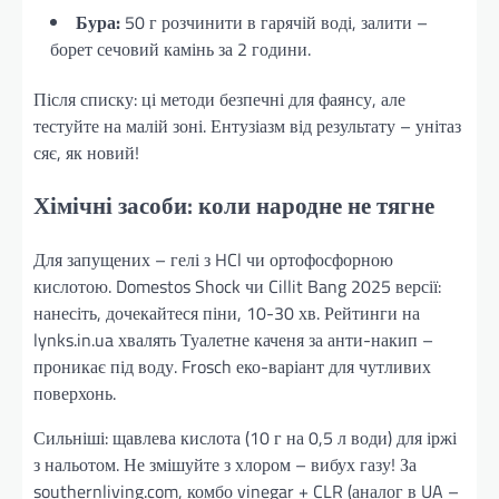
Бура:
50 г розчинити в гарячій воді, залити –
борет сечовий камінь за 2 години.
Після списку: ці методи безпечні для фаянсу, але
тестуйте на малій зоні. Ентузіазм від результату – унітаз
сяє, як новий!
Хімічні засоби: коли народне не тягне
Для запущених – гелі з HCl чи ортофосфорною
кислотою. Domestos Shock чи Cillit Bang 2025 версії:
нанесіть, дочекайтеся піни, 10-30 хв. Рейтинги на
lynks.in.ua хвалять Туалетне каченя за анти-накип –
проникає під воду. Frosch еко-варіант для чутливих
поверхонь.
Сильніші: щавлева кислота (10 г на 0,5 л води) для іржі
з нальотом. Не змішуйте з хлором – вибух газу! За
southernliving.com, комбо vinegar + CLR (аналог в UA –