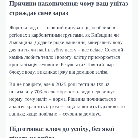
Причини накопичення: чому ваш унітаз
страждає саме зараз
Жорстка вода – головний винуватець, особливо в
регіонах з карбонатними ґрунтами, як Київщина чи
Львівщина. Додайте рідке змивання, мінеральну воду
для пиття чи навіть зубну пасту – все осідає. Сечовий
камінь любить тепло і вологу: влітку прискорюється
кристалізація сечовини. Результати? Товстий шар
блокує воду, викликає іржу від домішок заліза.
Ви не повірите, але в 2025 році тести на tsn.ua
показали: у 70% осель жорсткість води перевищує
норму, тому наліт – норма. Рішення починається з
аналізу: крапніть оцтом – якщо зашипить бурхливо, то
вапняк; якщо повільно – сечовина домінує.
Підготовка: ключ до успіху, без якої