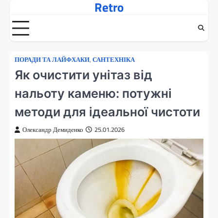
Retro
Перейти
до
вмісту
ПОРАДИ ТА ЛАЙФХАКИ
,
САНТЕХНІКА
Як очистити унітаз від
нальоту каменю: потужні
методи для ідеальної чистоти
Олександр Демиденко
25.01.2026