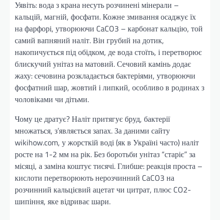
Уявіть: вода з крана несуть розчинені мінерали –
кальцій, магній, фосфати. Кожне змивання осаджує їх
на фарфорі, утворюючи CaCO3 – карбонат кальцію, той
самий вапняний наліт. Він грубий на дотик,
накопичується під обідком, де вода стоїть, і перетворює
блискучий унітаз на матовий. Сечовий камінь додає
жаху: сечовина розкладається бактеріями, утворюючи
фосфатний шар, жовтий і липкий, особливо в родинах з
чоловіками чи дітьми.
Чому це дратує? Наліт притягує бруд, бактерії
множаться, з’являється запах. За даними сайту
wikihow.com, у жорсткій воді (як в Україні часто) наліт
росте на 1-2 мм на рік. Без боротьби унітаз “старіє” за
місяці, а заміна коштує тисячі. Глибше: реакція проста –
кислоти перетворюють нерозчинний CaCO3 на
розчинний кальцієвий ацетат чи цитрат, плюс CO2-
шипіння, яке відриває шари.