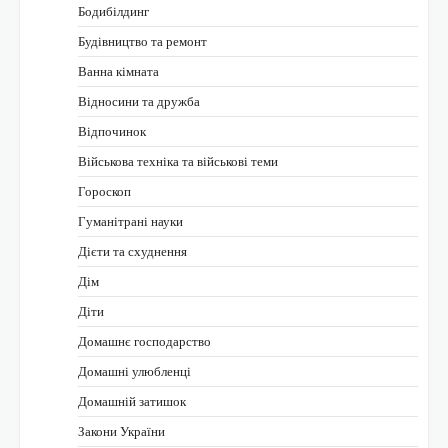
Бодибілдинг
Будівництво та ремонт
Ванна кімната
Відносини та дружба
Відпочинок
Військова техніка та військові теми
Гороскоп
Гуманітрані науки
Дієти та схуднення
Дім
Діти
Домашнє господарство
Домашні улюбленці
Домашній затишок
Закони України