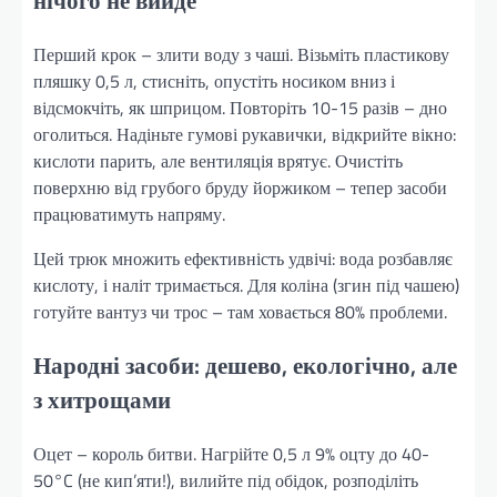
нічого не вийде
Перший крок – злити воду з чаші. Візьміть пластикову
пляшку 0,5 л, стисніть, опустіть носиком вниз і
відсмокчіть, як шприцом. Повторіть 10-15 разів – дно
оголиться. Надіньте гумові рукавички, відкрийте вікно:
кислоти парить, але вентиляція врятує. Очистіть
поверхню від грубого бруду йоржиком – тепер засоби
працюватимуть напряму.
Цей трюк множить ефективність удвічі: вода розбавляє
кислоту, і наліт тримається. Для коліна (згин під чашею)
готуйте вантуз чи трос – там ховається 80% проблеми.
Народні засоби: дешево, екологічно, але
з хитрощами
Оцет – король битви. Нагрійте 0,5 л 9% оцту до 40-
50°C (не кип’яти!), вилийте під обідок, розподіліть