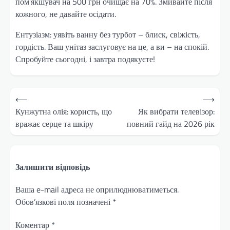
пом’якшувач на 500 грн очищає на 70%. Змивайте після
кожного, не давайте осідати.
Ентузіазм: уявіть ванну без турбот – блиск, свіжість,
гордість. Ваш унітаз заслуговує на це, а ви – на спокій.
Спробуйте сьогодні, і завтра подякуєте!
Навігація
⟵
⟶
записів
Кунжутна олія: користь, що
Як вибрати телевізор:
вражає серце та шкіру
повний гайд на 2026 рік
Залишити відповідь
Ваша e-mail адреса не оприлюднюватиметься.
Обов’язкові поля позначені
*
Коментар
*