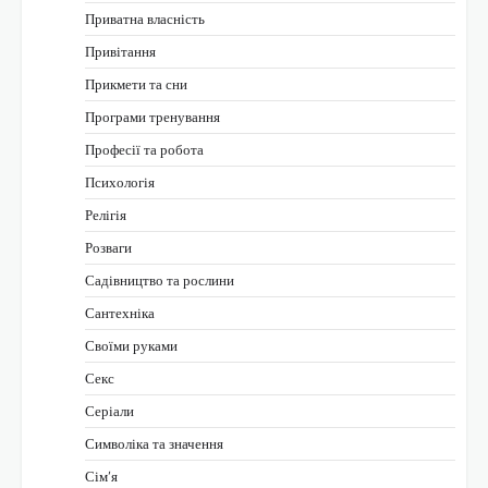
Приватна власність
Привітання
Прикмети та сни
Програми тренування
Професії та робота
Психологія
Релігія
Розваги
Садівництво та рослини
Сантехніка
Своїми руками
Секс
Серіали
Символіка та значення
Сім’я