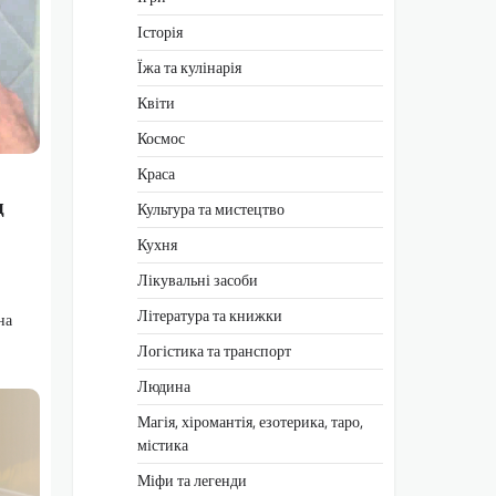
Історія
Їжа та кулінарія
Квіти
Космос
Краса
д
Культура та мистецтво
Кухня
Лікувальні засоби
Література та книжки
на
Логістика та транспорт
Людина
Магія, хіромантія, езотерика, таро,
містика
Міфи та легенди