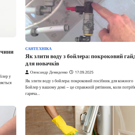
САНТЕХНІКА
ичини
Як злити воду з бойлера: покроковий гай
для новачків
Олександр Демиденко
17.09.2025
йлер у
Як злити воду з бойлера: покроковий посібник для кожного
яється
Бойлер у вашому домі – це справжній рятівник, коли потріб
гаряча…