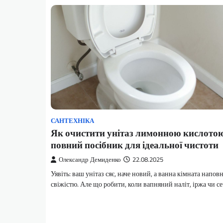
САНТЕХНІКА
Як очистити унітаз лимонною кислото
повний посібник для ідеальної чистоти
Олександр Демиденко
22.08.2025
Уявіть: ваш унітаз сяє, наче новий, а ванна кімната напов
свіжістю. Але що робити, коли вапняний наліт, іржа чи 