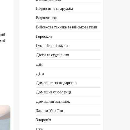
Відносини та дружба
Відпочинок
Військова техніка та військові теми
иші
Гороскоп
хні
Гуманітрані науки
Дієти та схуднення
Дім
Діти
Домашнє господарство
Домашні улюбленці
Домашній затишок
Закони України
Здоров'я
Ігри