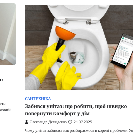
ю:
САНТЕХНІКА
нена
Забився унітаз: що робити, щоб швидко
сечовий…
повернути комфорт у дім
Олександр Демиденко
21.07.2025
Чому унітаз забивається: розбираємося в корені проблеми Уя