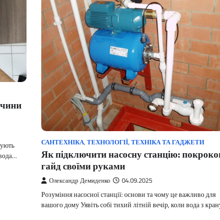
ичини
САНТЕХНІКА
,
ТЕХНОЛОГІЇ, ТЕХНІКА ТА ГАДЖЕТИ
вують
Як підключити насосну станцію: покрок
 вода…
гайд своїми руками
Олександр Демиденко
04.09.2025
Розуміння насосної станції: основи та чому це важливо для
вашого дому Уявіть собі тихий літній вечір, коли вода з кра