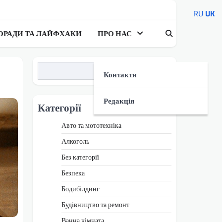
RU
UK
ОРАДИ ТА ЛАЙФХАКИ
ПРО НАС
Пошук
Контакти
Редакція
Категорії
Авто та мототехніка
Алкоголь
Без категорії
Безпека
Бодибілдинг
Будівництво та ремонт
Ванна кімната