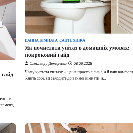
ВАННА КІМНАТА
,
САНТЕХНІКА
Як почистити унітаз в домашніх умовах:
покроковий гайд
Олександр Демиденко
08.09.2025
Чому чистота унітазу – це не просто гігієна, а й ваш комфор
 гайд
Уявіть собі: ви заходите до ванної кімнати, а…
ення в
елемент,