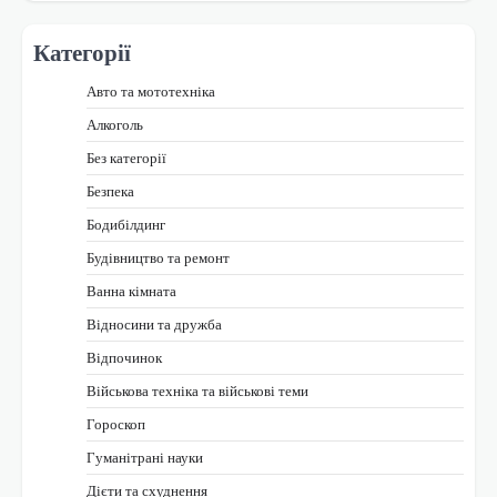
Категорії
Авто та мототехніка
Алкоголь
Без категорії
Безпека
Бодибілдинг
Будівництво та ремонт
Ванна кімната
Відносини та дружба
Відпочинок
Військова техніка та військові теми
Гороскоп
Гуманітрані науки
Дієти та схуднення