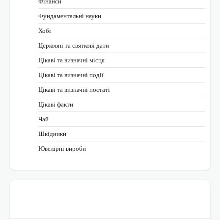
Фінанси
Фундаментальні науки
Хобі
Церковні та святкові дати
Цікаві та визначні місця
Цікаві та визначні події
Цікаві та визначні постаті
Цікаві факти
Чай
Шкідники
Ювелірні вироби