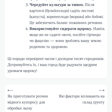
Чередуйте культури за типом.
Після
картоплі (бульбоплоди) садіть листові
(капуста), коренеплоди (морква) або бобові.
Це забезпечить баланс поживних речовин.
Використовуйте сидерати щороку.
Навіть
якщо ви не садите овочі, посійте гірчицю
чи фацелію — вони зроблять вашу землю
родючою та здоровою.
Ці поради перевірені часом і досвідом тисяч городників.
Дотримуйтесь їх, і ваш город буде радувати щедрим
урожаєм щороку!
Навігація
⟵
⟶
записів
Як приготувати розчин
Які фактори впливають на
мідного купоросу для
склад ґрунту
обробки льоху