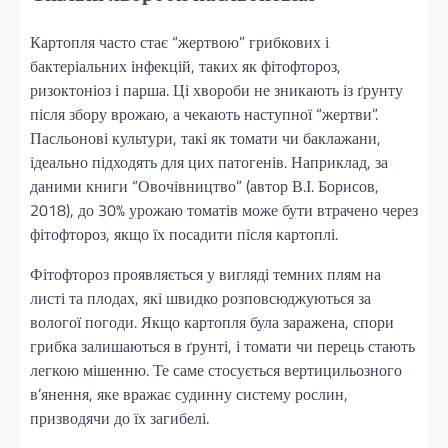
Картопля часто стає “жертвою” грибкових і
бактеріальних інфекцій, таких як фітофтороз,
ризоктоніоз і парша. Ці хвороби не зникають із ґрунту
після збору врожаю, а чекають наступної “жертви”.
Пасльонові культури, такі як томати чи баклажани,
ідеально підходять для цих патогенів. Наприклад, за
даними книги “Овочівництво” (автор В.І. Борисов,
2018), до 30% урожаю томатів може бути втрачено через
фітофтороз, якщо їх посадити після картоплі.
Фітофтороз проявляється у вигляді темних плям на
листі та плодах, які швидко розповсюджуються за
вологої погоди. Якщо картопля була заражена, спори
грибка залишаються в ґрунті, і томати чи перець стають
легкою мішенню. Те саме стосується вертицильозного
в’янення, яке вражає судинну систему рослин,
призводячи до їх загибелі.