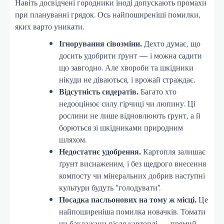
Навіть досвідчені городники іноді допускають промахи
при плануванні грядок. Ось найпоширеніші помилки,
яких варто уникати.
Ігнорування сівозміни.
Дехто думає, що
досить удобрити ґрунт — і можна садити
що завгодно. Але хвороби та шкідники
нікуди не діваються, і врожай страждає.
Відсутність сидератів.
Багато хто
недооцінює силу гірчиці чи люпину. Ці
рослини не лише відновлюють ґрунт, а й
борються зі шкідниками природним
шляхом.
Недостатнє удобрення.
Картопля залишає
ґрунт виснаженим, і без щедрого внесення
компосту чи мінеральних добрив наступні
культури будуть “голодувати”.
Посадка пасльонових на тому ж місці.
Це
найпоширеніша помилка новачків. Томати
чи баклажани після картоплі — прямий