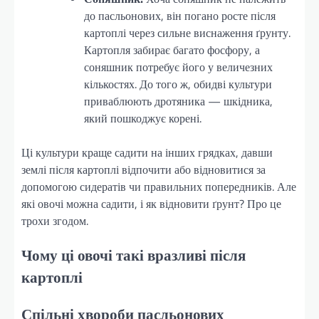
до пасльонових, він погано росте після
картоплі через сильне виснаження ґрунту.
Картопля забирає багато фосфору, а
соняшник потребує його у величезних
кількостях. До того ж, обидві культури
приваблюють дротяника — шкідника,
який пошкоджує корені.
Ці культури краще садити на інших грядках, давши
землі після картоплі відпочити або відновитися за
допомогою сидератів чи правильних попередників. Але
які овочі можна садити, і як відновити ґрунт? Про це
трохи згодом.
Чому ці овочі такі вразливі після
картоплі
Спільні хвороби пасльонових