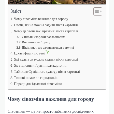
Зміст
Чому сівозміна важлива для городу
Овочі, які не можна садити після картоплі
Чому ці овочі такі вразливі після картоплі
Спільні хвороби пасльонових
Виснаження ґрунту
Шкідники, що залишаються в ґрунті
Цікаві факти по темі
Які культури можна садити після картоплі
Як відновити ґрунт після картоплі
Таблиця: Сумісність культур після картоплі
Типові помилки городників
Поради для ідеальної сівозміни
Чому сівозміна важлива для городу
Сівозміна — це не просто забаганка досвідчених