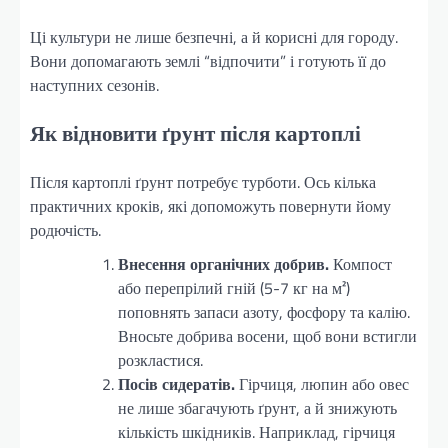
Ці культури не лише безпечні, а й корисні для городу.
Вони допомагають землі “відпочити” і готують її до
наступних сезонів.
Як відновити ґрунт після картоплі
Після картоплі ґрунт потребує турботи. Ось кілька
практичних кроків, які допоможуть повернути йому
родючість.
Внесення органічних добрив.
Компост
або перепрілий гній (5-7 кг на м²)
поповнять запаси азоту, фосфору та калію.
Вносьте добрива восени, щоб вони встигли
розкластися.
Посів сидератів.
Гірчиця, люпин або овес
не лише збагачують ґрунт, а й знижують
кількість шкідників. Наприклад, гірчиця