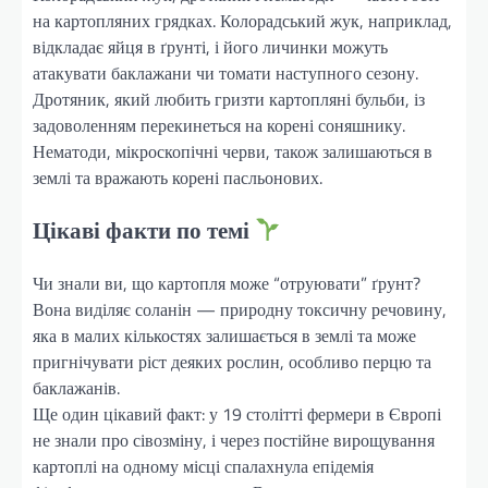
на картопляних грядках. Колорадський жук, наприклад,
відкладає яйця в ґрунті, і його личинки можуть
атакувати баклажани чи томати наступного сезону.
Дротяник, який любить гризти картопляні бульби, із
задоволенням перекинеться на корені соняшнику.
Нематоди, мікроскопічні черви, також залишаються в
землі та вражають корені пасльонових.
Цікаві факти по темі
Чи знали ви, що картопля може “отруювати” ґрунт?
Вона виділяє соланін — природну токсичну речовину,
яка в малих кількостях залишається в землі та може
пригнічувати ріст деяких рослин, особливо перцю та
баклажанів.
Ще один цікавий факт: у 19 столітті фермери в Європі
не знали про сівозміну, і через постійне вирощування
картоплі на одному місці спалахнула епідемія