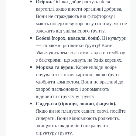
Огірки.
Огірки добре ростуть після
картоплі, якщо внести органічні добрива.
Вони не страждають від фітофторозу і
мають поверхневу кореневу систему, яка не
залежить від ущільненого ґрунту.
Бобові (горох, квасоля, боби).
Ці культури
— справжні рятівники ґрунту! Вони
збагачують землю азотом завдяки симбіозу
з бактеріями, що живуть на їхніх коренях.
Морква та буряк.
Коренеплоди добре
почуваються після картоплі, якщо ґрунт
удобрити компостом. Вони не вразливі до
хвороб пасльонових і допомагають
відновити структуру ґрунту.
Сидерати (гірчиця, люпин, фацелія).
Якщо ви не плануєте садити овочі, посійте
сидерати. Вони відновлюють родючість,
знищують шкідників і покращують
структуру ґрунту.