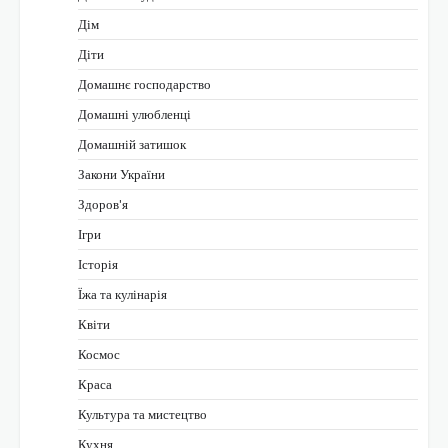
Дім
Діти
Домашнє господарство
Домашні улюбленці
Домашній затишок
Закони України
Здоров'я
Ігри
Історія
Їжа та кулінарія
Квіти
Космос
Краса
Культура та мистецтво
Кухня