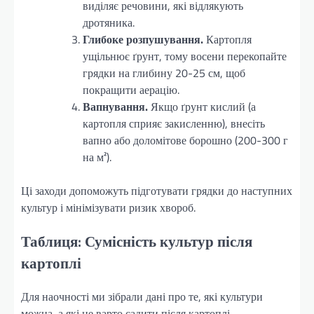
виділяє речовини, які відлякують
дротяника.
Глибоке розпушування.
Картопля
ущільнює ґрунт, тому восени перекопайте
грядки на глибину 20-25 см, щоб
покращити аерацію.
Вапнування.
Якщо ґрунт кислий (а
картопля сприяє закисленню), внесіть
вапно або доломітове борошно (200-300 г
на м²).
Ці заходи допоможуть підготувати грядки до наступних
культур і мінімізувати ризик хвороб.
Таблиця: Сумісність культур після
картоплі
Для наочності ми зібрали дані про те, які культури
можна, а які не варто садити після картоплі.