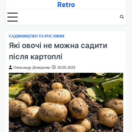
Retro
Перейти
до
вмісту
САДІВНИЦТВО ТА РОСЛИНИ
Які овочі не можна садити
після картоплі
Олександр Демиденко
20.05.2025