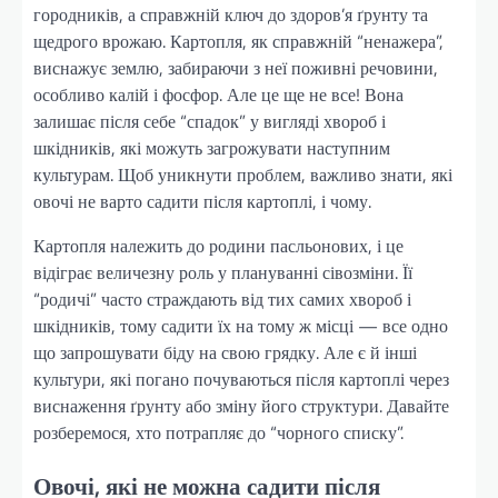
городників, а справжній ключ до здоров’я ґрунту та
щедрого врожаю. Картопля, як справжній “ненажера”,
виснажує землю, забираючи з неї поживні речовини,
особливо калій і фосфор. Але це ще не все! Вона
залишає після себе “спадок” у вигляді хвороб і
шкідників, які можуть загрожувати наступним
культурам. Щоб уникнути проблем, важливо знати, які
овочі не варто садити після картоплі, і чому.
Картопля належить до родини пасльонових, і це
відіграє величезну роль у плануванні сівозміни. Її
“родичі” часто страждають від тих самих хвороб і
шкідників, тому садити їх на тому ж місці — все одно
що запрошувати біду на свою грядку. Але є й інші
культури, які погано почуваються після картоплі через
виснаження ґрунту або зміну його структури. Давайте
розберемося, хто потрапляє до “чорного списку”.
Овочі, які не можна садити після