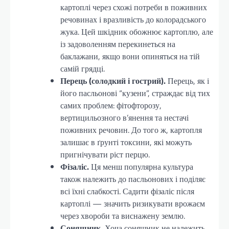
картоплі через схожі потреби в поживних
речовинах і вразливість до колорадського
жука. Цей шкідник обожнює картоплю, але
із задоволенням перекинеться на
баклажани, якщо вони опиняться на тій
самій грядці.
Перець (солодкий і гострий).
Перець, як і
його пасльонові “кузени”, страждає від тих
самих проблем: фітофторозу,
вертицильозного в’янення та нестачі
поживних речовин. До того ж, картопля
залишає в ґрунті токсини, які можуть
пригнічувати ріст перцю.
Фізаліс.
Ця менш популярна культура
також належить до пасльонових і поділяє
всі їхні слабкості. Садити фізаліс після
картоплі — значить ризикувати врожаєм
через хвороби та виснажену землю.
Соняшник.
Хоча соняшник не належить