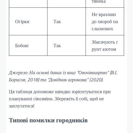
тяника
Не вразливі
Огірки
Так
до хвороб па
сльонових
Збагачують ґ
Бобові
Так
рунт азотом
Джерело: На основі даних із книг “Овочівництво” (В.І.
Борисов, 2018) та “Довідник агронома” (2020).
Ця таблиця допоможе швидко зорієнтуватися при
плануванні сівозміни. Збережіть її собі, щоб не
заплутатися!
Типові помилки городників