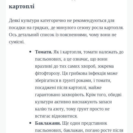
картоплі
Деякі культури категорично не рекомендуються для
посадки на грядках, де минулого сезону росла картопля.
Ось детальний список із поясненнями, чому вони не
сумісні.
Томати.
Як і картопля, томати належать до
пасльонових, а це означає, що вони
вразливі до тих самих хвороб, зокрема
фітофторозу. Ця грибкова інфекція може
зберігатися в ґрунті роками, і томати,
посаджені після картоплі, майже
гарантовано захворіють. Крім того, обидві
культури активно виснажують запаси
калію та азоту, тому ґрунт просто не
встигає відновитися.
Баклажани.
Ще один представник
пасльонових, баклажан, погано росте після