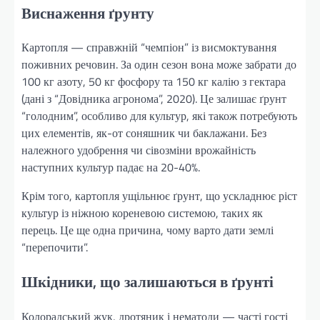
Виснаження ґрунту
Картопля — справжній “чемпіон” із висмоктування
поживних речовин. За один сезон вона може забрати до
100 кг азоту, 50 кг фосфору та 150 кг калію з гектара
(дані з “Довідника агронома”, 2020). Це залишає ґрунт
“голодним”, особливо для культур, які також потребують
цих елементів, як-от соняшник чи баклажани. Без
належного удобрення чи сівозміни врожайність
наступних культур падає на 20-40%.
Крім того, картопля ущільнює ґрунт, що ускладнює ріст
культур із ніжною кореневою системою, таких як
перець. Це ще одна причина, чому варто дати землі
“перепочити”.
Шкідники, що залишаються в ґрунті
Колорадський жук, дротяник і нематоди — часті гості