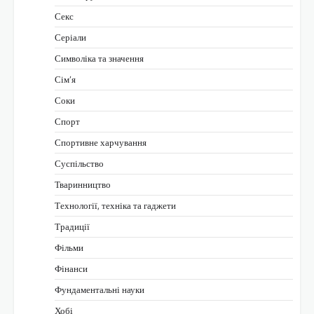
Секс
Серіали
Символіка та значення
Сім’я
Соки
Спорт
Спортивне харчування
Суспільство
Тваринництво
Технології, техніка та гаджети
Традиції
Фільми
Фінанси
Фундаментальні науки
Хобі