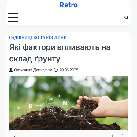
Retro
Перейти
до
вмісту
САДІВНИЦТВО ТА РОСЛИНИ
Які фактори впливають на
склад ґрунту
Олександр Демиденко
20.05.2025