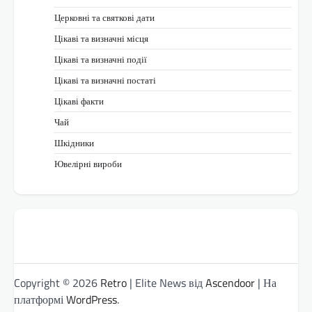
Церковні та святкові дати
Цікаві та визначні місця
Цікаві та визначні події
Цікаві та визначні постаті
Цікаві факти
Чай
Шкідники
Ювелірні вироби
Copyright © 2026
Retro
| Elite News від
Ascendoor
| На
платформі
WordPress
.