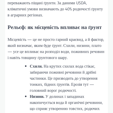
переважають піщані ґрунти. За даними USDA,
кліматичні умови визначають до 40% родючості ґрунту
в аграрних регіонах.
Рельєф: як місцевість впливає на ґрунт
Місцевість — це не просто гарний краєвид, а й фактор,
який визначає, яким буде ґрунт. Схили, низини, плато
— усе це впливає на розподіл води, поживних речовин
і навіть товщину ґрунтового шару.
Схили.
На крутих схилах вода стікає,
забираючи поживні речовини й дрібні
частинки. Це призводить до утворення
тонких, бідних ґрунтів. Ерозія тут —
головний ворог родючості.
Низини.
У долинах і западинах
накопичується вода й органічні речовини,
що сприяє утворенню товстих, родючих