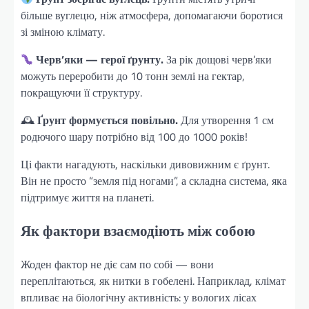
більше вуглецю, ніж атмосфера, допомагаючи боротися
зі зміною клімату.
Черв’яки — герої ґрунту.
За рік дощові черв’яки
можуть переробити до 10 тонн землі на гектар,
покращуючи її структуру.
🕰
Ґрунт формується повільно.
Для утворення 1 см
родючого шару потрібно від 100 до 1000 років!
Ці факти нагадують, наскільки дивовижним є ґрунт.
Він не просто “земля під ногами”, а складна система, яка
підтримує життя на планеті.
Як фактори взаємодіють між собою
Жоден фактор не діє сам по собі — вони
переплітаються, як нитки в гобелені. Наприклад, клімат
впливає на біологічну активність: у вологих лісах