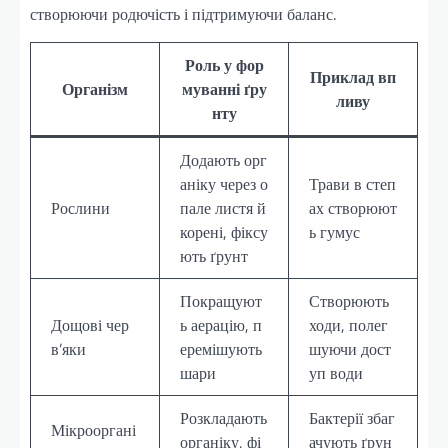
створюючи родючість і підтримуючи баланс.
Роль у фор
Приклад вп
Організм
муванні ґру
ливу
нту
Додають орг
аніку через о
Трави в степ
Рослини
пале листя й
ах створюют
корені, фіксу
ь гумус
ють ґрунт
Покращуют
Створюють
Дощові чер
ь аерацію, п
ходи, полег
в’яки
еремішують
шуючи дост
шари
уп води
Розкладають
Бактерії збаг
Мікрооргані
органіку, фі
ачують ґрун