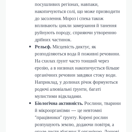
посушливих регіонах, навпаки,
накопичуються солі, що може призводити
до засолення. Мороз і спека також
впливають: цикли замерзання й танення
руйнують породу, сприяючи утворенню
дрібних частинок.
Рельєф.
Місцевість диктує, як
розподіляються вода й поживні речовини.
На схилах ґрунт часто тонший через
ерозію, а в низинах накопичується більше
органічних речовин завдяки стоку води.
Наприклад, у долинах річок формуються
родючі алювіальні ґрунти, багаті
мулистими відкладами.
Біологічна активність.
Рослини, тварини
й мікроорганізми — це невтомні
“працівники” ґрунту. Корені рослин
розпушують землю, додаючи повітря, а
опале листя збагачує її органікою. Дощові