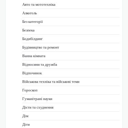
Авто та мототехніка
Алкоголь
Без категорії
Безпека
Бодибілдинг
Будівництво та ремонт
Ванна кімната
Відносини та дружба
Відпочинок
Військова техніка та військові теми
Гороскоп
Гуманітрані науки
Дієти та схуднення
Дім
Діти