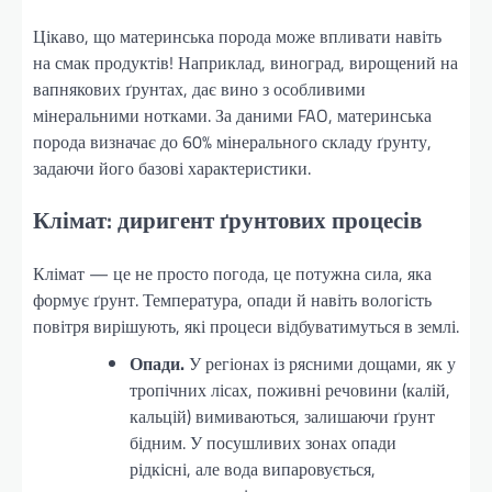
Цікаво, що материнська порода може впливати навіть
на смак продуктів! Наприклад, виноград, вирощений на
вапнякових ґрунтах, дає вино з особливими
мінеральними нотками. За даними FAO, материнська
порода визначає до 60% мінерального складу ґрунту,
задаючи його базові характеристики.
Клімат: диригент ґрунтових процесів
Клімат — це не просто погода, це потужна сила, яка
формує ґрунт. Температура, опади й навіть вологість
повітря вирішують, які процеси відбуватимуться в землі.
Опади.
У регіонах із рясними дощами, як у
тропічних лісах, поживні речовини (калій,
кальцій) вимиваються, залишаючи ґрунт
бідним. У посушливих зонах опади
рідкісні, але вода випаровується,