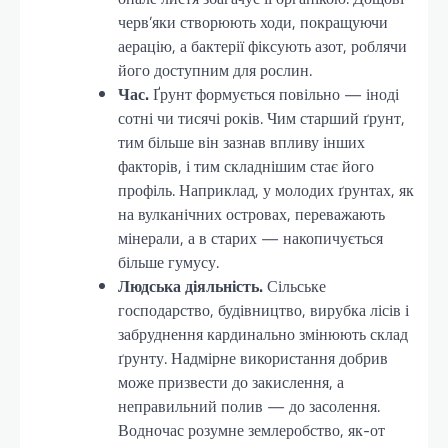
черв’яки створюють ходи, покращуючи
аерацію, а бактерії фіксують азот, роблячи
його доступним для рослин.
Час.
Ґрунт формується повільно — іноді
сотні чи тисячі років. Чим старший ґрунт,
тим більше він зазнав впливу інших
факторів, і тим складнішим стає його
профіль. Наприклад, у молодих ґрунтах, як
на вулканічних островах, переважають
мінерали, а в старих — накопичується
більше гумусу.
Людська діяльність.
Сільське
господарство, будівництво, вирубка лісів і
забруднення кардинально змінюють склад
ґрунту. Надмірне використання добрив
може призвести до закислення, а
неправильний полив — до засолення.
Водночас розумне землеробство, як-от