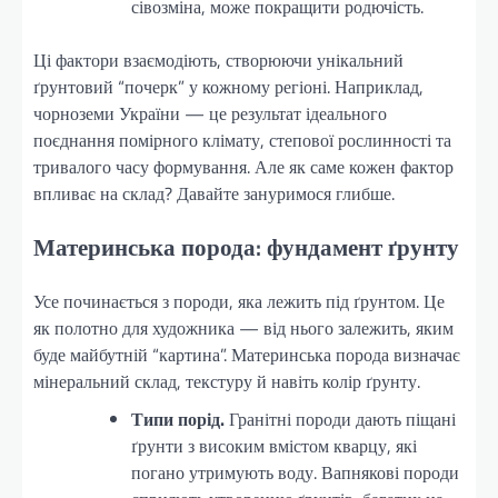
сівозміна, може покращити родючість.
Ці фактори взаємодіють, створюючи унікальний
ґрунтовий “почерк” у кожному регіоні. Наприклад,
чорноземи України — це результат ідеального
поєднання помірного клімату, степової рослинності та
тривалого часу формування. Але як саме кожен фактор
впливає на склад? Давайте зануримося глибше.
Материнська порода: фундамент ґрунту
Усе починається з породи, яка лежить під ґрунтом. Це
як полотно для художника — від нього залежить, яким
буде майбутній “картина”. Материнська порода визначає
мінеральний склад, текстуру й навіть колір ґрунту.
Типи порід.
Гранітні породи дають піщані
ґрунти з високим вмістом кварцу, які
погано утримують воду. Вапнякові породи