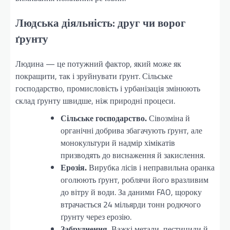
Людська діяльність: друг чи ворог
ґрунту
Людина — це потужний фактор, який може як
покращити, так і зруйнувати ґрунт. Сільське
господарство, промисловість і урбанізація змінюють
склад ґрунту швидше, ніж природні процеси.
Сільське господарство.
Сівозміна й
органічні добрива збагачують ґрунт, але
монокультури й надмір хімікатів
призводять до виснаження й закислення.
Ерозія.
Вирубка лісів і неправильна оранка
оголюють ґрунт, роблячи його вразливим
до вітру й води. За даними FAO, щороку
втрачається 24 мільярди тонн родючого
ґрунту через ерозію.
Забруднення.
Важкі метали, пестициди й