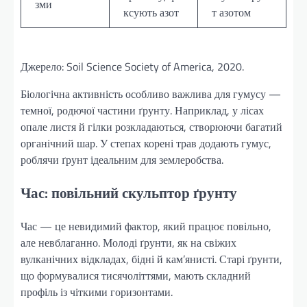
зми
ксують азот
т азотом
Джерело: Soil Science Society of America, 2020.
Біологічна активність особливо важлива для гумусу —
темної, родючої частини ґрунту. Наприклад, у лісах
опале листя й гілки розкладаються, створюючи багатий
органічний шар. У степах корені трав додають гумус,
роблячи ґрунт ідеальним для землеробства.
Час: повільний скульптор ґрунту
Час — це невидимий фактор, який працює повільно,
але невблаганно. Молоді ґрунти, як на свіжих
вулканічних відкладах, бідні й кам’янисті. Старі ґрунти,
що формувалися тисячоліттями, мають складний
профіль із чіткими горизонтами.