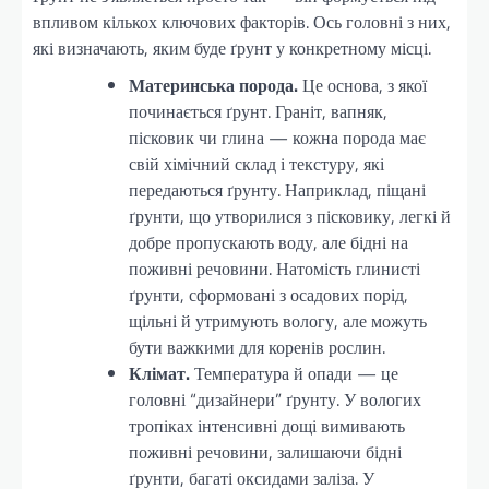
впливом кількох ключових факторів. Ось головні з них,
які визначають, яким буде ґрунт у конкретному місці.
Материнська порода.
Це основа, з якої
починається ґрунт. Граніт, вапняк,
пісковик чи глина — кожна порода має
свій хімічний склад і текстуру, які
передаються ґрунту. Наприклад, піщані
ґрунти, що утворилися з пісковику, легкі й
добре пропускають воду, але бідні на
поживні речовини. Натомість глинисті
ґрунти, сформовані з осадових порід,
щільні й утримують вологу, але можуть
бути важкими для коренів рослин.
Клімат.
Температура й опади — це
головні “дизайнери” ґрунту. У вологих
тропіках інтенсивні дощі вимивають
поживні речовини, залишаючи бідні
ґрунти, багаті оксидами заліза. У