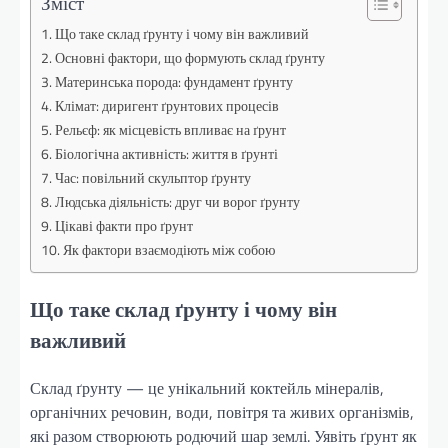
Зміст
Що таке склад ґрунту і чому він важливий
Основні фактори, що формують склад ґрунту
Материнська порода: фундамент ґрунту
Клімат: диригент ґрунтових процесів
Рельєф: як місцевість впливає на ґрунт
Біологічна активність: життя в ґрунті
Час: повільний скульптор ґрунту
Людська діяльність: друг чи ворог ґрунту
Цікаві факти про ґрунт
Як фактори взаємодіють між собою
Що таке склад ґрунту і чому він
важливий
Склад ґрунту — це унікальний коктейль мінералів,
органічних речовин, води, повітря та живих організмів,
які разом створюють родючий шар землі. Уявіть ґрунт як