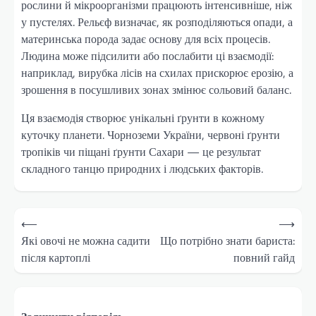
рослини й мікроорганізми працюють інтенсивніше, ніж
у пустелях. Рельєф визначає, як розподіляються опади, а
материнська порода задає основу для всіх процесів.
Людина може підсилити або послабити ці взаємодії:
наприклад, вирубка лісів на схилах прискорює ерозію, а
зрошення в посушливих зонах змінює сольовий баланс.
Ця взаємодія створює унікальні ґрунти в кожному
куточку планети. Чорноземи України, червоні ґрунти
тропіків чи піщані ґрунти Сахари — це результат
складного танцю природних і людських факторів.
Навігація
⟵
⟶
записів
Які овочі не можна садити
Що потрібно знати бариста:
після картоплі
повний гайд