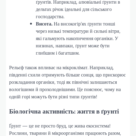
ґрунтів. Наприклад, алювіальні ґрунти в
дельтах річок ідеальні для сільського
господарства.
Висота.
На високогір’ях ґрунти тонші
через низькі температури й сильні вітри,
які гальмують накопичення органіки. У
низинах, навпаки, ґрунт може бути
глибшим і багатшим.
Рельєф також впливає на мікроклімат. Наприклад,
південні схили отримують більше сонця, що прискорює
розкладання органіки, тоді як північні залишаються
вологішими й прохолоднішими. Це пояснює, чому на
одній горі можуть бути різні типи ґрунтів!
Біологічна активність: життя в ґрунті
Ґрунт — це не просто бруд, це жива екосистема!
Рослини, тварини й мікроорганізми працюють разом,