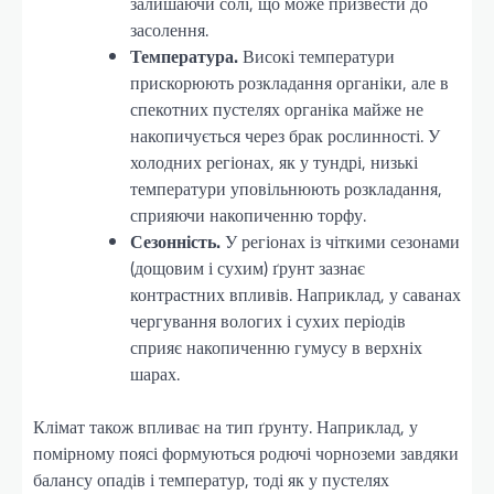
залишаючи солі, що може призвести до
засолення.
Температура.
Високі температури
прискорюють розкладання органіки, але в
спекотних пустелях органіка майже не
накопичується через брак рослинності. У
холодних регіонах, як у тундрі, низькі
температури уповільнюють розкладання,
сприяючи накопиченню торфу.
Сезонність.
У регіонах із чіткими сезонами
(дощовим і сухим) ґрунт зазнає
контрастних впливів. Наприклад, у саванах
чергування вологих і сухих періодів
сприяє накопиченню гумусу в верхніх
шарах.
Клімат також впливає на тип ґрунту. Наприклад, у
помірному поясі формуються родючі чорноземи завдяки
балансу опадів і температур, тоді як у пустелях