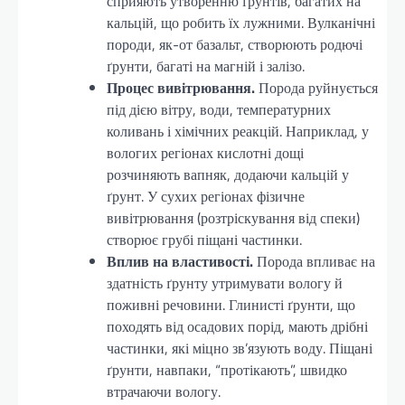
сприяють утворенню ґрунтів, багатих на
кальцій, що робить їх лужними. Вулканічні
породи, як-от базальт, створюють родючі
ґрунти, багаті на магній і залізо.
Процес вивітрювання.
Порода руйнується
під дією вітру, води, температурних
коливань і хімічних реакцій. Наприклад, у
вологих регіонах кислотні дощі
розчиняють вапняк, додаючи кальцій у
ґрунт. У сухих регіонах фізичне
вивітрювання (розтріскування від спеки)
створює грубі піщані частинки.
Вплив на властивості.
Порода впливає на
здатність ґрунту утримувати вологу й
поживні речовини. Глинисті ґрунти, що
походять від осадових порід, мають дрібні
частинки, які міцно зв’язують воду. Піщані
ґрунти, навпаки, “протікають”, швидко
втрачаючи вологу.