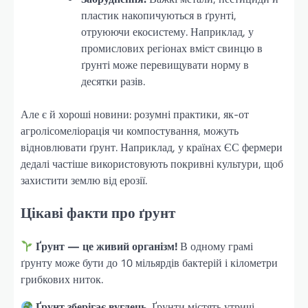
пластик накопичуються в ґрунті,
отруюючи екосистему. Наприклад, у
промислових регіонах вміст свинцю в
ґрунті може перевищувати норму в
десятки разів.
Але є й хороші новини: розумні практики, як-от
агролісомеліорація чи компостування, можуть
відновлювати ґрунт. Наприклад, у країнах ЄС фермери
дедалі частіше використовують покривні культури, щоб
захистити землю від ерозії.
Цікаві факти про ґрунт
Ґрунт — це живий організм!
В одному грамі
ґрунту може бути до 10 мільярдів бактерій і кілометри
грибкових ниток.
Ґрунт зберігає вуглець.
Ґрунти містять утричі