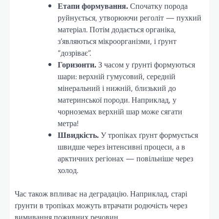
Етапи формування.
Спочатку порода
руйнується, утворюючи реголіт — пухкий
матеріал. Потім додається органіка,
з’являються мікроорганізми, і ґрунт
“дозріває”.
Горизонти.
З часом у ґрунті формуються
шари: верхній гумусовий, середній
мінеральний і нижній, близький до
материнської породи. Наприклад, у
чорноземах верхній шар може сягати
метра!
Швидкість.
У тропіках ґрунт формується
швидше через інтенсивні процеси, а в
арктичних регіонах — повільніше через
холод.
Час також впливає на деградацію. Наприклад, старі
ґрунти в тропіках можуть втрачати родючість через
вимивання поживних речовин.