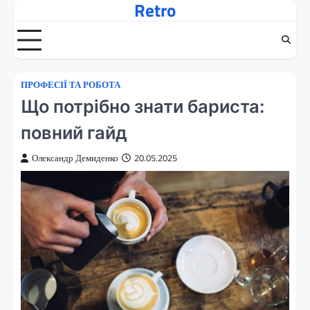
Retro
Перейти
до
вмісту
ПРОФЕСІЇ ТА РОБОТА
Що потрібно знати бариста:
повний гайд
Олександр Демиденко
20.05.2025