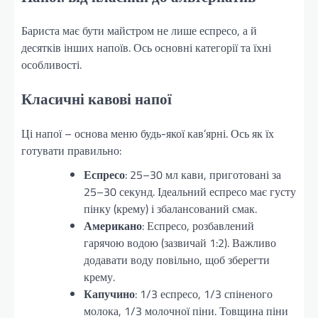
Бариста має бути майстром не лише еспресо, а й
десятків інших напоїв. Ось основні категорії та їхні
особливості.
Класичні кавові напої
Ці напої – основа меню будь-якої кав’ярні. Ось як їх
готувати правильно:
Еспресо
: 25–30 мл кави, приготовані за
25–30 секунд. Ідеальний еспресо має густу
пінку (крему) і збалансований смак.
Американо
: Еспресо, розбавлений
гарячою водою (зазвичай 1:2). Важливо
додавати воду повільно, щоб зберегти
крему.
Капучино
: 1/3 еспресо, 1/3 спіненого
молока, 1/3 молочної піни. Товщина піни