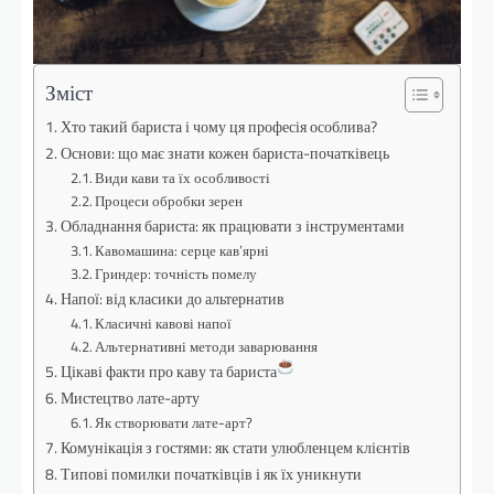
Зміст
Хто такий бариста і чому ця професія особлива?
Основи: що має знати кожен бариста-початківець
Види кави та їх особливості
Процеси обробки зерен
Обладнання бариста: як працювати з інструментами
Кавомашина: серце кав’ярні
Гриндер: точність помелу
Напої: від класики до альтернатив
Класичні кавові напої
Альтернативні методи заварювання
Цікаві факти про каву та бариста
Мистецтво лате-арту
Як створювати лате-арт?
Комунікація з гостями: як стати улюбленцем клієнтів
Типові помилки початківців і як їх уникнути