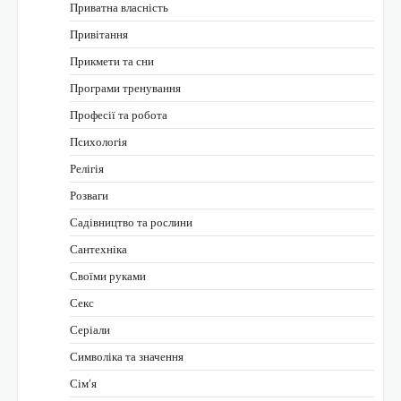
Приватна власність
Привітання
Прикмети та сни
Програми тренування
Професії та робота
Психологія
Релігія
Розваги
Садівництво та рослини
Сантехніка
Своїми руками
Секс
Серіали
Символіка та значення
Сім’я