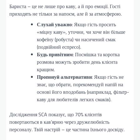
Бариста – це не лише про каву, а й про емоції. Гості
приходять не тільки за напоєм, але й за атмосферою.
Слухай уважно
: Якщо гість просить
«міцну каву», уточни, чи хоче він більше
кофеїну (робуста) чи насичений смак
(подвійний еспресо).
Будь привітним
: Посмішка та коротка
розмова можуть зробити день клієнта
кращим.
Пропонуй альтернативи
: Якщо гість не
знає, що обрати, порекомендуй напій на
основі його вподобань (наприклад, фільтр-
каву для любителів легких смаків).
Дослідження SCA показує, що 70% клієнтів
повертаються в кав’ярню через дружелюбність
персоналу. Твій настрій – це частина їхнього досвіду.