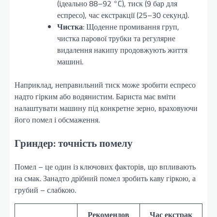
(ідеально 88–92 °C), тиск (9 бар для
еспресо), час екстракції (25–30 секунд).
Чистка
: Щоденне промивання груп,
чистка парової трубки та регулярне
видалення накипу продовжують життя
машині.
Наприклад, неправильний тиск може зробити еспресо
надто гірким або водянистим. Бариста має вміти
налаштувати машину під конкретне зерно, враховуючи
його помел і обсмаження.
Гриндер: точність помелу
Помел – це один із ключових факторів, що впливають
на смак. Занадто дрібний помел зробить каву гіркою, а
грубий – слабкою.
Рекомендов
Час екстрак