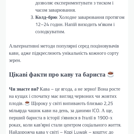
дозволяє експериментувати з тиском і
часом заварювання.
Колд-брю
: Холодне заварювання протягом
12–24 годин. Напій виходить м’яким і
солодкуватим.
Альтернативні методи популярні серед поціновувачів
кави, адже підкреслюють унікальність кожного сорту
зерен.
Цікаві факти про каву та бариста
Чи знаєте ви?
Кава – це ягода, а не зерно! Вона росте
на кущах і спочатку має вигляд червоних чи жовтих
плодів.
Щороку у світі випивають близько 2,25
мільярда чашок кави на день, за даними ICO. А ще,
перший бариста в історії з’явився в Італії в 1900-х
роках, коли кав’ярні стали центром соціального життя.
Найдорожча кава у світі – Kopi Luwak – коштує до