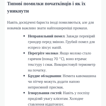
Типові помилки початківців і як їх
уникнути
Навіть досвідчені бариста іноді помиляються, але для
новачків важливо знати найпоширеніші промахи.
Неправильний помел
: Завжди перевіряй
гриндер перед зміною. Грубий помел для
еспресо зіпсує напій.
Перегріте молоко
: Якщо молоко стало
гарячим (понад 70 °C), воно втрачає
текстуру і смак. Використовуй термометр
на початку.
Брудне обладнання
: Немита кавомашина
чи пітчер можуть додати напою
неприємний присмак.
Ігнорування гостей
: Навіть у поспіху
приділяй увагу клієнтам. Холодне
ставлення відштовхує.