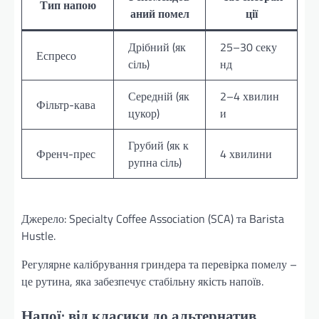
Тип напою
аний помел
ції
Дрібний (як
25–30 секу
Еспресо
сіль)
нд
Середній (як
2–4 хвилин
Фільтр-кава
цукор)
и
Грубий (як к
Френч-прес
4 хвилини
рупна сіль)
Джерело: Specialty Coffee Association (SCA) та Barista
Hustle.
Регулярне калібрування гриндера та перевірка помелу –
це рутина, яка забезпечує стабільну якість напоїв.
Напої: від класики до альтернатив