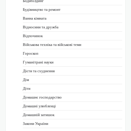
Бодибілдинг
Будівництво та ремонт
Ванна кімната
Відносини та дружба
Відпочинок
Військова техніка та військові теми
Гороскоп
Гуманітрані науки
Дієти та схуднення
Дім
Діти
Домашнє господарство
Домашні улюбленці
Домашній затишок
Закони України