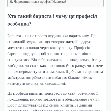
Як розвиватися в професії бариста?
Хто такий бариста і чому ця професія
особлива?
Бариста – це не просто людина, яка варить каву. Це
справжній художник, що створює настрій і дарує
моменти насолоди через кожну чашку. Професія
бариста поєднує в собі знання, творчість і вміння
спілкуватися. Від тебе залежить, чи повернеться гість у
кав’ярню, чи стане кава частиною його ранку, чи захоче
він експериментувати зі смаками. Щоб стати справжнім
майстром, потрібно знати набагато більше, ніж як
натиснути кнопку на кавомашині.
Ця професія вимагає пристрасті до кави, розуміння її
походження, вміння працювати з обладнанням і чуття,
щоб підлаштуватися під смаки клієнта. За даними