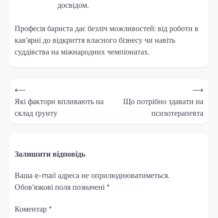
досвідом.
Професія бариста дає безліч можливостей: від роботи в
кав’ярні до відкриття власного бізнесу чи навіть
суддівства на міжнародних чемпіонатах.
Навігація
⟵
⟶
записів
Які фактори впливають на
Що потрібно здавати на
склад ґрунту
психотерапевта
Залишити відповідь
Ваша e-mail адреса не оприлюднюватиметься.
Обов’язкові поля позначені
*
Коментар
*