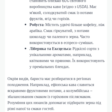
становить близько 60% світового
виробництва кави (згідно з USDA). Має
м’який, солодкуватий смак із нотами
фруктів, ягід чи горіхів.
Робуста
: Містить удвічі більше кофеїну, ніж
арабіка. Смак гіркуватий, з нотами
шоколаду чи паленого зерна. Часто
використовується в еспресо-сумішах.
Ліберика та Ексцельса
: Рідкісні сорти з
унікальними ароматами, наприклад,
квітковими чи пряними. Їх використовують
у преміальних блендах.
Окрім видів, бариста має розбиратися в регіонах
походження. Наприклад, ефіопська кава славиться
яскравими фруктовими нотами, а колумбійська –
збалансованим смаком із горіховим післясмаком.
Розуміння цих нюансів допомагає підбирати зерна під
різні напої та смаки гостей.