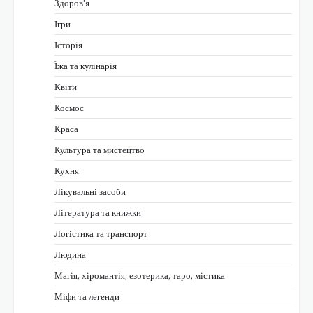
Здоров'я
Ігри
Історія
Їжа та кулінарія
Квіти
Космос
Краса
Культура та мистецтво
Кухня
Лікувальні засоби
Література та книжки
Логістика та транспорт
Людина
Магія, хіромантія, езотерика, таро, містика
Міфи та легенди