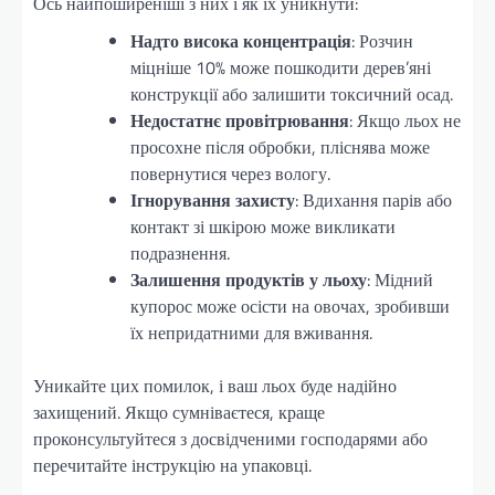
Ось найпоширеніші з них і як їх уникнути:
Надто висока концентрація
: Розчин
міцніше 10% може пошкодити дерев’яні
конструкції або залишити токсичний осад.
Недостатнє провітрювання
: Якщо льох не
просохне після обробки, пліснява може
повернутися через вологу.
Ігнорування захисту
: Вдихання парів або
контакт зі шкірою може викликати
подразнення.
Залишення продуктів у льоху
: Мідний
купорос може осісти на овочах, зробивши
їх непридатними для вживання.
Уникайте цих помилок, і ваш льох буде надійно
захищений. Якщо сумніваєтеся, краще
проконсультуйтеся з досвідченими господарями або
перечитайте інструкцію на упаковці.