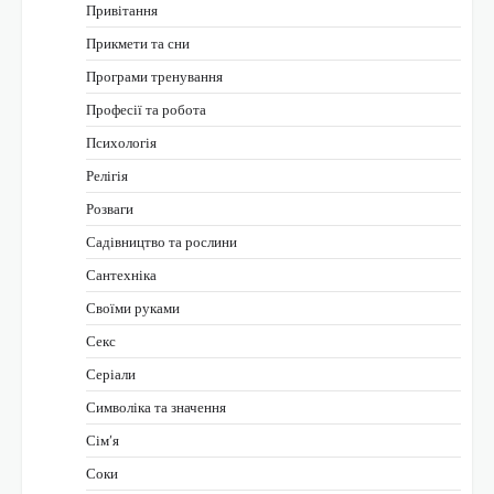
Привітання
Прикмети та сни
Програми тренування
Професії та робота
Психологія
Релігія
Розваги
Садівництво та рослини
Сантехніка
Своїми руками
Секс
Серіали
Символіка та значення
Сім’я
Соки