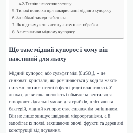
Техніка нанесення розчину
Типові помилки при використанні мідного купоросу
Запобіжні заходи та безпека
Як підтримувати чистоту льоху після обробки
Альтернативи мідному купоросу
Що таке мідний купорос і чому він
важливий для льоху
Мідний купорос, або сульфат міді (CuSO₄), – це
синюваті кристали, які розчиняються у воді та мають
потужні антисептичні й фунгіцидні властивості. У
льохах, де висока вологість і обмежена вентиляція
створюють ідеальні умови для грибків, плісняви та
бактерій, мідний купорос стає справжнім рятівником.
Він не лише знищує шкідливі мікроорганізми, а й
запобігає їх появі, захищаючи овочі, фрукти та дерев’яні
конструкції від псування.