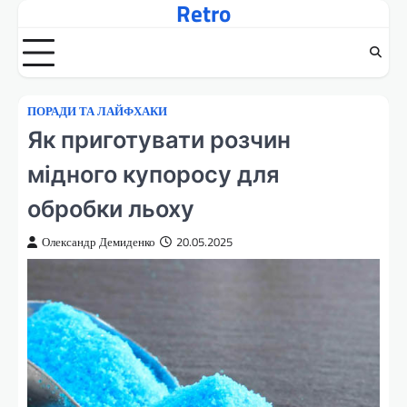
Retro
Перейти
до
вмісту
ПОРАДИ ТА ЛАЙФХАКИ
Як приготувати розчин
мідного купоросу для
обробки льоху
Олександр Демиденко
20.05.2025