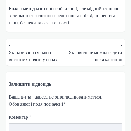
Кожен метод має свої особливості, але мідний купорос
залишається золотою серединою за співвідношенням
ціни, безпеки та ефективності.
Навігація
⟵
⟶
записів
Як називається зміна
Які овочі не можна садити
висотних поясів у горах
після картоплі
Залишити відповідь
Ваша e-mail адреса не оприлюднюватиметься.
Обов’язкові поля позначені
*
Коментар
*