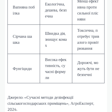
Менш ефект
Екологічна,
Вапняна поб
ивна проти
дешева, безп
ілка
сильної пліс
ечна
няви
Токсична, п
Швидка дія,
Сірчана ша
отребує трив
знищує кома
шка
алого провіт
х
рювання
Висока ефек
Дорожчі, мо
тивність, су
Фунгіциди
жуть бути не
часні форму
безпечні
ли
Джерело: «Сучасні методи дезінфекції
сільськогосподарських приміщень», АгроЕксперт,
2024.