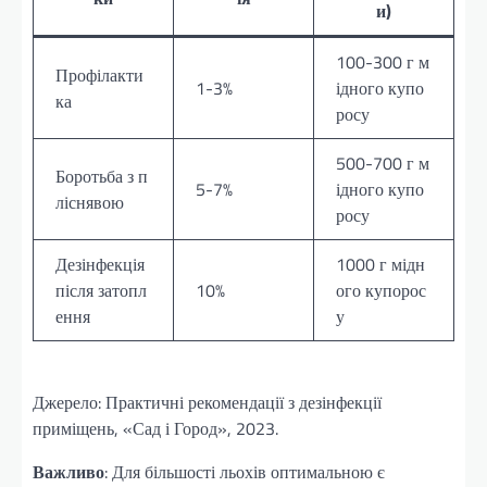
и)
100-300 г м
Профілакти
1-3%
ідного купо
ка
росу
500-700 г м
Боротьба з п
5-7%
ідного купо
ліснявою
росу
Дезінфекція
1000 г мідн
після затопл
10%
ого купорос
ення
у
Джерело: Практичні рекомендації з дезінфекції
приміщень, «Сад і Город», 2023.
Важливо
: Для більшості льохів оптимальною є