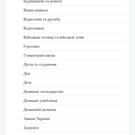
Будівництво та ремонт
Ванна кімната
Відносини та дружба
Відпочинок
Військова техніка та військові теми
Гороскоп
Гуманітрані науки
Дієти та схуднення
Дім
Діти
Домашнє господарство
Домашні улюбленці
Домашній затишок
Закони України
Здоров'я