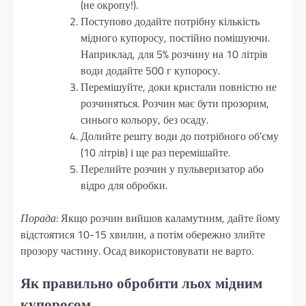
(не окропу!).
Поступово додайте потрібну кількість
мідного купоросу, постійно помішуючи.
Наприклад, для 5% розчину на 10 літрів
води додайте 500 г купоросу.
Перемішуйте, доки кристали повністю не
розчиняться. Розчин має бути прозорим,
синього кольору, без осаду.
Долийте решту води до потрібного об’єму
(10 літрів) і ще раз перемішайте.
Перелийте розчин у пульверизатор або
відро для обробки.
Порада
: Якщо розчин вийшов каламутним, дайте йому
відстоятися 10-15 хвилин, а потім обережно злийте
прозору частину. Осад використовувати не варто.
Як правильно обробити льох мідним
купоросом