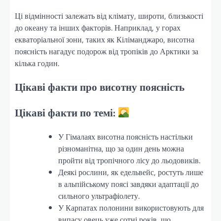
Ці відмінності залежать від клімату, широти, близькості
до океану та інших факторів. Наприклад, у горах
екваторіальної зони, таких як Кіліманджаро, висотна
поясність нагадує подорож від тропіків до Арктики за
кілька годин.
Цікаві факти про висотну поясність
Цікаві факти по темі:
У Гімалаях висотна поясність настільки
різноманітна, що за один день можна
пройти від тропічного лісу до льодовиків.
Деякі рослини, як едельвейс, ростуть лише
в альпійському поясі завдяки адаптації до
сильного ультрафіолету.
У Карпатах полонини використовують для
випасу овець уже сотні років, що