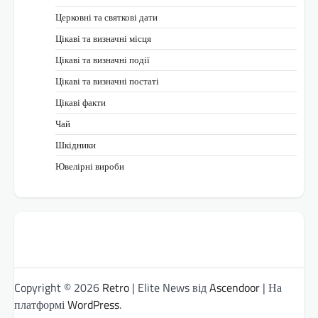
Церковні та святкові дати
Цікаві та визначні місця
Цікаві та визначні події
Цікаві та визначні постаті
Цікаві факти
Чай
Шкідники
Ювелірні вироби
Copyright © 2026
Retro
| Elite News від
Ascendoor
| На
платформі
WordPress
.