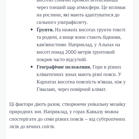
через тонший шар атмосфери. Це впливає
на рослини, які мають адаптуватися до
сильного ультрафіолету.
Ґрунти.
На нижніх висотах ґрунти товсті
та родючі, а вище вони стають бідними,
кам’янистими. Наприклад, у Альпах на
висоті понад 2000 метрів ґрунтовий
покрив часто відсутній.
Географічне положення.
Гори в різних
кліматичних зонах мають різні пояси. У
Карпатах висотна поясність м’якша, ніж у
Гімалаях, через помірний клімат.
Ці фактори діють разом, створюючи унікальну мозаїку
природних зон. Наприклад, у горах Кавказу можна
спостерігати до семи різних поясів – від субтропічних
лісів до вічних снігів.