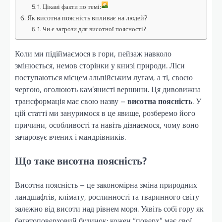
Цікаві факти по темі:
Як висотна поясність впливає на людей?
Чи є загрози для висотної поясності?
Коли ми підіймаємося в гори, пейзаж навколо
змінюється, немов сторінки у книзі природи. Ліси
поступаються місцем альпійським лугам, а ті, своєю
чергою, оголюють кам’янисті вершини. Ця дивовижна
трансформація має свою назву –
висотна поясність
. У
цій статті ми зануримося в це явище, розберемо його
причини, особливості та навіть дізнаємося, чому воно
зачаровує вчених і мандрівників.
Що таке висотна поясність?
Висотна поясність – це закономірна зміна природних
ландшафтів, клімату, рослинності та тваринного світу
залежно від висоти над рівнем моря. Уявіть собі гору як
багатоповерховий будинок: кожен “поверх” має свої