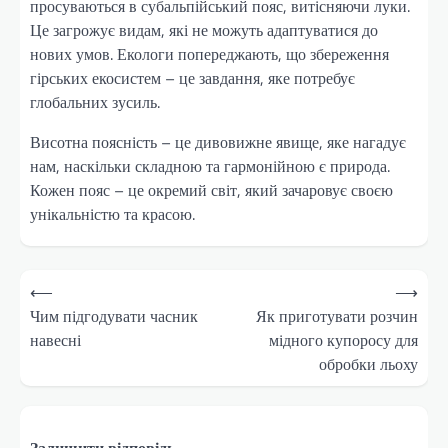
просуваються в субальпійський пояс, витісняючи луки.
Це загрожує видам, які не можуть адаптуватися до
нових умов. Екологи попереджають, що збереження
гірських екосистем – це завдання, яке потребує
глобальних зусиль.
Висотна поясність – це дивовижне явище, яке нагадує
нам, наскільки складною та гармонійною є природа.
Кожен пояс – це окремий світ, який зачаровує своєю
унікальністю та красою.
Навігація
⟵
⟶
записів
Чим підгодувати часник
Як приготувати розчин
навесні
мідного купоросу для
обробки льоху
Залишити відповідь