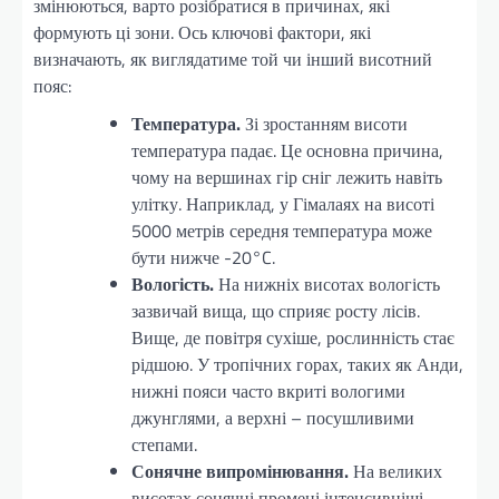
змінюються, варто розібратися в причинах, які
формують ці зони. Ось ключові фактори, які
визначають, як виглядатиме той чи інший висотний
пояс:
Температура.
Зі зростанням висоти
температура падає. Це основна причина,
чому на вершинах гір сніг лежить навіть
улітку. Наприклад, у Гімалаях на висоті
5000 метрів середня температура може
бути нижче -20°C.
Вологість.
На нижніх висотах вологість
зазвичай вища, що сприяє росту лісів.
Вище, де повітря сухіше, рослинність стає
рідшою. У тропічних горах, таких як Анди,
нижні пояси часто вкриті вологими
джунглями, а верхні – посушливими
степами.
Сонячне випромінювання.
На великих
висотах сонячні промені інтенсивніші