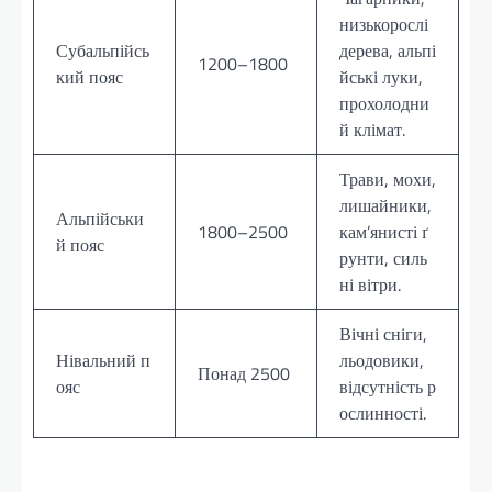
низькорослі
Субальпійсь
дерева, альпі
1200–1800
кий пояс
йські луки,
прохолодни
й клімат.
Трави, мохи,
лишайники,
Альпійськи
1800–2500
кам’янисті ґ
й пояс
рунти, силь
ні вітри.
Вічні сніги,
Нівальний п
льодовики,
Понад 2500
ояс
відсутність р
ослинності.