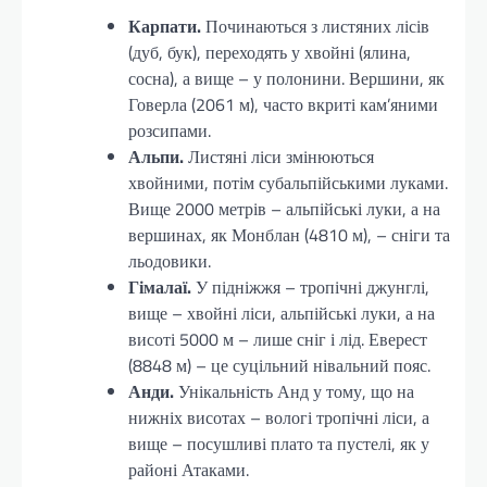
Карпати.
Починаються з листяних лісів
(дуб, бук), переходять у хвойні (ялина,
сосна), а вище – у полонини. Вершини, як
Говерла (2061 м), часто вкриті кам’яними
розсипами.
Альпи.
Листяні ліси змінюються
хвойними, потім субальпійськими луками.
Вище 2000 метрів – альпійські луки, а на
вершинах, як Монблан (4810 м), – сніги та
льодовики.
Гімалаї.
У підніжжя – тропічні джунглі,
вище – хвойні ліси, альпійські луки, а на
висоті 5000 м – лише сніг і лід. Еверест
(8848 м) – це суцільний нівальний пояс.
Анди.
Унікальність Анд у тому, що на
нижніх висотах – вологі тропічні ліси, а
вище – посушливі плато та пустелі, як у
районі Атаками.