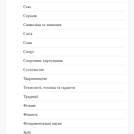
Секс
Серіали
Символіка та значення
Сім’я
Соки
Спорт
Спортивне харчування
Суспільство
Тваринництво
Технології, техніка та гаджети
Традиції
Фільми
Фінанси
Фундаментальні науки
Хобі