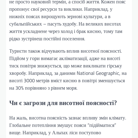
не просто науковий термін, а спосіб життя. Кожен пояс
пропонує свої ресурси та виклики. Наприклад, у
нижніх поясах вирощують зернові культури, а в
субальпійських – пасуть худобу. На великих висотах
життя ускладнене через холод і брак кисню, тому там
рідко зустрінеш постійні поселення.
Туристи також відчувають вплив висотної поясності.
Підйом у гори вимагає акліматизації, адже на висоті
тиск повітря знижується, що може викликати гірську
хворобу. Наприклад, за даними National Geographic, на
висоті 3000 метрів вміст кисню в повітрі зменшується
на 30% порівняно з рівнем моря.
Чи є загрози для висотної поясності?
На жаль, висотна поясність зазнає впливу змін клімату.
Глобальне потепління змушує пояси “підійматися”
вище. Наприклад, у Альпах ліси поступово