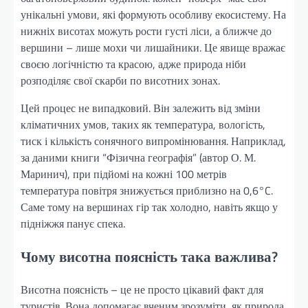
унікальні умови, які формують особливу екосистему. На
нижніх висотах можуть рости густі ліси, а ближче до
вершини – лише мохи чи лишайники. Це явище вражає
своєю логічністю та красою, адже природа ніби
розподіляє свої скарби по висотних зонах.
Цей процес не випадковий. Він залежить від зміни
кліматичних умов, таких як температура, вологість,
тиск і кількість сонячного випромінювання. Наприклад,
за даними книги “Фізична географія” (автор О. М.
Маринич), при підйомі на кожні 100 метрів
температура повітря знижується приблизно на 0,6°C.
Саме тому на вершинах гір так холодно, навіть якщо у
підніжжя панує спека.
Чому висотна поясність така важлива?
Висотна поясність – це не просто цікавий факт для
туристів. Вона допомагає вченим зрозуміти, як природа