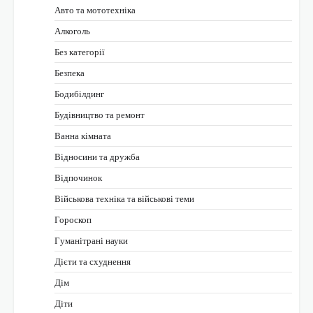
Авто та мототехніка
Алкоголь
Без категорії
Безпека
Бодибілдинг
Будівництво та ремонт
Ванна кімната
Відносини та дружба
Відпочинок
Військова техніка та військові теми
Гороскоп
Гуманітрані науки
Дієти та схуднення
Дім
Діти