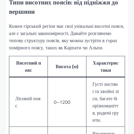
Типи висотних поясів: від підніжжя до
вершини
Кожен гірський регіон має свої унікальні висотні пояси,
але є загальні закономірності. Давайте розглянемо
типову структуру поясів, яку можна зустріти в горах
помірного поясу, таких як Карпати чи Альпи.
Висотний п
Характерис
Висота (м)
ояс
тики
Густі листян
і та хвойні лі
Лісовий поя
си, багате бі
0–1200
с
орізноманітт
я, родючі ґру
нти.
Чагарники,