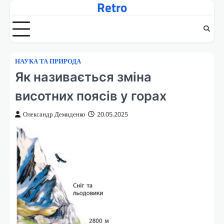
Retro
Перейти
до
вмісту
НАУКА ТА ПРИРОДА
Як називається зміна
висотних поясів у горах
Олександр Демиденко
20.05.2025