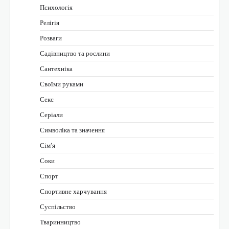
Психологія
Релігія
Розваги
Садівництво та рослини
Сантехніка
Своїми руками
Секс
Серіали
Символіка та значення
Сім’я
Соки
Спорт
Спортивне харчування
Суспільство
Тваринництво