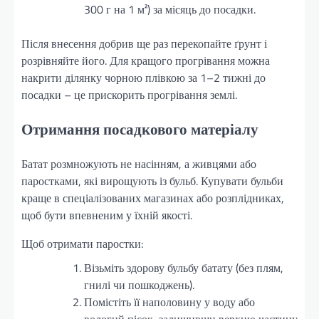
300 г на 1 м²) за місяць до посадки.
Після внесення добрив ще раз перекопайте ґрунт і
розрівняйте його. Для кращого прогрівання можна
накрити ділянку чорною плівкою за 1–2 тижні до
посадки – це прискорить прогрівання землі.
Отримання посадкового матеріалу
Батат розмножують не насінням, а живцями або
паростками, які вирощують із бульб. Купувати бульби
краще в спеціалізованих магазинах або розплідниках,
щоб бути впевненим у їхній якості.
Щоб отримати паростки:
Візьміть здорову бульбу батату (без плям,
гнилі чи пошкоджень).
Помістіть її наполовину у воду або
вологий пісок, залишивши верхню частину