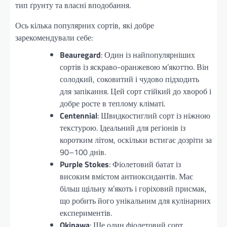
тип ґрунту та власні вподобання.
Ось кілька популярних сортів, які добре
зарекомендували себе:
Beauregard
: Один із найпопулярніших
сортів із яскраво-оранжевою м’якоттю. Він
солодкий, соковитий і чудово підходить
для запікання. Цей сорт стійкий до хвороб і
добре росте в теплому кліматі.
Centennial
: Швидкостиглий сорт із ніжною
текстурою. Ідеальний для регіонів із
коротким літом, оскільки встигає дозріти за
90–100 днів.
Purple Stokes
: Фіолетовий батат із
високим вмістом антиоксидантів. Має
більш щільну м’якоть і горіховий присмак,
що робить його унікальним для кулінарних
експериментів.
Okinawa
: Ще один фіолетовий сорт,