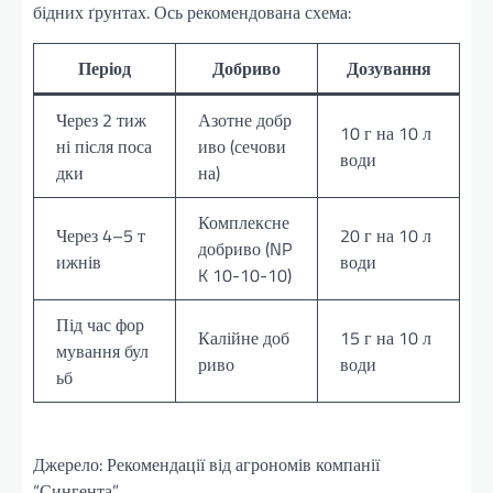
бідних ґрунтах. Ось рекомендована схема:
Період
Добриво
Дозування
Через 2 тиж
Азотне добр
10 г на 10 л
ні після поса
иво (сечови
води
дки
на)
Комплексне
Через 4–5 т
20 г на 10 л
добриво (NP
ижнів
води
K 10-10-10)
Під час фор
Калійне доб
15 г на 10 л
мування бул
риво
води
ьб
Джерело: Рекомендації від агрономів компанії
“Сингента”.