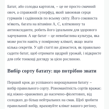
Батат, або солодка картопля, – це не просто смачний
овоч, а справжній суперфуд, який завоював серця
гурманів і садівників по всьому світу. Його соковиста
м’якоть, багата на вітаміни А, С, клітковину та
антиоксиданти, робить його ідеальним для здорового
харчування. А ще батат – це невибаглива культура, яка
може рости навіть у помірному кліматі, якщо знати
кілька секретів. У цій статті ви дізнаєтеся, як правильно
садити батат, щоб отримати щедрий урожай, і відкриєте
для себе тонкощі догляду за цією рослиною.
Вибір сорту батату: що потрібно знати
Перший крок до успішного вирощування батату –
вибір правильного сорту. Різноманітність сортів вражає:
від ніжно-оранжевих до насичено-фіолетових, від
солодких до більш нейтральних на смак. Щоб зробити
правильний вибір, враховуйте клімат вашого регіону,