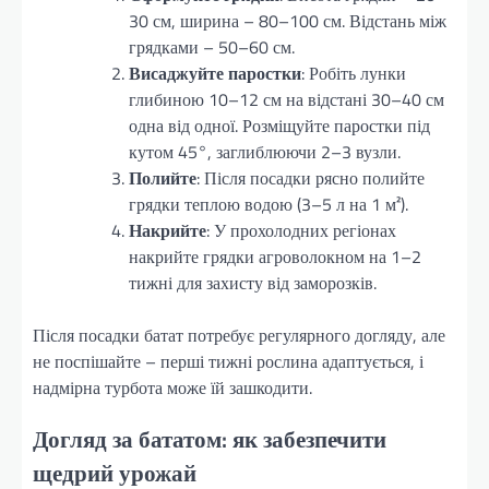
30 см, ширина – 80–100 см. Відстань між
грядками – 50–60 см.
Висаджуйте паростки
: Робіть лунки
глибиною 10–12 см на відстані 30–40 см
одна від одної. Розміщуйте паростки під
кутом 45°, заглиблюючи 2–3 вузли.
Полийте
: Після посадки рясно полийте
грядки теплою водою (3–5 л на 1 м²).
Накрийте
: У прохолодних регіонах
накрийте грядки агроволокном на 1–2
тижні для захисту від заморозків.
Після посадки батат потребує регулярного догляду, але
не поспішайте – перші тижні рослина адаптується, і
надмірна турбота може їй зашкодити.
Догляд за бататом: як забезпечити
щедрий урожай