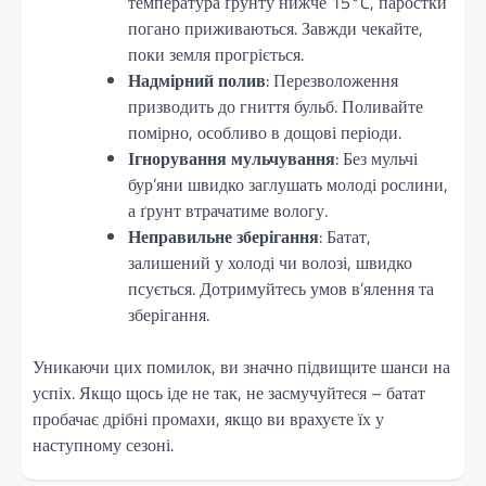
температура ґрунту нижче 15°C, паростки
погано приживаються. Завжди чекайте,
поки земля прогріється.
Надмірний полив
: Перезволоження
призводить до гниття бульб. Поливайте
помірно, особливо в дощові періоди.
Ігнорування мульчування
: Без мульчі
бур’яни швидко заглушать молоді рослини,
а ґрунт втрачатиме вологу.
Неправильне зберігання
: Батат,
залишений у холоді чи волозі, швидко
псується. Дотримуйтесь умов в’ялення та
зберігання.
Уникаючи цих помилок, ви значно підвищите шанси на
успіх. Якщо щось іде не так, не засмучуйтеся – батат
пробачає дрібні промахи, якщо ви врахуєте їх у
наступному сезоні.