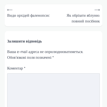
Навігація
⟵
⟶
записів
Види орхідей фаленопсис
Як обрізати яблуню:
повний посібник
Залишити відповідь
Ваша e-mail адреса не оприлюднюватиметься.
Обов’язкові поля позначені
*
Коментар
*