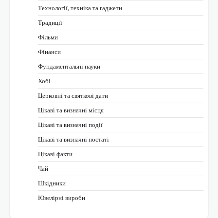
Технології, техніка та гаджети
Традиції
Фільми
Фінанси
Фундаментальні науки
Хобі
Церковні та святкові дати
Цікаві та визначні місця
Цікаві та визначні події
Цікаві та визначні постаті
Цікаві факти
Чай
Шкідники
Ювелірні вироби