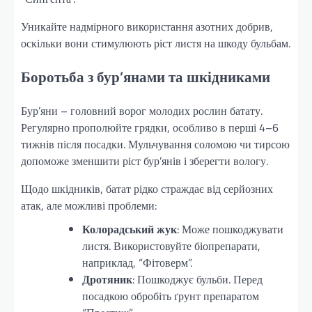
Уникайте надмірного використання азотних добрив,
оскільки вони стимулюють ріст листя на шкоду бульбам.
Боротьба з бур’янами та шкідниками
Бур’яни – головний ворог молодих рослин батату.
Регулярно прополюйте грядки, особливо в перші 4–6
тижнів після посадки. Мульчування соломою чи тирсою
допоможе зменшити ріст бур’янів і зберегти вологу.
Щодо шкідників, батат рідко страждає від серйозних
атак, але можливі проблеми:
Колорадський жук
: Може пошкоджувати
листя. Використовуйте біопрепарати,
наприклад, “Фітоверм”.
Дротяник
: Пошкоджує бульби. Перед
посадкою обробіть ґрунт препаратом