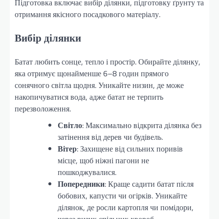
Підготовка включає вибір ділянки, підготовку ґрунту та
отримання якісного посадкового матеріалу.
Вибір ділянки
Батат любить сонце, тепло і простір. Обирайте ділянку,
яка отримує щонайменше 6–8 годин прямого
сонячного світла щодня. Уникайте низин, де може
накопичуватися вода, адже батат не терпить
перезволоження.
Світло
: Максимально відкрита ділянка без
затінення від дерев чи будівель.
Вітер
: Захищене від сильних поривів
місце, щоб ніжні пагони не
пошкоджувалися.
Попередники
: Краще садити батат після
бобових, капусти чи огірків. Уникайте
ділянок, де росли картопля чи помідори,
через ризик спільних хвороб.