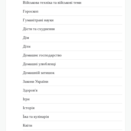
Військова техніка та військові теми
Гороскоп
Гуманітрані науки
Дієти та схуднення
Дім
Діти
Домашнє господарство
Домашні улюбленці
Домашній затишок
Закони України
Здоров'я
Ігри
Історія
Їжа та кулінарія
Квіти