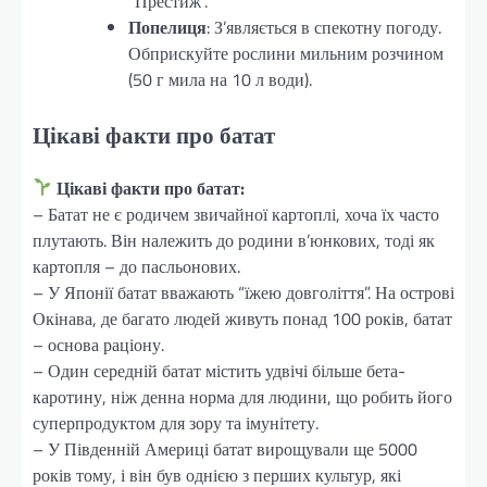
“Престиж”.
Попелиця
: З’являється в спекотну погоду.
Обприскуйте рослини мильним розчином
(50 г мила на 10 л води).
Цікаві факти про батат
Цікаві факти про батат:
– Батат не є родичем звичайної картоплі, хоча їх часто
плутають. Він належить до родини в’юнкових, тоді як
картопля – до пасльонових.
– У Японії батат вважають “їжею довголіття”. На острові
Окінава, де багато людей живуть понад 100 років, батат
– основа раціону.
– Один середній батат містить удвічі більше бета-
каротину, ніж денна норма для людини, що робить його
суперпродуктом для зору та імунітету.
– У Південній Америці батат вирощували ще 5000
років тому, і він був однією з перших культур, які