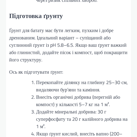
Підготовка ґрунту
Ґрунт для батату має бути легким, пухким і добре
дренованим. Ідеальний варіант – супіщаний або
суглинний ґрунт із pH 5.8–6.5. Якщо ваш ґрунт важкий
або глинистий, додайте пісок і компост, щоб покращити
його структуру.
Ось як підготувати ґрунт:
Перекопайте ділянку на глибину 25–30 см,
видаляючи бур’яни та каміння.
Внесіть органічні добрива (перегній або
компост) у кількості 5–7 кг на 1 м².
Додайте мінеральні добрива: 30 г
суперфосфату та 20 г калійного добрива на
1 м².
Якщо ґрунт кислий, внесіть вапно (200–