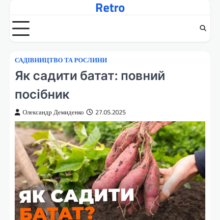
Retro
Перейти
до
вмісту
САДІВНИЦТВО ТА РОСЛИНИ
Як садити батат: повний
посібник
Олександр Демиденко
27.05.2025