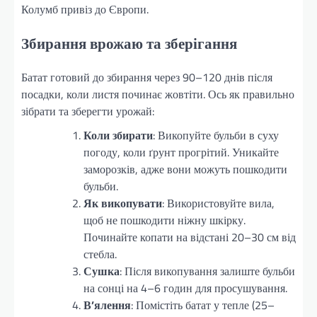
Колумб привіз до Європи.
Збирання врожаю та зберігання
Батат готовий до збирання через 90–120 днів після
посадки, коли листя починає жовтіти. Ось як правильно
зібрати та зберегти урожай:
Коли збирати
: Викопуйте бульби в суху
погоду, коли ґрунт прогрітий. Уникайте
заморозків, адже вони можуть пошкодити
бульби.
Як викопувати
: Використовуйте вила,
щоб не пошкодити ніжну шкірку.
Починайте копати на відстані 20–30 см від
стебла.
Сушка
: Після викопування залиште бульби
на сонці на 4–6 годин для просушування.
В’ялення
: Помістіть батат у тепле (25–