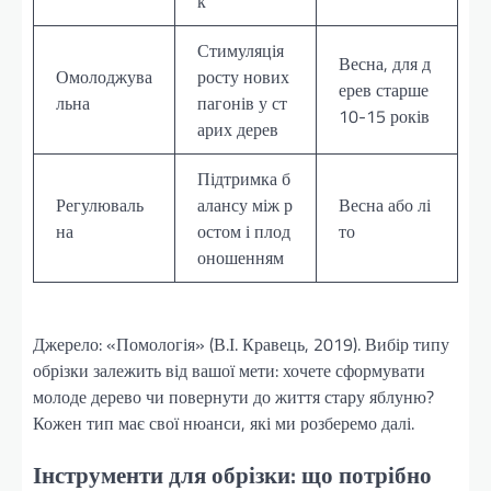
к
Стимуляція
Весна, для д
Омолоджува
росту нових
ерев старше
льна
пагонів у ст
10-15 років
арих дерев
Підтримка б
Регулюваль
алансу між р
Весна або лі
на
остом і плод
то
оношенням
Джерело: «Помологія» (В.І. Кравець, 2019). Вибір типу
обрізки залежить від вашої мети: хочете сформувати
молоде дерево чи повернути до життя стару яблуню?
Кожен тип має свої нюанси, які ми розберемо далі.
Інструменти для обрізки: що потрібно