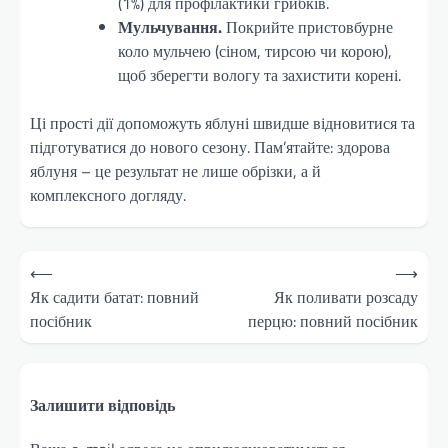
(1%) для профілактики грибків.
Мульчування.
Покрийте пристовбурне
коло мульчею (сіном, тирсою чи корою),
щоб зберегти вологу та захистити корені.
Ці прості дії допоможуть яблуні швидше відновитися та
підготуватися до нового сезону. Пам’ятайте: здорова
яблуня – це результат не лише обрізки, а й
комплексного догляду.
Навігація
⟵
⟶
записів
Як садити батат: повний
Як поливати розсаду
посібник
перцю: повний посібник
Залишити відповідь