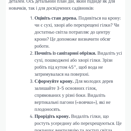
деталей. Ось детальний план дій, який підійде як для
новачків, так і для досвідчених садівників:
Оцініть стан дерева.
Подивіться на крону:
чи є сухі, хворі або перехрещені гілки? Чи
достатньо світла потрапляє до центру
крони? Це допоможе визначити обсяг
роботи.
Почніть із санітарної обрізки.
Видаліть усі
сухі, пошкоджені або хворі гілки. Зрізи
робіть під кутом 45°, щоб вода не
затримувалася на поверхні.
Сформуйте крону.
Для молодих дерев
залишайте 3-5 основних гілок,
спрямованих у різні боки. Видаліть
вертикальні пагони («вовчки»), які не
плодоносять.
Прорідіть крону.
Видаліть гілки, що
ростуть усередину або перехрещуються. Це
покращує вентиляцію та доступ світла.