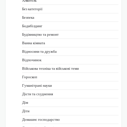
Алкоголь
Без категорії
Безпека
Бодибілдинг
Будівництво та ремонт
Ванна кімната
Відносини та дружба
Відпочинок
Військова техніка та військові теми
Гороскоп
Гуманітрані науки
Дієти та схуднення
Дім
Діти
Домашнє господарство