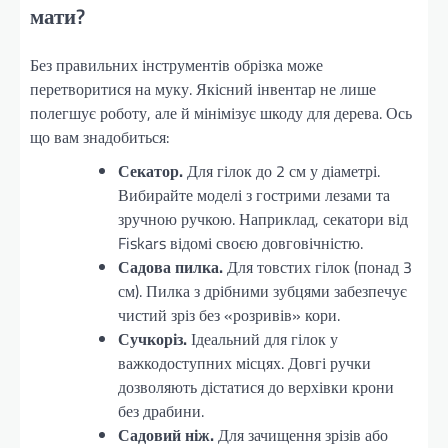
мати?
Без правильних інструментів обрізка може
перетворитися на муку. Якісний інвентар не лише
полегшує роботу, але й мінімізує шкоду для дерева. Ось
що вам знадобиться:
Секатор.
Для гілок до 2 см у діаметрі.
Вибирайте моделі з гострими лезами та
зручною ручкою. Наприклад, секатори від
Fiskars відомі своєю довговічністю.
Садова пилка.
Для товстих гілок (понад 3
см). Пилка з дрібними зубцями забезпечує
чистий зріз без «розривів» кори.
Сучкоріз.
Ідеальний для гілок у
важкодоступних місцях. Довгі ручки
дозволяють дістатися до верхівки крони
без драбини.
Садовий ніж.
Для зачищення зрізів або