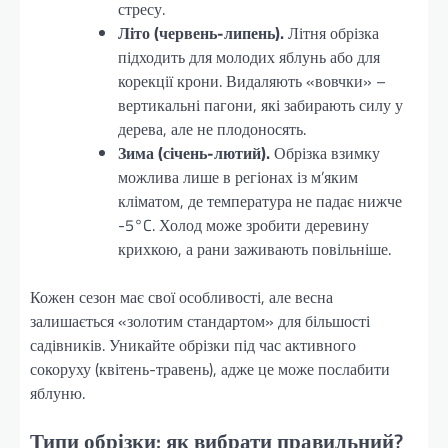
стресу.
Літо (червень-липень).
Літня обрізка
підходить для молодих яблунь або для
корекції крони. Видаляють «вовчки» –
вертикальні пагони, які забирають силу у
дерева, але не плодоносять.
Зима (січень-лютий).
Обрізка взимку
можлива лише в регіонах із м’яким
кліматом, де температура не падає нижче
-5°C. Холод може зробити деревину
крихкою, а рани заживають повільніше.
Кожен сезон має свої особливості, але весна
залишається «золотим стандартом» для більшості
садівників. Уникайте обрізки під час активного
сокоруху (квітень-травень), адже це може послабити
яблуню.
Типи обрізки: як вибрати правильний?