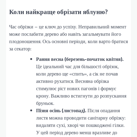
Коли найкраще обрізати яблуню?
Час обрізки – це ключ до успіху. Неправильний момент
може послабити дерево або навіть загальмувати його
плодоношення. Ось основні періоди, коли варто братися
за секатор:
Рання весна (березень-початок квітня).
Це ідеальний час для більшості обрізок,
коли дерево ще «спить», а сік не почав
активно рухатися. Весняна обрізка
стимулює ріст нових пагонів і формує
крону. Важливо встигнути до розпускання
бруньок.
Пізня осінь (листопад).
Після опадання
листя можна проводити санітарну обрізку:
видаляти сухі, хворі чи пошкоджені гілки.
У цей період дерево менш вразливе до