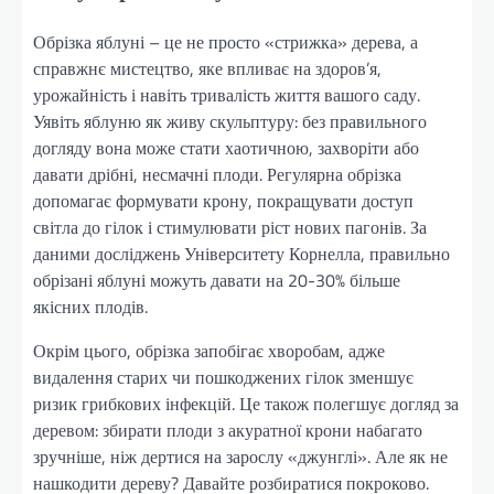
Обрізка яблуні – це не просто «стрижка» дерева, а
справжнє мистецтво, яке впливає на здоров’я,
урожайність і навіть тривалість життя вашого саду.
Уявіть яблуню як живу скульптуру: без правильного
догляду вона може стати хаотичною, захворіти або
давати дрібні, несмачні плоди. Регулярна обрізка
допомагає формувати крону, покращувати доступ
світла до гілок і стимулювати ріст нових пагонів. За
даними досліджень Університету Корнелла, правильно
обрізані яблуні можуть давати на 20-30% більше
якісних плодів.
Окрім цього, обрізка запобігає хворобам, адже
видалення старих чи пошкоджених гілок зменшує
ризик грибкових інфекцій. Це також полегшує догляд за
деревом: збирати плоди з акуратної крони набагато
зручніше, ніж дертися на зарослу «джунглі». Але як не
нашкодити дереву? Давайте розбиратися покроково.