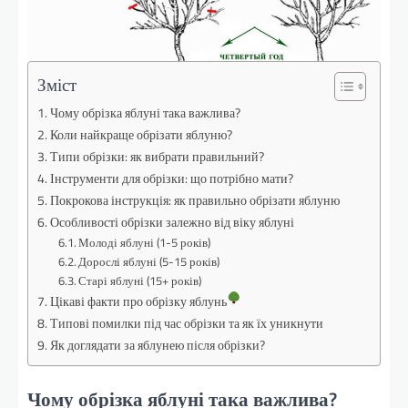
Зміст
Чому обрізка яблуні така важлива?
Коли найкраще обрізати яблуню?
Типи обрізки: як вибрати правильний?
Інструменти для обрізки: що потрібно мати?
Покрокова інструкція: як правильно обрізати яблуню
Особливості обрізки залежно від віку яблуні
Молоді яблуні (1-5 років)
Дорослі яблуні (5-15 років)
Старі яблуні (15+ років)
Цікаві факти про обрізку яблунь
Типові помилки під час обрізки та як їх уникнути
Як доглядати за яблунею після обрізки?
Чому обрізка яблуні така важлива?