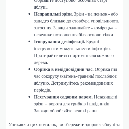
Обрізайте поступово, особливо старі
яблуні.
Неправильні зрізи.
Зрізи «на пеньок» або
занадто близько до стовбура уповільнюють
загоєння. Завжди залишайте «комірець» –
невелике потовщення біля основи гілки.
Ігнорування дезінфекції.
Брудні
інструменти можуть занести інфекцію.
Протирайте леза спиртом після кожного
дерева.
Обрізка в невідповідний час.
Обрізка під
час сокоруху (квітень-травень) послаблює
яблуню. Дотримуйтесь рекомендованих
періодів.
Нехтування садовим варом.
Незахищені
зрізи – ворота для грибків і шкідників.
Завжди обробляйте великі рани.
Уникаючи цих помилок, ви збережете здоров’я яблуні та