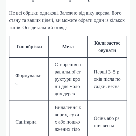
Не всі обрізки однакові. Залежно від віку дерева, його
стану та ваших цілей, ви можете обрати один із кількох
типів. Ось детальний огляд:
Коли застос
Тип обрізки
Мета
овувати
Створення п
равильної ст
Перші 3-5 р
Формувальн
руктури кро
оків після по
а
ни для моло
садки, весна
дих дерев
Видалення х
ворих, сухи
Осінь або ра
Санітарна
х або пошко
ння весна
джених гіло