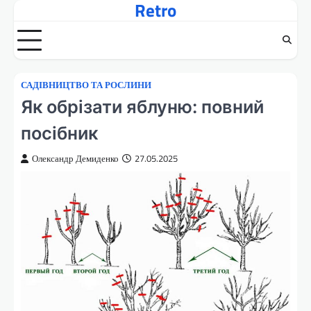
Retro
Перейти
до
вмісту
САДІВНИЦТВО ТА РОСЛИНИ
Як обрізати яблуню: повний
посібник
Олександр Демиденко
27.05.2025