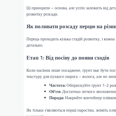
Ці принципи – основа, але успіх залежить від дет
розвитку розсади.
Як поливати розсаду перцю на різн
Перець проходить кілька стадій розвитку, і кожна
детально.
Етап 1: Від посіву до появи сходів
Коли насіння лише посаджене, ґрунт має бути пос
текстуру для пухкого пирога – волога, але не лип
Частота:
Обприскуйте ґрунт 1-2 рази
Об’єм:
Достатньо легкого зволоженн
Порада:
Накрийте контейнер плівкою 
Як тільки з’являються перші паростки, зніміть пл