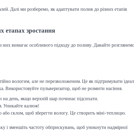
алей. Далі ми розберемо, як адаптувати полив до різних етапів
их етапах зростання
 з них вимагає особливого підходу до поливу. Давайте розглянемо
тійно вологим, але не перезволоженим. Це як підтримувати ідеа
ка. Використовуйте пульверизатор, щоб не розмити насіння.
 на день, якщо верхній шар починає підсихати.
я. Уникайте калюж!
або склом, щоб зберегти вологу. Це створить міні-теплицю.
івку і зменшіть частоту обприскувань, щоб уникнути надмірної