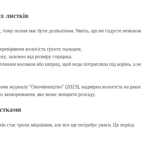
іх листків
 тому полив має бути делікатним. Уявіть, що ви годуєте немовля
еревіряючи вологість ґрунту пальцем.
у, залежно від розміру горщика.
тонким носиком або шприц, щоб вода потрапляла під корінь, а н
ими журналу “Овочівництво” (2023), надмірна вологість на ранн
го захворювання, яке може знищити розсаду.
истками
ін стає трохи міцнішим, але все ще потребує уваги. Це період