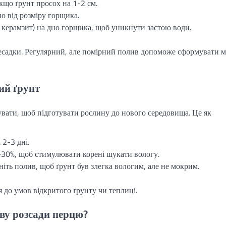
кщо ґрунт просох на 1-2 см.
о від розміру горщика.
керамзит) на дно горщика, щоб уникнути застою води.
ресадки. Регулярний, але помірний полив допоможе сформувати м
ий ґрунт
увати, щоб підготувати рослину до нового середовища. Це як
 2-3 дні.
-30%, щоб стимулювати корені шукати вологу.
ніть полив, щоб ґрунт був злегка вологим, але не мокрим.
до умов відкритого ґрунту чи теплиці.
ву розсади перцю?