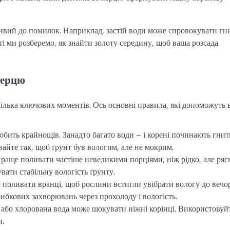
ивий до помилок. Наприклад, застій води може спровокувати гни
і ми розберемо, як знайти золоту середину, щоб ваша розсада
перцю
ілька ключових моментів. Ось основні правила, які допоможуть 
бить крайнощів. Занадто багато води – і корені починають гнит
вайте так, щоб ґрунт був вологим, але не мокрим.
раще поливати частіше невеликими порціями, ніж рідко, але ряс
вати стабільну вологість ґрунту.
поливати вранці, щоб рослини встигли увібрати вологу до вечор
ибкових захворювань через прохолоду і вологість.
або хлорована вода може шокувати ніжні корінці. Використовуй
и.