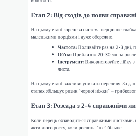
вологості.
Етап 2: Від сходів до появи справжн
На цьому етапі коренева система перцю ще слабка,
маленькими порціями і дуже обережно.
Частота:
Поливайте раз на 2-3 дні, п
Об’єм:
Приблизно 20-30 мл на рослин
Інструмент:
Використовуйте лійку з 
листя.
На цьому етапі важливо уникати переливу. За дан
етапах збільшує ризик “чорної ніжки” – грибково
Етап 3: Розсада з 2-4 справжніми л
Коли перець обзаводиться справжніми листками, в
активного росту, коли рослина “п’є” більше.