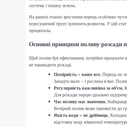
систему і пишну зелень.
На ранніх етапах зростання перець особливо чутл
пересушений ґрунт зупинить розвиток. У цій статт
процвітала.
Основні принципи поливу розсади 
Щоб полив був ефективним, потрібно врахувати к
не нашкодити розсаді.
Помірність – ваше все.
Перець не лю
Занадто мало – і рослина в’яне. Поли
Регулярність важливіша за об’єм.
К
Для розсади перцю ідеально підтриму
Час поливу має значення.
Найкраще 
Вечірній полив може призвести до гр
Якість води – не дрібниця.
Холодна 
відстояну воду кімнатної температур