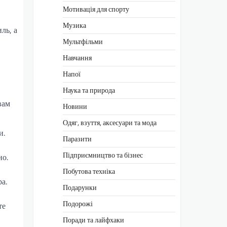
Мотивація для спорту
Музика
ль, а
Мультфільми
Навчання
Напої
Наука та природа
вам
Новини
Одяг, взуття, аксесуари та мода
и.
Паразити
Підприємництво та бізнес
но.
Побутова техніка
а.
Подарунки
Подорожі
те
Поради та лайфхаки