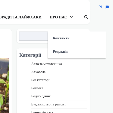
RU
UK
ОРАДИ ТА ЛАЙФХАКИ
ПРО НАС
Пошук
Контакти
Редакція
Категорії
Авто та мототехніка
Алкоголь
Без категорії
Безпека
Бодибілдинг
Будівництво та ремонт
Ванна кімната