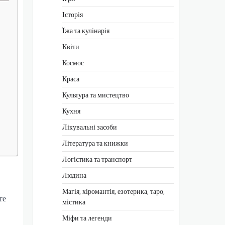
Історія
Їжа та кулінарія
Квіти
Космос
Краса
Культура та мистецтво
Кухня
Лікувальні засоби
Література та книжки
Логістика та транспорт
Людина
Магія, хіромантія, езотерика, таро,
те
містика
Міфи та легенди