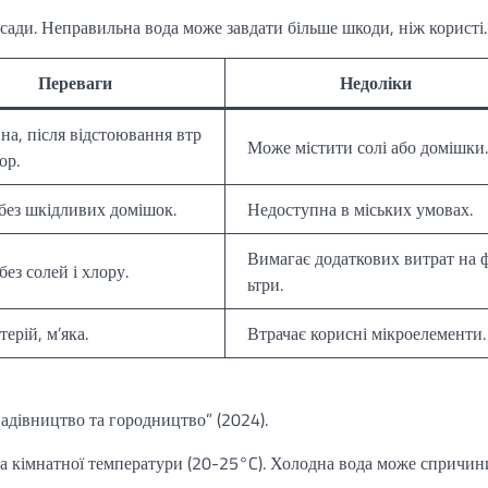
озсади. Неправильна вода може завдати більше шкоди, ніж користі.
Переваги
Недоліки
на, після відстоювання втр
Може містити солі або домішки.
ор.
 без шкідливих домішок.
Недоступна в міських умовах.
Вимагає додаткових витрат на 
без солей і хлору.
ьтри.
терій, м’яка.
Втрачає корисні мікроелементи.
адівництво та городництво” (2024).
да кімнатної температури (20-25°C). Холодна вода може спричин