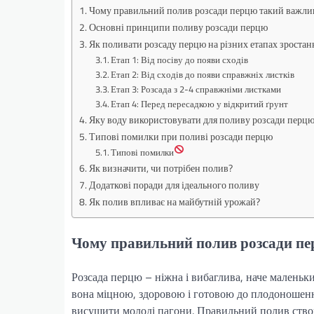
Чому правильний полив розсади перцю такий важли
Основні принципи поливу розсади перцю
Як поливати розсаду перцю на різних етапах зростан
Етап 1: Від посіву до появи сходів
Етап 2: Від сходів до появи справжніх листків
Етап 3: Розсада з 2-4 справжніми листками
Етап 4: Перед пересадкою у відкритий ґрунт
Яку воду використовувати для поливу розсади перц
Типові помилки при поливі розсади перцю
Типові помилки
Як визначити, чи потрібен полив?
Додаткові поради для ідеального поливу
Як полив впливає на майбутній урожай?
Чому правильний полив розсади п
Розсада перцю – ніжна і вибаглива, наче маленький
вона міцною, здоровою і готовою до плодоношення
висушити молоді пагони. Правильний полив ство