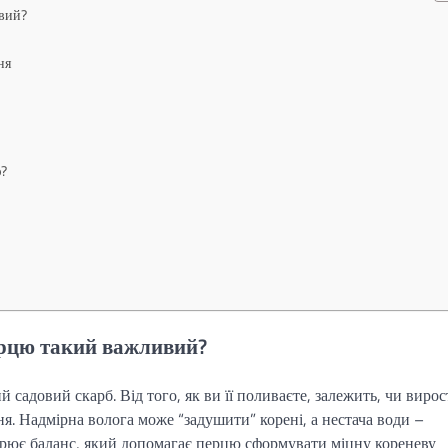
вий?
ня
ю?
ерцю такий важливий?
 садовий скарб. Від того, як ви її поливаєте, залежить, чи вирос
. Надмірна волога може “задушити” корені, а нестача води –
рює баланс, який допомагає перцю сформувати міцну кореневу