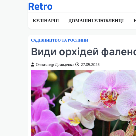
Retro
Перейти
до
вмісту
КУЛІНАРІЯ
ДОМАШНІ УЛЮБЛЕНЦІ
САДІВНИЦТВО ТА РОСЛИНИ
Види орхідей фален
Олександр Демиденко
27.05.2025