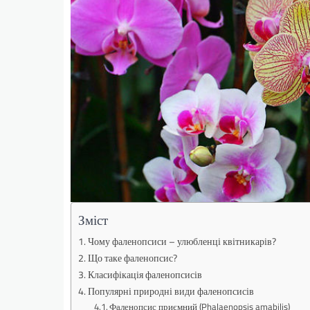
Зміст
Чому фаленопсиси – улюбленці квітникарів?
Що таке фаленопсис?
Класифікація фаленопсисів
Популярні природні види фаленопсисів
Фаленопсис приємний (Phalaenopsis amabilis)