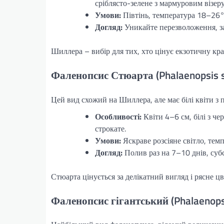
сріблясто-зелене з мармуровим візер
Умови:
Півтінь, температура 18–26°C
Догляд:
Уникайте перезволоження, за
Шиллера – вибір для тих, хто цінує екзотичну крас
Фаленопсис Стюарта (Phalaenopsis s
Цей вид схожий на Шиллера, але має білі квіти 
Особливості:
Квіти 4–6 см, білі з че
строкате.
Умови:
Яскраве розсіяне світло, тем
Догляд:
Полив раз на 7–10 днів, субст
Стюарта цінується за делікатний вигляд і рясне цві
Фаленопсис гігантський (Phalaenops