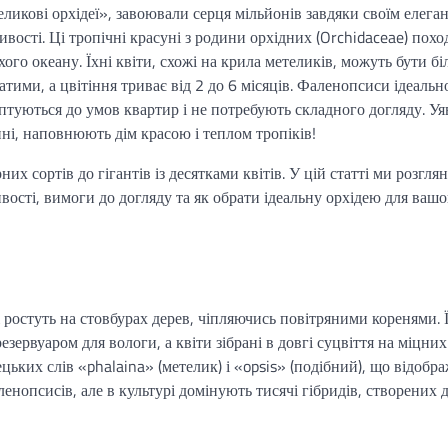
теликові орхідеї», завоювали серця мільйонів завдяки своїм елег
вості. Ці тропічні красуні з родини орхідних (Orchidaceae) похо
хого океану. Їхні квіти, схожі на крила метеликів, можуть бути б
ими, а цвітіння триває від 2 до 6 місяців. Фаленопсиси ідеальн
туються до умов квартир і не потребують складного догляду. Уяв
ні, наповнюють дім красою і теплом тропіків!
их сортів до гігантів із десятками квітів. У цій статті ми розгля
ивості, вимоги до догляду та як обрати ідеальну орхідею для вашо
і ростуть на стовбурах дерев, чіпляючись повітряними коренями. 
езервуаром для вологи, а квіти зібрані в довгі суцвіття на міцних
цьких слів «phalaina» (метелик) і «opsis» (подібний), що відобр
ленопсисів, але в культурі домінують тисячі гібридів, створених 