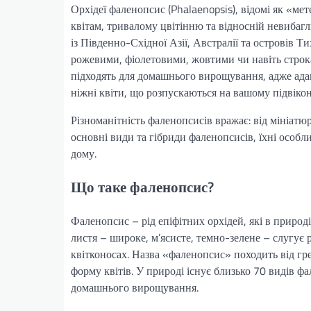
Орхідеї фаленопсис (Phalaenopsis), відомі як «ме
квітам, тривалому цвітінню та відносній невибагли
із Південно-Східної Азії, Австралії та островів Ти
рожевими, фіолетовими, жовтими чи навіть строкат
підходять для домашнього вирощування, адже адап
ніжні квіти, що розпускаються на вашому підвікон
Різноманітність фаленопсисів вражає: від мініатюрн
основні види та гібриди фаленопсисів, їхні особл
дому.
Що таке фаленопсис?
Фаленопсис – рід епіфітних орхідей, які в природ
листя – широке, м’ясисте, темно-зелене – слугує р
квітконосах. Назва «фаленопсис» походить від гре
форму квітів. У природі існує близько 70 видів фа
домашнього вирощування.