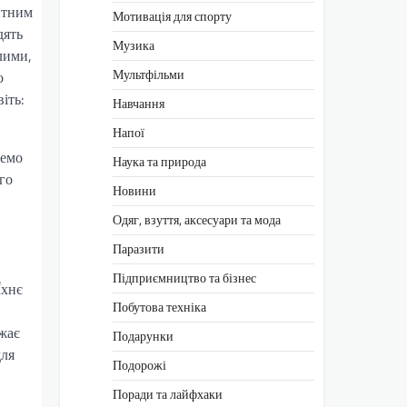
антним
Мотивація для спорту
дять
Музика
ілими,
Мультфільми
о
іть:
Навчання
Напої
немо
Наука та природа
го
Новини
Одяг, взуття, аксесуари та мода
Паразити
Підприємництво та бізнес
Їхнє
Побутова техніка
ажає
Подарунки
для
Подорожі
Поради та лайфхаки