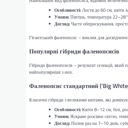
Найбільший вид фаленопсиса, відомий величезним
Особливості:
Листя до 60 см, квіти 4
Умови:
Півтінь, температура 22–28°C
Догляд:
Часте обприскування, просто
Гігантський фаленопсис – виклик для досвідчених 
Популярні гібриди фаленопсисів
Гібриди фаленопсисів – результат селекції, який 
найпопулярніші з них.
Фаленопсис стандартний (‘Big White’,
Класичні гібриди з великими квітами, які доміную
Особливості:
Квіти 8–12 см, білі, рож
Умови:
Яскраве розсіяне світло, тем
Догляд:
Полив раз на 7–10 днів, субс