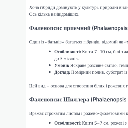
Хоча гібриди домінують у культурі, природні види 
Ось кілька найвідоміших.
Фаленопсис приємний (Phalaenopsis 
Один із «батьків» багатьох гібридів, відомий як «м
Особливості:
Квіти 7–10 см, білі з ж
до 3 місяців.
Умови:
Яскраве розсіяне світло, тем
Догляд:
Помірний полив, субстрат із
Цей вид – основа для створення білих і рожевих г
Фаленопсис Шиллера (Phalaenopsis sc
Вражає строкатим листям і рожево-фіолетовими кв
Особливості:
Квіти 5–7 см, рожеві з