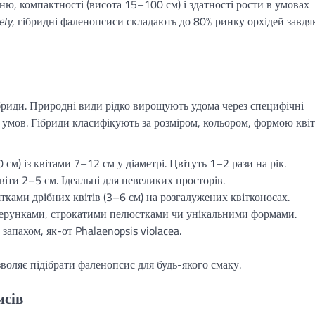
ю, компактності (висота 15–100 см) і здатності рости в умовах
ety
, гібридні фаленопсиси складають до 80% ринку орхідей завдя
бриди. Природні види рідко вирощують удома через специфічні
 умов. Гібриди класифікують за розміром, кольором, формою квіті
м) із квітами 7–12 см у діаметрі. Цвітуть 1–2 рази на рік.
іти 2–5 см. Ідеальні для невеликих просторів.
сятками дрібних квітів (3–6 см) на розгалужених квітконосах.
зерунками, строкатими пелюстками чи унікальними формами.
запахом, як-от Phalaenopsis violacea.
зволяє підібрати фаленопсис для будь-якого смаку.
исів