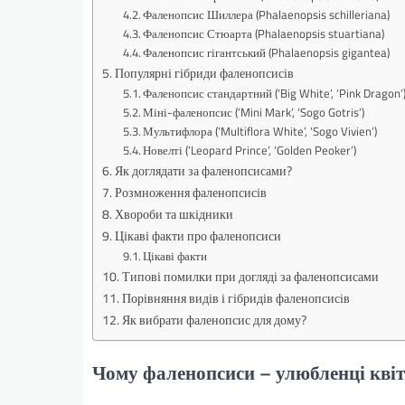
Фаленопсис Шиллера (Phalaenopsis schilleriana)
Фаленопсис Стюарта (Phalaenopsis stuartiana)
Фаленопсис гігантський (Phalaenopsis gigantea)
Популярні гібриди фаленопсисів
Фаленопсис стандартний (‘Big White’, ‘Pink Dragon’
Міні-фаленопсис (‘Mini Mark’, ‘Sogo Gotris’)
Мультифлора (‘Multiflora White’, ‘Sogo Vivien’)
Новелті (‘Leopard Prince’, ‘Golden Peoker’)
Як доглядати за фаленопсисами?
Розмноження фаленопсисів
Хвороби та шкідники
Цікаві факти про фаленопсиси
Цікаві факти
Типові помилки при догляді за фаленопсисами
Порівняння видів і гібридів фаленопсисів
Як вибрати фаленопсис для дому?
Чому фаленопсиси – улюбленці кві