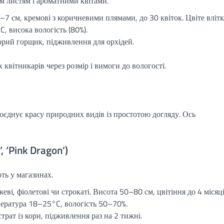
 листям і ароматними квітами.
–7 см, кремові з коричневими плямами, до 30 квіток. Цвіте влітк
, висока вологість (80%).
рий горщик, підживлення для орхідей.
квітникарів через розмір і вимоги до вологості.
поєднує красу природних видів із простотою догляду. Ось
 ‘Pink Dragon’)
ть у магазинах.
еві, фіолетові чи строкаті. Висота 50–80 см, цвітіння до 4 місяці
пература 18–25°C, вологість 50–70%.
трат із кори, підживлення раз на 2 тижні.