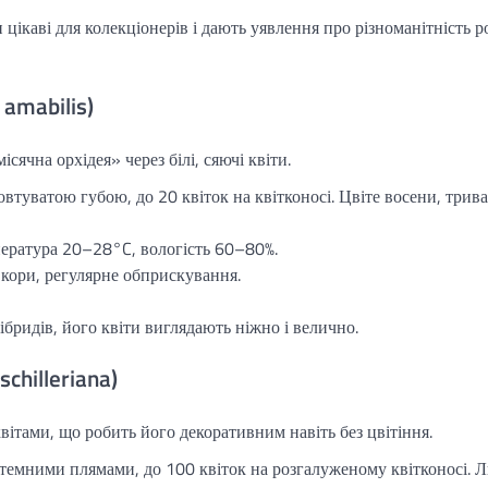
цікаві для колекціонерів і дають уявлення про різноманітність р
amabilis)
ісячна орхідея» через білі, сяючі квіти.
овтуватою губою, до 20 квіток на квітконосі. Цвіте восени, трива
пература 20–28°C, вологість 60–80%.
 кори, регулярне обприскування.
ібридів, його квіти виглядають ніжно і велично.
hilleriana)
ітами, що робить його декоративним навіть без цвітіння.
 темними плямами, до 100 квіток на розгалуженому квітконосі. Л