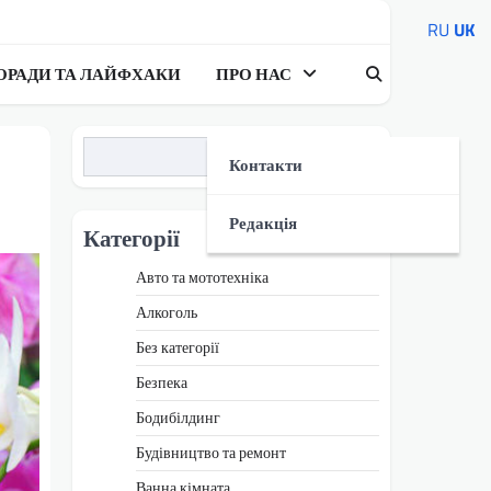
RU
UK
ОРАДИ ТА ЛАЙФХАКИ
ПРО НАС
Пошук
Контакти
Редакція
Категорії
Авто та мототехніка
Алкоголь
Без категорії
Безпека
Бодибілдинг
Будівництво та ремонт
Ванна кімната