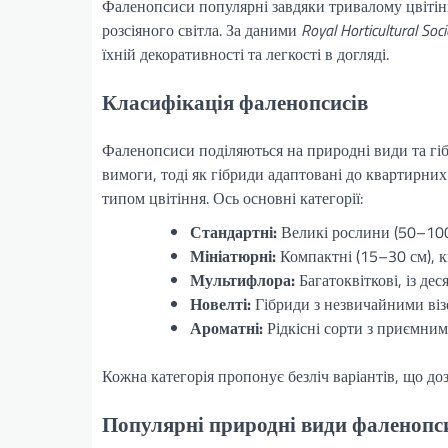
Фаленопсиси популярні завдяки тривалому цвітінн
розсіяного світла. За даними
Royal Horticultural Soci
їхній декоративності та легкості в догляді.
Класифікація фаленопсисів
Фаленопсиси поділяються на природні види та гі
вимоги, тоді як гібриди адаптовані до квартирних
типом цвітіння. Ось основні категорії:
Стандартні:
Великі рослини (50–100 с
Мініатюрні:
Компактні (15–30 см), кв
Мультифлора:
Багатоквіткові, із де
Новелті:
Гібриди з незвичайними ві
Ароматні:
Рідкісні сорти з приємним 
Кожна категорія пропонує безліч варіантів, що до
Популярні природні види фаленопс