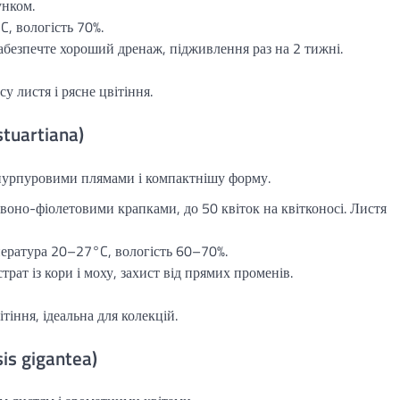
унком.
, вологість 70%.
безпечте хороший дренаж, підживлення раз на 2 тижні.
у листя і рясне цвітіння.
tuartiana)
з пурпуровими плямами і компактнішу форму.
рвоно-фіолетовими крапками, до 50 квіток на квітконосі. Листя
пература 20–27°C, вологість 60–70%.
рат із кори і моху, захист від прямих променів.
тіння, ідеальна для колекцій.
is gigantea)