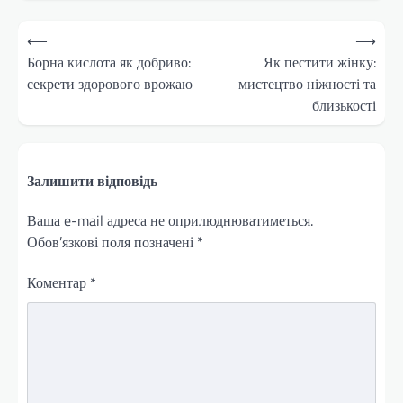
Навігація
⟵
⟶
записів
Борна кислота як добриво:
Як пестити жінку:
секрети здорового врожаю
мистецтво ніжності та
близькості
Залишити відповідь
Ваша e-mail адреса не оприлюднюватиметься.
Обов’язкові поля позначені
*
Коментар
*