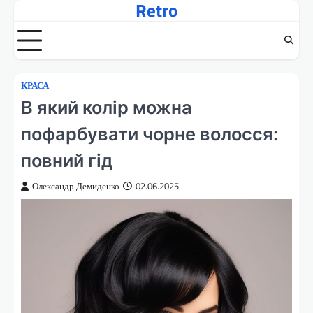
Retro
Перейти
до
вмісту
КРАСА
В який колір можна
пофарбувати чорне волосся:
повний гід
Олександр Демиденко
02.06.2025