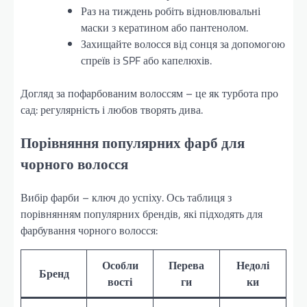
Раз на тиждень робіть відновлювальні
маски з кератином або пантенолом.
Захищайте волосся від сонця за допомогою
спреїв із SPF або капелюхів.
Догляд за пофарбованим волоссям – це як турбота про
сад: регулярність і любов творять дива.
Порівняння популярних фарб для
чорного волосся
Вибір фарби – ключ до успіху. Ось таблиця з
порівнянням популярних брендів, які підходять для
фарбування чорного волосся:
Особли
Перева
Недолі
Бренд
вості
ги
ки