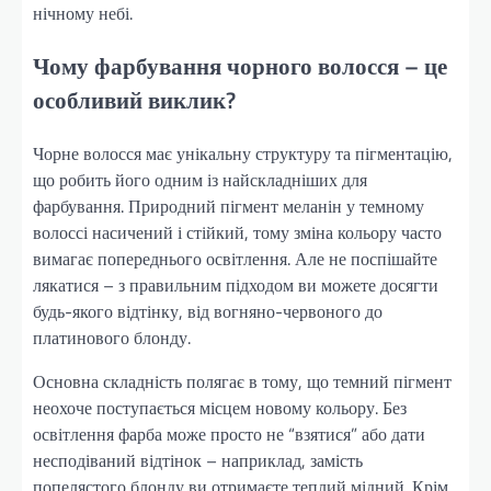
нічному небі.
Чому фарбування чорного волосся – це
особливий виклик?
Чорне волосся має унікальну структуру та пігментацію,
що робить його одним із найскладніших для
фарбування. Природний пігмент меланін у темному
волоссі насичений і стійкий, тому зміна кольору часто
вимагає попереднього освітлення. Але не поспішайте
лякатися – з правильним підходом ви можете досягти
будь-якого відтінку, від вогняно-червоного до
платинового блонду.
Основна складність полягає в тому, що темний пігмент
неохоче поступається місцем новому кольору. Без
освітлення фарба може просто не “взятися” або дати
несподіваний відтінок – наприклад, замість
попелястого блонду ви отримаєте теплий мідний. Крім