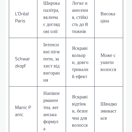
Широка
Легке н
палітра,
анесенн
L’Oréal
Висока
включа
я, стійкі
Paris
ціна
є догляд
сть до 8
ові олії
тижнів
Інтенси
Яскраві
вні пігм
кольор
Може с
Schwar
енти, за
и, довго
ушити
zkopf
хист від
тривали
волосся
вигоран
й ефект
ня
Напівпе
Яскраві
рманен
відтінк
Швидко
Manic P
тна, вег
и, безпе
змиваєт
anic
анська
чна для
ься
формул
волосся
а