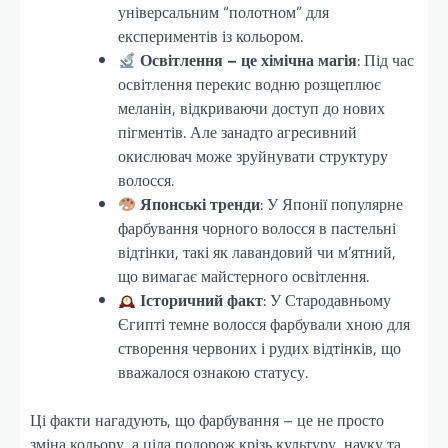
універсальним “полотном” для
експериментів із кольором.
Освітлення – це хімічна магія
: Під час
освітлення перекис водню розщеплює
меланін, відкриваючи доступ до нових
пігментів. Але занадто агресивний
окислювач може зруйнувати структуру
волосся.
Японські тренди
: У Японії популярне
фарбування чорного волосся в пастельні
відтінки, такі як лавандовий чи м’ятний,
що вимагає майстерного освітлення.
Історичний факт
: У Стародавньому
Єгипті темне волосся фарбували хною для
створення червоних і рудих відтінків, що
вважалося ознакою статусу.
Ці факти нагадують, що фарбування – це не просто
зміна кольору, а ціла подорож крізь культуру, науку та