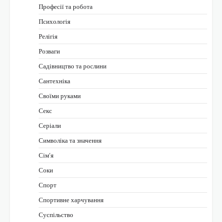
Професії та робота
Психологія
Релігія
Розваги
Садівництво та рослини
Сантехніка
Своїми руками
Секс
Серіали
Символіка та значення
Сім’я
Соки
Спорт
Спортивне харчування
Суспільство