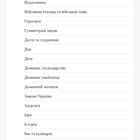
Відпочинок
Військова техніка та військові теми
Гороскоп
Гуманітрані науки
Дієти та схуднення
Дім
Діти
Домашнє господарство
Домашні улюбленці
Домашній затишок
Закони України
Здоров'я
Ігри
Історія
Їжа та кулінарія