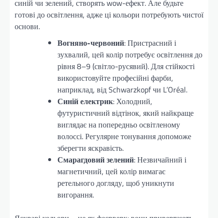
синій чи зелений, створять wow-ефект. Але будьте
готові до освітлення, адже ці кольори потребують чистої
основи.
Вогняно-червоний
: Пристрасний і
зухвалий, цей колір потребує освітлення до
рівня 8–9 (світло-русявий). Для стійкості
використовуйте професійні фарби,
наприклад, від Schwarzkopf чи L’Oréal.
Синій електрик
: Холодний,
футуристичний відтінок, який найкраще
виглядає на попередньо освітленому
волоссі. Регулярне тонування допоможе
зберегти яскравість.
Смарагдовий зелений
: Незвичайний і
магнетичний, цей колір вимагає
ретельного догляду, щоб уникнути
вигорання.
Яскраві кольори – це як феєрверк: вони привертають