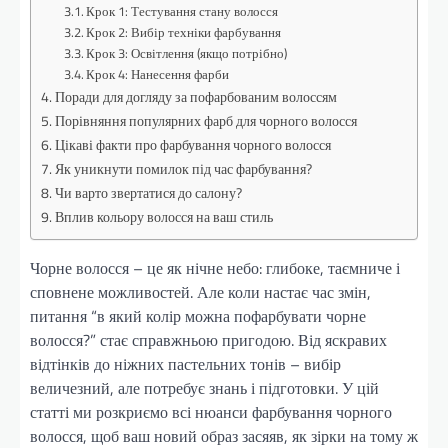
Крок 1: Тестування стану волосся
Крок 2: Вибір техніки фарбування
Крок 3: Освітлення (якщо потрібно)
Крок 4: Нанесення фарби
Поради для догляду за пофарбованим волоссям
Порівняння популярних фарб для чорного волосся
Цікаві факти про фарбування чорного волосся
Як уникнути помилок під час фарбування?
Чи варто звертатися до салону?
Вплив кольору волосся на ваш стиль
Чорне волосся – це як нічне небо: глибоке, таємниче і
сповнене можливостей. Але коли настає час змін,
питання “в який колір можна пофарбувати чорне
волосся?” стає справжньою пригодою. Від яскравих
відтінків до ніжних пастельних тонів – вибір
величезний, але потребує знань і підготовки. У цій
статті ми розкриємо всі нюанси фарбування чорного
волосся, щоб ваш новий образ засяяв, як зірки на тому ж