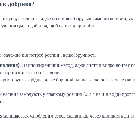
як добриво?
 потребує точності, адже надлишок бору так само шкідливий, як
сування цього добрива, щоб ваш сад процвітав.
 залежно від потреб рослин і вашої зручності:
ивлення).
Найпоширеніший метод, адже листя швидко вбирає бо
г борної кислоти на 1 л води.
ристовується рідше, адже бор повільніше засвоюється через коре
.
 насіння замочують у слабкому розчині (0,2 г на 1 л води) протя
і.
 залишається улюбленим серед садівників через швидкість дії та