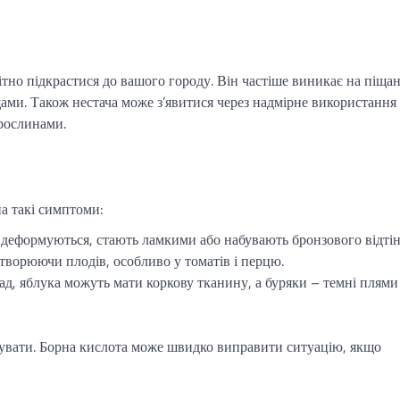
тно підкрастися до вашого городу. Він частіше виникає на піща
щами. Також нестача може з’явитися через надмірне використання
 рослинами.
а такі симптоми:
деформуються, стають ламкими або набувають бронзового відтін
творюючи плодів, особливо у томатів і перцю.
д, яблука можуть мати коркову тканину, а буряки – темні плями
кувати. Борна кислота може швидко виправити ситуацію, якщо