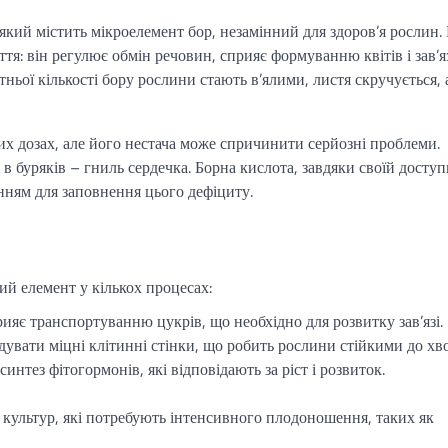
який містить мікроелемент бор, незамінний для здоров’я рослин.
тя: він регулює обмін речовин, сприяє формуванню квітів і зав’я
атньої кількості бору рослини стають в’ялими, листя скручується, 
их дозах, але його нестача може спричинити серйозні проблеми.
 в буряків – гниль сердечка. Борна кислота, завдяки своїй доступ
нням для заповнення цього дефіциту.
вий елемент у кількох процесах:
ияє транспортуванню цукрів, що необхідно для розвитку зав’язі.
дувати міцні клітинні стінки, що робить рослини стійкими до хв
интез фітогормонів, які відповідають за ріст і розвиток.
 культур, які потребують інтенсивного плодоношення, таких як