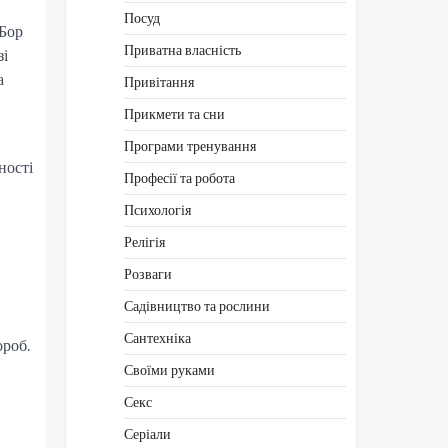
Посуд
 Бор
Приватна власність
зі
а
Привітання
Прикмети та сни
Програми тренування
ності
Професії та робота
Психологія
Релігія
Розваги
Садівництво та рослини
Сантехніка
ороб.
Своїми руками
Секс
Серіали