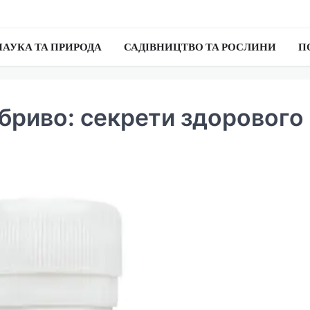
НАУКА ТА ПРИРОДА
САДІВНИЦТВО ТА РОСЛИНИ
П
обриво: секрети здорового