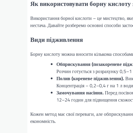
Як використовувати борну кислоту 
Використання борної кислоти – це мистецтво, яке
нестача. Давайте розберемо основні способи засто
Види підживлення
Борну кислоту можна вносити кількома способами,
Обприскування (позакореневе підж
Розчин готується з розрахунку 0,5–1 
Полив (кореневе підживлення).
Вико
Концентрація – 0,2–0,4 г на 1 л води
Замочування насіння.
Перед посівом
12–24 годин для підвищення схожост
Кожен метод має свої переваги, але обприскування
економність.