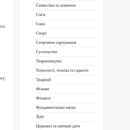
Символіка та значення
Сім’я
Соки
них
Спорт
Спортивне харчування
Суспільство
Тваринництво
Технології, техніка та гаджети
ку.
Традиції
Фільми
Фінанси
Фундаментальні науки
Хобі
Церковні та святкові дати