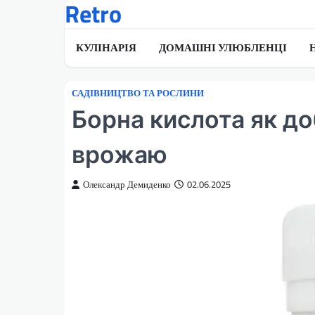
Retro
Перейти
до
вмісту
КУЛІНАРІЯ
ДОМАШНІ УЛЮБЛЕНЦІ
САДІВНИЦТВО ТА РОСЛИНИ
Борна кислота як д
врожаю
Олександр Демиденко
02.06.2025