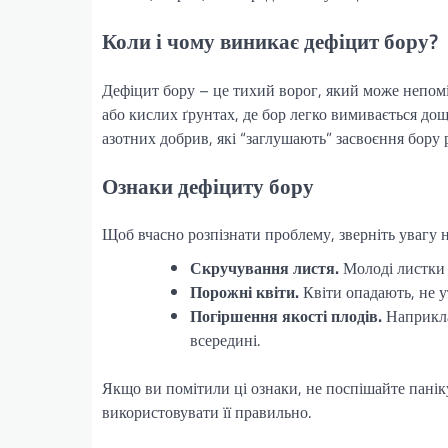
Коли і чому виникає дефіцит бору?
Дефіцит бору – це тихий ворог, який може непомі
або кислих ґрунтах, де бор легко вимивається до
азотних добрив, які “заглушають” засвоєння бору
Ознаки дефіциту бору
Щоб вчасно розпізнати проблему, зверніть увагу н
Скручування листя.
Молоді листки 
Порожні квіти.
Квіти опадають, не у
Погіршення якості плодів.
Наприкла
всередині.
Якщо ви помітили ці ознаки, не поспішайте пані
використовувати її правильно.