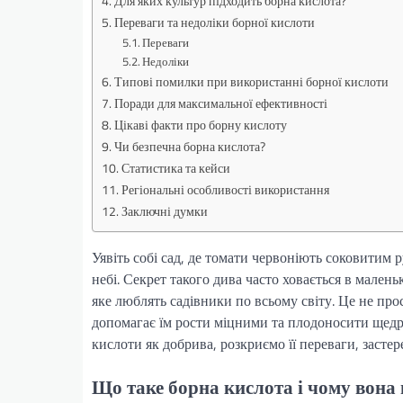
Для яких культур підходить борна кислота?
Переваги та недоліки борної кислоти
Переваги
Недоліки
Типові помилки при використанні борної кислоти
Поради для максимальної ефективності
Цікаві факти про борну кислоту
Чи безпечна борна кислота?
Статистика та кейси
Регіональні особливості використання
Заключні думки
Уявіть собі сад, де томати червоніють соковитим р
небі. Секрет такого дива часто ховається в мале
яке люблять садівники по всьому світу. Це не про
допомагає їм рости міцними та плодоносити щедро
кислоти як добрива, розкриємо її переваги, заст
Що таке борна кислота і чому вона