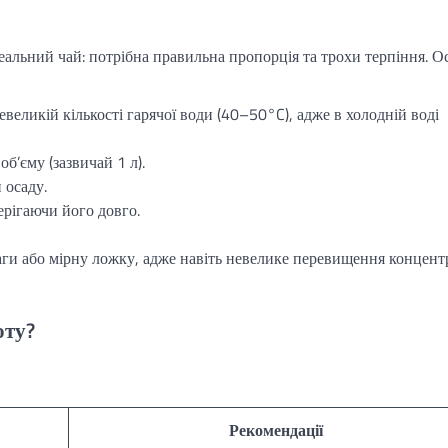
еальний чай: потрібна правильна пропорція та трохи терпіння. О
евеликій кількості гарячої води (40–50°C), адже в холодній воді
б’єму (зазвичай 1 л).
 осаду.
ерігаючи його довго.
ги або мірну ложку, адже навіть невелике перевищення концентр
оту?
Рекомендації