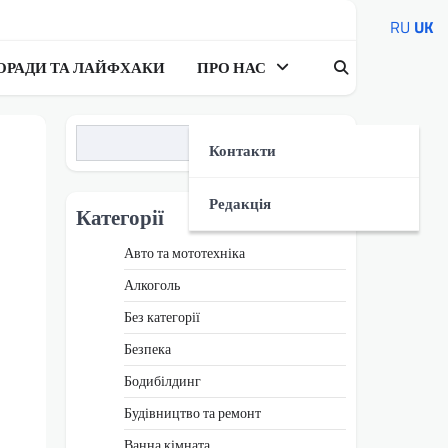
RU
UK
ОРАДИ ТА ЛАЙФХАКИ
ПРО НАС
Пошук
Контакти
Редакція
Категорії
Авто та мототехніка
Алкоголь
Без категорії
Безпека
Бодибілдинг
Будівництво та ремонт
Ванна кімната