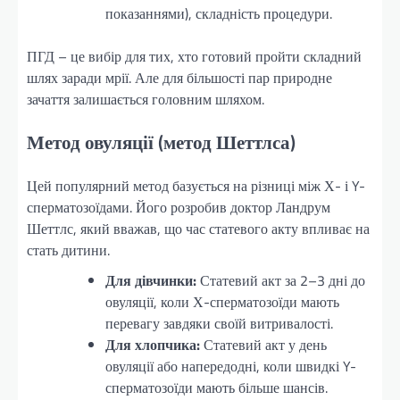
показаннями), складність процедури.
ПГД – це вибір для тих, хто готовий пройти складний
шлях заради мрії. Але для більшості пар природне
зачаття залишається головним шляхом.
Метод овуляції (метод Шеттлса)
Цей популярний метод базується на різниці між Х- і Y-
сперматозоїдами. Його розробив доктор Ландрум
Шеттлс, який вважав, що час статевого акту впливає на
стать дитини.
Для дівчинки:
Статевий акт за 2–3 дні до
овуляції, коли Х-сперматозоїди мають
перевагу завдяки своїй витривалості.
Для хлопчика:
Статевий акт у день
овуляції або напередодні, коли швидкі Y-
сперматозоїди мають більше шансів.