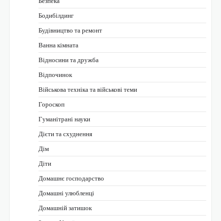
Безпека
Бодибілдинг
Будівництво та ремонт
Ванна кімната
Відносини та дружба
Відпочинок
Військова техніка та військові теми
Гороскоп
Гуманітрані науки
Дієти та схуднення
Дім
Діти
Домашнє господарство
Домашні улюбленці
Домашній затишок