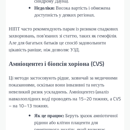
синдрому Дауна).
Недоліки:
Висока вартість і обмежена
доступність у деяких регіонах.
НІПТ часто рекомендують парам із ризиком спадкових
захворювань, пов’язаних зі статтю, таких як гемофілія.
Але для багатьох батьків це спосіб задовольнити
цікавість раніше, ніж дозволяє УЗД.
Амніоцентез і біопсія хоріона (CVS)
Ці методи застосовують рідше, зазвичай за медичними
показаннями, оскільки вони інвазивні та несуть
невеликий ризик ускладнень. Амніоцентез (аналіз
навколоплідних вод) проводять на 15–20 тижнях, а CVS
– на 10–13 тижнях.
Як це працює:
Беруть зразок амніотичної
рідини або клітин плаценти для
генетичного аналізу, який визначає