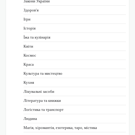
Закони України
Здоров'я
Ігри
Історія
Їжа та кулінарія
Квіти
Космос
Краса
Культура та мистецтво
Кухня
Лікувальні засоби
Література та книжки
Логістика та транспорт
Людина
Магія, хіромантія, езотерика, таро, містика