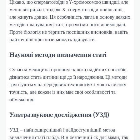
Цікаво, що сперматозоїди з Y-хромосомою швидші, але
менш витривалі, тоді як Х-сперматозоїди повільніші,
але живуть довше. Ця особливість лягла в основу деяких
методів планування статі, про які ми поговоримо далі.
Проте біологія не терпить поспішних висновків: навіть
найточніші прогнози можуть здивувати.
Наукові методи визначення статі
Сучасна медицина пропонує кілька надійних способів
дізнатися стать дитини ще до її народження. Ці методи
ґрунтуються на передових технологіях і мають високу
точність, але кожен із них має свої особливості та
обмеження.
Ультразвукове дослідження (УЗД)
УЗД – найпоширеніший і найдоступніший метод
визначення статі плода. Він безпечний як для мами, так