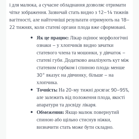
і для малюка, а сучасне обладнання дозволяє отримати
чітке зображення. Зазвичай стать видно з 12–14 тижнів
вагітності, але найточніші результати отримують на 18–
22 тижнях, коли статеві органи плода вже сформовані.
Як це працює:
Лікар оцінює морфологічні
ознаки – у хлопчиків видно зачатки
статевого члена та мошонки, у дівчаток –
статеві губи. Додатково аналізують кут між
статевим горбком і спиною плода: менше
30° вказує на дівчинку, більше – на
хлопчика.
Точність:
На 20-му тижні досягає 90–95%,
але залежить від положення плода, якості
апаратури та досвіду лікаря.
Обмеження:
Якщо малюк повернутий
спиною або щільно стиснув ніжки,
визначити стать може бути складно.