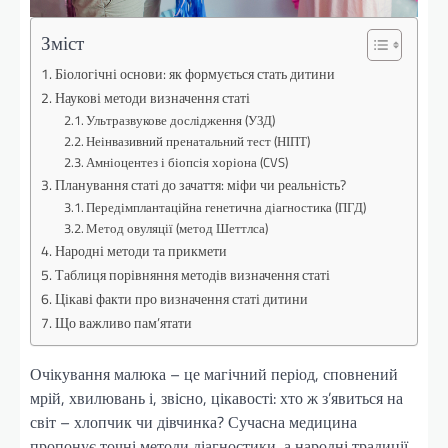
Зміст
Біологічні основи: як формується стать дитини
Наукові методи визначення статі
Ультразвукове дослідження (УЗД)
Неінвазивний пренатальний тест (НІПТ)
Амніоцентез і біопсія хоріона (CVS)
Планування статі до зачаття: міфи чи реальність?
Передімплантаційна генетична діагностика (ПГД)
Метод овуляції (метод Шеттлса)
Народні методи та прикмети
Таблиця порівняння методів визначення статі
Цікаві факти про визначення статі дитини
Що важливо пам’ятати
Очікування малюка – це магічний період, сповнений
мрій, хвилювань і, звісно, цікавості: хто ж з’явиться на
світ – хлопчик чи дівчинка? Сучасна медицина
пропонує точні методи діагностики, а народні традиції