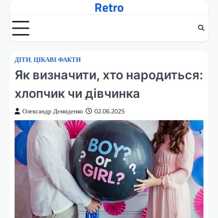
Retro
Перейти
до
вмісту
ДІТИ
,
ЦІКАВІ ФАКТИ
Як визначити, хто народиться:
хлопчик чи дівчинка
Олександр Демиденко
02.06.2025