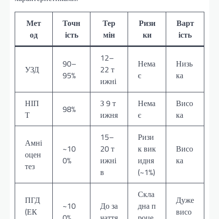
Мет
Точн
Тер
Ризи
Варт
од
ість
мін
ки
ість
12–
90–
Нема
Низь
УЗД
22 т
95%
є
ка
ижні
НІП
З 9 т
Нема
Висо
98%
Т
ижня
є
ка
15–
Ризи
Амні
~10
20 т
к вик
Висо
оцен
0%
ижні
идня
ка
тез
в
(~1%)
Скла
ПГД
Дуже
~10
До за
дна п
(ЕК
висо
0%
чаття
роце