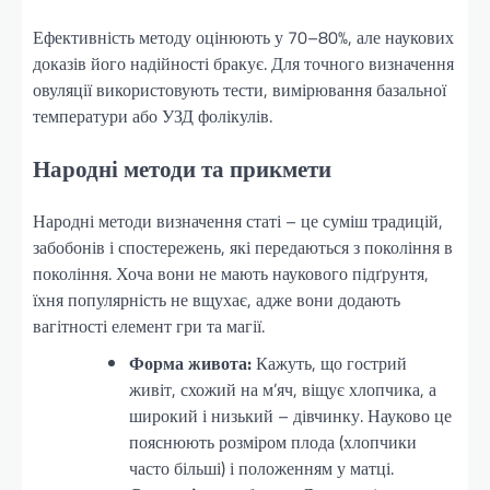
Ефективність методу оцінюють у 70–80%, але наукових
доказів його надійності бракує. Для точного визначення
овуляції використовують тести, вимірювання базальної
температури або УЗД фолікулів.
Народні методи та прикмети
Народні методи визначення статі – це суміш традицій,
забобонів і спостережень, які передаються з покоління в
покоління. Хоча вони не мають наукового підґрунтя,
їхня популярність не вщухає, адже вони додають
вагітності елемент гри та магії.
Форма живота:
Кажуть, що гострий
живіт, схожий на м’яч, віщує хлопчика, а
широкий і низький – дівчинку. Науково це
пояснюють розміром плода (хлопчики
часто більші) і положенням у матці.