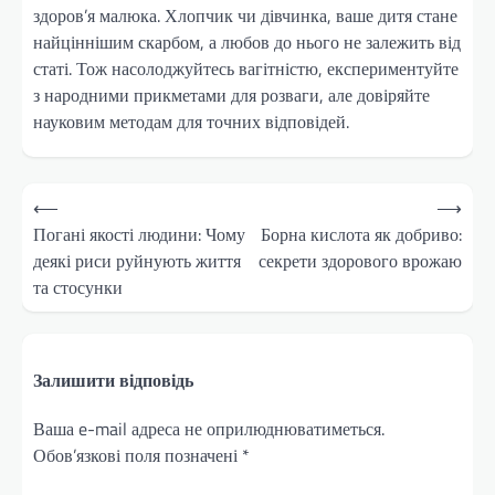
здоров’я малюка. Хлопчик чи дівчинка, ваше дитя стане
найціннішим скарбом, а любов до нього не залежить від
статі. Тож насолоджуйтесь вагітністю, експериментуйте
з народними прикметами для розваги, але довіряйте
науковим методам для точних відповідей.
Навігація
⟵
⟶
записів
Погані якості людини: Чому
Борна кислота як добриво:
деякі риси руйнують життя
секрети здорового врожаю
та стосунки
Залишити відповідь
Ваша e-mail адреса не оприлюднюватиметься.
Обов’язкові поля позначені
*