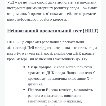
УЗД – це не лише спосіб дізнатися стать, а й важливий
інструмент для моніторингу розвитку плода. Тож навіть
якщо малюк “соромиться” показати себе, ви отримаєте
цінну інформацію про його здоров’я.
Неінвазивний пренатальний тест (НІПТ)
НІПТ – це справжня революція в пренатальній
діагностиці. Цей метод дозволяє визначити стать плода
вже з 9-го тижня вагітності, аналізуючи ДНК плода в
крові матері. Він безпечний і має точність до 98%.
Як це працює:
У крові матері присутні
фрагменти ДНК плода. Якщо виявлено Y-
хромосому, це хлопчик; якщо лише Х –
дівчинка.
Переваги:
Висока точність, можливість
раннього визначення, виявлення
генетичних аномалій (наприклад,