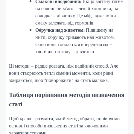
Смакові вподобання:
Якщо вагітну тягне
на солоне чи м’ясо – чекай хлопчика, на
солодке – дівчинку. Це міф, адже зміни
смаку залежать від гормонів.
Обручка над животом:
Підвішену на
нитці обручку тримають над животом:
якщо вона гойдається вперед-назад –
хлопчик, по колу – дівчинка.
Ці методи – радше розвага, ніж надійний спосіб. Але
вони створюють теплі сімейні моменти, коли рідні
збираються, щоб “поворожити” на стать малюка.
Таблиця порівняння методів визначення
статі
Щоб краще зрозуміти, який метод обрати, порівняємо
основні способи визначення статі за ключовими
характеристиками.