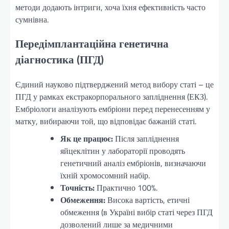
методи додають інтриги, хоча їхня ефективність часто
сумнівна.
Передімплантаційна генетична
діагностика (ПГД)
Єдиний науково підтверджений метод вибору статі – це
ПГД у рамках екстракорпорального запліднення (ЕКЗ).
Ембріологи аналізують ембріони перед перенесенням у
матку, вибираючи той, що відповідає бажаній статі.
Як це працює:
Після запліднення
яйцеклітин у лабораторії проводять
генетичний аналіз ембріонів, визначаючи
їхній хромосомний набір.
Точність:
Практично 100%.
Обмеження:
Висока вартість, етичні
обмеження (в Україні вибір статі через ПГД
дозволений лише за медичними