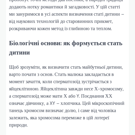
додають нотку романтики й загадковості. У цій статті
ми зануримося в усі аспекти визначення статі дитини –
від наукових технологій до старовинних прикмет,
розкриваючи кожен метод із глибиною та теплом.
Біологічні основи: як формується стать
дитини
Щоб зрозуміти, як визначити стать майбутньої дитини,
варто почати з основ. Стать малюка закладається в
момент зачаття, коли сперматозоїд зустрічається з
яйцеклітиною. Яйцеклітина завжди несе Х-хромосому,
а сперматозоїд може мати Х або Y. Поєднання ХХ
означає дівчинку, а XY – хлопчика. Цей мікроскопічний
танець хромосом визначає долю, і саме від чоловіка
залежить, яка хромосома переможе в цій лотереї
природи.