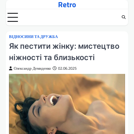
Retro
Перейти
до
вмісту
ВІДНОСИНИ ТА ДРУЖБА
Як пестити жінку: мистецтво
ніжності та близькості
Олександр Демиденко
02.06.2025