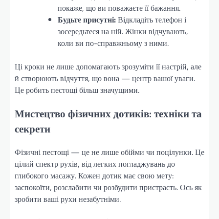
покаже, що ви поважаєте її бажання.
Будьте присутні:
Відкладіть телефон і
зосередьтеся на ній. Жінки відчувають,
коли ви по-справжньому з ними.
Ці кроки не лише допомагають зрозуміти її настрій, але
й створюють відчуття, що вона — центр вашої уваги.
Це робить пестощі більш значущими.
Мистецтво фізичних дотиків: техніки та
секрети
Фізичні пестощі — це не лише обійми чи поцілунки. Це
цілий спектр рухів, від легких погладжувань до
глибокого масажу. Кожен дотик має свою мету:
заспокоїти, розслабити чи розбудити пристрасть. Ось як
зробити ваші рухи незабутніми.