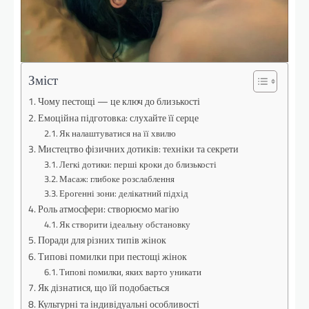
Зміст
Чому пестощі — це ключ до близькості
Емоційна підготовка: слухайте її серце
Як налаштуватися на її хвилю
Мистецтво фізичних дотиків: техніки та секрети
Легкі дотики: перші кроки до близькості
Масаж: глибоке розслаблення
Ерогенні зони: делікатний підхід
Роль атмосфери: створюємо магію
Як створити ідеальну обстановку
Поради для різних типів жінок
Типові помилки при пестощі жінок
Типові помилки, яких варто уникати
Як дізнатися, що їй подобається
Культурні та індивідуальні особливості