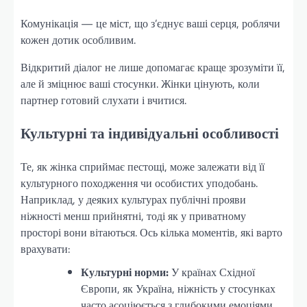
Комунікація — це міст, що з’єднує ваші серця, роблячи
кожен дотик особливим.
Відкритий діалог не лише допомагає краще зрозуміти її,
але й зміцнює ваші стосунки. Жінки цінують, коли
партнер готовий слухати і вчитися.
Культурні та індивідуальні особливості
Те, як жінка сприймає пестощі, може залежати від її
культурного походження чи особистих уподобань.
Наприклад, у деяких культурах публічні прояви
ніжності менш прийнятні, тоді як у приватному
просторі вони вітаються. Ось кілька моментів, які варто
врахувати:
Культурні норми:
У країнах Східної
Європи, як Україна, ніжність у стосунках
часто асоціюється з глибокими емоціями.