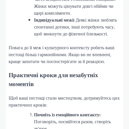
Жінки можуть цінувати довгі обійми чи
щирі компліменти.
Індивідуальні межі:
Деякі жінки люблять
спонтанні дотики, інші потребують часу,
щоб звикнути до фізичної близькості.
Повага до її меж і культурного контексту робить ваші
пестощі більш гармонійними. Якщо ви не впевнені,
краще запитати чи поспостерігати за її реакцією.
Практичні кроки для незабутніх
моментів
Щоб ваші пестощі стали мистецтвом, дотримуйтесь цих
практичних кроків:
Почніть із емоційного контакту:
Поговоріть, посмійтеся разом, створіть
зв’язок.