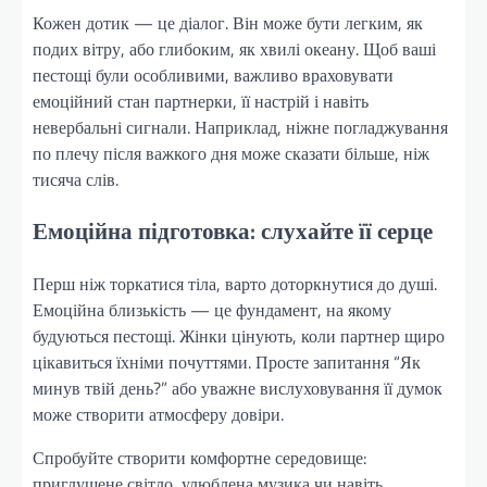
Кожен дотик — це діалог. Він може бути легким, як
подих вітру, або глибоким, як хвилі океану. Щоб ваші
пестощі були особливими, важливо враховувати
емоційний стан партнерки, її настрій і навіть
невербальні сигнали. Наприклад, ніжне погладжування
по плечу після важкого дня може сказати більше, ніж
тисяча слів.
Емоційна підготовка: слухайте її серце
Перш ніж торкатися тіла, варто доторкнутися до душі.
Емоційна близькість — це фундамент, на якому
будуються пестощі. Жінки цінують, коли партнер щиро
цікавиться їхніми почуттями. Просте запитання “Як
минув твій день?” або уважне вислуховування її думок
може створити атмосферу довіри.
Спробуйте створити комфортне середовище:
приглушене світло, улюблена музика чи навіть