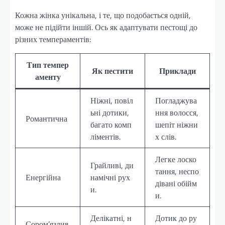
Кожна жінка унікальна, і те, що подобається одній,
може не підійти іншій. Ось як адаптувати пестощі до
різних темпераментів:
Тип темпер
Як пестити
Приклади
аменту
Ніжні, повіл
Погладжува
ьні дотики,
ння волосся,
Романтична
багато комп
шепіт ніжни
ліментів.
х слів.
Легке лоско
Грайливі, ди
тання, неспо
Енергійна
намічні рух
дівані обійм
и.
и.
Делікатні, н
Дотик до ру
Сором’язлив