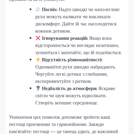
Поспіх:
Надто швидкі чи наполегливі
рухи можуть налякати чи викликати
дискомфорт. Дайте їй час насолодитися
кожним дотиком.
Ігнорування реакцій:
Якщо вона
відсторонюється чи виглядає незатишно,
зупиніться і запитайте, що їй подобається.
Відсутність різноманітності:
Одноманітні рухи швидко набридають.
Чергуйте легкі дотики з глибшими,
експериментуйте з ритмом.
Недбалість до атмосфери:
Яскраве
світло чи шум можуть відволікати.
Створіть затишне середовище.
Уникнення цих помилок допоможе зробити ваші
пестощі приємними та гармонійними. Завжди
пам’ятайте: пестощі — це танець удвох, де важливий