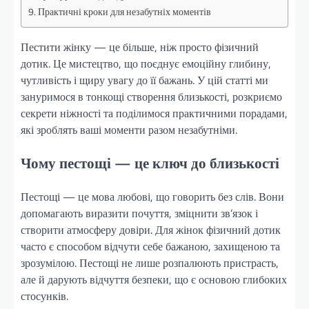
Практичні кроки для незабутніх моментів
Пестити жінку — це більше, ніж просто фізичний
дотик. Це мистецтво, що поєднує емоційну глибину,
чутливість і щиру увагу до її бажань. У цій статті ми
зануримося в тонкощі створення близькості, розкриємо
секрети ніжності та поділимося практичними порадами,
які зроблять ваші моменти разом незабутніми.
Чому пестощі — це ключ до близькості
Пестощі — це мова любові, що говорить без слів. Вони
допомагають виразити почуття, зміцнити зв’язок і
створити атмосферу довіри. Для жінок фізичний дотик
часто є способом відчути себе бажаною, захищеною та
зрозумілою. Пестощі не лише розпалюють пристрасть,
але й дарують відчуття безпеки, що є основою глибоких
стосунків.