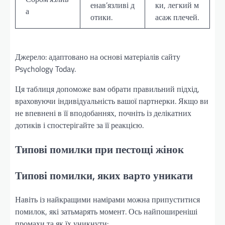
енав’язливі д
ки, легкий м
а
отики.
асаж плечей.
Джерело: адаптовано на основі матеріалів сайту
Psychology Today.
Ця таблиця допоможе вам обрати правильний підхід,
враховуючи індивідуальність вашої партнерки. Якщо ви
не впевнені в її вподобаннях, почніть із делікатних
дотиків і спостерігайте за її реакцією.
Типові помилки при пестощі жінок
Типові помилки, яких варто уникати
Навіть із найкращими намірами можна припуститися
помилок, які затьмарять момент. Ось найпоширеніші
промахи та як їх уникнути: