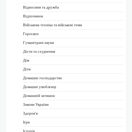
Відносини та дружба
Відпочинок
Військова техніка та військові теми
Гороскоп
Гуманітрані науки
Дієти та схуднення
Дім
Діти
Домашнє господарство
Домашні улюбленці
Домашній затишок
Закони України
Здоров'я
Ігри
Історія