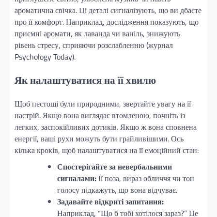
ароматична свічка. Ці деталі сигналізують, що ви дбаєте
про її комфорт. Наприклад, дослідження показують, що
приємні аромати, як лаванда чи ваніль, знижують
рівень стресу, сприяючи розслабленню (журнал
Psychology Today).
Як налаштуватися на її хвилю
Щоб пестощі були природними, звертайте увагу на її
настрій. Якщо вона виглядає втомленою, почніть із
легких, заспокійливих дотиків. Якщо ж вона сповнена
енергії, ваші рухи можуть бути грайливішими. Ось
кілька кроків, щоб налаштуватися на її емоційний стан:
Спостерігайте за невербальними
сигналами:
Її поза, вираз обличчя чи тон
голосу підкажуть, що вона відчуває.
Задавайте відкриті запитання:
Наприклад, “Що б тобі хотілося зараз?” Це