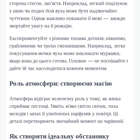
сторона стегон, зап’ястя. Наприклад, легкий поцілунок
у шию чи подих біля вуха може бути надзвичайно
чуттєвим. Однак важливо поважати її межі — завжди
звертайте увагу на її реакцію.
Експериментуйте з різними типами дотиків: ніжними,
грайливими чи трохи сміливішими. Наприклад, легке
покусування мочки вуха може викликати мурашки,
якщо вона до цього готова. Головне — не поспішайте і
дайте їй час насолодитися кожним моментом.
Роль атмосфери: створюємо магію
Атмосфера відіграє величезну роль у тому, як жінка
сприймає пестощі. Уявіть: м’яке світло свічок, тиха
мелодія і запах її улюблених парфумів у повітрі. Ці
деталі перетворюють звичайний момент на чарівний.
Як створити ідеальну обстановку