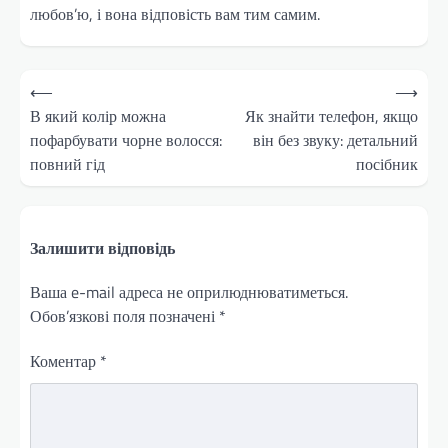
любов’ю, і вона відповість вам тим самим.
Навігація
⟵
⟶
записів
В який колір можна
Як знайти телефон, якщо
пофарбувати чорне волосся:
він без звуку: детальний
повний гід
посібник
Залишити відповідь
Ваша e-mail адреса не оприлюднюватиметься.
Обов’язкові поля позначені
*
Коментар
*