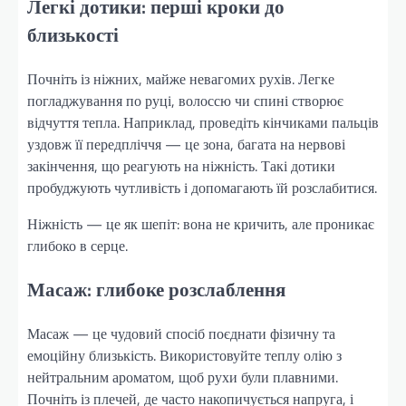
Легкі дотики: перші кроки до
близькості
Почніть із ніжних, майже невагомих рухів. Легке
погладжування по руці, волоссю чи спині створює
відчуття тепла. Наприклад, проведіть кінчиками пальців
уздовж її передпліччя — це зона, багата на нервові
закінчення, що реагують на ніжність. Такі дотики
пробуджують чутливість і допомагають їй розслабитися.
Ніжність — це як шепіт: вона не кричить, але проникає
глибоко в серце.
Масаж: глибоке розслаблення
Масаж — це чудовий спосіб поєднати фізичну та
емоційну близькість. Використовуйте теплу олію з
нейтральним ароматом, щоб рухи були плавними.
Почніть із плечей, де часто накопичується напруга, і