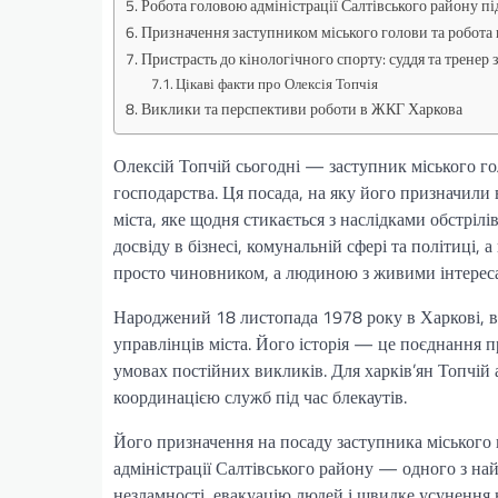
Робота головою адміністрації Салтівського району пі
Призначення заступником міського голови та робота
Пристрасть до кінологічного спорту: суддя та тренер 
Цікаві факти про Олексія Топчія
Виклики та перспективи роботи в ЖКГ Харкова
Олексій Топчій сьогодні — заступник міського 
господарства. Ця посада, на яку його призначили
міста, яке щодня стикається з наслідками обстріл
досвіду в бізнесі, комунальній сфері та політиці,
просто чиновником, а людиною з живими інтерес
Народжений 18 листопада 1978 року в Харкові, в
управлінців міста. Його історія — це поєднання 
умовах постійних викликів. Для харків’ян Топчій
координацією служб під час блекаутів.
Його призначення на посаду заступника міського 
адміністрації Салтівського району — одного з на
незламності, евакуацію людей і швидке усунення н