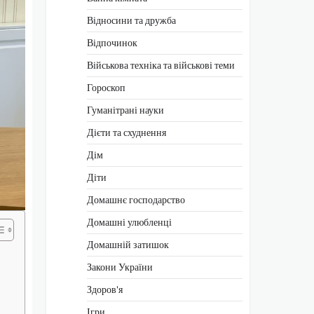
Відносини та дружба
Відпочинок
Військова техніка та військові теми
Гороскоп
Гуманітрані науки
Дієти та схуднення
Дім
Діти
Домашнє господарство
Домашні улюбленці
Домашній затишок
Закони України
Здоров'я
Ігри