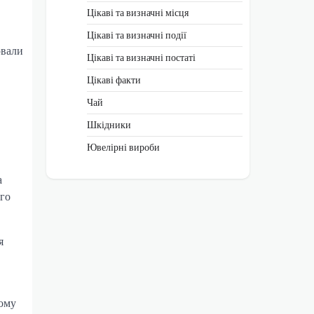
Цікаві та визначні місця
Цікаві та визначні події
ювали
Цікаві та визначні постаті
Цікаві факти
Чай
Шкідники
Ювелірні вироби
а
го
я
кому