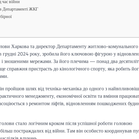
д час війни
 в Департаменті ЖКГ
збірної
голови Харкова та директор Департаменту житлово-комунального
 в грудні 2024 року, зробила його ключовою фігурою у відновлен
ів і зношеними мережами. За його плечима — понад два десятиліт
 а ще справжня пристрасть до кінологічного спорту, яка робить йо
ами.
ін пройшов шлях від техніка-механіка до одного з найвпливові
практичного менеджменту, економічної освіти та вміння працюва
 асоціюється з ремонтом ліфтів, відновленням пошкоджених будин
голови стало логічним кроком після успішної роботи головою
йбільш постраждалих від війни. Там він особисто координував п
аслідків влучань.