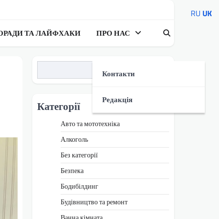
RU
UK
ОРАДИ ТА ЛАЙФХАКИ
ПРО НАС
Пошук
Контакти
Редакція
Категорії
Авто та мототехніка
Алкоголь
Без категорії
Безпека
Бодибілдинг
Будівництво та ремонт
Ванна кімната