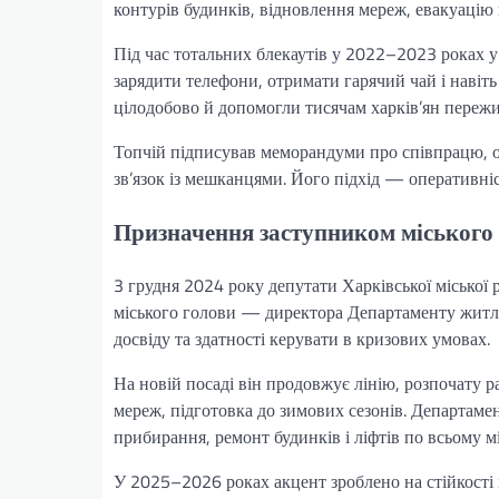
контурів будинків, відновлення мереж, евакуацію
Під час тотальних блекаутів у 2022–2023 роках у 
зарядити телефони, отримати гарячий чай і навіт
цілодобово й допомогли тисячам харків’ян пережи
Топчій підписував меморандуми про співпрацю, ор
зв’язок із мешканцями. Його підхід — оперативніс
Призначення заступником міського
3 грудня 2024 року депутати Харківської міської 
міського голови — директора Департаменту житл
досвіду та здатності керувати в кризових умовах.
На новій посаді він продовжує лінію, розпочату 
мереж, підготовка до зимових сезонів. Департамен
прибирання, ремонт будинків і ліфтів по всьому мі
У 2025–2026 роках акцент зроблено на стійкості 