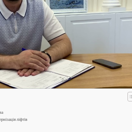
ва
рнізація ліфтів