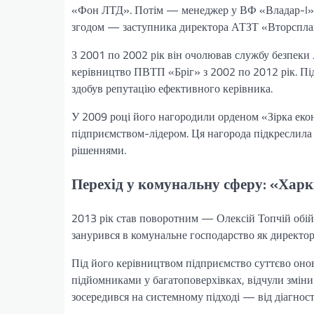
«Фон ЛТД». Потім — менеджер у ВФ «Владар-I» Т
згодом — заступника директора АТЗТ «Вторспла
З 2001 по 2002 рік він очолював службу безпеки
керівництво ПВТП «Бріг» з 2002 по 2012 рік. Під
здобув репутацію ефективного керівника.
У 2009 році його нагородили орденом «Зірка екон
підприємством-лідером. Ця нагорода підкреслила
рішеннями.
Перехід у комунальну сферу: «Харкі
2013 рік став поворотним — Олексій Топчій обій
занурився в комунальне господарство як директо
Під його керівництвом підприємство суттєво онови
підйомниками у багатоповерхівках, відчули зміни
зосередився на системному підході — від діагност