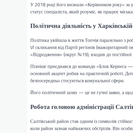
У 2018 році його визнали «Керівником року» за у
статус спеціаліста, який розуміє, як працює міськ
Політична діяльність у Харківській 
Політика увійшла в життя Топчія паралельно з ро
VI скликання від Партії регіонів (мажоритарний о
«Відродження» (округ №19), входив до постійної к
Пізніше приєднався до команди «Блок Кернеса — 
основний акцент робив на практичній роботі. Деп
безпосередньо стосуються комунальної сфери.
Його політичний шлях — це не гучні заяви, а що
Робота головою адміністрації Салті
Салтівський район став одним із символів стійкос
коли район зазнав найважчих обстрілів. Він особ