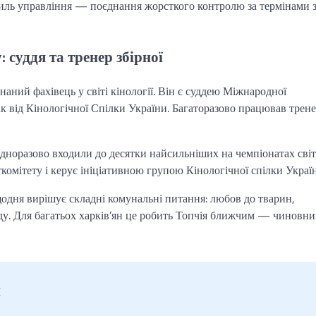
тиль управління — поєднання жорсткого контролю за термінами 
 суддя та тренер збірної
ний фахівець у світі кінології. Він є суддею Міжнародної
обак від Кінологічної Спілки України. Багаторазово працював трен
дноразово входили до десятки найсильніших на чемпіонатах світ
рткомітету і керує ініціативною групою Кінологічної спілки Украї
щодня вирішує складні комунальні питання: любов до тварин,
ду. Для багатьох харків’ян це робить Топчія ближчим — чиновни
я