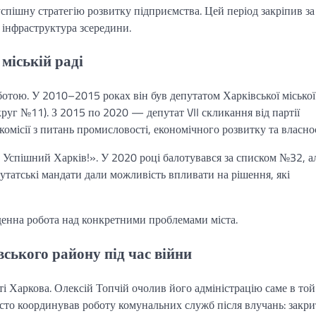
спішну стратегію розвитку підприємства. Цей період закріпив з
а інфраструктура зсередини.
міській раді
ботою. У 2010–2015 роках він був депутатом Харківської міської
круг №11). З 2015 по 2020 — депутат VII скликання від партії
омісії з питань промисловості, економічного розвитку та власнос
Успішний Харків!». У 2020 році балотувався за списком №32, а
утатські мандати дали можливість впливати на рішення, які
денна робота над конкретними проблемами міста.
вського району під час війни
ті Харкова. Олексій Топчій очолив його адміністрацію саме в той
исто координував роботу комунальних служб після влучань: закри