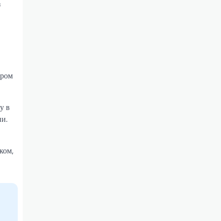
з
ером
у в
ни.
ком,