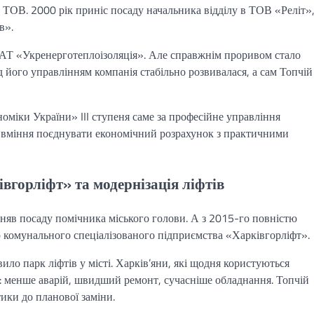
ОВ. 2000 рік приніс посаду начальника відділу в ТОВ «Реліт»,
в».
 АТ «Укренерготеплоізоляція». Але справжнім проривом стало
 його управлінням компанія стабільно розвивалася, а сам Топчій
оміки України» III ступеня саме за професійне управління
 вміння поєднувати економічний розрахунок з практичними
вгорліфт» та модернізація ліфтів
няв посаду помічника міського голови. А з 2015-го повністю
р комунального спеціалізованого підприємства «Харківгорліфт».
ло парк ліфтів у місті. Харків’яни, які щодня користуються
: менше аварій, швидший ремонт, сучасніше обладнання. Топчій
ики до планової заміни.