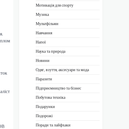
Мотивація для спорту
Музика
Мультфільми
Навчання
я.
иплом
Напої
Наука та природа
Новини
Одяг, взуття, аксесуари та мода
иток
Паразити
Підприємництво та бізнес
аліст
Побутова техніка
Подарунки
Подорожі
Поради та лайфхаки
ТОВ