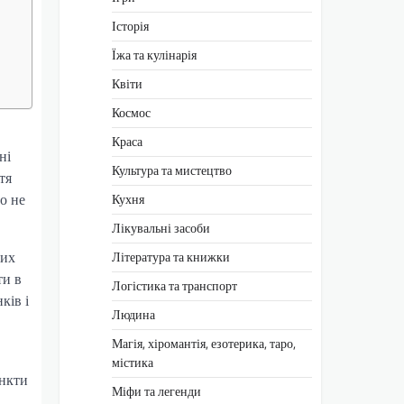
Історія
Їжа та кулінарія
Квіти
Космос
Краса
ні
Культура та мистецтво
тя
го не
Кухня
Лікувальні засоби
ших
Література та книжки
ти в
Логістика та транспорт
ків і
Людина
Магія, хіромантія, езотерика, таро,
містика
ункти
Міфи та легенди