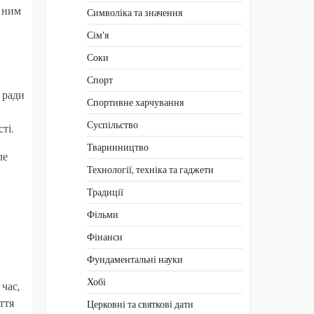
а ним
Символіка та значення
Сім’я
Соки
Спорт
 ради
Спортивне харчування
Суспільство
ті.
Тваринництво
ле
Технології, техніка та гаджети
Традиції
Фільми
Фінанси
Фундаментальні науки
Хобі
 час,
ття
Церковні та святкові дати