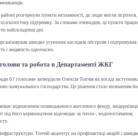
 мешканців.
районі розгорнули пункти незламності, де люди могли зігрітися,
ь психологічну підтримку. За словами очевидців, ці пункти прац
ти найскладніші дні.
ганізовував швидке усунення наслідків обстрілів і підтримував
ть і людяність одночасно.
 голови та робота в Департаменті ЖКГ
ради 67 голосами затвердили Олексія Топчія на посаді заступник
ово-комунального господарства. Це рішення стало визнанням йо
раніше: відновлення пошкодженого житлового фонду, модернізаці
т під його керівництвом відповідає за тепло-, водопостачання,
сту.
інфраструктури. Топчій акцентує на профілактиці аварій і швид