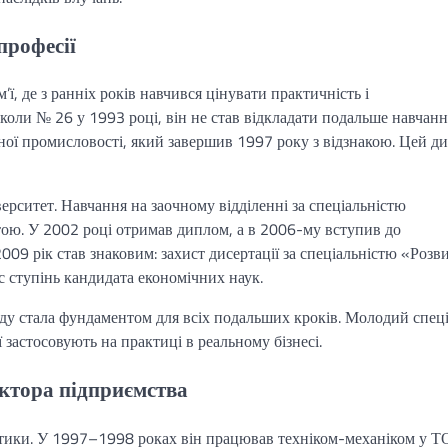
професії
’ї, де з ранніх років навчився цінувати практичність і
школи № 26 у 1993 році, він не став відкладати подальше навчанн
ної промисловості, який завершив 1997 року з відзнакою. Цей д
рситет. Навчання на заочному відділенні за спеціальністю
тою. У 2002 році отримав диплом, а в 2006-му вступив до
009 рік став знаковим: захист дисертації за спеціальністю «Розв
с ступінь кандидата економічних наук.
нду стала фундаментом для всіх подальших кроків. Молодий спеці
ї застосовують на практиці в реальному бізнесі.
ректора підприємства
літики. У 1997–1998 роках він працював техніком-механіком у 