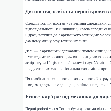
Дитинство, освіта та перші кроки в 
Олексій Топчій зростав у звичайній харківській сім
відповідальність. Закінчивши 9 класів середньої 
Одразу вступив до Харківського технікуму молоч
дав йому міцну базу технічних знань.
Далі — Харківський державний економічний уніве
«Менеджмент організацій» він поєднував із робо
аспірантури Національної академії наук України. 2
продуктивних сил і регіональна економіка» прині
Ця комбінація технічного і економічного бекграу
швидко зрозумів: теорія працює тільки тоді, коли ї
Бізнес-кар’єра: від механіка до ди
Перші робочі місця Топчія були далекими від по