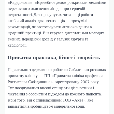
«Кардіологія», «Врачебное дело» розкривали механізми
перекисного окислення ліпідів при серцевій
недостатності. Для просунутих читачів ці роботи —
глибокий аналіз, для початківців — зрозумілі
рекомендації, як застосовувати антиоксиданти в
щоденній практиці. Він керував дисертаціями молодих
вчених, передаючи досвід у галузях хірургії та
кардіології.
Приватна практика, бізнес і творчість
Паралельно з державною роботою Сабадишин розвивав
приватну клініку — ПП «Приватна клініка професора
Ростислава Сабадишина», зареєстровану 2007 року.
Тут поєднувалися високі стандарти діагностики і
лікування з особистим підходом до кожного пацієнта.
Крім того, він є співвласником ТОВ «Аква», яке
займається виробництвом мінеральної води.