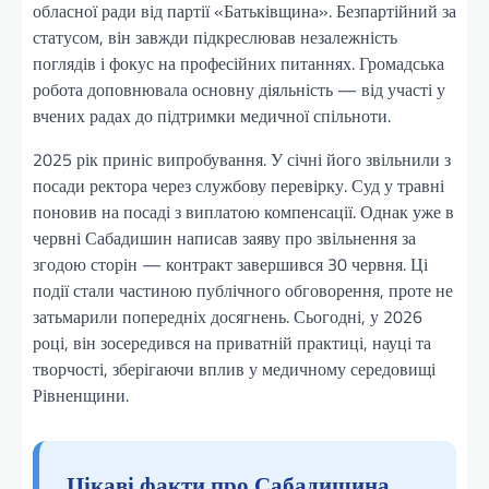
обласної ради від партії «Батьківщина». Безпартійний за
статусом, він завжди підкреслював незалежність
поглядів і фокус на професійних питаннях. Громадська
робота доповнювала основну діяльність — від участі у
вчених радах до підтримки медичної спільноти.
2025 рік приніс випробування. У січні його звільнили з
посади ректора через службову перевірку. Суд у травні
поновив на посаді з виплатою компенсації. Однак уже в
червні Сабадишин написав заяву про звільнення за
згодою сторін — контракт завершився 30 червня. Ці
події стали частиною публічного обговорення, проте не
затьмарили попередніх досягнень. Сьогодні, у 2026
році, він зосередився на приватній практиці, науці та
творчості, зберігаючи вплив у медичному середовищі
Рівненщини.
Цікаві факти про Сабадишина