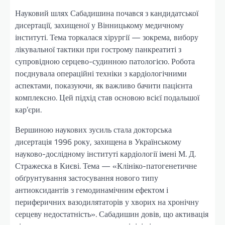
Науковий шлях Сабадишина почався з кандидатської
дисертації, захищеної у Вінницькому медичному
інституті. Тема торкалася хірургії — зокрема, вибору
лікувальної тактики при гострому панкреатиті з
супровідною серцево-судинною патологією. Робота
поєднувала операційні техніки з кардіологічними
аспектами, показуючи, як важливо бачити пацієнта
комплексно. Цей підхід став основою всієї подальшої
кар’єри.
Вершиною наукових зусиль стала докторська
дисертація 1996 року, захищена в Українському
науково-дослідному інституті кардіології імені М. Д.
Стражеска в Києві. Тема — «Клініко-патогенетичне
обґрунтування застосування нового типу
антиоксидантів з гемодинамічним ефектом і
периферичних вазодилятаторів у хворих на хронічну
серцеву недостатність». Сабадишин довів, що активація