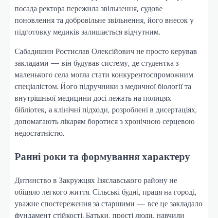
посада ректора пережила звільнення, судове
поновлення та добровільне звільнення, його внесок у
підготовку медиків залишається відчутним.
Сабадишин Ростислав Олексійович не просто керував
закладами — він будував систему, де студентка з
маленького села могла стати конкурентоспроможним
спеціалістом. Його підручники з медичної біології та
внутрішньої медицини досі лежать на полицях
бібліотек, а клінічні підходи, розроблені в дисертаціях,
допомагають лікарям боротися з хронічною серцевою
недостатністю.
Ранні роки та формування характеру
Дитинство в Закружцях Ізяславського району не
обіцяло легкого життя. Сільські будні, праця на городі,
уважне спостереження за старшими — все це закладало
фундамент стійкості. Батьки, прості люди, навчили