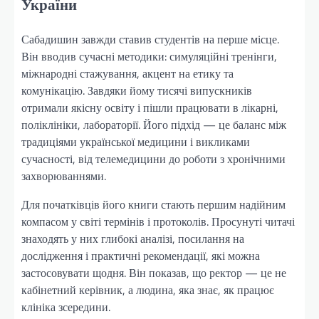
України
Сабадишин завжди ставив студентів на перше місце.
Він вводив сучасні методики: симуляційні тренінги,
міжнародні стажування, акцент на етику та
комунікацію. Завдяки йому тисячі випускників
отримали якісну освіту і пішли працювати в лікарні,
поліклініки, лабораторії. Його підхід — це баланс між
традиціями української медицини і викликами
сучасності, від телемедицини до роботи з хронічними
захворюваннями.
Для початківців його книги стають першим надійним
компасом у світі термінів і протоколів. Просунуті читачі
знаходять у них глибокі аналізі, посилання на
дослідження і практичні рекомендації, які можна
застосовувати щодня. Він показав, що ректор — це не
кабінетний керівник, а людина, яка знає, як працює
клініка зсередини.