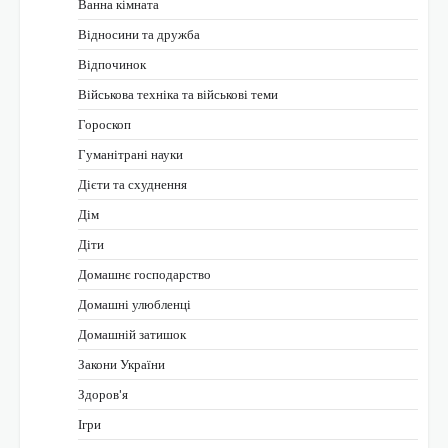
Ванна кімната
Відносини та дружба
Відпочинок
Військова техніка та військові теми
Гороскоп
Гуманітрані науки
Дієти та схуднення
Дім
Діти
Домашнє господарство
Домашні улюбленці
Домашній затишок
Закони України
Здоров'я
Ігри