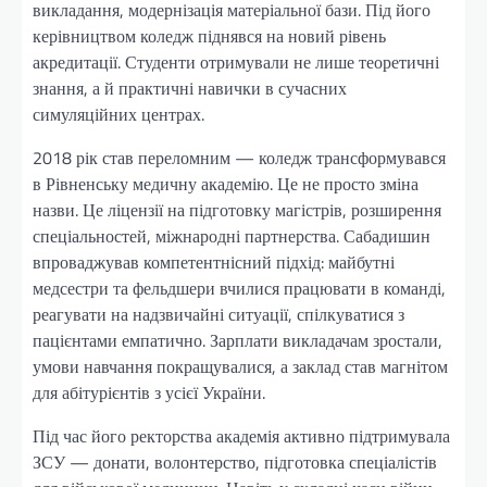
викладання, модернізація матеріальної бази. Під його
керівництвом коледж піднявся на новий рівень
акредитації. Студенти отримували не лише теоретичні
знання, а й практичні навички в сучасних
симуляційних центрах.
2018 рік став переломним — коледж трансформувався
в Рівненську медичну академію. Це не просто зміна
назви. Це ліцензії на підготовку магістрів, розширення
спеціальностей, міжнародні партнерства. Сабадишин
впроваджував компетентнісний підхід: майбутні
медсестри та фельдшери вчилися працювати в команді,
реагувати на надзвичайні ситуації, спілкуватися з
пацієнтами емпатично. Зарплати викладачам зростали,
умови навчання покращувалися, а заклад став магнітом
для абітурієнтів з усієї України.
Під час його ректорства академія активно підтримувала
ЗСУ — донати, волонтерство, підготовка спеціалістів