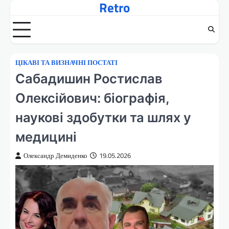
Retro
Перейти
до
вмісту
ЦІКАВІ ТА ВИЗНАЧНІ ПОСТАТІ
Сабадишин Ростислав
Олексійович: біографія,
наукові здобутки та шлях у
медицині
Олександр Демиденко
19.05.2026