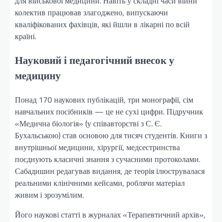
для військової медицини. Навіть у складні часи війни
колектив працював злагоджено, випускаючи
кваліфікованих фахівців, які йшли в лікарні по всій
країні.
Науковий і педагогічний внесок у
медицину
Понад 170 наукових публікацій, три монографії, сім
навчальних посібників — це не сухі цифри. Підручник
«Медична біологія» (у співавторстві з С. Є.
Бухальською) став основою для тисяч студентів. Книги з
внутрішньої медицини, хірургії, медсестринства
поєднують класичні знання з сучасними протоколами.
Сабадишин редагував видання, де теорія ілюструвалася
реальними клінічними кейсами, роблячи матеріал
живим і зрозумілим.
Його наукові статті в журналах «Терапевтичний архів»,