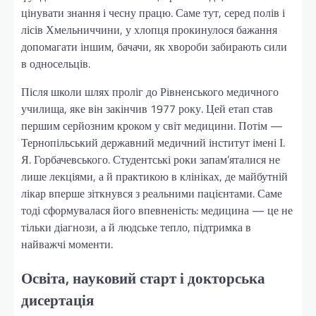
цінувати знання і чесну працю. Саме тут, серед полів і
лісів Хмельниччини, у хлопця прокинулося бажання
допомагати іншим, бачачи, як хвороби забирають сили
в односельців.
Після школи шлях проліг до Рівненського медичного
училища, яке він закінчив 1977 року. Цей етап став
першим серйозним кроком у світ медицини. Потім —
Тернопільський державний медичний інститут імені І.
Я. Горбачевського. Студентські роки запам’яталися не
лише лекціями, а й практикою в клініках, де майбутній
лікар вперше зіткнувся з реальними пацієнтами. Саме
тоді сформувалася його впевненість: медицина — це не
тільки діагнози, а й людське тепло, підтримка в
найважчі моменти.
Освіта, науковий старт і докторська
дисертація