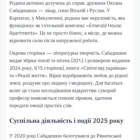
Родина активно долучена до справ: дружина Оксана
Сабадишина — лікар, сини Віталій і Руслан. У
Карпатах, у Микуличині, родина має нерухомість, яка
функціонує як готельний комплекс «Emerald House
Apartments». Це не просто бізнес, а місце, де можна
відновити сили після напруженої роботи.
Окрема сторінка — літературна творчість. Сабадишин
видав збірки поезії та пісень (2012 і розширене видання
2024 року, 615 сторінок), книги «Світогляд українця»
та «Реалії життя». Вірші відображають любов до рідної
землі, роздуми про людину і медицину. Для багатьох
колег це стало несподіваним відкриттям: суворий
професор виявляється тонким ліриком, здатним
передати емоції простих слів.
Суспільна діяльність і події 2025 року
У 2020 році Сабадишин балотувався до Рівненської