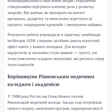
вільнорадикального окислення ліпідів і порушення
гемодинаміки відіграють ключову роль у розвитку
хвороби. Він вивчав, як препарати на кшталт
крезацину, даларгіну та емоксипіну корегують ці
процеси, покращуючи кровообіг і зменшуючи набряки.
Результати роботи впровадили в практику: комбінація
інгібіторів АПФ з іншими засобами давала відчутний
ефект навіть у важких випадках. Для молодих
кардіологів ці висновки стали маяком — прості, але
точні пояснення складних механізмів, які рятують серця
тисяч пацієнтів.
Керівництво Рівненським медичним
коледжем і академією
У 1998 році Ростислав Олексійович очолив
Рівненський медичний коледж. Заклад тоді потребував
свіжого подиху: оновлення програм, підвищення якості