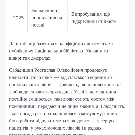
Звільнення та
Випробування, що
2025
поновлення на
підкреслили стійкість
посаді
Дані таблиці базуються на офіційних документах і
публікаціях Національної бібліотеки України та
відкритих джерелах.
Сабадишин Ростислав Олексійович продовжує
надихати. Його шлях — від сільського коріння до
національного рівня — доводить, що наполегливість і
любов до справи творять дива. У світі, де медицина
постійно змінюється, такі люди стають мостом між
поколіннями, передаючи не лише знання, а й людяність.
І хоч посада ректора залишилася в минулому, вплив
його роботи відчуватиметься ще довго — у серцях
пацієнтів, у руках молодих лікарів і в рядках
підручників, які продовжують вчити.