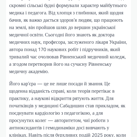
скромні сільські будні формували характер майбутнього
медика і педагога. Від хлопця з глибинки, який щодня
бачив, як важко дається здоров’я людям, що працюють
на землі, він пройшов шлях до вершин української
медичної освіти. Сьогодні його знають як доктора
медичних наук, професора, заслуженого лікаря України,
автора понад 170 наукових робіт і підручників, який
тривалий час очолював Рівненський медичний коледж,
а згодом перетворив його на сучасну Рівненську
медичну академію.
Його кар’єра — це не лише посади й звання. Це
щоденна відданість справі, коли теорія перетікає в
практику, а наукові відкриття рятують життя. Для
початківців у медицині Сабадишин став прикладом, як
поєднувати кардіологію з педагогікою, а для
просунутих колег — авторитетом, чиї роботи з
антиоксидантів і гемодинаміки досі вивчають у
клініках. Навіть після бурхливих подій 2025 року, коли